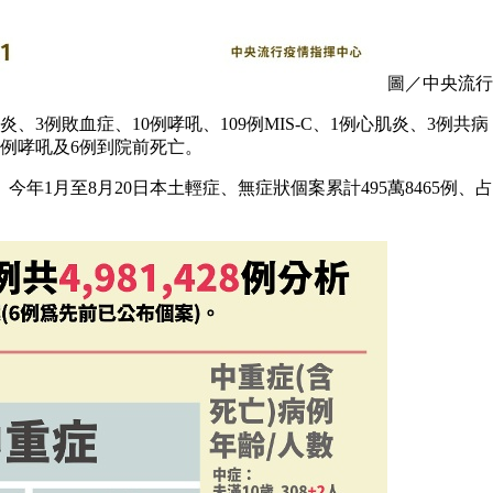
圖／中央流行
肺炎、3例敗血症、10例哮吼、109例MIS-C、1例心肌炎、3
1例哮吼及6例到院前死亡。
年1月至8月20日本土輕症、無症狀個案累計495萬8465例、占99.