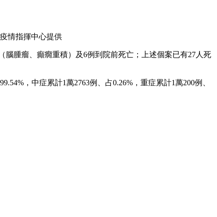
疫情指揮中心提供
例共病（腦腫瘤、癲癇重積）及6例到院前死亡；上述個案已有27人死
54%，中症累計1萬2763例、占0.26%，重症累計1萬200例、