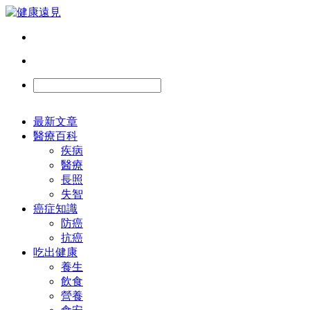
最新文章
醫療百科
疾病
醫療
長照
失智
癌症知識
防癌
抗癌
吃出健康
養生
飲食
營養