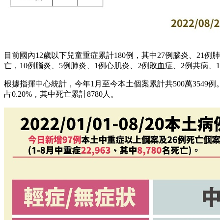
目前國內12歲以下兒童重症累計180例，其中27例腦炎、21例
亡，10例腦炎、5例肺炎、1例心肌炎、2例敗血症、2例共病、
根據指揮中心統計，今年1月至今本土個案累計共500萬3549例。今
占0.20%，其中死亡累計8780人。