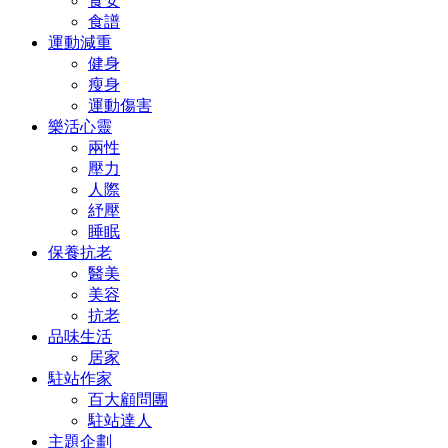
食安
食譜
運動減重
健身
瘦身
運動傷害
樂活心靈
兩性
壓力
人際
紓壓
睡眠
保養抗老
醫美
美容
抗老
品味生活
居家
駐站作家
百大顧問團
駐站達人
主題企劃