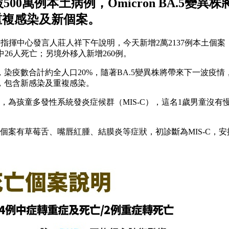
破500萬例本土病例，Omicron BA.5
重複感染及新個案。
疫情指揮中心發言人莊人祥下午說明，今天新增2萬2137例本土個案
中26人死亡；另境外移入新增260例。
肆虐，染疫數合計約全人口20%，隨著BA.5變異株將帶來下一波疫
者，包含新感染及重複感染。
為孩童多發性系統發炎症候群（MIS-C），這名1歲男童沒有慢
現個案有草莓舌、嘴唇紅腫、結膜炎等症狀，初診斷為MIS-C，