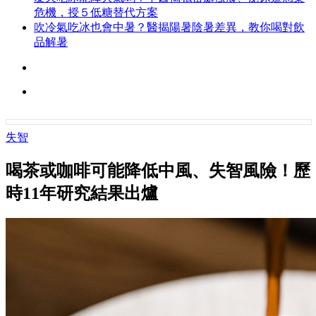
危機，授５低糖替代方案
吹冷氣吃冰也會中暑？醫揭陽暑陰暑差異，教你喝對飲
品解暑
失智
喝茶或咖啡可能降低中風、失智風險！歷
時11年研究結果出爐