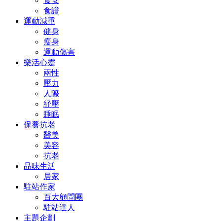
食安
食譜
運動減重
健身
瘦身
運動傷害
樂活心靈
兩性
壓力
人際
紓壓
睡眠
保養抗老
醫美
美容
抗老
品味生活
居家
駐站作家
百大顧問團
駐站達人
主題企劃