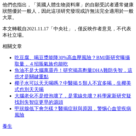
他們也指出，「英國人體生物資料庫」的自願受試者通常健康
狀態優於一般人，因此這項研究發現或許無法完全適用於一般
大眾。
本文轉載自2021.11.17「中央社」，僅反映作者意見，不代表
本社立場。
相關文章
吃豆腐、喝豆漿能降30%高血壓風險？BMJ新研究曝攝
取量，４招脹氣族也能吃
魚油不是大腦萬靈丹！研究揭高劑量DHA難防失智，這
些才是關鍵重點
椰子水可以天天喝嗎？中醫揭５類人不宜多喝，生椰美
式也別天天喝
大腦老化不是燈泡壞了，是電線先壞？科學家新研究疑
找到失智症更早的源頭
甲狀腺低下會怎樣？醫揭症狀與原因，警惕心血管疾病
風險
養生