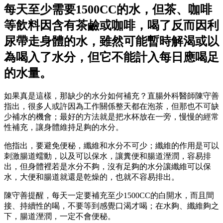
每天至少需要1500CC的水，但茶、咖啡
等飲料因含有茶鹼或咖啡，喝了反而因利
尿帶走身體的水，雖然可能暫時解渴或以
為喝入了水分，但它不能計入每日應喝足
的水量。
如果真是這樣，那缺少的水分如何補充？直腸外科醫師陳守善
指出，很多人或許因為工作關係整天都在泡茶，但那也不可缺
少補水的機會；最好的方法就是把水杯放在一旁，慢慢的經常
性補充，讓身體維持足夠的水分。
他指出，要避免便秘，纖維和水分不可少；纖維的作用是可以
刺激腸道蠕動，以及可以保水，讓糞便和腸道溼潤，容易排
出，但身體裡若是水分不夠，沒有足夠的水分讓纖維可以保
水，大便和腸道就還是乾燥的，也就不容易排出。
陳守善提醒，每天一定要補充至少1500CC的白開水，而且間
接、持續性的喝，不要等到感覺口渴才喝；在水夠、纖維夠之
下，腸道溼潤，一定不會便秘。