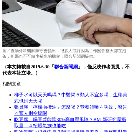
圖／直腸外科醫師陳守善指出，很多人或許因為工作關係整天都在泡
茶，但那也不可缺少補水的機會
；聯合新聞網提供。
（本文轉載自2019.6.30「
聯合新聞網
」，僅反映作者意見，不
代表本社立場。）
相關文章
椰子水可以天天喝嗎？中醫揭５類人不宜多喝，生椰美
式也別天天喝
張員瑛「檸檬橄欖油」怎麼喝？營養師曝４功效，警告
４類人別空腹喝
吃豆腐、喝豆漿能降30%高血壓風險？BMJ新研究曝攝
取量，４招脹氣族也能吃
吹冷氣吃冰也會中暑？醫揭陽暑陰暑差異，教你喝對飲