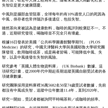
療方法，在老年人身上較為常見。隨著未來邁入高齡化社會，
失智症是更大健康隱憂。
中風則是腦部血管阻塞，全球每年約有10%過世人口的死因為
中風，倖存者也常伴隨許多後遺症，包括失智。
雖然茶向來被認為是健康飲料，咖啡的風評則較褒貶不一。不
過，近期研究發現，喝咖啡並不完全只有壞處。
根據16日發表於美國「公共科學圖書館醫學期刊」（PLOS
Medicine）的研究，中國天津醫科大學與美國耶魯大學研究團
隊發現，飲用咖啡或茶，或是兩者皆喝，可能降低中風、失
智，以及中風後發生失智的風險。
研究參考「英國人體生物資料庫」（UK Biobank）數據。這
項研究計畫，從2000年代中期起長期追蹤英國自願受試者的各
項健康數據。
研究團隊採用資料庫裡36萬5682名50至74歲受試者數據，先前
都沒有中風或失智，追蹤中位年數達11.4年，直到2020年。
研究一開始，受試者都被詢問平時喝茶和／或咖啡的頻率。