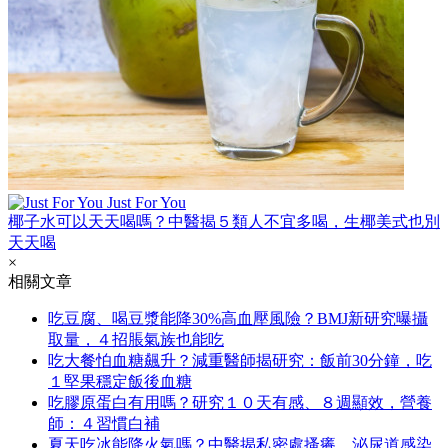
Just For You
椰子水可以天天喝嗎？中醫揭５類人不宜多喝，生椰美式也別
天天喝
×
相關文章
吃豆腐、喝豆漿能降30%高血壓風險？BMJ新研究曝攝
取量，４招脹氣族也能吃
吃大餐怕血糖飆升？減重醫師揭研究：飯前30分鐘，吃
１堅果穩定飯後血糖
吃膠原蛋白有用嗎？研究１０天有感、８週顯效，營養
師：４習慣白補
夏天吃冰能降火氣嗎？中醫揭私密處搔癢、泌尿道感染