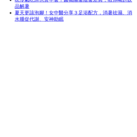
品解暑
夏天更該泡腳！女中醫分享３足浴配方，消暑祛濕、消
水腫促代謝、安神助眠