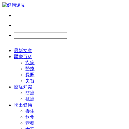
最新文章
醫療百科
疾病
醫療
長照
失智
癌症知識
防癌
抗癌
吃出健康
養生
飲食
營養