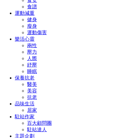
食安
食譜
運動減重
健身
瘦身
運動傷害
樂活心靈
兩性
壓力
人際
紓壓
睡眠
保養抗老
醫美
美容
抗老
品味生活
居家
駐站作家
百大顧問團
駐站達人
主題企劃