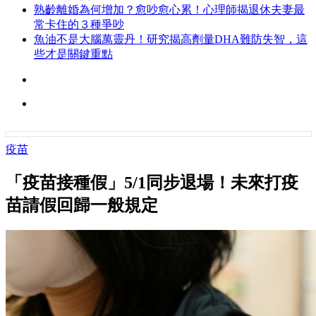
熟齡離婚為何增加？愈吵愈心累！心理師揭退休夫妻最
常卡住的３種爭吵
魚油不是大腦萬靈丹！研究揭高劑量DHA難防失智，這
些才是關鍵重點
疫苗
「疫苗接種假」5/1同步退場！未來打疫
苗請假回歸一般規定