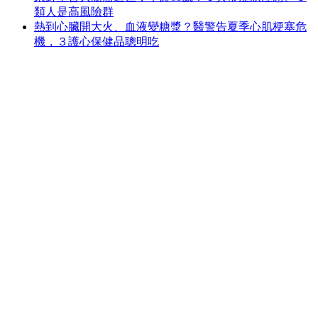
類人是高風險群
熱到心臟開大火、血液變糖漿？醫警告夏季心肌梗塞危
機，３護心保健品聰明吃