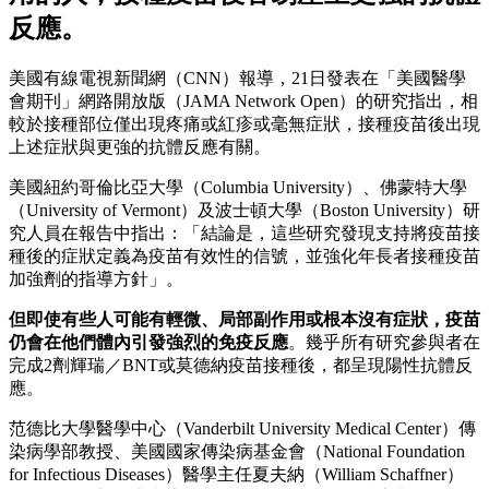
反應。
美國有線電視新聞網（CNN）報導，21日發表在「美國醫學
會期刊」網路開放版（JAMA Network Open）的研究指出，相
較於接種部位僅出現疼痛或紅疹或毫無症狀，接種疫苗後出現
上述症狀與更強的抗體反應有關。
美國紐約哥倫比亞大學（Columbia University）、佛蒙特大學
（University of Vermont）及波士頓大學（Boston University）研
究人員在報告中指出：「結論是，這些研究發現支持將疫苗接
種後的症狀定義為疫苗有效性的信號，並強化年長者接種疫苗
加強劑的指導方針」。
但即使有些人可能有輕微、局部副作用或根本沒有症狀，疫苗
仍會在他們體內引發強烈的免疫反應
。幾乎所有研究參與者在
完成2劑輝瑞／BNT或莫德納疫苗接種後，都呈現陽性抗體反
應。
范德比大學醫學中心（Vanderbilt University Medical Center）傳
染病學部教授、美國國家傳染病基金會（National Foundation
for Infectious Diseases）醫學主任夏夫納（William Schaffner）