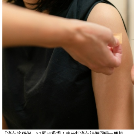
「疫苗接種假」5/1同步退場！未來打疫苗請假回歸一般規