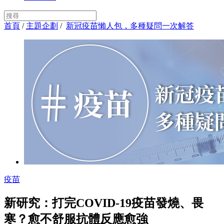
首頁
/
主題企劃
/
新冠疫苗懶人包，多種疑問一次解答
疫苗
新研究：打完COVID-19疫苗發燒、畏
寒？愈不舒服抗體反應愈強