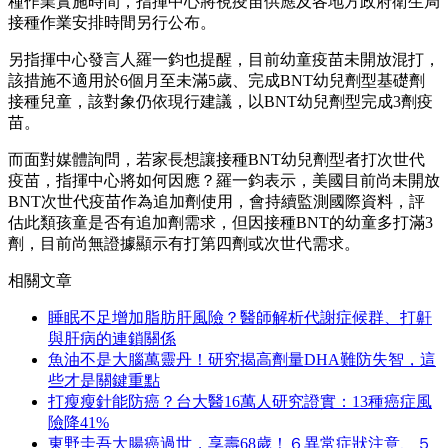
種作業實施時間，指揮中心將視疫苗供應及各地方政府衛生局
接種作業安排時間另行公布。
另指揮中心發言人羅一鈞也提醒，目前幼童疫苗未開放混打，
該措施不適用於6個月至未滿5歲、完成BNT幼兒劑型基礎劑
接種兒童，該對象仍依現行建議，以BNT幼兒劑型完成3劑疫
苗。
而面對媒體詢問，若家長想讓接種BNT幼兒劑型者打次世代
疫苗，指揮中心將如何因應？羅一鈞表示，美國目前尚未開放
BNT次世代疫苗作為追加劑使用，會持續監測國際資料，評
估此類孩童是否有追加劑需求，但因接種BNT的幼童多打滿3
劑，目前尚無證據顯示有打第四劑或次世代需求。
相關文章
睡眠不足增加脂肪肝風險？醫師解析代謝症候群、打鼾
與肝病的連鎖關係
魚油不是大腦萬靈丹！研究揭高劑量DHA難防失智，這
些才是關鍵重點
打瘦瘦針能防癌？台大醫16萬人研究證實：13種癌症風
險降41%
東野圭吾大腸癌過世，享壽68歲！６異常症狀注意、５