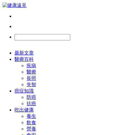
最新文章
醫療百科
疾病
醫療
長照
失智
癌症知識
防癌
抗癌
吃出健康
養生
飲食
營養