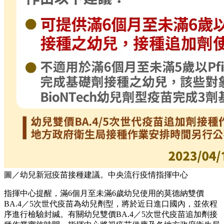
圖／幼兒新冠疫苗接種建議。中央流行疫情指揮中心
指揮中心提醒，滿6個月至未滿6歲幼兒使用的莫德納雙價
BA.4／5次世代疫苗為幼兒劑型，將於近日進口國內，並依程
序進行檢驗封緘。有關幼兒雙價BA.4／5次世代疫苗追加劑接