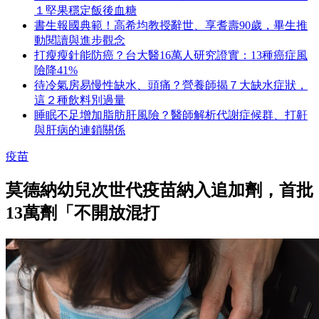
１堅果穩定飯後血糖
書生報國典範！高希均教授辭世、享耆壽90歲，畢生推
動閱讀與進步觀念
打瘦瘦針能防癌？台大醫16萬人研究證實：13種癌症風
險降41%
待冷氣房易慢性缺水、頭痛？營養師揭７大缺水症狀，
這２種飲料別過量
睡眠不足增加脂肪肝風險？醫師解析代謝症候群、打鼾
與肝病的連鎖關係
疫苗
莫德納幼兒次世代疫苗納入追加劑，首批
13萬劑「不開放混打