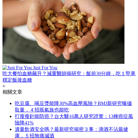
Just For You
吃大餐怕血糖飆升？減重醫師揭研究：飯前30分鐘，吃１堅果
穩定飯後血糖
×
相關文章
吃豆腐、喝豆漿能降30%高血壓風險？BMJ新研究曝攝
取量，４招脹氣族也能吃
打瘦瘦針能防癌？台大醫16萬人研究證實：13種癌症風
險降41%
適量飲酒安全嗎？最新研究揭密３事：滴酒不沾最健
康，５招無痛減酒