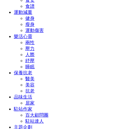
食安
食譜
運動減重
健身
瘦身
運動傷害
樂活心靈
兩性
壓力
人際
紓壓
睡眠
保養抗老
醫美
美容
抗老
品味生活
居家
駐站作家
百大顧問團
駐站達人
主題企劃