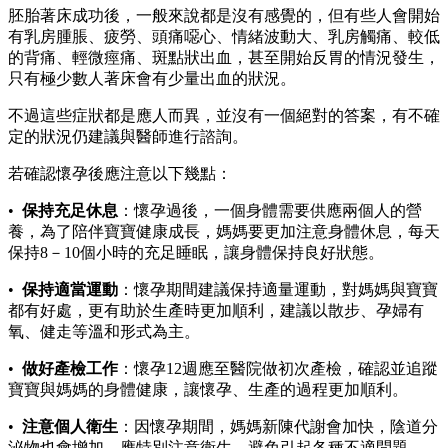
胚胎著床成功後，一般來說都是沒有感覺的，但有些人會開始
有乳房腫脹、疲勞、頭痛噁心、情緒波動大、乳房觸痛、較低
的背痛、輕微痙痛、斑點狀出血，甚至開始反胃的情況發生，
只有極少數人著床會有少量出血的狀況。
不過這些症狀都是應人而異，並沒有一個絕對的答案，有不確
定的狀況仍建議與醫師進行諮詢。
若確認懷孕後應注意以下幾點：
•
保持充足休息
：懷孕過後，一個身體需要供應兩個人的營
養，為了陪伴寶寶健康成長，媽媽要更加注意身體休息，每天
保持8－10個小時的充足睡眠，讓身體保持良好狀態。
•
保持適當運動
：懷孕期間建議保持適量運動，對媽媽與寶寶
都有好處，更有助於生產時更加順利，建議以散步、孕婦有
氧、健走等溫和形式為主。
•
做好產檢工作
：懷孕12週應至醫院做初次產檢，確認並追蹤
寶寶與媽媽的身體健康，讓懷孕、生產的過程更加順利。
•
注意個人衛生
：因懷孕期間，媽媽新陳代謝會加快，陰道分
泌物也會增加，應特別注意衛生，避免引起各種不適問題。