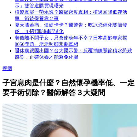
示」雙管道購買現曙光
植髮真能一勞永逸？醫揭密度真相：植過頭降低存活
率，術後保養靠２事
夏天膝蓋痛、僵硬卡卡？醫警告：吃冰恐催化關節發
炎，４招預防關節退化
老後離不開子女，只會使晚年不幸？日本高齡專家揭
8050問題、老老照顧悲劇真相
退休瘋跟團出國？台大醫示警：反覆抽膝關節積水恐致
感染，正確休養才能避免化膿
疾病
子宮息肉是什麼？自然懷孕機率低、一定
要手術切除？醫師解答３大疑問