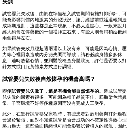
失調
試管嬰兒失敗後，由於在準備植入試管期間有施打排卵針，可
能會影響到體內雌激素的分泌狀況，讓月經提前或延遲報到造
成經期混亂，這些都是正常現象，不必太過擔心。
一般來說月
經大約會在停藥後的一個禮拜左右來，有些人則會稍稍延後到
兩個禮拜左右。
如果試管失敗月經超過兩週以上沒有來，可能是因為心情、壓
力等心裡因素造成內分泌失調而導致，請務必讓身體多多休
息、適時放鬆心情，並到醫院檢查身體狀況，評估是否要以打
針方式或口服黃體素方式進行調經。
試管嬰兒失敗後自然懷孕的機會高嗎？
即使試管嬰兒失敗了，還是有機會能自然懷孕的
。造成試管嬰
兒失敗的因素有很多，可能因為精子品質不佳、胚胎染色體異
常、子宮環境不好等多種原因而沒有完成人工受孕。
此外，在進行試管嬰兒療程時，有些患者對於用藥與打針過程
會過於緊張，面對不知道試管是否會成功的不確定性導致心理
壓力過大，這些負面情緒也可能會影響試管植入的狀況，因此