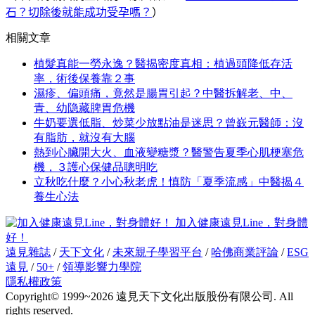
石？切除後就能成功受孕嗎？
）
相關文章
植髮真能一勞永逸？醫揭密度真相：植過頭降低存活
率，術後保養靠２事
濕疹、偏頭痛，竟然是腸胃引起？中醫拆解老、中、
青、幼隐藏脾胃危機
牛奶要選低脂、炒菜少放點油是迷思？曾嶔元醫師：沒
有脂肪，就沒有大腦
熱到心臟開大火、血液變糖漿？醫警告夏季心肌梗塞危
機，３護心保健品聰明吃
立秋吃什麼？小心秋老虎！慎防「夏季流感」中醫揭４
養生心法
加入健康遠見Line，對身體
好！
遠見雜誌
/
天下文化
/
未來親子學習平台
/
哈佛商業評論
/
ESG
遠見
/
50+
/
領導影響力學院
隱私權政策
Copyright© 1999~2026 遠見天下文化出版股份有限公司. All
rights reserved.