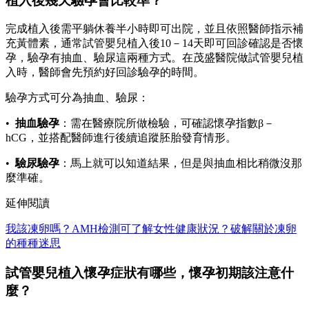
植入後幾天驗孕會比較準？
完成植入後需平躺休養半小時即可出院，並且依照醫師指示補
充黃體素，通常試管嬰兒植入後10－14天即可回診確認是否懷
孕，驗孕有抽血、驗尿這兩種方式。在茂盛醫院做試管嬰兒植
入時，醫師會先預約好回診驗孕的時間。
驗孕方式可分為抽血、驗尿：
•
抽血驗孕
：需在醫療院所做檢驗，可確認懷孕指數β－
hCG，並搭配醫師進行後續追蹤胚胎發育情形。
•
驗尿驗孕
：馬上就可以知道結果，但是與抽血相比稍微沒那
麼準確。
延伸閱讀
我該凍卵嗎？AMH檢測可了解女性健康狀況？破解關於凍卵
的種種迷思
試管嬰兒植入懷孕症狀有哪些，懷孕初期該注意什
麼？