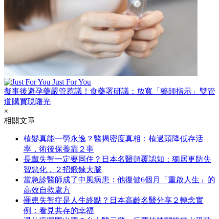
Just For You
擬事後避孕藥嚴管惹議！食藥署研議：放寬「藥師指示」雙管
道購買現曙光
×
相關文章
植髮真能一勞永逸？醫揭密度真相：植過頭降低存活
率，術後保養靠２事
長輩失智一定要同住？日本名醫顛覆認知：獨居更防失
智惡化，２招鍛鍊大腦
當急診醫師成了中風病患：他復健6個月「重啟人生」的
高效自救處方
罹患失智症是人生終點？日本高齡名醫分享２轉念實
例：看見共存的幸福