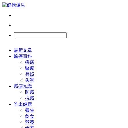
最新文章
醫療百科
疾病
醫療
長照
失智
癌症知識
防癌
抗癌
吃出健康
養生
飲食
營養