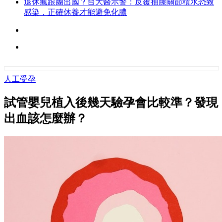
退休瘋跟團出國？台大醫示警：反覆抽膝關節積水恐致
感染，正確休養才能避免化膿
人工受孕
試管嬰兒植入後幾天驗孕會比較準？發現
出血該怎麼辦？