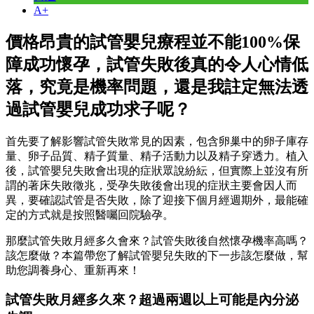
A+
價格昂貴的試管嬰兒療程並不能100%保
障成功懷孕，試管失敗後真的令人心情低
落，究竟是機率問題，還是我註定無法透
過試管嬰兒成功求子呢？
首先要了解影響試管失敗常見的因素，包含卵巢中的卵子庫存
量、卵子品質、精子質量、精子活動力以及精子穿透力。植入
後，
試管嬰兒失敗會出現的症狀眾說紛紜，但實際上並沒有所
謂的著床失敗徵兆
，受孕失敗後會出現的症狀主要會因人而
異，要確認試管是否失敗，除了迎接下個月經週期外，最能確
定的方式就是按照醫囑回院驗孕。
那麼試管失敗月經多久會來？試管失敗後自然懷孕機率高嗎？
該怎麼做？本篇帶您了解試管嬰兒失敗的下一步該怎麼做，幫
助您調養身心、重新再來！
試管失敗月經多久來？
超過兩週以上可能是
內分泌