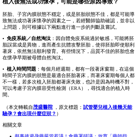
植入後無法成功懷孕，可能是哪些原因導致？
胚胎、子宮內膜狀態不穩定，或是胚胎狀態不佳，都是可能導
致無法成功著床懷孕的因素之一，若經醫師協助確認，並非以
上問題，則可根據以下兩點進行進一步的判斷及嘗試。
•
免疫系統／自然淘汰
：因自體免疫系統過於敏感，可能將胚
胎誤當成是異物，進而產生抗體攻擊胚胎，使得胚胎即使順利
著床，依然無法順利發育。有些情況下，品質不佳的胚胎也會
在懷孕早期被母體自然淘汰。
•
植入時間問題
：每個月經週期，都有一段著床窗期，在這個
時間子宮內膜的狀態是最適合胚胎著床，而著床窗期每個人都
不一樣，若多次植入胚胎都著床失敗，也許是因為時機不對，
可以考慮子宮內膜容受性檢測（ERA），尋找適合的植入時
間。
（本文轉載自
茂盛醫院
，原文標題：
試管嬰兒植入後幾天能
驗孕？會出現什麼症狀？
）
相關文章
擬事後避孕藥嚴管惹議！食藥署研議：放寬「藥師指