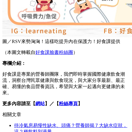
圖／RSV來勢洶洶！這樣吃提升內在保護力！好食課提供
（本圖文轉載自
好食課臉書粉絲團
）
專欄介紹：
好食課是專業的營養師團隊，我們即時掌握國際健康飲食潮
流，洞察台灣民眾健康與飲食現況，與大家分享最新、最正
確、易懂的食品營養資訊，希望與大家一起邁向更健康的未
來。
更多內容請至【
網站
】／【
粉絲專頁
】
相關文章
待冷氣房易慢性缺水、頭痛？營養師揭７大缺水症狀，
這２種飲料別過量