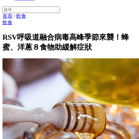
首頁
/
飲食
飲食
RSV呼吸道融合病毒高峰季節來襲！蜂
蜜、洋蔥８食物助緩解症狀