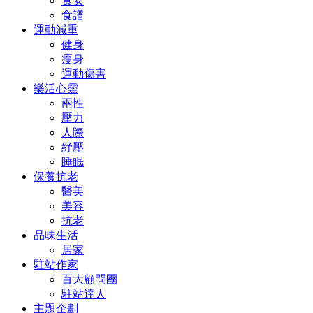
食安
食譜
運動減重
健身
瘦身
運動傷害
樂活心靈
兩性
壓力
人際
紓壓
睡眠
保養抗老
醫美
美容
抗老
品味生活
居家
駐站作家
百大顧問團
駐站達人
主題企劃