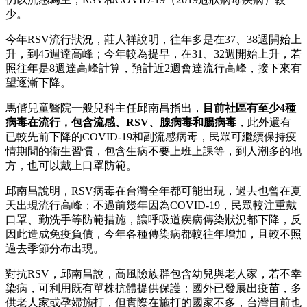
少。
今年RSV流行狀況，莊人祥說明，往年多是在37、38週開始上
升，到45週達高峰；今年較為提早，在31、32週開始上升，若
照往年是8週達高峰計算，預計近2週會達流行高峰，接下來有
望逐漸下降。
馬偕兒童醫院一般兒科主任邱南昌指出，
目前社區有至少4種
病毒在流行，包含流感、RSV、腺病毒和腸病毒
，此外還有
已較先前下降的COVID-19和副流感病毒，民眾可繼續保持疫
情期間的衛生習慣，包含生病不要上班上課等，到人潮多的地
方，也可以戴上口罩防範。
邱南昌說明，RSV病毒在台灣全年都可能出現，過去也曾在夏
天出現流行高峰；不過前幾年因為COVID-19，民眾較注重戴
口罩、勤洗手等防範措施，讓呼吸道疾病傳染狀況都下降，反
因此造成免疫負債，今年各種傳染病都較往年增加，且較不照
過去季節分布出現。
對抗RSV，邱南昌說，高風險族群包含幼兒與老人家，若不幸
染病，可利用既有單株抗體提供保護；國外已發展出疫苗，多
供老人家或孕婦施打，但實際在施打的國家不多，台灣目前也