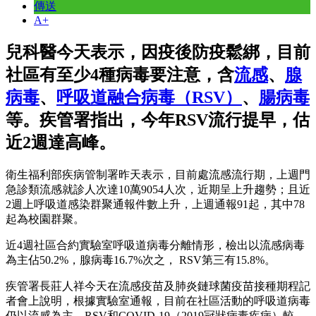
傳送
A+
兒科醫今天表示，因疫後防疫鬆綁，目前
社區有至少4種病毒要注意，含
流感
、
腺
病毒
、
呼吸道融合病毒（RSV）
、
腸病毒
等。疾管署指出，今年RSV流行提早，估
近2週達高峰。
衛生福利部疾病管制署昨天表示，目前處流感流行期，上週門
急診類流感就診人次達10萬9054人次，近期呈上升趨勢；且近
2週上呼吸道感染群聚通報件數上升，上週通報91起，其中78
起為校園群聚。
近4週社區合約實驗室呼吸道病毒分離情形，檢出以流感病毒
為主佔50.2%，腺病毒16.7%次之， RSV第三有15.8%。
疾管署長莊人祥今天在流感疫苗及肺炎鏈球菌疫苗接種期程記
者會上說明，根據實驗室通報，目前在社區活動的呼吸道病毒
仍以流感為主，RSV和COVID-19（2019冠狀病毒疾病）較