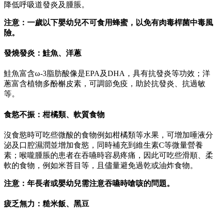
降低呼吸道發炎及腫脹。
注意：
一歲以下嬰幼兒不可食用蜂蜜，以免有肉毒桿菌中毒風
險。
發燒發炎：鮭魚、洋蔥
鮭魚富含ω-3脂肪酸像是EPA及DHA，具有抗發炎等功效；洋
蔥富含植物多酚槲皮素，可調節免疫，助於抗發炎、抗過敏
等。
食慾不振：柑橘類、軟質食物
沒食慾時可吃些微酸的食物例如柑橘類等水果，可增加唾液分
泌及口腔濕潤並增加食慾，同時補充到維生素C等微量營養
素；喉嚨腫脹的患者在吞嚥時容易疼痛，因此可吃些滑順、柔
軟的食物，例如米苔目等，且儘量避免過乾或油炸食物。
注意：年長者或嬰幼兒需注意吞嚥時嗆咳的問題。
疲乏無力：糙米飯、黑豆