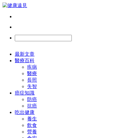
最新文章
醫療百科
疾病
醫療
長照
失智
癌症知識
防癌
抗癌
吃出健康
養生
飲食
營養