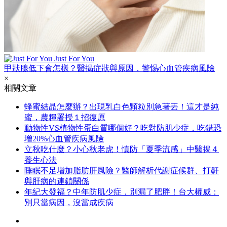
Just For You
甲狀腺低下會怎樣？醫揭症狀與原因，警惕心血管疾病風險
×
相關文章
蜂蜜結晶怎麼辦？出現乳白色顆粒別急著丟！這才是純
蜜，農糧署授１招復原
動物性VS植物性蛋白質哪個好？吃對防肌少症，吃錯恐
增20%心血管疾病風險
立秋吃什麼？小心秋老虎！慎防「夏季流感」中醫揭４
養生心法
睡眠不足增加脂肪肝風險？醫師解析代謝症候群、打鼾
與肝病的連鎖關係
年紀大發福？中年防肌少症，別漏了肥胖！台大權威：
別只當病因，沒當成疾病