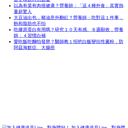
以為有菜有肉很健康？營養師：「這４種外食」其實熱
量超驚人
大豆油出包，豬油意外翻紅？營養師：吃對這１件事，
飽和脂肪也不怕
吃膠原蛋白有用嗎？研究１０天有感、８週顯效，營養
師：４習慣白補
愛吃飯吃麵怕發胖？醫師教１招把白飯變抗性澱粉，防
阿茲海默症、大腸癌
加入健康遠見Line，對身體