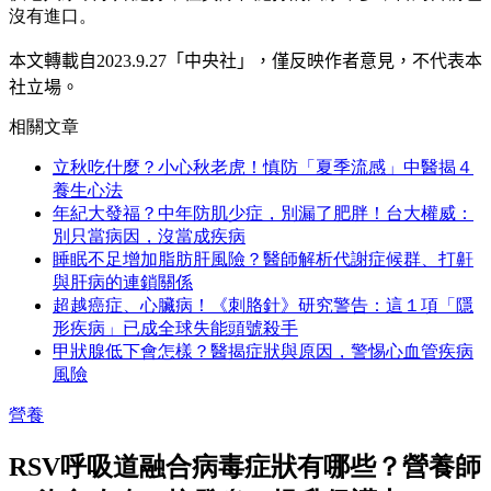
沒有進口。
本文轉載自
2023.9.27
「中央社」
，僅反映作者意見，不代表本
社立場。
相關文章
立秋吃什麼？小心秋老虎！慎防「夏季流感」中醫揭４
養生心法
年紀大發福？中年防肌少症，別漏了肥胖！台大權威：
別只當病因，沒當成疾病
睡眠不足增加脂肪肝風險？醫師解析代謝症候群、打鼾
與肝病的連鎖關係
超越癌症、心臟病！《刺胳針》研究警告：這１項「隱
形疾病」已成全球失能頭號殺手
甲狀腺低下會怎樣？醫揭症狀與原因，警惕心血管疾病
風險
營養
RSV呼吸道融合病毒症狀有哪些？營養師