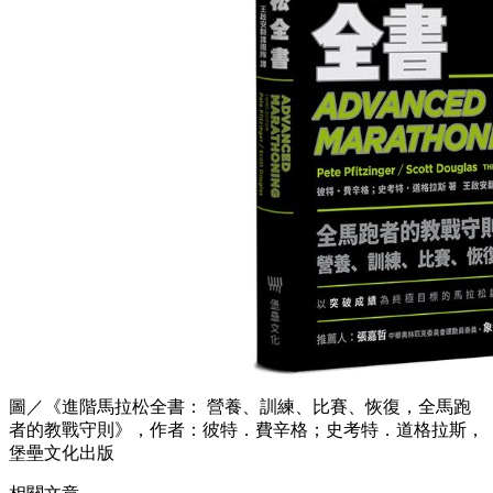
圖／《進階馬拉松全書： 營養、訓練、比賽、恢復，全馬跑
者的教戰守則》，作者：彼特．費辛格；史考特．道格拉斯，
堡壘文化出版