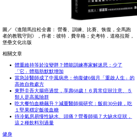
圖／《進階馬拉松全書： 營養、訓練、比賽、恢復，全馬跑
者的教戰守則》，作者：彼特．費辛格；史考特．道格拉斯，
堡壘文化出版
相關文章
體重維持等於沒變胖？體能訓練專家解迷思：少了
「它」體脂肪默默增加
當急診醫師成了中風病患：他復健6個月「重啟人生」的
高效自救處方
東野圭吾大腸癌過世，享壽68歲！６異常症狀注意、５
類人是高風險群
吃大餐怕血糖飆升？減重醫師揭研究：飯前30分鐘，吃
１堅果穩定飯後血糖
待冷氣房易慢性缺水、頭痛？營養師揭７大缺水症狀，
這２種飲料別過量
健身