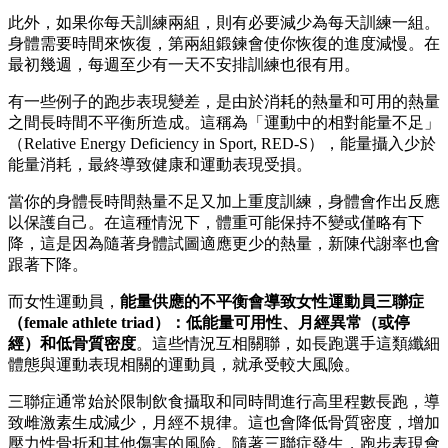
此外，如果你每天訓練兩組，則有必要減少為每天訓練一組。
身體需要時間來恢復，第兩組鍛鍊會使你恢復的進度減慢。在
最初幾週，每週至少有一天不安排訓練也很有用。
有一些例子的跑步表現變差，是由於消耗的熱量和可用的熱量
之間長時間不平衡所造成。這稱為「運動中的相對能量不足」
（Relative Energy Deficiency in Sport, RED-S），能量攝入少於
能量消耗，最終導致健康和運動表現受損。
當你的身體長時間熱量不足又加上重度訓練，身體會作出反應
以保護自己。在這種情況下，體重可能保持不變或僅略有下
降，這是因為隨著身體試圖適應更少的熱量，新陳代謝率也會
跟著下降。
而女性運動員，
能量供應的不平衡會導致女性運動員三聯症
（female athlete triad）：低能量可用性、月經異常（或停
經）和低骨質密度
。這些情況互相關聯，如長跑選手這類纖細
體態與運動表現相關的運動員，就承受較大風險。
三聯症通常始於限制飲食攝取和同時間進行高里程數長跑，導
致雌激素生成減少，月經不規律。這也會降低骨質密度，增加
壓力性骨折和其他傷害的風險。隨著三聯症發生，跑步表現會