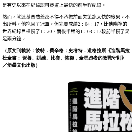
是有史以來在紀錄認可賽道上最快的前半程紀錄。
然而，就連基普喬蓋都不得不承擔前面失策跑太快的後果。不
出所料，他抱回了冠軍，但完賽成績
2：04：17
，比他瞄準的
世界紀錄目標慢了
1：20
，而後半程的
1：03：17
較前半慢了足
足兩分鐘。
（
原文刊載於：彼特．費辛格；史考特．道格拉斯
《
進階馬拉
松全書： 營養、訓練、比賽、恢復，全馬跑者的教戰守則
》
／堡壘文化出版
）