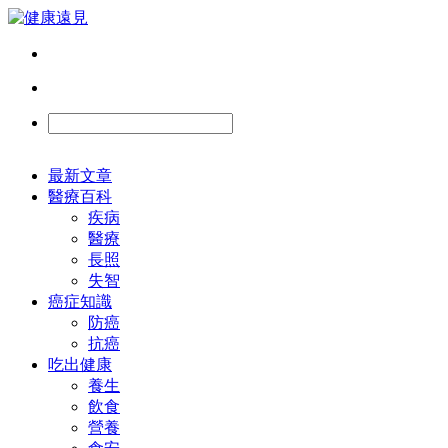
最新文章
醫療百科
疾病
醫療
長照
失智
癌症知識
防癌
抗癌
吃出健康
養生
飲食
營養