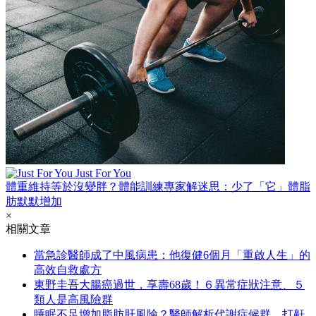
Just For You
體重維持等於沒變胖？體能訓練專家解迷思：少了「它」體脂
肪默默增加
×
相關文章
當急診醫師成了中風病患：他復健6個月「重啟人生」的
高效自救處方
東野圭吾大腸癌過世，享壽68歲！６異常症狀注意、５
類人是高風險群
睡眠不足增加脂肪肝風險？醫師解析代謝症候群、打鼾