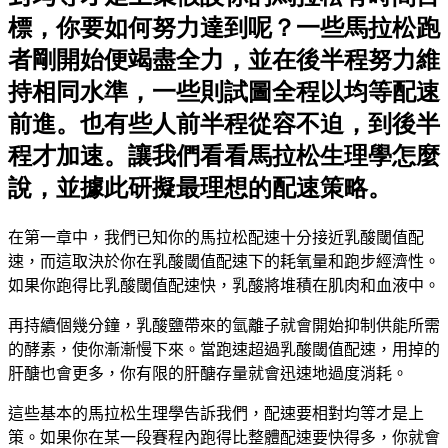
標，你要如何努力達到呢？一些馬拉松跑
者剛開始便竭盡全力，並在後半程努力維
持相同水準，一些則試圖全程以均等配速
前進。也有些人前半程從容不迫，到後半
程才加速。讓我們看看馬拉松生理學怎麼
說，並據此研擬最理想的配速策略。
在第一
章中，我們已知你的馬拉松配速十分接近乳酸閾值配
速，而這取決於你在乳酸閾值配速下的耗氧量和跑步經濟性。
如果你跑得比乳酸閾值配速快，乳酸將堆積在肌肉和血液中。
再持續個幾分鐘，乳酸鹽帶來的氫離子就會開始抑制供能所需
的酵素，使你漸漸慢下來。當跑速超過乳酸閾值配速，用掉的
肝醣也會更多，你有限的肝醣存量就會迅速地過度消耗。
這些基本的馬拉松生理學告訴我們，配速要相對均等才是上
策。如果你在某一段賽程內跑得比整體配速要快得多，你就會