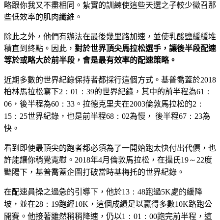
略跟你我又不盡相同。紮實的訓練使這些天選之子較少徵召那
些低效率的肌肉纖維。
除此之外，他們有辦法在最後幾里路加速，並使乳酸鹽緩緩堆
積直到終點。因此，
對於世界頂尖馬拉松選手，讓後半段配速
等於或略大於前半段，會是最有效率的配速策略。
近期多數的世界紀錄保持者都採行這個方式。基普喬蓋於
2018
柏林馬拉松寫下
2：01：39
的世界紀錄，其中的前半程為
61：
06
，後半程為
60：33
。拉德克里夫在
2003
倫敦馬拉松的
2：
15：25
世界紀錄，也是前半程
68：02
為慢， 後半程
67：23
為
快。
看到即使最頂尖的跑者都必須為了一開始跑太快付出代價，也
許能讓你稍覺寬慰。
2018
年
4
月倫敦馬拉松，在攝氏
19～22
度
豔陽下，基普喬蓋企圖打破當時基梅托的世界紀錄。
在配速員操之過急的引導下，他於
13：48
跑過
5K
處的緩降
坡，並在
28：19
跑經
10K
，這個成績足以贏得多數
10K
路跑公
開賽。他接著雖然稍稍降速，仍以
1：01：00
跑完前半程，這