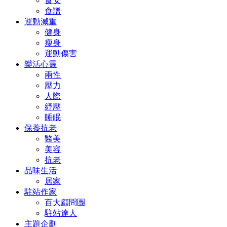
食安
食譜
運動減重
健身
瘦身
運動傷害
樂活心靈
兩性
壓力
人際
紓壓
睡眠
保養抗老
醫美
美容
抗老
品味生活
居家
駐站作家
百大顧問團
駐站達人
主題企劃