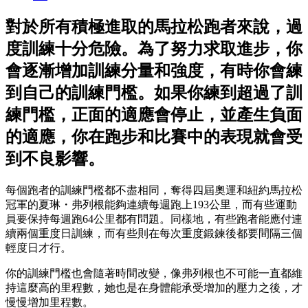
對於所有積極進取的馬拉松跑者來說，過
度訓練十分危險。為了努力求取進步，你
會逐漸增加訓練分量和強度，有時你會練
到自己的訓練門檻。如果你練到超過了訓
練門檻，正面的適應會停止，並產生負面
的適應，你在跑步和比賽中的表現就會受
到不良影響。
每個跑者的訓練門檻都不盡相同，奪得四屆奧運和紐約馬拉松
冠軍的夏琳・弗列根能夠連續每週跑上193公里，而有些運動
員要保持每週跑64公里都有問題。同樣地，有些跑者能應付連
續兩個重度日訓練，而有些則在每次重度鍛鍊後都要間隔三個
輕度日才行。
你的訓練門檻也會隨著時間改變，像弗列根也不可能一直都維
持這麼高的里程數，她也是在身體能承受增加的壓力之後，才
慢慢增加里程數。