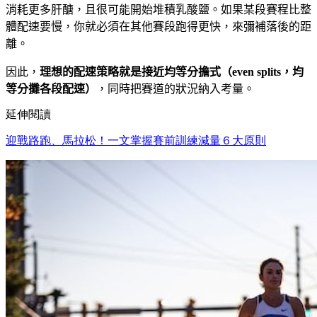
消耗更多肝醣，且很可能開始堆積乳酸鹽。
如果某段賽程比整
體配速要慢，你就必須在其他賽段跑得更快，來彌補落後的距
離。
因此，
理想的配速策略就是接近均等分擔式（
even splits
，均
等分攤各段配速）
，同時把賽道的狀況納入考量。
延伸閱讀
迎戰路跑、馬拉松！一文掌握賽前訓練減量６大原則