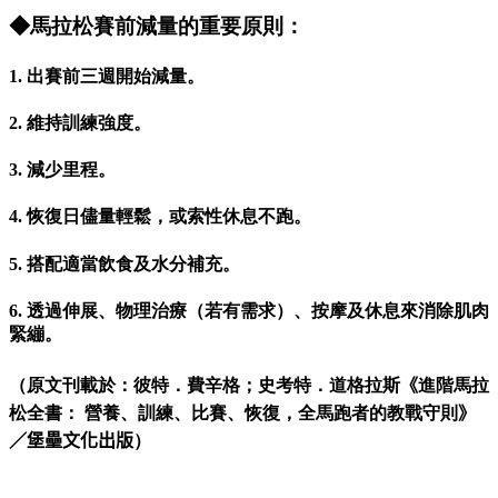
◆馬拉松賽前減量的重要原則：
1. 出賽前三週開始減量。
2. 維持訓練強度。
3. 減少里程。
4. 恢復日儘量輕鬆，或索性休息不跑。
5. 搭配適當飲食及水分補充。
6. 透過伸展、物理治療（若有需求）、按摩及休息來消除肌肉
緊繃。
（
原文刊載於：彼特．費辛格；史考特．道格拉斯
《
進階馬拉
松全書： 營養、訓練、比賽、恢復，全馬跑者的教戰守則
》
／堡壘文化出版
）