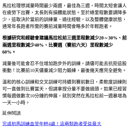
馬拉松理想減量時間最少兩
週，最佳為三
週，時間太短會讓人
在疲勞下出賽，太長則有損體能狀態。至於總里程數要調降多
少，這取決於當前的訓練量、過往經驗，以及整體健康狀態，
通常年長跑者所需的賽前減量時間會略多於年輕跑者。
根據研究和經驗會建議馬拉松前三
週里程數減少
20～30%
、前
兩
週里程數減少
40%
、比賽週（賽前六
天）里程數減少
60%
。
減量後可能會忍不住增加跑步外的訓練，請儘可能去抗拒這股
衝動！比賽前
10
天儘量減少阻力鍛練，最後幾天應完全避免。
溫和的核心訓練和交叉訓練可持續到賽前數日，柔軟度訓練則
可一直做到比賽當天，但請拿捏分量不要做過頭。如果已經習
慣每週做數次
10
分鐘的伸展，就別突然在馬拉松前一週暴增為
一天一
小時。
延伸閱讀
完成初馬訓練血管年輕4歲！這兩類跑者受益最大