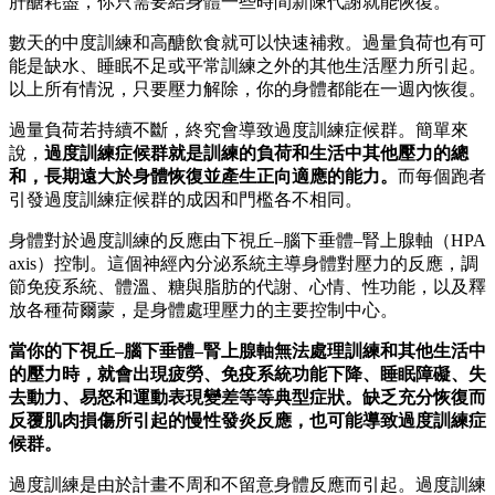
肝醣耗盡，你只需要給身體一些時間新陳代謝就能恢復。
數天的中度訓練和高醣飲食就可以快速補救。過量負荷也有可
能是缺水、睡眠不足或平常訓練之外的其他生活壓力所引起。
以上所有情況，只要壓力解除，你的身體都能在一週內恢復。
過量負荷若持續不斷，終究會導致過度訓練症候群。簡單來
說，
過度訓練症候群就是訓練的負荷和生活中其他壓力的總
和，長期遠大於身體恢復並產生正向適應的能力。
而每個跑者
引發過度訓練症候群的成因和門檻各不相同。
身體對於過度訓練的反應由下視丘–腦下垂體–腎上腺軸（HPA
axis）控制。這個神經內分泌系統主導身體對壓力的反應，調
節免疫系統、體溫、糖與脂肪的代謝、心情、性功能，以及釋
放各種荷爾蒙，是身體處理壓力的主要控制中心。
當你的下視丘–腦下垂體–腎上腺軸無法處理訓練和其他生活中
的壓力時，就會出現疲勞、免疫系統功能下降、睡眠障礙、失
去動力、易怒和運動表現變差等等典型症狀。缺乏充分恢復而
反覆肌肉損傷所引起的慢性發炎反應，也可能導致過度訓練症
候群。
過度訓練是由於計畫不周和不留意身體反應而引起。過度訓練