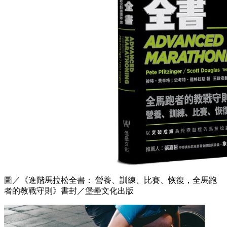
圖／《進階馬拉松全書： 營養、訓練、比賽、恢復，全馬跑
者的教戰守則》書封／堡壘文化出版