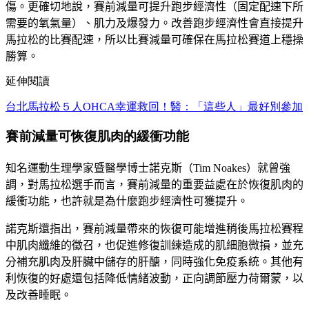
傷。更確切地說，賽前減量可提升跑步經濟性（固定配速下所
需要的氧氣量）、肌力及爆發力。改善跑步經濟性會直接提升
馬拉松的比賽配速，所以比賽減量可確保在馬拉松賽道上穩操
勝算。
延伸閱讀
台北馬拉松５人OHCA幸運救回！醫：「這些人」最好別參加
賽前減量可恢復肌肉的緩衝功能
知名運動生理學家暨醫學博士諾克斯（
Tim Noakes
）就曾強
調，對馬拉松選手而言，賽前減量的重要益處在於恢復肌肉的
緩衝功能，也許就是為什麼跑步經濟性可獲提升。
諾克斯還指出，賽前減量帶來的恢復可能增進稍後馬拉松賽程
中肌肉纖維的徵召，也促進修復訓練造成的肌細胞微損，並充
分補充肌肉及肝臟中儲存的肝醣，同時強化免疫系統。其他有
利恢復的好處還包括降低情緒波動，正向調節壓力荷爾蒙，以
及改善睡眠。