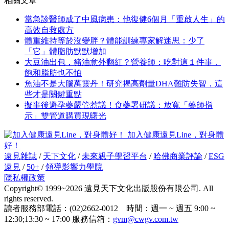
相關文章
當急診醫師成了中風病患：他復健6個月「重啟人生」的
高效自救處方
體重維持等於沒變胖？體能訓練專家解迷思：少了
「它」體脂肪默默增加
大豆油出包，豬油意外翻紅？營養師：吃對這１件事，
飽和脂肪也不怕
魚油不是大腦萬靈丹！研究揭高劑量DHA難防失智，這
些才是關鍵重點
擬事後避孕藥嚴管惹議！食藥署研議：放寬「藥師指
示」雙管道購買現曙光
加入健康遠見Line，對身體
好！
遠見雜誌
/
天下文化
/
未來親子學習平台
/
哈佛商業評論
/
ESG
遠見
/
50+
/
領導影響力學院
隱私權政策
Copyright© 1999~2026 遠見天下文化出版股份有限公司. All
rights reserved.
讀者服務部電話：(02)2662-0012 時間：週一 ~ 週五 9:00 ~
12:30;13:30 ~ 17:00 服務信箱：
gvm@cwgv.com.tw