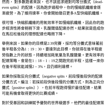
然而， 對多數跑者來說， 也不該追求絕對均等分擔式（
dead-
even splits
）的配速。因為跑步過程中，你的慢縮肌纖維會逐
漸疲勞，為了維持速率，你會開始徵召更多
A
型快縮肌纖維。
很可惜，快縮肌纖維的用氧效率不如慢縮肌纖維，因此你的跑
步經濟性將會稍稍下滑，乳酸閾值配速亦然。結果就是造成你
在馬拉松後段的理想配速也略微下降。
舉例來說，如果你的目標是
2:39
完賽，採均等分攤式意味著前
後半程各分為
1：19：30
。要達到此目標，你就得在後半程疲
勞指數上升的狀態，持續增加耗氧量及乳酸鹽量。更有效率的
配速策略，會是在
1：18－1：19
之間跑完前半程，這樣一來你
在後半程就能減慢
2－3%
，且仍順利達標。
如果你採取反向分攤式（
negative splits
，前段慢後段快的配速
分攤方式。編注：若採前段快後段慢的分攤方式，則為正向分
攤式〔
positive splits
〕），在前半程跑得慢於最佳配速，結果
可能有機會取得更快的比賽成績。
對於受基因和訓練賦予優勢的世界級選手，他們的最佳配速策