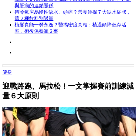
與肝病的連鎖關係
待冷氣房易慢性缺水、頭痛？營養師揭７大缺水症狀，
這２種飲料別過量
植髮真能一勞永逸？醫揭密度真相：植過頭降低存活
率，術後保養靠２事
健身
迎戰路跑、馬拉松！一文掌握賽前訓練減
量６大原則