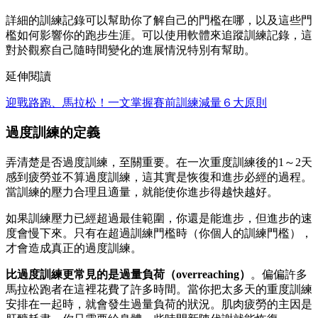
詳細的訓練記錄可以幫助你了解自己的門檻在哪，以及這些門
檻如何影響你的跑步生涯。可以使用軟體來追蹤訓練記錄，這
對於觀察自己隨時間變化的進展情況特別有幫助。
延伸閱讀
迎戰路跑、馬拉松！一文掌握賽前訓練減量６大原則
過度訓練的定義
弄清楚是否過度訓練，至關重要。在一次重度訓練後的1～2天
感到疲勞並不算過度訓練，這其實是恢復和進步必經的過程。
當訓練的壓力合理且適量，就能使你進步得越快越好。
如果訓練壓力已經超過最佳範圍，你還是能進步，但進步的速
度會慢下來。只有在超過訓練門檻時（你個人的訓練門檻），
才會造成真正的過度訓練。
比過度訓練更常見的是過量負荷（overreaching）
。偏偏許多
馬拉松跑者在這裡花費了許多時間。當你把太多天的重度訓練
安排在一起時，就會發生過量負荷的狀況。肌肉疲勞的主因是