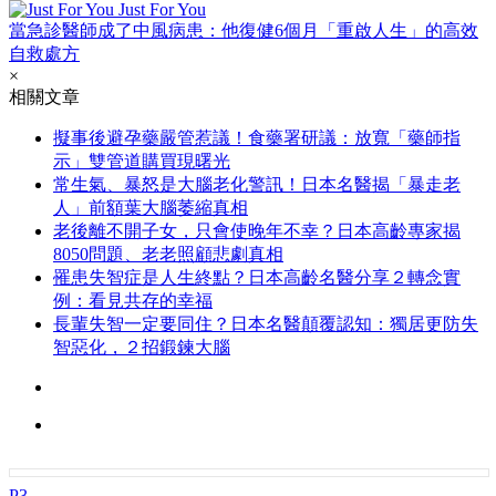
Just For You
當急診醫師成了中風病患：他復健6個月「重啟人生」的高效
自救處方
×
相關文章
擬事後避孕藥嚴管惹議！食藥署研議：放寬「藥師指
示」雙管道購買現曙光
常生氣、暴怒是大腦老化警訊！日本名醫揭「暴走老
人」前額葉大腦萎縮真相
老後離不開子女，只會使晚年不幸？日本高齡專家揭
8050問題、老老照顧悲劇真相
罹患失智症是人生終點？日本高齡名醫分享２轉念實
例：看見共存的幸福
長輩失智一定要同住？日本名醫顛覆認知：獨居更防失
智惡化，２招鍛鍊大腦
P3