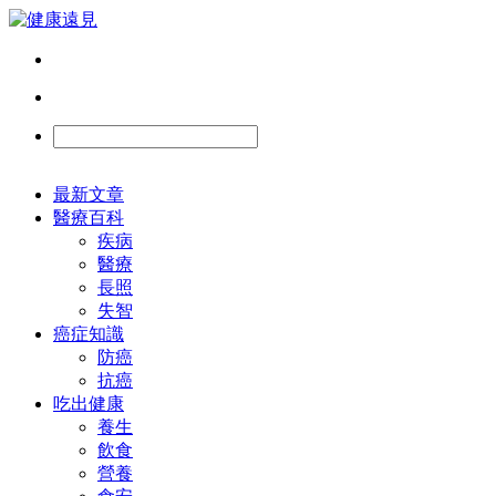
最新文章
醫療百科
疾病
醫療
長照
失智
癌症知識
防癌
抗癌
吃出健康
養生
飲食
營養