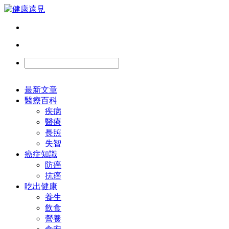
最新文章
醫療百科
疾病
醫療
長照
失智
癌症知識
防癌
抗癌
吃出健康
養生
飲食
營養