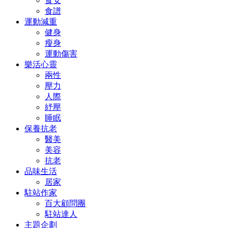
食安
食譜
運動減重
健身
瘦身
運動傷害
樂活心靈
兩性
壓力
人際
紓壓
睡眠
保養抗老
醫美
美容
抗老
品味生活
居家
駐站作家
百大顧問團
駐站達人
主題企劃