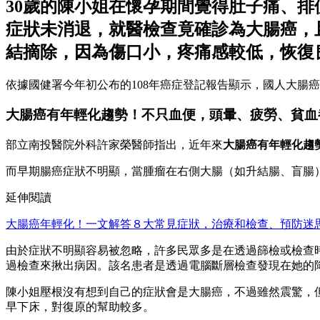
30歲的陳小姐在懷孕期間覺得肚子痛、
症狀未消退，就醫檢查竟確診為大腸癌，
結摘除，因為傷口小，疼痛感較低，恢復
依據國健署今年初公布的108年癌症登記報告顯示，國人大腸
大腸癌有年輕化趨勢！不只血便，頭暈、疲勞、貧血
部立南投醫院外科許家榮醫師指出，近年來
大腸癌有年輕化趨
而早期腸癌症狀不明顯，當腫瘤在右側大腸（如升結腸、盲腸
延伸閱讀
大腸癌年輕化！一文解答８大常見症狀，治療和檢查、預防迷
由於症狀不明顯容易被忽略，許多民眾多是在透過篩檢或檢查
過檢查來揪出病因。該名患者是透過電腦斷層檢查發現在她的降
陳小姐壓根沒有想到自己的症狀會是大腸癌，不過雖然震驚，
早下床，對復原的幫助較多。