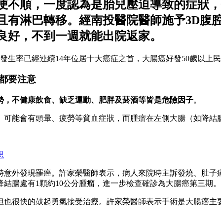
排便不順，一度認為是胎兒壓迫導致的症狀
且有淋巴轉移。經南投醫院醫師施予3D腹
良好，不到一週就能出院返家。
癌發生率已經連續14年位居十大癌症之首，大腸癌好發50歲以上
都要注意
勢，不健康飲食、缺乏運動、肥胖及菸酒等皆是危險因子
。
）可能會有頭暈、疲勞等貧血症狀，而腫瘤在左側大腸（如降結
思
時意外發現罹癌。許家榮醫師表示，病人來院時主訴發燒、肚子
結腸處有1顆約10公分腫瘤，進一步檢查確診為大腸癌第三期。
但也很快的鼓起勇氣接受治療。許家榮醫師表示手術是大腸癌主