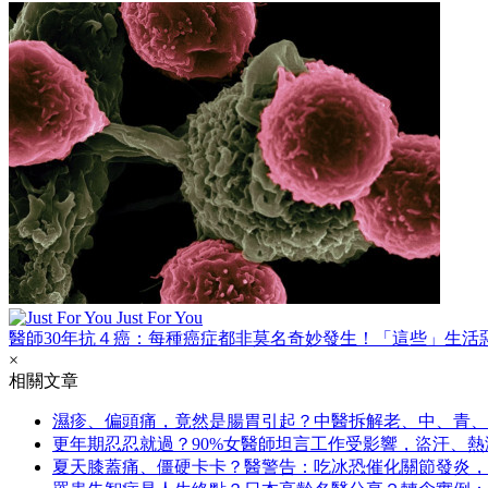
Just For You
醫師30年抗４癌：每種癌症都非莫名奇妙發生！「這些」生活
×
相關文章
濕疹、偏頭痛，竟然是腸胃引起？中醫拆解老、中、青、
更年期忍忍就過？90%女醫師坦言工作受影響，盜汗、
夏天膝蓋痛、僵硬卡卡？醫警告：吃冰恐催化關節發炎，