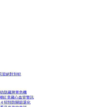
惡習絕對別犯
幼隐藏脾胃危機
熱潮紅竟藏心血管警訊
４招預防關節退化