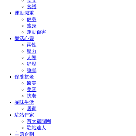
食安
食譜
運動減重
健身
瘦身
運動傷害
樂活心靈
兩性
壓力
人際
紓壓
睡眠
保養抗老
醫美
美容
抗老
品味生活
居家
駐站作家
百大顧問團
駐站達人
主題企劃