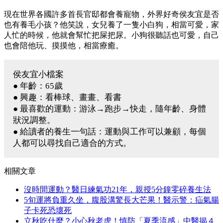
現在世界各國許多首長官邸都會養寵物，外界好奇侯友宜是否
也有養毛小孩？他笑說，女兒養了一隻小白狗，相當可愛，家
人忙的時候，他就會幫忙把屎把尿。小狗很聽話也可愛，自己
也會陪他玩、摸摸他，相當療癒。
侯友宜小檔案
● 年齡：65歲
● 興趣：看棒球、畫畫、看書
● 最喜歡的運動：游泳→跑步→快走，隨年齡、身體
狀況調整。
● 給讀者的養生一句話：運動與工作可以兼顧，每個
人都可以尋找自己適合的方式。
相關文章
沒時間運動？醫日練氣功21年，親授5分鐘零碎養生法
5旬運將負重久坐，腹股溝驚長大芒果！醫示警：疝氣腸
子卡死恐壞死
立秋吃什麼？小心秋老虎！慎防「夏季流感」中醫揭４