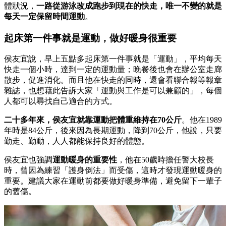
體狀況，
一路從游泳改成跑步到現在的快走，唯一不變的就是
每天一定保留時間運動
。
起床第一件事就是運動，做好暖身很重要
侯友宜說，早上五點多起床第一件事就是「運動」，平均每天
快走一個小時，達到一定的運動量；晚餐後也會在辦公室走廊
散步，促進消化。而且他在快走的同時，還會看聯合報等報章
雜誌，也想藉此告訴大家「運動與工作是可以兼顧的」，每個
人都可以尋找自己適合的方式。
二十多年來，侯友宜就靠運動把體重維持在70公斤
。他在1989
年時是84公斤，後來因為長期運動，降到70公斤，他說，只要
勤走、勤動，人人都能保持良好的體態。
侯友宜也強調
運動暖身的重要性
，他在50歲時擔任警大校長
時，曾因為練習「護身倒法」而受傷，這時才發現運動暖身的
重要。建議大家在運動前都要做好暖身準備，避免留下一輩子
的舊傷。