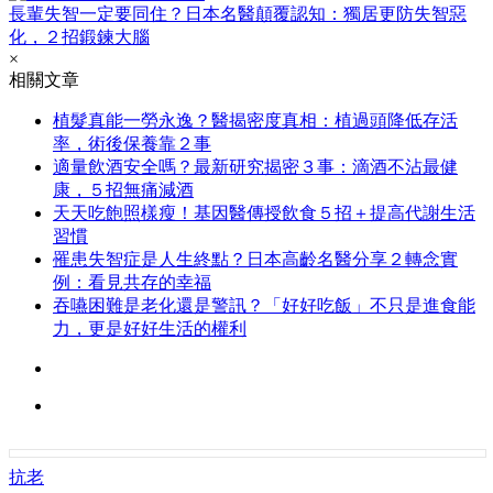
長輩失智一定要同住？日本名醫顛覆認知：獨居更防失智惡
化，２招鍛鍊大腦
×
相關文章
植髮真能一勞永逸？醫揭密度真相：植過頭降低存活
率，術後保養靠２事
適量飲酒安全嗎？最新研究揭密３事：滴酒不沾最健
康，５招無痛減酒
天天吃飽照樣瘦！基因醫傳授飲食５招＋提高代謝生活
習慣
罹患失智症是人生終點？日本高齡名醫分享２轉念實
例：看見共存的幸福
吞嚥困難是老化還是警訊？「好好吃飯」不只是進食能
力，更是好好生活的權利
抗老