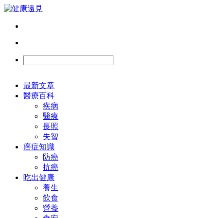
最新文章
醫療百科
疾病
醫療
長照
失智
癌症知識
防癌
抗癌
吃出健康
養生
飲食
營養