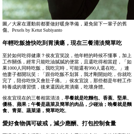
圖／大家在運動前都要做好暖身準備，避免留下一輩子的舊
傷。Pexels by Ketut Subiyanto
年輕吃飯搶快吃到胃潰瘍，現在三餐清淡簡單吃
至於如何吃得健康？侯友宜笑說，他年輕的時候不懂事，加上
工作關係，經常只能吃油膩膩的便當，且還吃得相當趕，「如
果1000人同時吃飯，我吃完時，可能還有990人還在吃。」連
他妻子都開玩笑：「跟你吃飯不划算，我才剛開始吃，你就吃
完了，陪你吃快又會肚子痛。」侯友宜說，那些都是年輕工作
時養成的壞習慣，後來還因此胃潰瘍，吃壞身體。
侯友宜現在的三餐相當清淡，
早餐就是吃麵包、香蕉、堅果、
優格、蘋果；午餐是蔬菜及簡單的肉品，少碰油；晚餐就是麵
食、青菜、蔬菜湯，簡單吃吃
。
愛好食物偶可破戒，減少應酬、打包控制食量