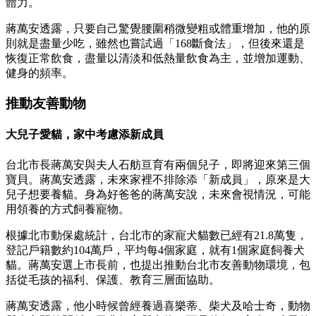
體力。
蔣萬安透露，只要自己驚覺腰圍稍微變粗或體重增加，他的原
則就是盡量少吃，雖然也嘗試過「168斷食法」，但後來還是
恢復正常飲食，盡量以清淡和低熱量飲食為主，並增加運動、
健身的頻率。
推動友善動物
大兒子愛貓，家中考慮添新成員
台北市長蔣萬安與夫人石舫亘育有兩個兒子，即將迎來第三個
寶貝。蔣萬安透露，未來家裡不排除添「新成員」，原來是大
兒子想要養貓。身為好爸爸的蔣萬安說，未來會視情況，可能
用領養的方式飼養寵物。
根據北市動保處統計，台北市的家寵犬貓數已經有21.8萬隻，
登記戶籍數約104萬戶，平均每4個家庭，就有1個家庭飼養犬
貓。蔣萬安選上市長前，也提出推動台北市友善動物環境，包
括從毛孩的福利、保護、教育三層面協助。
蔣萬安透露，他小時候曾經養過喜樂蒂、柴犬及哈士奇，動物