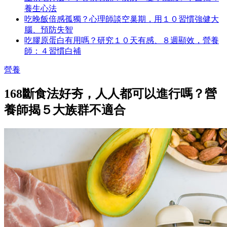
養生心法
吃晚飯倍感孤獨？心理師談空巢期，用１０習慣強健大
腦、預防失智
吃膠原蛋白有用嗎？研究１０天有感、８週顯效，營養
師：４習慣白補
營養
168斷食法好夯，人人都可以進行嗎？營
養師揭５大族群不適合