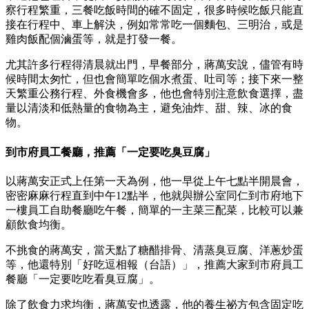
察行程繁重，三餐吃飯時間的確不固定，很多時候吃飯只能直
接在行程中、車上解決，例如常常吃一個麵包、三明治，或是
雞肉飯配個滷蛋等，就是打發一餐。
尤其許多行程得清晨就出門，早餐部分，蔣萬安說，儘管有時
候時間太匆忙，但也會簡單吃個水煮蛋、吐司等；接下來一整
天繁重公務行程、外食機會多，他也會特別注意飲食選擇，盡
量以清淡和低熱量的食物為主，避免油炸、甜、辣、冰的食
物。
到市府員工餐廳，推薦「一定要吃臭豆腐」
以蔣萬安正式上任第一天為例，他一早從上午七點半開晨會，
密密麻麻行程直到中午12點半，他就與辦公室同仁到市府地下
一樓員工自助餐廳吃午餐，簡單的一主菜三配菜，比較可以兼
顧飲食均衡。
不挑食的蔣萬安，當天點了糖醋排骨、清蒸臭豆腐、洋蔥炒蛋
等，他還特別「好吃逗相報（台語）」，推薦大家到市府員工
餐廳「一定要吃吃看臭豆腐」。
除了飲食力求均衡，蔣萬安也透露，他的養生祕方包含固定吃