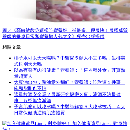
圖／《高敏敏教你這樣吃營養好、補最多、瘦最快！最權威營
養師的餐桌日常和營養懶人包大全》獨売出版提供
相關文章
椰子水可以天天喝嗎？中醫揭５類人不宜多喝，生椰美
式也別天天喝
以為有菜有肉很健康？營養師：「這４種外食」其實熱
量超驚人
大豆油出包，豬油意外翻紅？營養師：吃對這１件事，
飽和脂肪也不怕
適量飲酒安全嗎？最新研究揭密３事：滴酒不沾最健
康，５招無痛減酒
子宮肌瘤可以吃冰嗎？中醫師解答５大吃冰技巧，４大
日常保健助逆轉肌瘤體質
加入健康遠見Line，對身體
好！