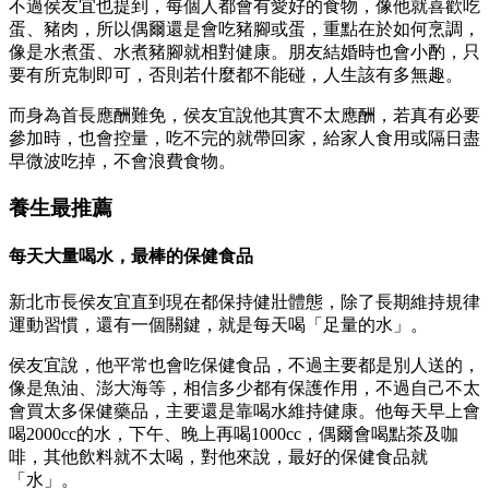
不過侯友宜也提到，每個人都會有愛好的食物，像他就喜歡吃
蛋、豬肉，所以偶爾還是會吃豬腳或蛋，重點在於如何烹調，
像是水煮蛋、水煮豬腳就相對健康。朋友結婚時也會小酌，只
要有所克制即可，否則若什麼都不能碰，人生該有多無趣。
而身為首長應酬難免，侯友宜說他其實不太應酬，若真有必要
參加時，也會控量，吃不完的就帶回家，給家人食用或隔日盡
早微波吃掉，不會浪費食物。
養生最推薦
每天大量喝水，最棒的保健食品
新北市長侯友宜直到現在都保持健壯體態，除了長期維持規律
運動習慣，還有一個關鍵，就是每天喝「足量的水」。
侯友宜說，他平常也會吃保健食品，不過主要都是別人送的，
像是魚油、澎大海等，相信多少都有保護作用，不過自己不太
會買太多保健藥品，主要還是靠喝水維持健康。他每天早上會
喝2000cc的水，下午、晚上再喝1000cc，偶爾會喝點茶及咖
啡，其他飲料就不太喝，對他來說，最好的保健食品就
「水」。