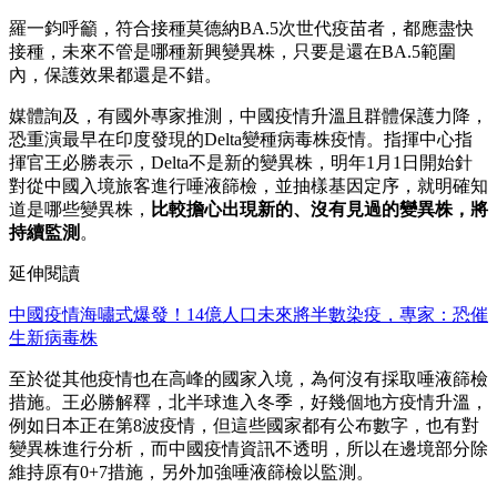
羅一鈞呼籲，符合接種莫德納BA.5次世代疫苗者，都應盡快
接種，未來不管是哪種新興變異株，只要是還在BA.5範圍
內，保護效果都還是不錯。
媒體詢及，有國外專家推測，中國疫情升溫且群體保護力降，
恐重演最早在印度發現的Delta變種病毒株疫情。指揮中心指
揮官王必勝表示，Delta不是新的變異株，明年1月1日開始針
對從中國入境旅客進行唾液篩檢，並抽樣基因定序，就明確知
道是哪些變異株，
比較擔心出現新的、沒有見過的變異株，將
持續監測
。
延伸閱讀
中國疫情海嘯式爆發！14億人口未來將半數染疫，專家：恐催
生新病毒株
至於從其他疫情也在高峰的國家入境，為何沒有採取唾液篩檢
措施。王必勝解釋，北半球進入冬季，好幾個地方疫情升溫，
例如日本正在第8波疫情，但這些國家都有公布數字，也有對
變異株進行分析，而中國疫情資訊不透明，所以在邊境部分除
維持原有0+7措施，另外加強唾液篩檢以監測。