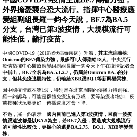
外界擔憂襲台恐大流行。指揮中心醫療應
變組副組長羅一鈞今天說，BF.7為BA.5
分支，台灣已第3波疫情，大規模流行可
能性低，籲打疫苗。
中國COVID-19（2019冠狀病毒疾病）升溫，
其主流病毒株
Omicron的BF.7傳染力強，最多可1人傳染給18人
。中央流行
疫情指揮中心醫療應變組副組長羅一鈞今天下午在疫情記者會
中指出，
BF.7全名為BA.5.1.2.7，仍屬於Omicron BA.5的分
支，但其免疫逃脫特性，仍輸給XBB跟BQ.1等新興變異株
。
因中國疫情處在第1波，特別是在北京周圍的傳播力特別強。
羅一鈞認為，可能是群體免疫沒有形成，要等染疫者增加、疫
苗接種狀況要更好，傳播速度才會下降。
不過，羅一鈞表示，
國內目前已進入第3波疫情，且前一波疫
情跟這波都是以BA.5為主，若BF.7入侵，要造成大規模流行
的可能性比較低，更擔心的還是BA.2.75、BQ.1、XBB等變異
株
。