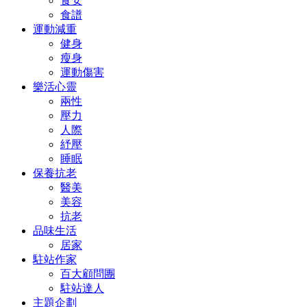
食安
食譜
運動減重
健身
瘦身
運動傷害
樂活心靈
兩性
壓力
人際
紓壓
睡眠
保養抗老
醫美
美容
抗老
品味生活
居家
駐站作家
百大顧問團
駐站達人
主題企劃