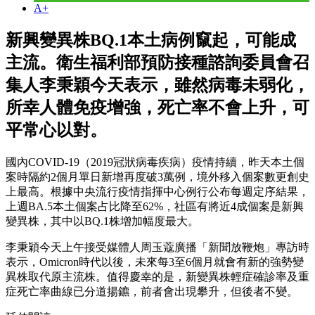
A+
新興變異株BQ.1本土病例竄起，可能成
主流。衛生福利部預防接種諮詢委員會召
集人李秉穎今天表示，雖然病毒未弱化，
所幸人體免疫增強，死亡率不會上升，可
平常心以對。
國內COVID-19（2019冠狀病毒疾病）疫情持續，昨天本土個
案時隔約2個月單日新增再度破3萬例，境外移入個案數更創史
上最高。根據中央流行疫情指揮中心例行公布每週定序結果，
上週BA.5本土個案占比降至62%，社區有將近4成個案是新興
變異株，其中以BQ.1株增加幅度最大。
李秉穎今天上午接受媒體人周玉蔻廣播「新聞放鞭炮」專訪時
表示，Omicron時代以後，未來每3至6個月就會有新的強勢變
異株取代原主流株。值得慶幸的是，新變異株輕症確診率及重
症死亡率曲線已分道揚鑣，前者會出現攀升，但後者不變。