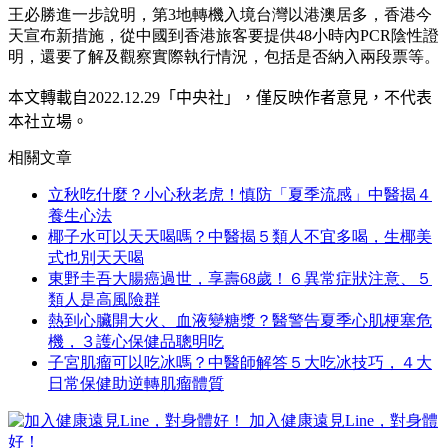
王必勝進一步說明，第3地轉機入境台灣以港澳居多，香港今
天宣布新措施，從中國到香港旅客要提供48小時內PCR陰性證
明，還要了解及觀察實際執行情況，包括是否納入兩段票等。
本文轉載自
2022.12.29
「中央社」
，僅反映作者意見，不代表
本社立場。
相關文章
立秋吃什麼？小心秋老虎！慎防「夏季流感」中醫揭４
養生心法
椰子水可以天天喝嗎？中醫揭５類人不宜多喝，生椰美
式也別天天喝
東野圭吾大腸癌過世，享壽68歲！６異常症狀注意、５
類人是高風險群
熱到心臟開大火、血液變糖漿？醫警告夏季心肌梗塞危
機，３護心保健品聰明吃
子宮肌瘤可以吃冰嗎？中醫師解答５大吃冰技巧，４大
日常保健助逆轉肌瘤體質
加入健康遠見Line，對身體
好！