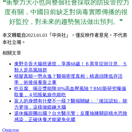
❝衝擊力大小也與整個社會採取的防疫管控力
度有關，中國目前缺乏對病毒實際傳播的很
好監控，對未來的趨勢無法做出預判。❞
本文轉載自
2023.01.03
「中央社」
，僅反映作者意見，不代表
本社立場。
相關文章
東野圭吾大腸癌過世，享壽68歲！６異常症狀注意、５
類人是高風險群
植髮真能一勞永逸？醫揭密度真相：植過頭降低存活
率，術後保養靠２事
吃豆腐、喝豆漿能降30%高血壓風險？BMJ新研究曝攝
取量，４招脹氣族也能吃
富人的身體有什麼不一樣？醫揭關鍵：「後設認知」能
力更強，這樣做鍛鍊大腦
退休瘋跟團出國？台大醫示警：反覆抽膝關節積水恐致
感染，正確休養才能避免化膿
Omicron