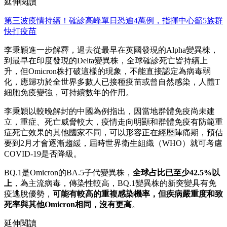
延伸閱讀
第三波疫情持續！確診高峰單日恐逾4萬例，指揮中心籲5族群
快打疫苗
李秉穎進一步解釋，過去從最早在英國發現的Alpha變異株，
到最早在印度發現的Delta變異株，全球確診死亡皆持續上
升，但Omicron株打破這樣的現象，不能直接認定為病毒弱
化，應歸功於全世界多數人已接種疫苗或曾自然感染，人體T
細胞免疫變強，可持續數年的作用。
李秉穎以較晚解封的中國為例指出，因當地群體免疫尚未建
立，重症、死亡威脅較大，疫情走向明顯和群體免疫有防範重
症死亡效果的其他國家不同，可以形容正在經歷陣痛期，預估
要到2月才會逐漸趨緩，屆時世界衛生組織（WHO）就可考慮
COVID-19是否降級。
BQ.1是Omicron的BA.5子代變異株，
全球占比已至少42.5%以
上
，為主流病毒，傳染性較高，BQ.1變異株的新突變具有免
疫逃脫優勢，
可能有較高的重複感染機率，但疾病嚴重度和致
死率與其他Omicron相同，沒有更高
。
延伸閱讀