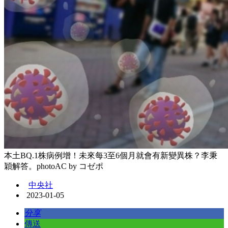
本土BQ.1株病例增！未來每3至6個月就會有新變異株？李秉
穎解答。photoAC by コゼポ
中央社
2023-01-05
分享
傳送