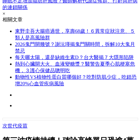
睡眠不足增加脂肪肝風險？醫師解析代謝症候群、打鼾與肝病
的連鎖關係
×
相關文章
東野圭吾大腸癌過世，享壽68歲！６異常症狀注意、５
類人是高風險群
2026鬼門開幾號？謝沅瑾揭鬼門關時間，拆解10大鬼月
禁忌
每天曬太陽，還是缺維生素D？台大醫揭７大隱形陷阱
熱到心臟開大火、血液變糖漿？醫警告夏季心肌梗塞危
機，３護心保健品聰明吃
動物性VS植物性蛋白質哪個好？吃對防肌少症，吃錯恐
增20%心血管疾病風險
次世代疫苗