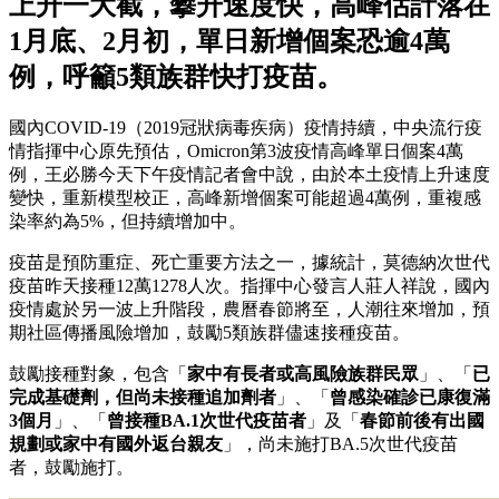
上升一大截，攀升速度快，高峰估計落在
1月底、2月初，單日新增個案恐逾4萬
例，呼籲5類族群快打疫苗。
國內COVID-19（2019冠狀病毒疾病）疫情持續，中央流行疫
情指揮中心原先預估，Omicron第3波疫情高峰單日個案4萬
例，王必勝今天下午疫情記者會中說，由於本土疫情上升速度
變快，重新模型校正，高峰新增個案可能超過4萬例，重複感
染率約為5%，但持續增加中。
疫苗是預防重症、死亡重要方法之一，據統計，莫德納次世代
疫苗昨天接種12萬1278人次。指揮中心發言人莊人祥說，國內
疫情處於另一波上升階段，農曆春節將至，人潮往來增加，預
期社區傳播風險增加，鼓勵5類族群儘速接種疫苗。
鼓勵接種對象，包含「
家中有長者或高風險族群民眾
」、「
已
完成基礎劑，但尚未接種追加劑者
」、「
曾感染確診已康復滿
3個月
」、「
曾接種BA.1次世代疫苗者
」及「
春節前後有出國
規劃或家中有國外返台親友
」，尚未施打BA.5次世代疫苗
者，鼓勵施打。