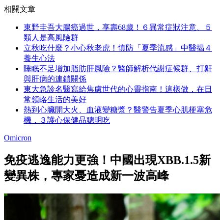
相關文章
東野圭吾大腸癌過世，享壽68歲！６異常症狀注意、５
類人是高風險群
立秋吃什麼？小心秋老虎！慎防「夏季流感」中醫揭４
養生心法
睡眠不足增加脂肪肝風險？醫師解析代謝症候群、打鼾
與肝病的連鎖關係
東大急診名醫寫給焦慮世代的心靈指南！這樣做，在日
常領略生活的美好
熱到心臟開大火、血液變糖漿？醫警告夏季心肌梗塞危
機，３護心保健品聰明吃
Omicron
免疫逃逸能力更強！中國出現XBB.1.5新
變異株，專家憂造成新一波高峰