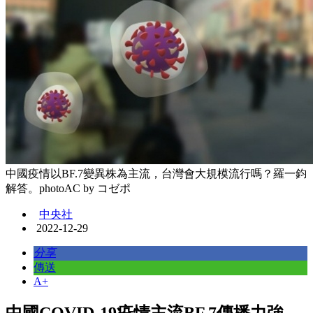
中國疫情以BF.7變異株為主流，台灣會大規模流行嗎？羅一鈞
解答。photoAC by コゼポ
中央社
2022-12-29
分享
傳送
A+
中國COVID-19疫情主流BF.7傳播力強，