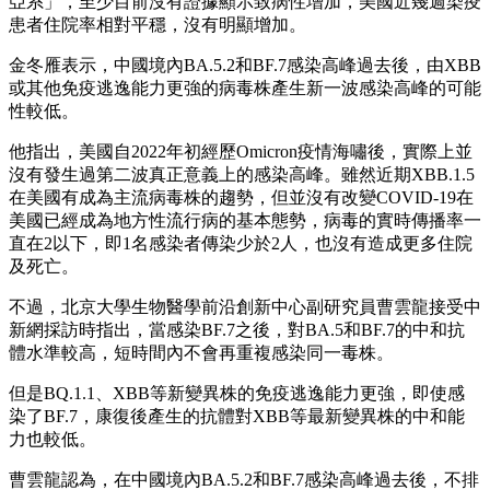
亞系」，至少目前沒有證據顯示致病性增加，美國近幾週染疫
患者住院率相對平穩，沒有明顯增加。
金冬雁表示，中國境內BA.5.2和BF.7感染高峰過去後，由XBB
或其他免疫逃逸能力更強的病毒株產生新一波感染高峰的可能
性較低。
他指出，美國自2022年初經歷Omicron疫情海嘯後，實際上並
沒有發生過第二波真正意義上的感染高峰。雖然近期XBB.1.5
在美國有成為主流病毒株的趨勢，但並沒有改變COVID-19在
美國已經成為地方性流行病的基本態勢，病毒的實時傳播率一
直在2以下，即1名感染者傳染少於2人，也沒有造成更多住院
及死亡。
不過，北京大學生物醫學前沿創新中心副研究員曹雲龍接受中
新網採訪時指出，當感染BF.7之後，對BA.5和BF.7的中和抗
體水準較高，短時間內不會再重複感染同一毒株。
但是BQ.1.1、XBB等新變異株的免疫逃逸能力更強，即使感
染了BF.7，康復後產生的抗體對XBB等最新變異株的中和能
力也較低。
曹雲龍認為，在中國境內BA.5.2和BF.7感染高峰過去後，不排