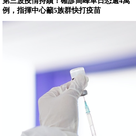
第三波疫情持續！確診高峰單日恐逾4萬
例，指揮中心籲5族群快打疫苗