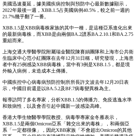
美國迅速蔓延，據美國疾病控制與預防中心最新數據顯示，
2022年最後一週，XBB.1.5占美國病例40.5%，較之前一週的
21.7%幾乎翻了一番。
XBB.1.5是XBB病毒株家族的其中一種，是這種亞系進化出來
的最新病毒株，而XBB是由兩個BA.2譜系BA.2.10.1和BA.2.75
重組而來。
上海交通大學醫學院附屬瑞金醫院陳賽娟團隊和上海市公共衛
生臨床中心范小紅團隊在去年12月31日稱，研究發現，上海患
者中有25例感染XBB病毒株，當中有3例是XBB.1.5，都是境
外輸入病例，未造成本土傳播。
中國疾控中心病毒病預防控制所所長許文波去年12月20日表
示，中國目前還是以BA.5.2及BF.7病毒變異株為主。
報導訪問了多名專家，分析XBB.1.5的傳播力、免疫逃逸水準
和致病性，以及會否引起中國新一波感染高峰。
香港大學生物醫學學院教授、病毒學專家金冬雁表示，
XBB.1.5是兩個Omicron亞系「雜交出來的毒株」，和兩個亞
系「一定都很像」，因此XBB家族「不會超出Omicron的其他