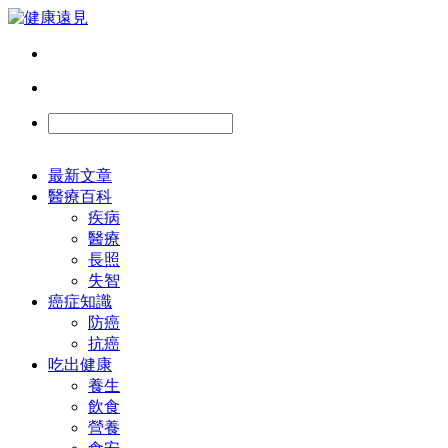
最新文章
醫療百科
疾病
醫療
長照
失智
癌症知識
防癌
抗癌
吃出健康
養生
飲食
營養