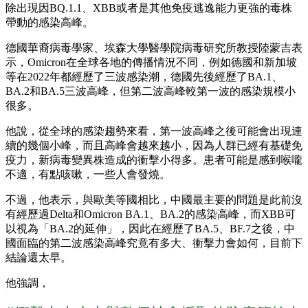
除出現因BQ.1.1、XBB或者是其他免疫逃逸能力更強的毒株
帶動的感染高峰。
德國華裔病毒學家、埃森大學醫學院病毒研究所教授陸蒙吉表
示，Omicron在全球各地的傳播情況不同，例如德國和新加坡
等在2022年都經歷了三波感染潮，德國先後經歷了BA.1、
BA.2和BA.5三波高峰，但第二波高峰較第一波的感染規模小
很多。
他說，從全球的感染趨勢來看，第一波高峰之後可能會出現連
續的幾個小峰，而且高峰會越來越小，因為人群已經有基礎免
疫力，新病毒變異株造成的衝擊小得多。患者可能是感到喉嚨
不適，有點咳嗽，一些人會發燒。
不過，他表示，與歐美等國相比，中國最主要的問題是此前沒
有經歷過Delta和Omicron BA.1、BA.2的感染高峰，而XBB可
以視為「BA.2的延伸」，因此在經歷了BA.5、BF.7之後，中
國面臨的第二波感染高峰究竟有多大、衝擊力會如何，目前下
結論還太早。
他強調，