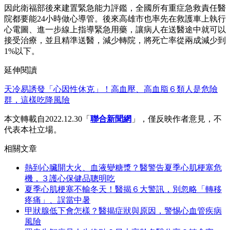
因此衛福部後來建置緊急能力評鑑，全國所有重症急救責任醫
院都要能24小時做心導管。後來高雄市也率先在救護車上執行
心電圖、進一步線上指導緊急用藥，讓病人在送醫途中就可以
接受治療，並且精準送醫，減少轉院，將死亡率從兩成減少到
1%以下。
延伸閱讀
天冷易誘發「心因性休克」！高血壓、高血脂６類人是危險
群，這樣吃降風險
本文轉載自2022.12.30「
聯合新聞網
」，僅反映作者意見，不
代表本社立場。
相關文章
熱到心臟開大火、血液變糖漿？醫警告夏季心肌梗塞危
機，３護心保健品聰明吃
夏季心肌梗塞不輸冬天！醫揭６大警訊，別忽略「轉移
疼痛」、誤當中暑
甲狀腺低下會怎樣？醫揭症狀與原因，警惕心血管疾病
風險