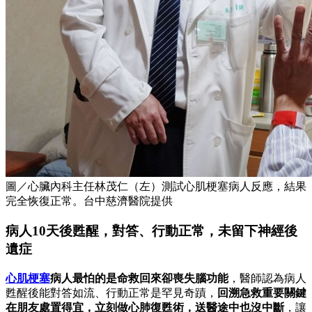
圖／心臟內科主任林茂仁（左）測試心肌梗塞病人反應，結果
完全恢復正常。台中慈濟醫院提供
病人10天後甦醒，對答、行動正常，未留下神經後
遺症
心肌梗塞
病人最怕的是命救回來卻喪失腦功能
，醫師認為病人
甦醒後能對答如流、行動正常是罕見奇蹟，
回溯急救重要關鍵
在朋友處置得宜，立刻做心肺復甦術
，送醫途中也沒中斷
，讓