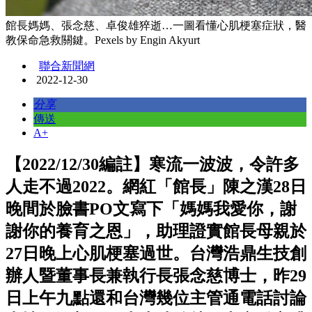
館長媽媽、張念慈、卓俊雄猝逝…一圖看懂心肌梗塞症狀，醫
教保命急救關鍵。Pexels by Engin Akyurt
聯合新聞網
2022-12-30
分享
傳送
A+
【2022/12/30編註】寒流一波波，令許多
人走不過2022。網紅「館長」陳之漢28日
晚間於臉書PO文寫下「媽媽我愛你，謝
謝你的養育之恩」，助理證實館長母親於
27日晚上心肌梗塞過世。台灣浩鼎生技創
辦人暨董事長兼執行長張念慈博士，昨29
日上午九點還和台灣幾位主管通電話討論