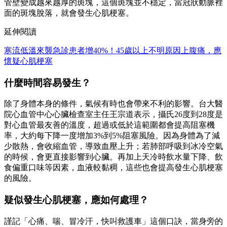
管壁變成越來越厚的斑塊，這個斑塊並不穩定，當冠狀動脈裡
面的斑塊脫落，就會發生心肌梗塞。
延伸閱讀
寒流低溫來襲急診患者增40%！45歲以上不明原因上腹痛，應
懷疑心肌梗塞
什麼時間容易發生？
除了身體本身的條件，氣候有時也會帶來不利的影響。台大醫
院心血管中心心臟檢查室主任王宗道表示，攝氏26度到28度是
對心血管最友善的溫度，超過或低於這範圍都會提高阻塞機
率，大約每下降一度增加3%到5%阻塞風險。因為身體為了減
少散熱，會收縮血管，導致血壓上升；若肺部呼吸到冰冷空氣
的時候，會更直接影響到心臟。再加上天冷時飲水量下降、飲
食偏重口味等因素，血液較黏稠，這些也會提高發生心肌梗塞
的風險。
疑似發生心肌梗塞，應如何處理？
謹記「心痛、喘、冒冷汗，快叫救護車」這個口訣，當身旁的