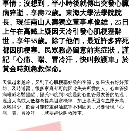
事情；沒想到，半小時後就傳出突發心臟
病猝逝，享壽72歲。東海大學法學院院
長、現任南山人壽獨立董事卓俊雄，25日
上午在高鐵上疑因天冷引發心肌梗塞辭
世，享年55歲。除了他們，最近許多猝死
都因肌梗塞。民眾務必留意前兆症狀，謹
記「心痛、喘、冒冷汗，快叫救護車」於
黃金時刻急救保命。
天氣越來越冷，又到了心肌梗塞好發的季節，如果沒有好好預
防、及時送醫，很多家庭都可能因此失去所愛的人。心血管疾
病權威名醫提醒，攝氏26度到28度是對心血管最友善的氣溫，
溫度太高或太低都會提高阻塞機率，加上冬天還有血壓升高、
水喝得少、飲食可能較重鹹油膩等不利因素，只要發現「心
痛、喘、冒冷汗」，就要趕快叫救護車。