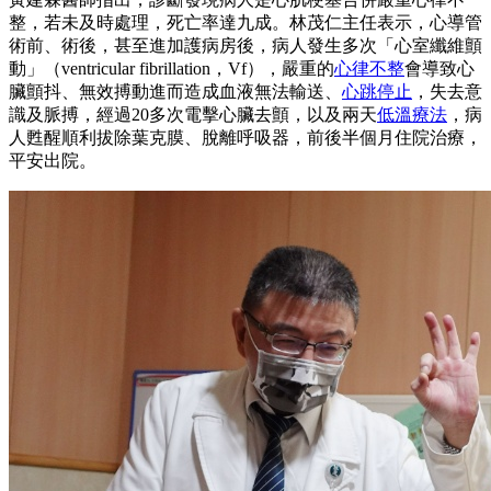
整，若未及時處理，死亡率達九成。林茂仁主任表示，心導管
術前、術後，甚至進加護病房後，病人發生多次「心室纖維顫
動」（ventricular fibrillation，Vf），嚴重的
心律不整
會導致心
臟顫抖、無效搏動進而造成血液無法輸送、
心跳停止
，失去意
識及脈搏，經過20多次電擊心臟去顫，以及兩天
低溫療法
，病
人甦醒順利拔除葉克膜、脫離呼吸器，前後半個月住院治療，
平安出院。