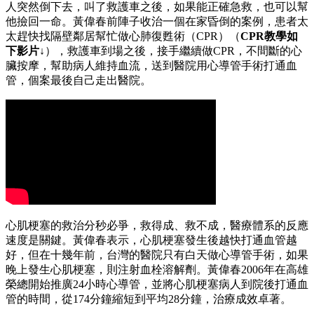
人突然倒下去，叫了救護車之後，如果能正確急救，也可以幫
他撿回一命。黃偉春前陣子收治一個在家昏倒的案例，患者太
太趕快找隔壁鄰居幫忙做心肺復甦術（CPR）（
CPR教學如
下影片↓
），救護車到場之後，接手繼續做CPR，不間斷的心
臟按摩，幫助病人維持血流，送到醫院用心導管手術打通血
管，個案最後自己走出醫院。
心肌梗塞的救治分秒必爭，救得成、救不成，醫療體系的反應
速度是關鍵。黃偉春表示，心肌梗塞發生後越快打通血管越
好，但在十幾年前，台灣的醫院只有白天做心導管手術，如果
晚上發生心肌梗塞，則注射血栓溶解劑。黃偉春2006年在高雄
榮總開始推廣24小時心導管，並將心肌梗塞病人到院後打通血
管的時間，從174分鐘縮短到平均28分鐘，治療成效卓著。