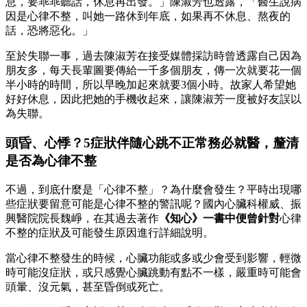
息，要乖乖聽話，休息再出發。」陳淑芳也透露，「醫生說病
因是心律不整，叫她一路休到年底，如果再不休息、熬夜的
話，恐將惡化。」
至於失聯一事，過去陳淑芳在接受媒體採訪時曾透露自己因為
朋友多，每天長輩圖要傳給一千多個朋友，傳一次就要花一個
半小時的時間，所以早晚加起來就要3個小時。故家人希望她
好好休息，因此把她的手機收起來，讓陳淑芳一度被好友誤以
為失聯。
頭昏、心悸？5症狀伴隨心跳不正常務必就醫，釐清
是否為心律不整
不過，到底什麼是「心律不整」？為什麼會發生？平時出現哪
些症狀要留意可能是心律不整的警訊呢？國內心臟科權威、振
興醫院院長魏崢，在其過去著作
《知心》一書中便曾針對
心律
不整的症狀及可能發生原因進行詳細說明。
當心律不整發生的時候，心臟功能或多或少會受到影響，輕微
時可能沒症狀，或只感覺心臟跳動有點不一樣，嚴重時可能會
頭暈、沒元氣，甚至昏倒或死亡。