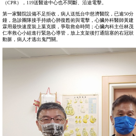
（CPR），119送醫途中心也不間斷、沿途電擊。
第一家醫院設備不足拒收，病人送抵台中慈濟醫院，已逾50分
鐘，急診團隊接手持續心肺復甦術與電擊，心臟外科醫師黃建
霖用最快速度裝上葉克膜，爭取救命時間；心臟內科主任林茂
仁率救心小組進行緊急心導管，放上支架後打通阻塞的右冠狀
動脈，病人才逃出鬼門關。