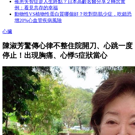
罹患失智症是人生終點？日本高齡名醫分享２轉念實
例：看見共存的幸福
動物性VS植物性蛋白質哪個好？吃對防肌少症，吃錯恐
增20%心血管疾病風險
心臟
陳淑芳驚傳心律不整住院開刀、心跳一度
停止！出現胸痛、心悸5症狀當心