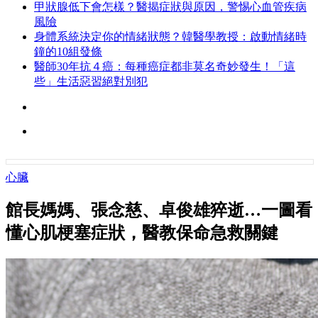
甲狀腺低下會怎樣？醫揭症狀與原因，警惕心血管疾病
風險
身體系統決定你的情緒狀態？韓醫學教授：啟動情緒時
鐘的10組發條
醫師30年抗４癌：每種癌症都非莫名奇妙發生！「這
些」生活惡習絕對別犯
心臟
館長媽媽、張念慈、卓俊雄猝逝…一圖看
懂心肌梗塞症狀，醫教保命急救關鍵