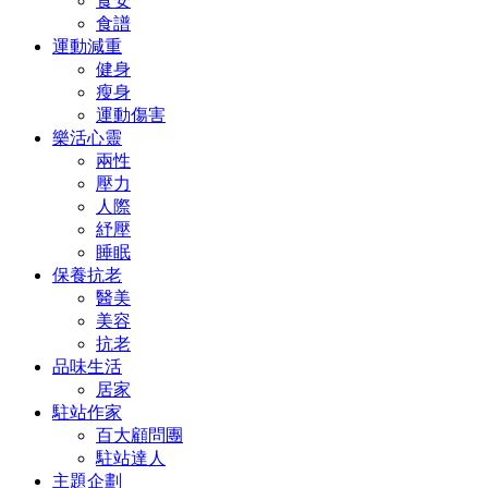
食安
食譜
運動減重
健身
瘦身
運動傷害
樂活心靈
兩性
壓力
人際
紓壓
睡眠
保養抗老
醫美
美容
抗老
品味生活
居家
駐站作家
百大顧問團
駐站達人
主題企劃