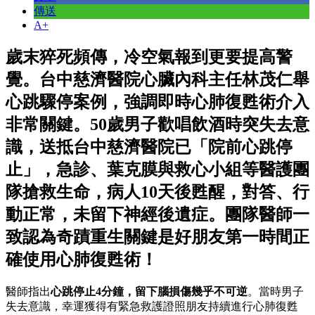
傳送
A+
歲末猝死頻傳，冷空氣報到更要提高警
覺。台中慈濟醫院心臟內科主任林茂仁舉
心跳驟停案例，強調即時心肺復甦術介入
非常關鍵。50歲男子歡唱飲酒時突失去意
識，送抵台中慈濟醫院已「院前心跳停
止」，急診、葉克膜與救心小組等醫護團
隊搶救生命，病人10天後甦醒，對答、行
動正常，未留下神經後遺症。團隊醫師一
致認為奇蹟重生關鍵是好朋友第一時間正
確使用心肺復甦術！
醫師指出
心跳停止4分鐘，留下腦損傷幾乎不可逆
。當時男子
失去意識，幸運獲得有緊急救護證照朋友持續進行心肺復甦