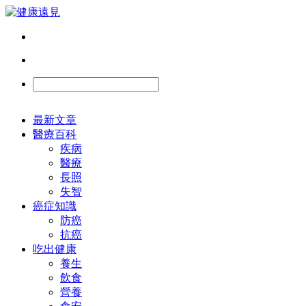
最新文章
醫療百科
疾病
醫療
長照
失智
癌症知識
防癌
抗癌
吃出健康
養生
飲食
營養