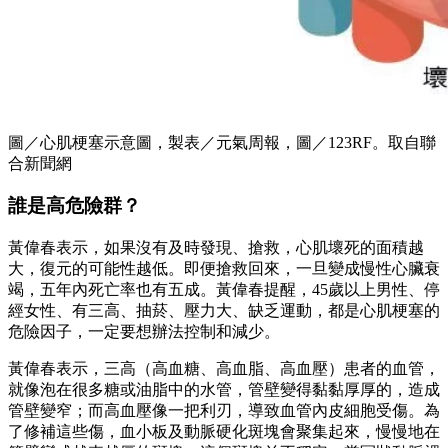
圖／心肌梗塞示意圖，製表／元氣周報，圖／123RF。取自聯
合新聞網
誰是高危險群？
黃偉春表示，如果沒有及時發現、搶救，心肌壞死的面積越
大，復元的可能性越低。即便搶救回來，一旦變成慢性心臟衰
竭，五年內死亡率也有五成。黃偉春提醒，45歲以上男性、停
經女性、有三高、抽菸、壓力大、缺乏運動，都是心肌梗塞的
危險因子，一定要想辦法控制和減少。
黃偉春表示，三高（高血糖、高血脂、高血壓）患者的血管，
就像泡在很多糖或油脂中的水管，管壁變得黏黏厚厚的，造成
管壁變窄；而高血壓像一把利刃，導致血管內皮細胞受傷。為
了修補這些傷，血小板及動脈硬化斑塊會聚集起來，慢慢地在