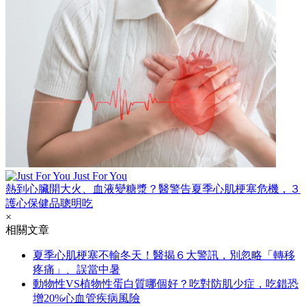
Just For You
熱到心臟開大火、血液變糖漿？醫警告夏季心肌梗塞危機，３
護心保健品聰明吃
×
相關文章
夏季心肌梗塞不輸冬天！醫揭６大警訊，別忽略「轉移
疼痛」、誤當中暑
動物性VS植物性蛋白質哪個好？吃對防肌少症，吃錯恐
增20%心血管疾病風險