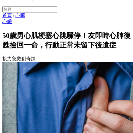
首頁
/
心臟
心臟
50歲男心肌梗塞心跳驟停！友即時心肺復
甦撿回一命，行動正常未留下後遺症
接力急救創奇蹟