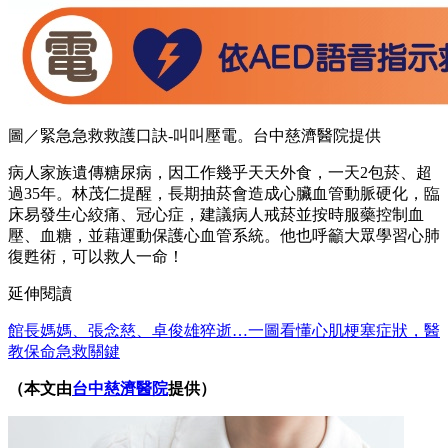
圖／緊急急救救護口訣-叫叫壓電。台中慈濟醫院提供
病人家族遺傳糖尿病，因工作幾乎天天外食，一天2包菸、超
過35年。林茂仁提醒，長期抽菸會造成心臟血管動脈硬化，臨
床易發生心絞痛、冠心症，建議病人戒菸並按時服藥控制血
壓、血糖，並藉運動保護心血管系統。他也呼籲大眾學習心肺
復甦術，可以救人一命！
延伸閱讀
館長媽媽、張念慈、卓俊雄猝逝…一圖看懂心肌梗塞症狀，醫
教保命急救關鍵
（本文由
台中慈濟醫院
提供）