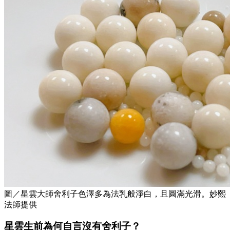
圖／星雲大師舍利子色澤多為法乳般淨白，且圓滿光滑。妙熙
法師提供
星雲生前為何自言沒有舍利子？