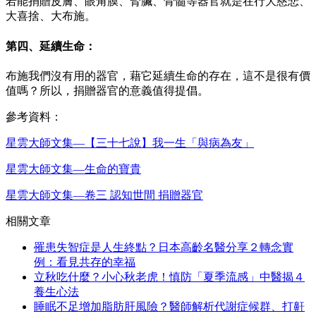
若能捐贈皮膚、眼角膜、腎臟、骨髓等器官就是在行大慈悲、
大喜捨、大布施。
第四、延續生命：
布施我們沒有用的器官，藉它延續生命的存在，這不是很有價
值嗎？所以，捐贈器官的意義值得提倡。
參考資料：
星雲大師文集—【三十七說】我一生「與病為友」
星雲大師文集—生命的寶貴
星雲大師文集—卷三 認知世間 捐贈器官
相關文章
罹患失智症是人生終點？日本高齡名醫分享２轉念實
例：看見共存的幸福
立秋吃什麼？小心秋老虎！慎防「夏季流感」中醫揭４
養生心法
睡眠不足增加脂肪肝風險？醫師解析代謝症候群、打鼾