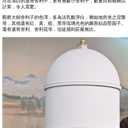
坎在潔白的遺骨舍利中，更有無數小舍利子，數量目前都難以
計算，令人震驚。
觀察大師舍利子的色澤，多為法乳般淨白，猶如他所坐之涅槃
塔，其他還有紅、黃、藍、黑等琉璃光色的圓形結晶堅固子。
還有遺骨舍利、舍利花等，信徒感到莊嚴無比。