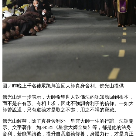
圖／昨晚上千名徒眾跪拜迎回大師真身舍利。佛光山提供
佛光山進一步表示，大師希望世人對佛法的認知應回到根本，
而不是在有形、有相上求，因此不強調舍利子的信仰。一如大
師曾說過，只有道德才是取之不盡，用之不竭的寶藏。
佛光山解釋，除了真身舍利外，星雲大師一生的行誼、法語開
示、文字著作，如395本《星雲大師全集》等，都是他的法身
舍利，若能閱讀後，提升自我道德修養，身體力行，才是真正