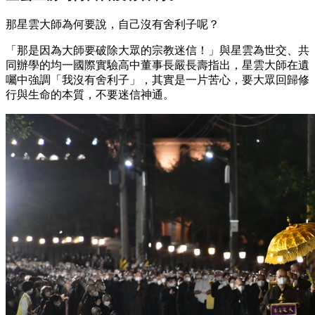
那星雲大師為何要說，自己沒有舍利子呢？
「那是因為大師要破除大眾的宗教迷信！」與星雲為世交、共
同辦學的均一國際實驗高中董事長嚴長壽指出，星雲大師在遺
囑中強調「我沒有舍利子」，其實是一片苦心，要大眾回歸修
行與生命的本質，不要迷信神通。