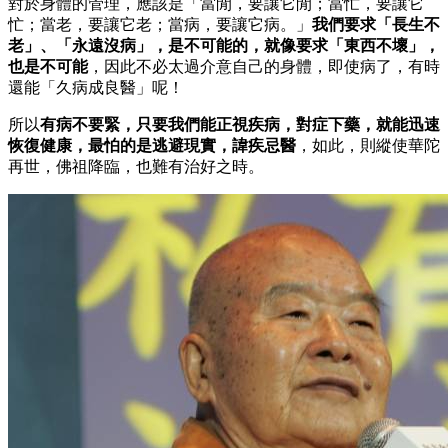
對於身體的管理，應該是「當閒，要讓它閒；當忙，要讓它
忙；當老，要讓它老；當病，要讓它病。」
我們要求「長生不
老」、「永遠沒病」，是不可能的，就像要求「東西不壞」
，
也是不可能
，因此不必太過介意自己的身體，即使病了，有時
還能「久病成良醫」呢！
所以
有病不要緊，只要我們能正視疾病，對症下藥，就能迅速
恢復健康，最怕的是逃避現實，諱疾忌醫
，如此，則縱使華陀
再世，佛祖降臨，也難有治好之時。