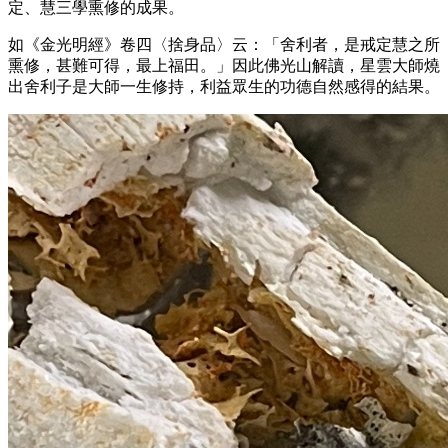
定、慧三學熏修的成果。
如《金光明經》卷四〈捨身品〉云：「舍利者，是戒定慧之所
熏修，甚難可得，最上福田。」因此佛光山解讀，星雲大師燒
出舍利子是大師一生修持，利益眾生的功德自然感得的結果。