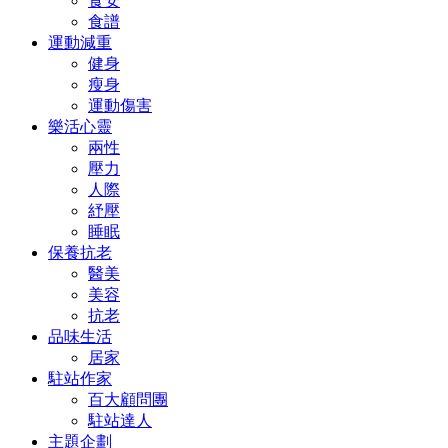
食安
食譜
運動減重
健身
瘦身
運動傷害
樂活心靈
兩性
壓力
人際
紓壓
睡眠
保養抗老
醫美
美容
抗老
品味生活
居家
駐站作家
百大顧問團
駐站達人
主題企劃