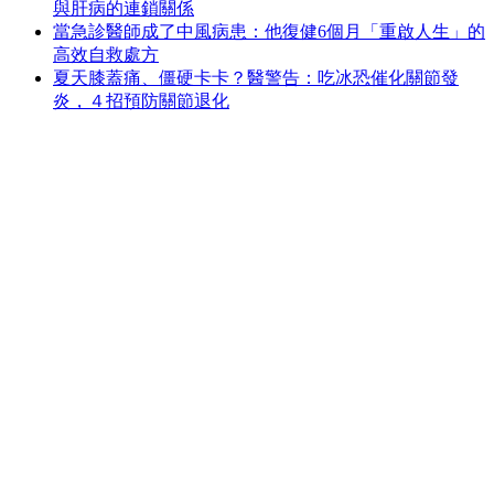
與肝病的連鎖關係
當急診醫師成了中風病患：他復健6個月「重啟人生」的
高效自救處方
夏天膝蓋痛、僵硬卡卡？醫警告：吃冰恐催化關節發
炎，４招預防關節退化