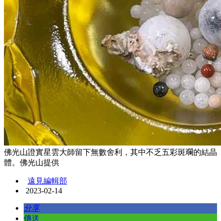
佛光山證實星雲大師留下無數舍利，其中不乏五彩斑斕的結晶
體。佛光山提供
遠見編輯部
2023-02-14
分享
傳送