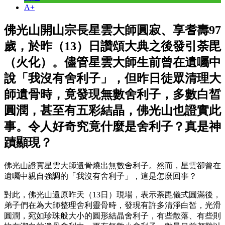
A+
佛光山開山宗長星雲大師圓寂、享耆壽97
歲，於昨（13）日讚頌大典之後發引荼毘
（火化）。儘管星雲大師生前曾在遺囑中
說「我沒有舍利子」，但昨日徒眾清理大
師遺骨時，竟發現無數舍利子，多數白皙
圓潤，甚至有五彩結晶，佛光山也證實此
事。令人好奇究竟什麼是舍利子？真是神
蹟顯現？
佛光山證實星雲大師遺骨燒出無數舍利子。然而，星雲卻曾在
遺囑中親自強調的「我沒有舍利子」，這是怎麼回事？
對此，佛光山還原昨天（13日）現場，表示荼毘儀式圓滿後，
弟子們在為大師整理舍利靈骨時，發現有許多清淨白皙，光滑
圓潤，宛如珍珠般大小的圓形結晶舍利子，有些散落、有些則