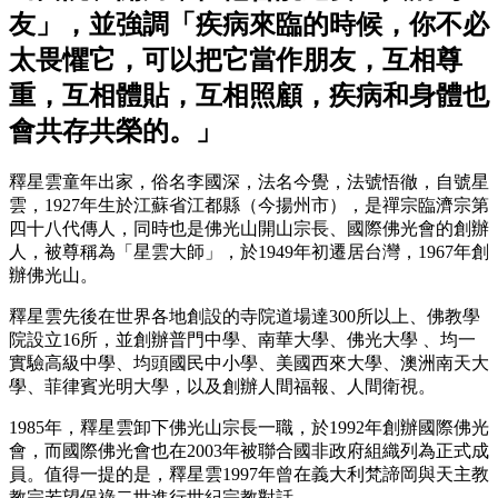
友」，並強調「疾病來臨的時候，你不必
太畏懼它，可以把它當作朋友，互相尊
重，互相體貼，互相照顧，疾病和身體也
會共存共榮的。」
釋星雲童年出家，俗名李國深，法名今覺，法號悟徹，自號星
雲，1927年生於江蘇省江都縣（今揚州市），是禪宗臨濟宗第
四十八代傳人，同時也是佛光山開山宗長、國際佛光會的創辦
人，被尊稱為「星雲大師」，於1949年初遷居台灣，1967年創
辦佛光山。
釋星雲先後在世界各地創設的寺院道場達300所以上、佛教學
院設立16所，並創辦普門中學、南華大學、佛光大學 、均一
實驗高級中學、均頭國民中小學、美國西來大學、澳洲南天大
學、菲律賓光明大學，以及創辦人間福報、人間衛視。
1985年，釋星雲卸下佛光山宗長一職，於1992年創辦國際佛光
會，而國際佛光會也在2003年被聯合國非政府組織列為正式成
員。值得一提的是，釋星雲1997年曾在義大利梵諦岡與天主教
教宗若望保祿二世進行世紀宗教對話。