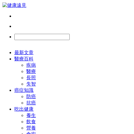
最新文章
醫療百科
疾病
醫療
長照
失智
癌症知識
防癌
抗癌
吃出健康
養生
飲食
營養