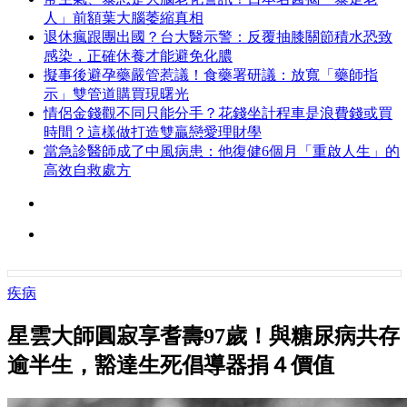
人」前額葉大腦萎縮真相
退休瘋跟團出國？台大醫示警：反覆抽膝關節積水恐致
感染，正確休養才能避免化膿
擬事後避孕藥嚴管惹議！食藥署研議：放寬「藥師指
示」雙管道購買現曙光
情侶金錢觀不同只能分手？花錢坐計程車是浪費錢或買
時間？這樣做打造雙贏戀愛理財學
當急診醫師成了中風病患：他復健6個月「重啟人生」的
高效自救處方
疾病
星雲大師圓寂享耆壽97歲！與糖尿病共存
逾半生，豁達生死倡導器捐４價值