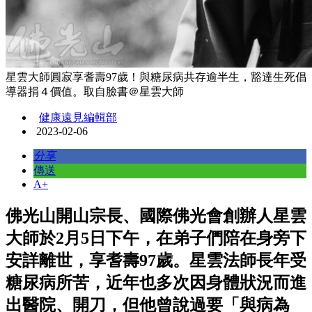
星雲大師圓寂享耆壽97歲！與糖尿病共存逾半生，豁達生死倡
導器捐４價值。取自臉書＠星雲大師
健康遠見編輯部
2023-02-06
分享
傳送
A+
佛光山開山宗長、國際佛光會創辦人星雲
大師於2月5日下午，在弟子們陪在身旁下
安詳離世，享耆壽97歲。星雲法師長年受
糖尿病所苦，近年也多次因身體狀況而進
出醫院、開刀，但他曾說過要「與病為