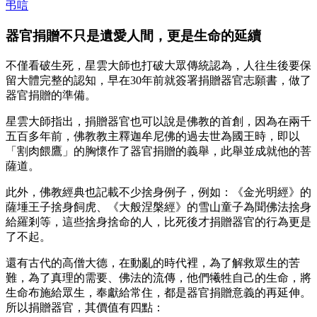
弔唁
器官捐贈不只是遺愛人間，更是生命的延續
不僅看破生死，星雲大師也打破大眾傳統認為，人往生後要保
留大體完整的認知，早在30年前就簽署捐贈器官志願書，做了
器官捐贈的準備。
星雲大師指出，捐贈器官也可以說是佛教的首創，因為在兩千
五百多年前，佛教教主釋迦牟尼佛的過去世為國王時，即以
「割肉餵鷹」的胸懷作了器官捐贈的義舉，此舉並成就他的菩
薩道。
此外，佛教經典也記載不少捨身例子，例如：《金光明經》的
薩埵王子捨身飼虎、《大般涅槃經》的雪山童子為聞佛法捨身
給羅剎等，這些捨身捨命的人，比死後才捐贈器官的行為更是
了不起。
還有古代的高僧大德，在動亂的時代裡，為了解救眾生的苦
難，為了真理的需要、佛法的流傳，他們犧牲自己的生命，將
生命布施給眾生，奉獻給常住，都是器官捐贈意義的再延伸。
所以捐贈器官，其價值有四點：