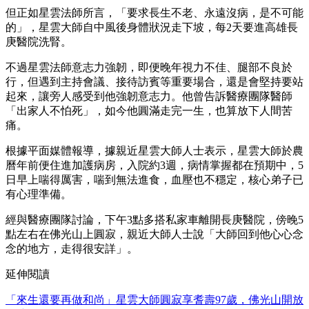
但正如星雲法師所言，「要求長生不老、永遠沒病，是不可能
的」，星雲大師自中風後身體狀況走下坡，每2天要進高雄長
庚醫院洗腎。
不過星雲法師意志力強韌，即便晚年視力不佳、腿部不良於
行，但遇到主持會議、接待訪賓等重要場合，還是會堅持要站
起來，讓旁人感受到他強韌意志力。他曾告訴醫療團隊醫師
「出家人不怕死」，如今他圓滿走完一生，也算放下人間苦
痛。
根據平面媒體報導，據親近星雲大師人士表示，星雲大師於農
曆年前便住進加護病房，入院約3週，病情掌握都在預期中，5
日早上喘得厲害，喘到無法進食，血壓也不穩定，核心弟子已
有心理準備。
經與醫療團隊討論，下午3點多搭私家車離開長庚醫院，傍晚5
點左右在佛光山上圓寂，親近大師人士說「大師回到他心心念
念的地方，走得很安詳」。
延伸閱讀
「來生還要再做和尚」星雲大師圓寂享耆壽97歲，佛光山開放