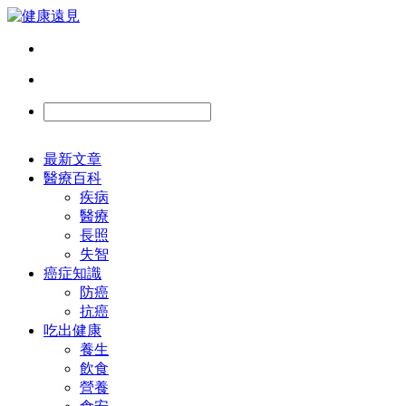
最新文章
醫療百科
疾病
醫療
長照
失智
癌症知識
防癌
抗癌
吃出健康
養生
飲食
營養