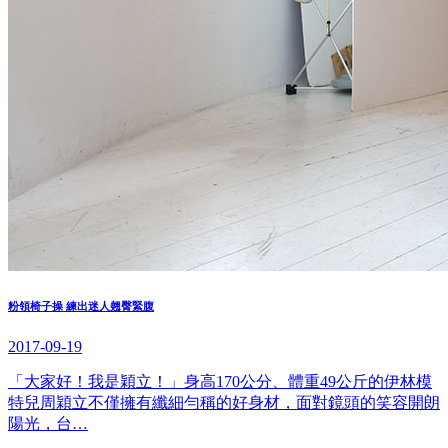
粉領椅子操 練出迷人翹臀緊腹
2017-09-19
「大家好！我是穎立！」身高170公分、體重49公斤的伊林模
特兒周穎立不僅擁有纖細勻稱的好身材，面對鏡頭的笑容開朗
陽光，台…