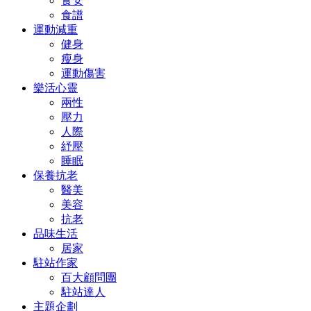
食安
食譜
運動減重
健身
瘦身
運動傷害
樂活心靈
兩性
壓力
人際
紓壓
睡眠
保養抗老
醫美
美容
抗老
品味生活
居家
駐站作家
百大顧問團
駐站達人
主題企劃