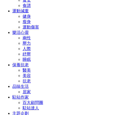
食安
食譜
運動減重
健身
瘦身
運動傷害
樂活心靈
兩性
壓力
人際
紓壓
睡眠
保養抗老
醫美
美容
抗老
品味生活
居家
駐站作家
百大顧問團
駐站達人
主題企劃