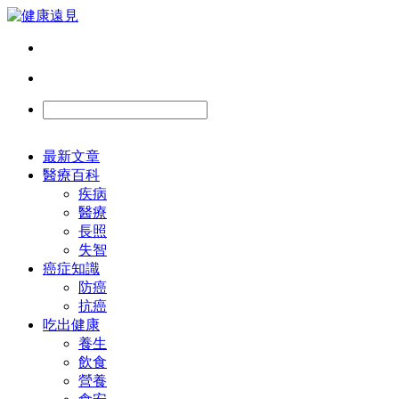
最新文章
醫療百科
疾病
醫療
長照
失智
癌症知識
防癌
抗癌
吃出健康
養生
飲食
營養