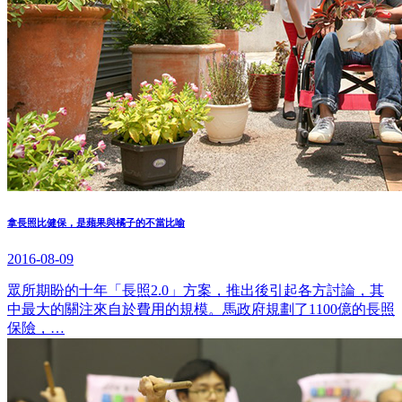
拿長照比健保，是蘋果與橘子的不當比喻
2016-08-09
眾所期盼的十年「長照2.0」方案，推出後引起各方討論，其
中最大的關注來自於費用的規模。馬政府規劃了1100億的長照
保險，…