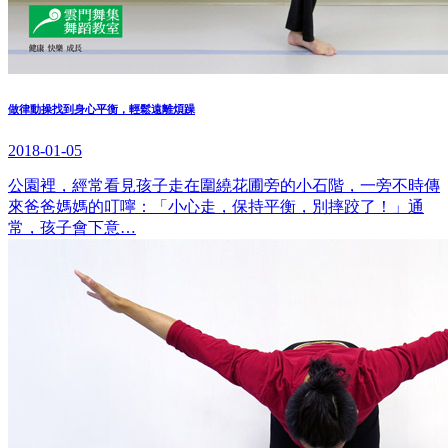
做律動操找到身心平衡，輕鬆遠離煩躁
2018-01-05
公園裡，經常看見孩子走在圍繞花圃旁的小石階，一旁不時傳
來爸爸媽媽的叮嚀：「小心走，保持平衡，別摔跤了！」通
常，孩子會下意…