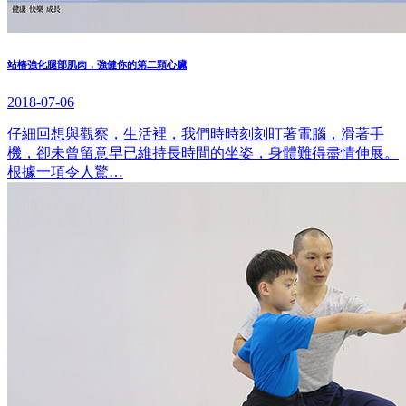
站樁強化腿部肌肉，強健你的第二顆心臟
2018-07-06
仔細回想與觀察，生活裡，我們時時刻刻盯著電腦，滑著手
機，卻未曾留意早已維持長時間的坐姿，身體難得盡情伸展。
根據一項令人驚…