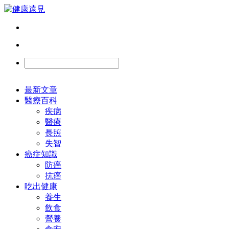
最新文章
醫療百科
疾病
醫療
長照
失智
癌症知識
防癌
抗癌
吃出健康
養生
飲食
營養