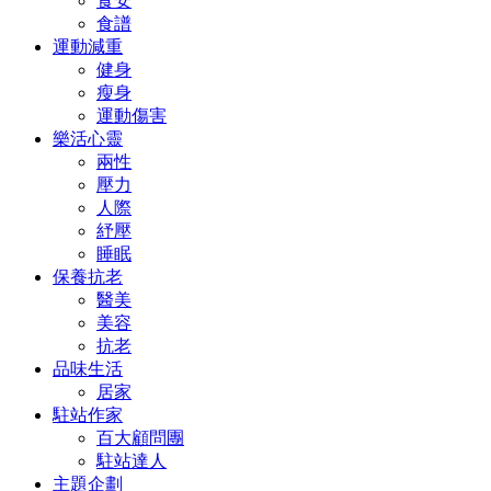
食安
食譜
運動減重
健身
瘦身
運動傷害
樂活心靈
兩性
壓力
人際
紓壓
睡眠
保養抗老
醫美
美容
抗老
品味生活
居家
駐站作家
百大顧問團
駐站達人
主題企劃