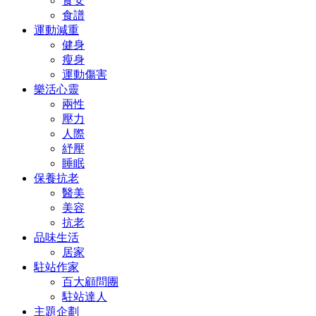
食安
食譜
運動減重
健身
瘦身
運動傷害
樂活心靈
兩性
壓力
人際
紓壓
睡眠
保養抗老
醫美
美容
抗老
品味生活
居家
駐站作家
百大顧問團
駐站達人
主題企劃