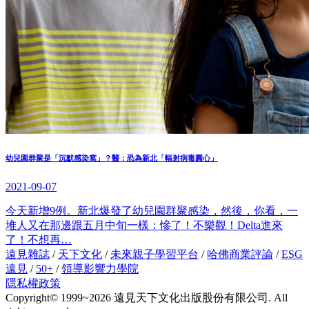
幼兒園群聚是「沉默感染窩」？醫：恐為新北「輻射病毒圓心」
2021-09-07
今天新增9例。新北爆發了幼兒園群聚感染，然後，你看，一
堆人又在那邊跟五月中旬一樣：慘了！不樂觀！Delta進來
了！不想再…
遠見雜誌
/
天下文化
/
未來親子學習平台
/
哈佛商業評論
/
ESG
遠見
/
50+
/
領導影響力學院
隱私權政策
Copyright© 1999~2026 遠見天下文化出版股份有限公司. All