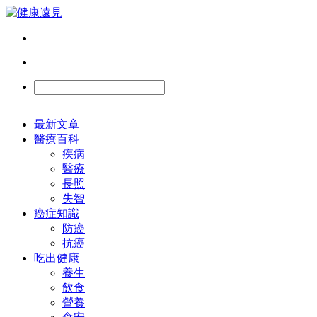
最新文章
醫療百科
疾病
醫療
長照
失智
癌症知識
防癌
抗癌
吃出健康
養生
飲食
營養