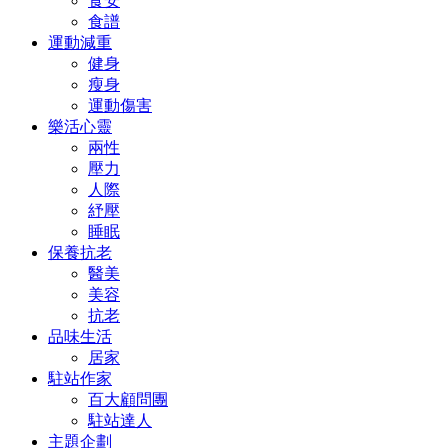
食安
食譜
運動減重
健身
瘦身
運動傷害
樂活心靈
兩性
壓力
人際
紓壓
睡眠
保養抗老
醫美
美容
抗老
品味生活
居家
駐站作家
百大顧問團
駐站達人
主題企劃