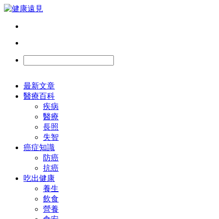
最新文章
醫療百科
疾病
醫療
長照
失智
癌症知識
防癌
抗癌
吃出健康
養生
飲食
營養