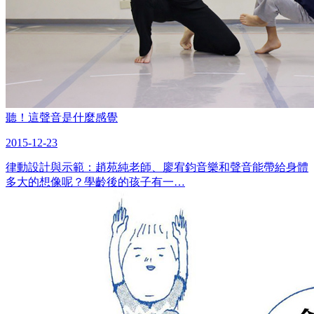
聽！這聲音是什麼感覺
2015-12-23
律動設計與示範：趙苑純老師、廖宥鈞音樂和聲音能帶給身體
多大的想像呢？學齡後的孩子有一…