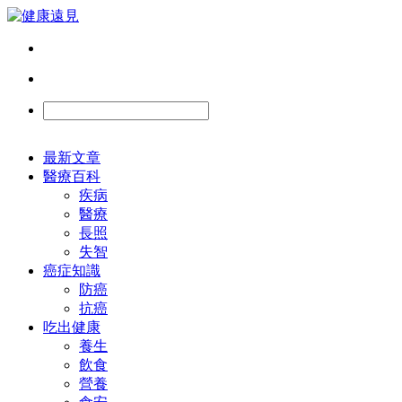
最新文章
醫療百科
疾病
醫療
長照
失智
癌症知識
防癌
抗癌
吃出健康
養生
飲食
營養