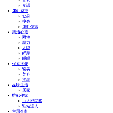
食安
食譜
運動減重
健身
瘦身
運動傷害
樂活心靈
兩性
壓力
人際
紓壓
睡眠
保養抗老
醫美
美容
抗老
品味生活
居家
駐站作家
百大顧問團
駐站達人
主題企劃