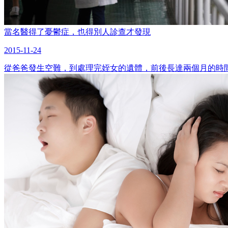
當名醫得了憂鬱症，也得別人診查才發現
2015-11-24
從爸爸發生空難，到處理完姪女的遺體，前後長達兩個月的時