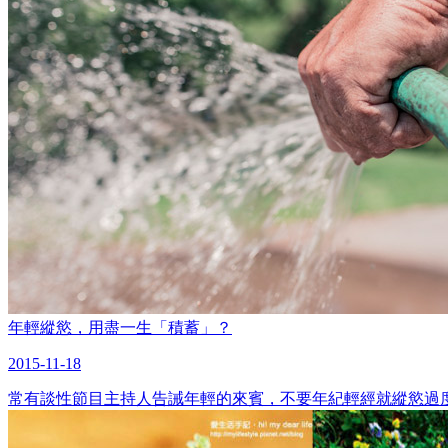
年輕縱慾，用盡一生「積蓄」？
2015-11-18
常有談性節目主持人告誡年輕的來賓，不要年紀輕經就縱慾過