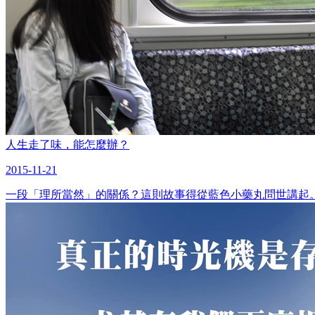
人生走了味，能怎麼辦？
2015-11-21
一段「理所當然」的關係？這則故事得從藍色小藥丸問世講起