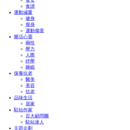
食安
食譜
運動減重
健身
瘦身
運動傷害
樂活心靈
兩性
壓力
人際
紓壓
睡眠
保養抗老
醫美
美容
抗老
品味生活
居家
駐站作家
百大顧問團
駐站達人
主題企劃