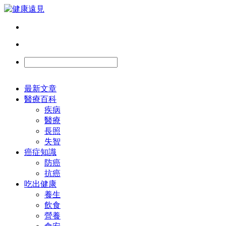
最新文章
醫療百科
疾病
醫療
長照
失智
癌症知識
防癌
抗癌
吃出健康
養生
飲食
營養