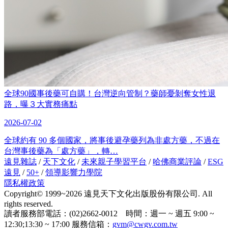
全球90國事後藥可自購！台灣逆向管制？藥師憂剝奪女性退
路，曝３大實務痛點
2026-07-02
全球約有 90 多個國家，將事後避孕藥列為非處方藥，不過在
台灣事後藥為「處方藥」，轉…
遠見雜誌
/
天下文化
/
未來親子學習平台
/
哈佛商業評論
/
ESG
遠見
/
50+
/
領導影響力學院
隱私權政策
Copyright© 1999~2026 遠見天下文化出版股份有限公司. All
rights reserved.
讀者服務部電話：(02)2662-0012 時間：週一 ~ 週五 9:00 ~
12:30;13:30 ~ 17:00 服務信箱：
gvm@cwgv.com.tw