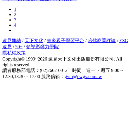
1
2
3
4
遠見雜誌
/
天下文化
/
未來親子學習平台
/
哈佛商業評論
/
ESG
遠見
/
50+
/
領導影響力學院
隱私權政策
Copyright© 1999~2026 遠見天下文化出版股份有限公司. All
rights reserved.
讀者服務部電話：(02)2662-0012 時間：週一 ~ 週五 9:00 ~
12:30;13:30 ~ 17:00 服務信箱：
gvm@cwgv.com.tw