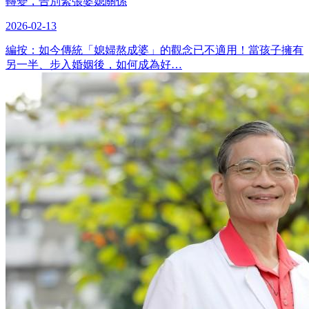
轉變，告別緊張婆媳關係
2026-02-13
編按：如今傳統「媳婦熬成婆」的觀念已不適用！當孩子擁有
另一半、步入婚姻後，如何成為好…