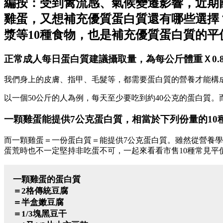
編按：受到禽流感、氣候變遷影響，近期
雞蛋，又想補充優質蛋白質還有哪些選擇
漿等10種食物，也是補充優質蛋白質的平
正常成人每日蛋白質建議攝取量，為每公斤體重Ｘ0.
我們身上的皮膚、指甲、毛髮等，都需要蛋白質的營養才能構成
以一個50公斤的人為例，每天至少要吃到約40公克的蛋白質。
一顆雞蛋能提供7公克蛋白質，相當於下列份量的10
而一顆雞蛋＝一份蛋白質＝能提供7公克蛋白質。雖然從營養
蛋荒時也不一定堅持非吃蛋不可，一起來看看市售10種常見平
一顆雞蛋的蛋白質
＝2格傳統豆腐
＝半盒嫩豆腐
＝1/3塊黑豆干