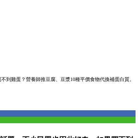
買不到雞蛋？營養師推豆腐、豆漿10種平價食物代換補蛋白質。