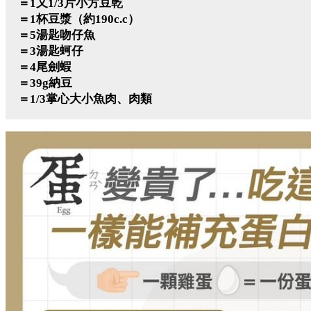
＝1又1/3片小方豆乾
＝1杯豆漿（約190c.c）
＝5湯匙吻仔魚
＝3湯匙蚵仔
＝4尾劍蝦
＝39g納豆
＝1/3掌心大小魚肉、肉類