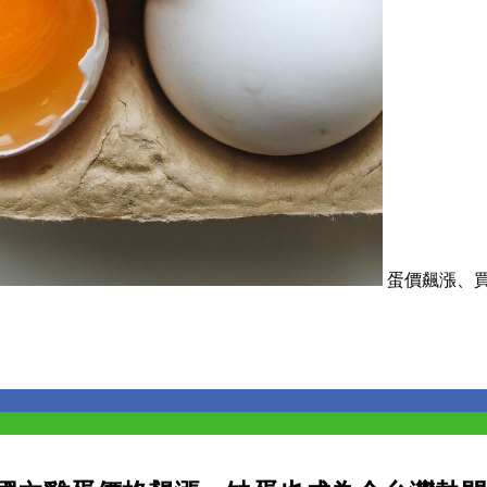
蛋價飆漲、