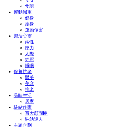
食安
食譜
運動減重
健身
瘦身
運動傷害
樂活心靈
兩性
壓力
人際
紓壓
睡眠
保養抗老
醫美
美容
抗老
品味生活
居家
駐站作家
百大顧問團
駐站達人
主題企劃