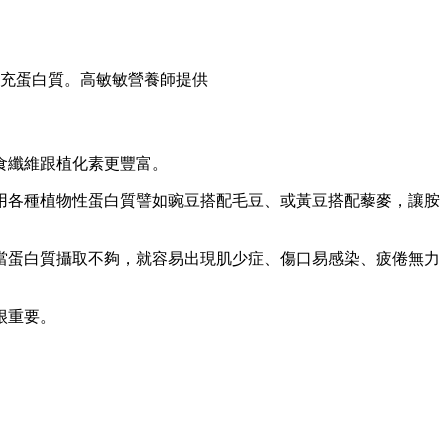
充蛋白質。高敏敏營養師提供
食纖維跟植化素更豐富。
用各種植物性蛋白質譬如豌豆搭配毛豆、或黃豆搭配藜麥，讓胺
當蛋白質攝取不夠，就容易出現肌少症、傷口易感染、疲倦無力
很重要。