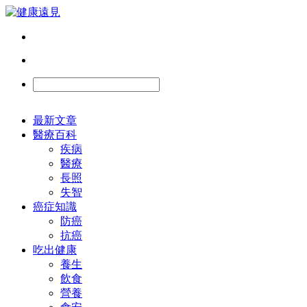
最新文章
醫療百科
疾病
醫療
長照
失智
癌症知識
防癌
抗癌
吃出健康
養生
飲食
營養