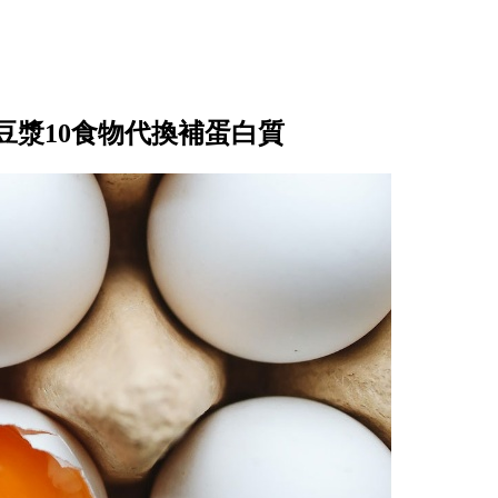
豆漿10食物代換補蛋白質