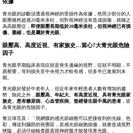
依據
青光眼的診斷須透過視神經的受損作為依據，然而少部分的人
眼壓雖然超過20毫米汞柱，但對視神經沒有造成損傷，就稱之
為高眼壓症，
即便眼壓長期低於20毫米汞柱，但視神經已有損
傷、萎縮，也是屬於青光眼
。
眼壓高、
高度近視、有家族史…當心7大青光眼危險
因子
青光眼早期臨床表現症狀是喪失邊緣的視野，症狀不明顯，不
易察覺，等到損失至中央視力才較有感，但多半已進展到末
期。
青光眼好發於中老年人，但近年來年輕患者人數有增加的趨
勢，除此之外，
眼壓高、年紀大、有高度近視、具有青光眼家
族史、患有糖尿病、心血管疾病、曾經發生眼中風的患者
，皆
為青光眼的危險因子。
詹立瑋言及：「視網膜的感光節細胞可以把接收到的光線、色
彩，傳送到腦部的視覺區，若感光節細胞損傷，就會造成視野
狹隘，必須仔細檢查眼底視神經盤才能發現青光眼。」