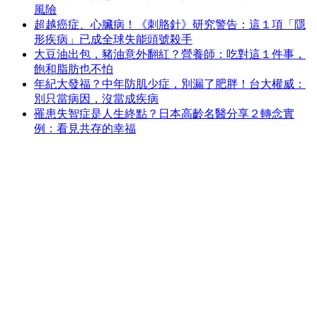
風險
超越癌症、心臟病！《刺胳針》研究警告：這１項「隱
形疾病」已成全球失能頭號殺手
大豆油出包，豬油意外翻紅？營養師：吃對這１件事，
飽和脂肪也不怕
年紀大發福？中年防肌少症，別漏了肥胖！台大權威：
別只當病因，沒當成疾病
罹患失智症是人生終點？日本高齡名醫分享２轉念實
例：看見共存的幸福