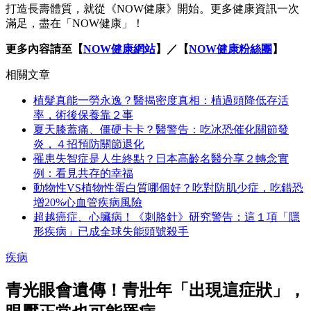
打造長壽體質，就從《NOW健康》開始。更多健康資訊一次
滿足，盡在「NOW健康」！
更多內容請至【
NOW健康網站
】／【
NOW健康粉絲團
】
相關文章
植髮真能一勞永逸？醫揭密度真相：植過頭降低存活
率，術後保養靠２事
夏天膝蓋痛、僵硬卡卡？醫警告：吃冰恐催化關節發
炎，４招預防關節退化
罹患失智症是人生終點？日本高齡名醫分享２轉念實
例：看見共存的幸福
動物性VS植物性蛋白質哪個好？吃對防肌少症，吃錯恐
增20%心血管疾病風險
超越癌症、心臟病！《刺胳針》研究警告：這１項「隱
形疾病」已成全球失能頭號殺手
疾病
青光眼會遺傳！青壯年「出現這症狀」，