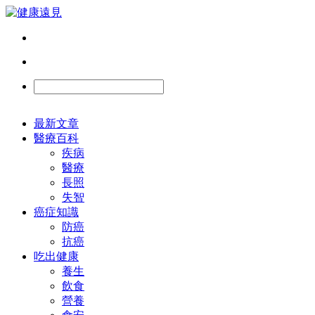
最新文章
醫療百科
疾病
醫療
長照
失智
癌症知識
防癌
抗癌
吃出健康
養生
飲食
營養