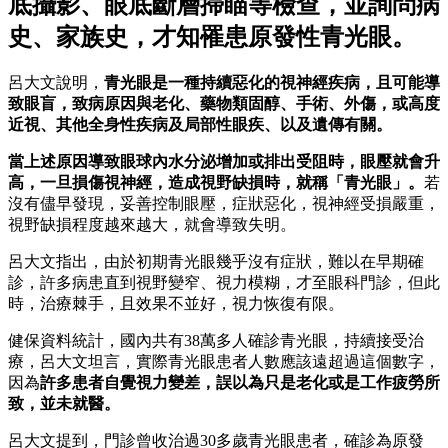
底攝影、眼底斷層掃瞄等檢查，並詢問病
史、家族史，才知罹患原發性青光眼。
呂大文說明，
青光眼是一種持續惡化的視神經疾病，且可能導
致眼盲，致病原因與老化、藥物類固醇、手術、外傷，或高度
近視、其他全身性疾病及局部性眼疾、以及遺傳有關。
當上述原因導致眼球內水分泌增加或排出受阻時，眼壓就會升
高，一旦損傷視神經，造成視野缺損時，就稱「青光眼」。
若
沒有儘早發現，妥善控制眼壓，症狀惡化，視神經受損嚴重，
視野缺損程度越來越大，就會導致失明。
呂大文指出，由於初期青光眼幾乎沒有症狀，難以在早期確
診，許多病患直到視野變窄、視力模糊，才至眼科門診，但此
時，治療棘手，且效果不並好，視力恢復有限。
健保資料統計，國內共有38萬多人確診青光眼，持續接受治
療，呂大文坦言，實際青光眼患者人數應該遠超過這個數字，
因為
許多患者自覺視力變差，誤以為只是老化或是工作疲勞所
致，並未就醫。
呂大文提到，門診曾收治過30多歲青光眼患者，確診為原發