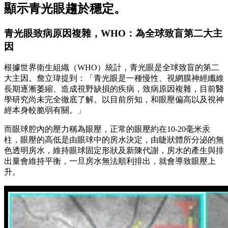
顯示青光眼趨於穩定。
青光眼致病原因複雜，WHO：為全球致盲第二大主
因
根據世界衛生組織（WHO）統計，青光眼是全球致盲的第二
大主因。詹立瑋提到：「青光眼是一種慢性、視網膜神經纖維
長期逐漸萎縮、造成視野缺損的疾病，致病原因複雜，目前醫
學研究尚未完全徹底了解。以目前所知，和眼壓偏高以及視神
經本身較脆弱有關。」
而眼球腔內的壓力稱為眼壓，正常的眼壓約在10-20毫米汞
柱，眼壓的高低是由眼球中的房水決定，由睫狀體所分泌的無
色透明房水，維持眼球固定形狀及新陳代謝，房水的產生與排
出量會維持平衡，一旦房水無法順利排出，就會導致眼壓上
升。