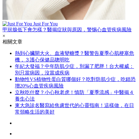
Just For You
甲狀腺低下會怎樣？醫揭症狀與原因，警惕心血管疾病風險
×
相關文章
熱到心臟開大火、血液變糖漿？醫警告夏季心肌梗塞危
機，３護心保健品聰明吃
年紀大發福？中年防肌少症，別漏了肥胖！台大權威：
別只當病因，沒當成疾病
動物性VS植物性蛋白質哪個好？吃對防肌少症，吃錯恐
增20%心血管疾病風險
立秋吃什麼？小心秋老虎！慎防「夏季流感」中醫揭４
養生心法
東大急診名醫寫給焦慮世代的心靈指南！這樣做，在日
常領略生活的美好