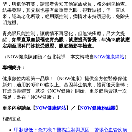
型，與遺傳有關，請患者告知其他家族成員，務必到院檢查。
結果發現，其父親也患有嚴重青光眼，視野缺損，但一直以
來，認為老化所致，經用藥控制，病情才未持續惡化，免除失
明危機。
青光眼只能控制，讓病情不再惡化，但無法痊癒，呂大文提
醒，
如果直系血親罹患青光眼，就應提高警覺，年滿18歲就應
定期至眼科門診接受眼壓、眼底攝影等檢查。
（NOW健康陳如頤／台北報導；本文轉載自
NOW健康網站
）
專欄簡介：
健康數位內容第一品牌！《NOW健康》提供全方位醫療保健
新知，適用於0到100歲以上。基因與生俱來，體質後天翻轉；
打造長壽體質，就從《NOW健康》開始。更多健康資訊一次
滿足，盡在「NOW健康」！
更多內容請至【
NOW健康網站
】／【
NOW健康粉絲團
】
相關文章
甲狀腺低下會怎樣？醫揭症狀與原因，警惕心血管疾病