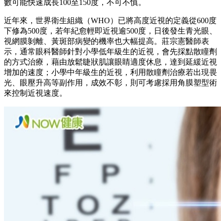
數可能快速成長100至150度，不可不慎。
近年來，世界衛生組織（WHO）已將高度近視的定義從600度
下修為500度，若年紀愈輕即近視逾500度，日後發生青光眼、
視網膜剝離、黃斑部病變的機率也大幅提高。莊宗憲醫師表
示，通常眼科醫師針對小學低年級生的近視，會先採點散瞳劑
的方式治療，藉由放鬆睫狀肌讓眼睛適度休息，達到延緩近視
增加的速度；小學中年級生的近視，利用散瞳劑治療若出現畏
光、眼壓升高等副作用，成效不彰，則可考慮採用角膜塑型術
來控制近視速度。