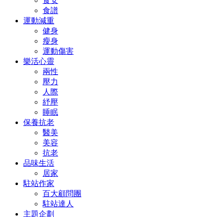
食安
食譜
運動減重
健身
瘦身
運動傷害
樂活心靈
兩性
壓力
人際
紓壓
睡眠
保養抗老
醫美
美容
抗老
品味生活
居家
駐站作家
百大顧問團
駐站達人
主題企劃