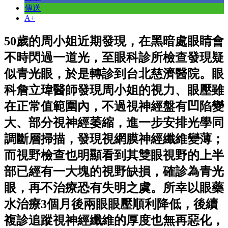
傳送
A+
50歲的周小姐近期發現，在黑暗處眼睛會
不時閃過一道光，至眼科診所檢查發現疑
似青光眼，於是轉診到台北慈濟醫院。眼
科詹立瑋醫師發現周小姐的視力、眼壓雖
在正常值範圍內，不過視神經盤有凹陷變
大、部分視神經萎縮，進一步安排光學同
調斷層掃描，發現視網膜神經纖維變薄；
而視野檢查也明顯看到其雙眼視野的上半
部已經有一大塊的視野缺損，確診為青光
眼，再不治療恐有失明之虞。所幸以眼藥
水治療3個月後兩眼眼壓順利降低，後續
複診追蹤視神經纖維的厚度也無再惡化，