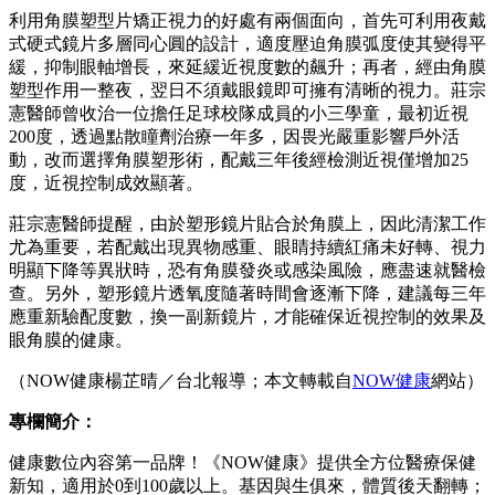
利用角膜塑型片矯正視力的好處有兩個面向，首先可利用夜戴
式硬式鏡片多層同心圓的設計，適度壓迫角膜弧度使其變得平
緩，抑制眼軸增長，來延緩近視度數的飆升；再者，經由角膜
塑型作用一整夜，翌日不須戴眼鏡即可擁有清晰的視力。莊宗
憲醫師曾收治一位擔任足球校隊成員的小三學童，最初近視
200度，透過點散瞳劑治療一年多，因畏光嚴重影響戶外活
動，改而選擇角膜塑形術，配戴三年後經檢測近視僅增加25
度，近視控制成效顯著。
莊宗憲醫師提醒，由於塑形鏡片貼合於角膜上，因此清潔工作
尤為重要，若配戴出現異物感重、眼睛持續紅痛未好轉、視力
明顯下降等異狀時，恐有角膜發炎或感染風險，應盡速就醫檢
查。另外，塑形鏡片透氧度隨著時間會逐漸下降，建議每三年
應重新驗配度數，換一副新鏡片，才能確保近視控制的效果及
眼角膜的健康。
（NOW健康楊芷晴／台北報導；本文轉載自
NOW健康
網站）
專欄簡介：
健康數位內容第一品牌！《NOW健康》提供全方位醫療保健
新知，適用於0到100歲以上。基因與生俱來，體質後天翻轉；