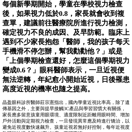
每個新學期開始，學童在學校視力檢查
後，如果視力低於0.8，家長就會收到複
查單，建議前往醫療院所進行視力檢測，
確定視力不良的成因、及早防範。臨床上
遇到不少家長抱怨「醫師，我的孩子每天
手機滑不停怎辦，幫我勸勸他？」或是
「上個學期檢查還好，怎麼這個學期視力
變成0.6？」眼科醫師表示，一旦近視便
無法逆轉，年紀愈小開始近視，日後罹患
高度近視的機率也隨之提高。
晶盈眼科診所醫師莊宗憲指出，國內學童近視比率高，除了遺
傳基因之外，主要與提早接觸3C產品與學習習慣大有關係，
家長應多留意孩童用眼環境、適度限制近距離用眼時間、增加
戶外活動與定期視力檢查，一旦發現異常應及時進行矯治，以
避免近視度數快速飆升。孩童近視若無好好控制，每年近視度