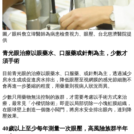
圖／眼科詹立瑋醫師為病患檢查視力、眼壓。台北慈濟醫院提
供
青光眼治療以眼藥水、口服藥或針劑為主，少數才
須手術
目前青光眼的治療以眼藥水、口服藥、或針劑為主，透過減少
房水生成或促進房水排出，降低眼壓至視網膜的感光節細胞不
會再進一步萎縮的程度，用藥量則視病人狀況而異。
少數只用藥物無法控制的族群，才需要考慮以手術方式來治
療，最常見「小樑切除術」即是以局部切除一小塊虹膜組織，
在眼球壁上創造一個微小閥門，將房水安全排出眼內，達到降
壓效果。
40歲以上至少每年測量一次眼壓，高風險族群半年