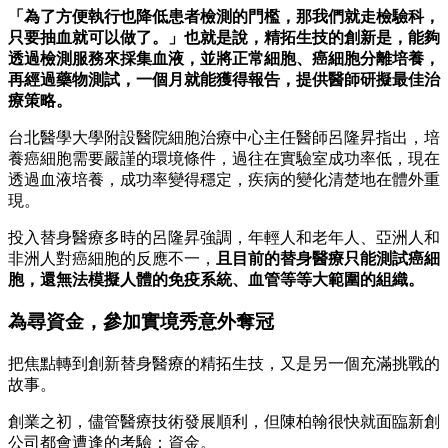
「為了方便執行也降低患者檢測的門檻，那我們就走檢驗科，
只要抽血就可以做了。」也就是說，精拓生技的創新是，能夠
透過檢測服務來採集血液，並將正常細胞、癌細胞分離培養，
再經過藥物測試，一個月就能獲得報告，提供醫師研擬最佳治
療策略。
台北醫學大學附設醫院細胞治療中心主任醫師呂隆昇指出，培
養癌細胞需要嚴謹的環境條件，過往在實驗室成功率低，現在
透過血液培養，成功率變得穩定，疾病的變化清楚地在體外重
現。
投入替身醫療多時的呂隆昇強調，年輕人和老年人、亞洲人和
非洲人對癌細胞的反應不一，
且目前的替身醫療只能測試癌細
胞，還無法模擬人體的免疫系統、血管等等大範圍的組織。
為尋資金，參加實境秀意外奪冠
把焦點轉到創新替身醫療的精拓生技，又是另一個充滿挑戰的
故事。
創業之初，儘管醫療技術發展順利，但陳柏翰很快就面臨新創
公司都會遭逢的考驗：資金。