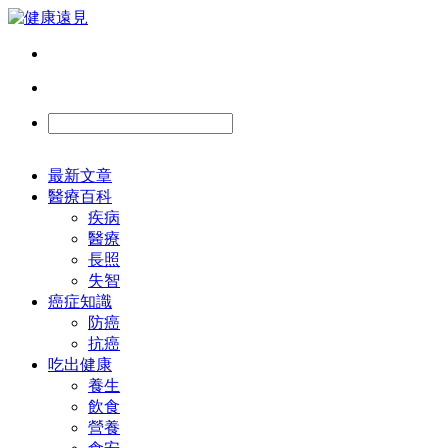
最新文章
醫療百科
疾病
醫療
長照
失智
癌症知識
防癌
抗癌
吃出健康
養生
飲食
營養