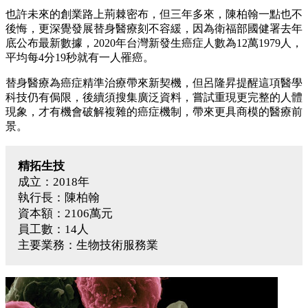
也許未來的創業路上荊棘密布，但三年多來，陳柏翰一點也不
後悔，更深覺發展替身醫療刻不容緩，因為衛福部國健署去年
底公布最新數據，2020年台灣新發生癌症人數為12萬1979人，
平均每4分19秒就有一人罹癌。
替身醫療為癌症精準治療帶來新契機，但呂隆昇提醒這項醫學
科技仍有侷限，後續須搜集廣泛資料，嘗試重現更完整的人體
現象，才有機會破解複雜的癌症機制，帶來更具商模的醫療前
景。
精拓生技
成立：2018年
執行長：陳柏翰
資本額：2106萬元
員工數：14人
主要業務：生物技術服務業