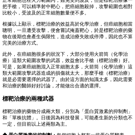
正常細胞也在火力範圍內，難免受到波及；但是標靶治療像一
把手槍，可以精準射中靶心，把癌細胞殺掉，攻擊範圍也相對
比較小，受波及的正常細胞數量便不多。
根據以上顯示，標靶治療的效益高於化學治療，但癌細胞相當
聰明，一旦遭受攻擊，便會嘗試掩蓋靶心，於是標靶治療的藥
物在後期也會產生侷限性，造成治療失敗或停滯，因此也不算
完美的治療方式。
此外，在癌細胞很多的狀況下，大部分使用火箭筒（化學治
療）這類大範圍攻擊的武器，效益會比手槍（標靶治療）好。
可是，如果癌細胞混入正常細胞太多，火箭筒（化學治療）這
類大範圍攻擊武器造成的損傷就太大，那麼手槍（標靶治療）
就是必需要選擇的武器了。由於這方面的知識太多，因此需要
和治療的醫師好好討論，才能做出合適的選擇。
標靶治療的兩種武器
標靶治療的藥物分成兩大類，分別為「蛋白質激素的抑制劑」
和「單株抗體」。日後因為科技發展，可能產生新的分類也不
一定，但目前以上述兩類為主。