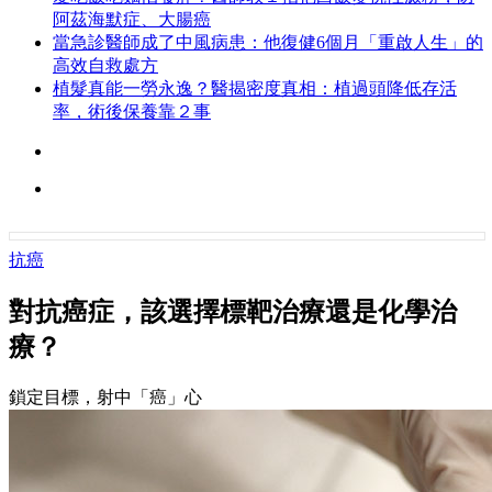
阿茲海默症、大腸癌
當急診醫師成了中風病患：他復健6個月「重啟人生」的
高效自救處方
植髮真能一勞永逸？醫揭密度真相：植過頭降低存活
率，術後保養靠２事
抗癌
對抗癌症，該選擇標靶治療還是化學治
療？
鎖定目標，射中「癌」心