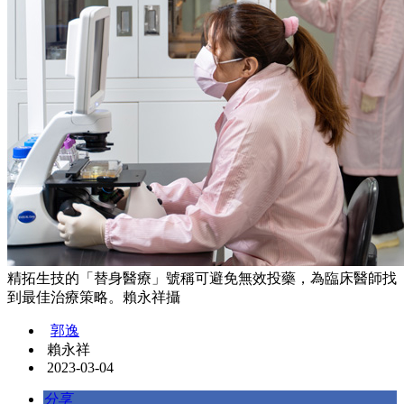
精拓生技的「替身醫療」號稱可避免無效投藥，為臨床醫師找
到最佳治療策略。賴永祥攝
郭逸
賴永祥
2023-03-04
分享