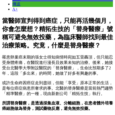
傳送
A+
當醫師宣判得到癌症，只能再活幾個月，
你會怎麼想？精拓生技的「替身醫療」號
稱可避免無效投藥，為臨床醫師找到最佳
治療策略。究竟，什麼是替身醫療？
罹患卵巢癌末期的張女士得知病情時宛如五雷轟頂，但只能忍
受身體疼痛，在醫院進行漫長且效果未知的治療。後來，她接
受台北醫學大學附設醫院的「替身醫療」，生命比預期多了2
年，這段「多出來」的時間，她做了好多有興趣的事。
或許生命終因癌症走到盡頭，但能「享受」原本正常的生活，
是每位癌症病患所奢求的事。北醫的替身醫療是當前熱門趨勢
「精準醫療」的一種，現由新創公司「精拓生技」執行。
所謂替身醫療，是透過採集血液、分離細胞，在患者體外培養
癌細胞做為替身，測試藥物反應，避免無效投藥。