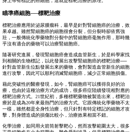
身上帶有標記的癌細胞，這就是標靶治療的原理。
瞄準癌細胞──標靶治療
標靶治療應用於泌尿腫瘤科，最早是針對腎細胞癌的治療，效
果卓越。雖然腎細胞癌的細胞很會分裂，但分裂時卻依舊強
壯，一般傳統化學藥物對分裂中的腎細胞癌毫無作用，那時幾
乎沒有適合的藥物可以治療腎細胞癌。
隨著研究進展，發現腎細胞癌會造成血管新生，於是科學家找
到相關的生物標記，以此發展出攻擊腎細胞癌的標靶治療──
針對血管新生位點發展出來的藥物，會對製造血管新生的細胞
進行攻擊，因此可以順利消滅腎細胞癌，減少正常細胞損傷。
藉此突破性的醫療發現，如今，腎細胞癌可以獲得良好的治
療，也由於這種治療方式的成功，很多癌症陸續發現相對應的
標靶治療方式。21世紀初，多種標靶藥物被製造出來，標靶治
療於是成為20年來最熱門的治療方式。它跟傳統化學藥物不太
一樣，雖然都是全身性治療，但只針對有特定標記的細胞才攻
擊，對身體造成的損傷比較小，治療效果相當不錯。
化學治療，如同用火箭筒射擊靶心，然而攻擊範圍太大，很多