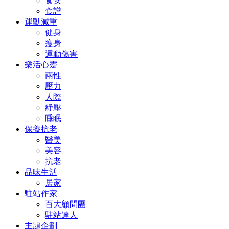
食安
食譜
運動減重
健身
瘦身
運動傷害
樂活心靈
兩性
壓力
人際
紓壓
睡眠
保養抗老
醫美
美容
抗老
品味生活
居家
駐站作家
百大顧問團
駐站達人
主題企劃