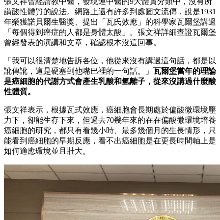
張文祥曾經請教中醫，發現連中醫的9大體質分類中，沒有所
謂酸性體質的說法。網路上還有許多到處圖文流傳，說是1931
年榮獲諾貝爾生醫獎、提出「瓦氏效應」的科學家瓦爾堡講過
「每個得到癌症的人都是身體太酸」。張文祥詳細查證瓦爾堡
曾經發表的演講和文章，確認根本沒這回事。
「我可以很清楚地告訴各位，他從來沒有講過這句話，都是以
訛傳訛，這是硬塞到他嘴巴裡的一句話。」
瓦爾堡當年的理論
是癌細胞的代謝方式會產生乳酸和氫離子，從來沒講過什麼酸
性體質。
張文祥表示，根據瓦式效應，癌細胞會長期處於偏酸微環境壓
力下，卻能生存下來，但過去70幾年來的在在偏酸微環境培養
癌細胞的研究，都只有看幾小時、最多幾個月的生長情形，只
能看到癌細胞的早期反應，看不出癌細胞是在更長時間軸上是
如何適應環境並且壯大。