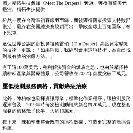
圖／精拓生技參加《Meet The Drapers》奪冠，獲得百萬美元
挹注。精拓生技提供
雖然一度在台灣區初賽鎩羽而歸，而後獲得觀眾投票支持敗部
復活，最終在美國總決賽脫穎而出，擊敗全球上百組團隊，奪
下冠軍。
這位世界公認的創投鼻祖德雷珀（Tim Draper）高度肯定精拓
的技術，更說：「如果罹癌，我絕對會用這項技術，為自己找
到最有效的治療方法。」
有了這100萬美元，稍稍解決資金的燃眉之急，也由於精拓持
續耕耘產業與醫療體系，公司營收在2022年首度突破千萬元。
壓低檢測服務價格，貢獻癌症治療
此外，陳柏翰也發揮資訊專業，標準化作業程序，讓檢測服務
逐漸普及，2019年時每次檢測動輒約新台幣20萬元，現在整套
服務的價格幾乎砍半、大約10萬元。
接下來，陳柏翰要整合既有的病程數據，打造更完整的癌病資
料庫。