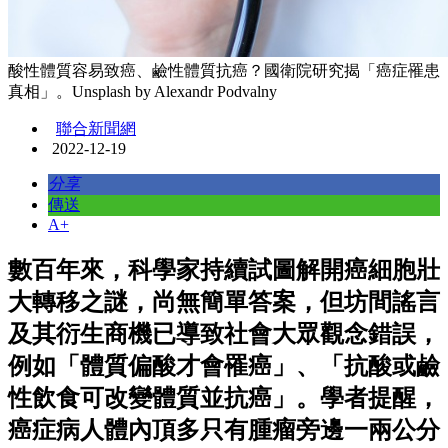
酸性體質容易致癌、鹼性體質抗癌？國衛院研究揭「癌症罹患
真相」。Unsplash by Alexandr Podvalny
聯合新聞網
2022-12-19
分享
傳送
A+
數百年來，科學家持續試圖解開癌細胞壯
大轉移之謎，尚無簡單答案，但坊間謠言
及其衍生商機已導致社會大眾觀念錯誤，
例如「體質偏酸才會罹癌」、「抗酸或鹼
性飲食可改變體質並抗癌」。學者提醒，
癌症病人體內頂多只有腫瘤旁邊一兩公分