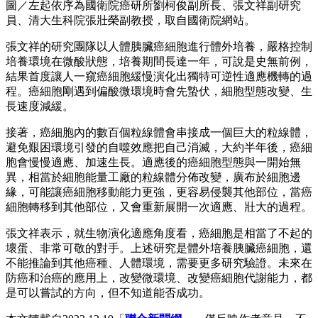
圖／左起依序為國衛院癌研所劉柯俊副所長、張文祥副研究
員、清大生科院張壯榮副教授，取自國衛院網站。
張文祥的研究團隊以人體胰臟癌細胞進行體外培養，嚴格控制
培養環境在微酸狀態，培養期間長達一年，可說是史無前例，
結果首度讓人一窺癌細胞緩慢演化出獨特可逆性適應機轉的過
程。癌細胞剛遇到偏酸微環境時會先蟄伏，細胞型態改變、生
長速度減緩。
接著，癌細胞內的數百個粒線體會串接成一個巨大的粒線體，
避免艱困環境引發的自噬效應把自己消滅，大約半年後，癌細
胞會慢慢適應、加速生長。適應後的癌細胞型態與一開始無
異，相當於細胞能量工廠的粒線體分佈改變，廣布於細胞邊
緣，可能讓癌細胞移動能力更強，更容易侵襲其他部位，當癌
細胞轉移到其他部位，又會重新展開一次適應、壯大的過程。
張文祥表示，就生物演化適應角度看，癌細胞是相當了不起的
壞蛋、非常可敬的對手。上述研究是體外培養胰臟癌細胞，還
不能推論到其他癌種、人體環境，需要更多研究驗證。未來在
防癌和治癌的應用上，改變微環境、改變癌細胞代謝能力，都
是可以嘗試的方向，但不知道能否成功。