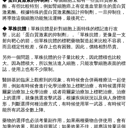
◆ 蛋白質激素的抑制劑：
每個細胞上都有一些蛋白質酵素
酶，有些比較特別，例如腎細胞癌上有促進血管新生的蛋白質
激素酶。根據特殊的蛋白質激素酶設計抑制劑，一旦抑制住，
將導致這個細胞功能無法運轉，最後死亡。
◆ 單株抗體：
單株抗體是針對細胞上面特殊的標記進行攻
擊，比起「蛋白質激素的抑制劑」，「單株抗體」更像是一支
射向靶心的箭，但單株抗體的標靶藥物製造起來比較不容易，
而且穩定性較差，保存上也有困難。因此，價格相對昂貴。
另外一個問題，單株抗體的分子量比較大，因此體積也比較
大。因為體積大，所以無法進入細胞，只能攻擊細胞表面的標
誌，使用上也有不少限制。
醫師基於臨床上觀察到的現象，有時候會合併兩種療法一起使
用，例如有時候會進行化學治療加上標靶治療，有時候選擇荷
爾蒙治療加上化學治療，或者荷爾蒙治療加上標靶治療。治療
上的選擇，就像挑選攻擊武器，根據疾病狀況以及病人身體情
形，判斷選擇何種治療方式，有時候使用單一武器，有時候可
能所有武器全數上陣。
藥物的選擇也必須考量副作用，如果兩種藥物合併使用，會有
加乘的效果，那就值得嘗試；如果效果不佳，就應該放棄這個