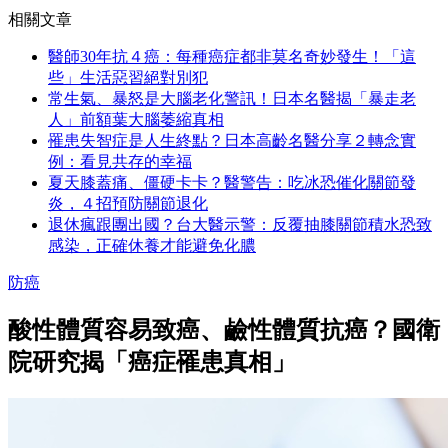
相關文章
醫師30年抗４癌：每種癌症都非莫名奇妙發生！「這
些」生活惡習絕對別犯
常生氣、暴怒是大腦老化警訊！日本名醫揭「暴走老
人」前額葉大腦萎縮真相
罹患失智症是人生終點？日本高齡名醫分享２轉念實
例：看見共存的幸福
夏天膝蓋痛、僵硬卡卡？醫警告：吃冰恐催化關節發
炎，４招預防關節退化
退休瘋跟團出國？台大醫示警：反覆抽膝關節積水恐致
感染，正確休養才能避免化膿
防癌
酸性體質容易致癌、鹼性體質抗癌？國衛
院研究揭「癌症罹患真相」