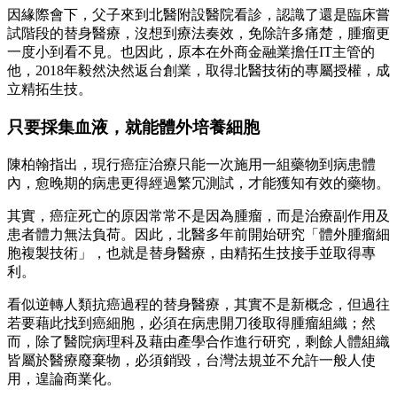
因緣際會下，父子來到北醫附設醫院看診，認識了還是臨床嘗
試階段的替身醫療，沒想到療法奏效，免除許多痛楚，腫瘤更
一度小到看不見。也因此，原本在外商金融業擔任IT主管的
他，2018年毅然決然返台創業，取得北醫技術的專屬授權，成
立精拓生技。
只要採集血液，就能體外培養細胞
陳柏翰指出，現行癌症治療只能一次施用一組藥物到病患體
內，愈晚期的病患更得經過繁冗測試，才能獲知有效的藥物。
其實，癌症死亡的原因常常不是因為腫瘤，而是治療副作用及
患者體力無法負荷。因此，北醫多年前開始研究「體外腫瘤細
胞複製技術」，也就是替身醫療，由精拓生技接手並取得專
利。
看似逆轉人類抗癌過程的替身醫療，其實不是新概念，但過往
若要藉此找到癌細胞，必須在病患開刀後取得腫瘤組織；然
而，除了醫院病理科及藉由產學合作進行研究，剩餘人體組織
皆屬於醫療廢棄物，必須銷毀，台灣法規並不允許一般人使
用，遑論商業化。