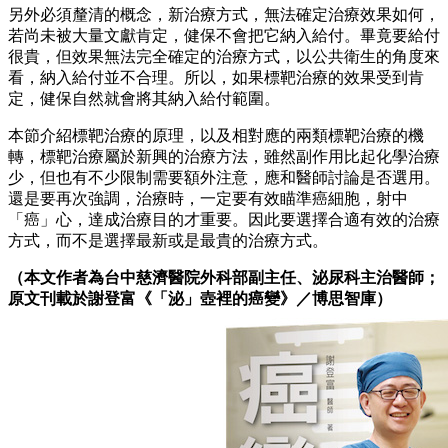
另外必須釐清的概念，新治療方式，無法確定治療效果如何，
若尚未被大量文獻肯定，健保不會把它納入給付。畢竟要給付
很貴，但效果無法完全確定的治療方式，以公共衛生的角度來
看，納入給付並不合理。所以，如果標靶治療的效果受到肯
定，健保自然就會將其納入給付範圍。
本節介紹標靶治療的原理，以及相對應的兩類標靶治療的機
轉，標靶治療屬於新興的治療方法，雖然副作用比起化學治療
少，但也有不少限制需要額外注意，應和醫師討論是否選用。
還是要再次強調，治療時，一定要有效瞄準癌細胞，射中
「癌」心，達成治療目的才重要。因此要選擇合適有效的治療
方式，而不是選擇最新或是最貴的治療方式。
（本文作者為台中慈濟醫院外科部副主任、泌尿科主治醫師；
原文刊載於謝登富《「泌」壺裡的癌變》／博思智庫）