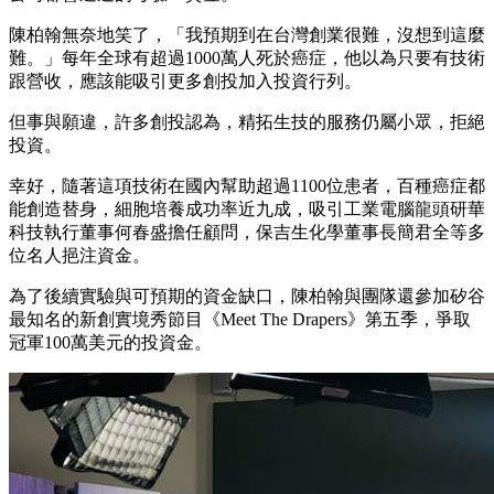
陳柏翰無奈地笑了，「我預期到在台灣創業很難，沒想到這麼
難。」每年全球有超過1000萬人死於癌症，他以為只要有技術
跟營收，應該能吸引更多創投加入投資行列。
但事與願違，許多創投認為，精拓生技的服務仍屬小眾，拒絕
投資。
幸好，隨著這項技術在國內幫助超過1100位患者，百種癌症都
能創造替身，細胞培養成功率近九成，吸引工業電腦龍頭研華
科技執行董事何春盛擔任顧問，保吉生化學董事長簡君全等多
位名人挹注資金。
為了後續實驗與可預期的資金缺口，陳柏翰與團隊還參加矽谷
最知名的新創實境秀節目《Meet The Drapers》第五季，爭取
冠軍100萬美元的投資金。