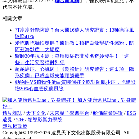
本文轉載自2022.12.19「
聯合新聞網
」，僅反映作者意見，不
代表本社立場。
相關文章
打瘦瘦針能防癌？台大醫16萬人研究證實：13種癌症風
險降41%
愛吃飯吃麵怕發胖？醫師教１招把白飯變抗性澱粉，防
阿茲海默症、大腸癌
醫師30年抗４癌：每種癌症都非莫名奇妙發生！「這
些」生活惡習絕對別犯
超越癌症、心臟病！《刺胳針》研究警告：這１項「隱
形疾病」已成全球失能頭號殺手
動物性VS植物性蛋白質哪個好？吃對防肌少症，吃錯恐
增20%心血管疾病風險
加入健康遠見Line，對身體
好！
遠見雜誌
/
天下文化
/
未來親子學習平台
/
哈佛商業評論
/
ESG
遠見
/
50+
/
領導影響力學院
隱私權政策
Copyright© 1999~2026 遠見天下文化出版股份有限公司. All
rights reserved.