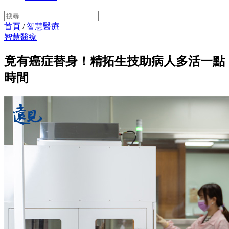
首頁
/
智慧醫療
智慧醫療
竟有癌症替身！精拓生技助病人多活一點
時間