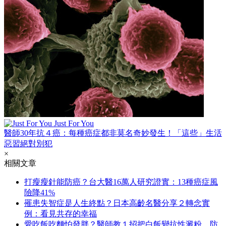
Just For You
醫師30年抗４癌：每種癌症都非莫名奇妙發生！「這些」生活
惡習絕對別犯
×
相關文章
打瘦瘦針能防癌？台大醫16萬人研究證實：13種癌症風
險降41%
罹患失智症是人生終點？日本高齡名醫分享２轉念實
例：看見共存的幸福
愛吃飯吃麵怕發胖？醫師教１招把白飯變抗性澱粉，防