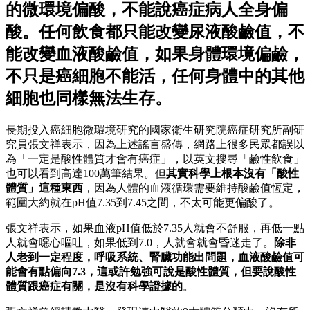
的微環境偏酸，不能說癌症病人全身偏
酸。任何飲食都只能改變尿液酸鹼值，不
能改變血液酸鹼值，如果身體環境偏鹼，
不只是癌細胞不能活，任何身體中的其他
細胞也同樣無法生存。
長期投入癌細胞微環境研究的國家衛生研究院癌症研究所副研
究員張文祥表示，因為上述謠言盛傳，網路上很多民眾都誤以
為「一定是酸性體質才會有癌症」，以英文搜尋「鹼性飲食」
也可以看到高達100萬筆結果。但
其實科學上根本沒有「酸性
體質」這種東西
，因為人體的血液循環需要維持酸鹼值恆定，
範圍大約就在pH值7.35到7.45之間，不太可能更偏酸了。
張文祥表示，如果血液pH值低於7.35人就會不舒服，再低一點
人就會噁心嘔吐，如果低到7.0，人就會就會昏迷走了。
除非
人老到一定程度，呼吸系統、腎臟功能出問題，血液酸鹼值可
能會有點偏向7.3，這或許勉強可說是酸性體質，但要說酸性
體質跟癌症有關，是沒有科學證據的
。