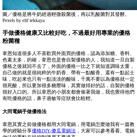
圖／優格是將牛奶經過輕微殺菌後，再以乳酸菌對其發酵。
Pexels by elif tekkaya
手做優格健康又比較好吃，不過最好用專業的優格
粉菌種
韋恩知道很多人不喜歡買外面買的優格，認為添加糖、香料、
色素太多，的確，韋恩也是會自製優格的人，我知道一旦自製
優格之後就回不去了，外面的優格一比之下就知道調味太重，
自己做的就是很純粹的牛奶香、帶有一點酸香、還有一點起士
味，吃起來也只有一點淡淡的酸味，千萬不要以為優格就一定
很死酸，所以要加很多糖壓味，其實做得好的話，自製的優格
很好入口的。所以韋恩的小朋友都會催著我做，我也覺得他們
有吃優格的話，鼻子過敏等症狀會比較輕。
大同電鍋手做優格法
韋恩其實之前做優格都用大同電鍋，用電鍋怎麼做我有一篇教
學的經驗分享
優格DIY-傻瓜電鍋法
，大家可以參考看看。電鍋