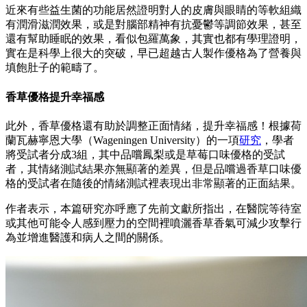
近來有些益生菌的功能居然證明對人的皮膚與眼睛的等軟組織
有潤滑滋潤效果，或是對腦部精神有抗憂鬱等調節效果，甚至
還有幫助睡眠的效果，看似包羅萬象，其實也都有學理證明，
實在是科學上很大的突破，早已超越古人製作優格為了營養與
填飽肚子的範疇了。
香草優格提升幸福感
此外，香草優格還有助於調整正面情緒，提升幸福感！根據荷
蘭瓦赫寧恩大學（Wageningen University）的一項
研究
，學者
將受試者分成3組，其中品嚐鳳梨或是草莓口味優格的受試
者，其情緒測試結果亦無顯著的差異，但是品嚐過香草口味優
格的受試者在隨後的情緒測試裡表現出非常顯著的正面結果。
作者表示，本篇研究亦呼應了先前文獻所指出，在醫院等待室
或其他可能令人感到壓力的空間裡噴灑香草香氣可減少攻擊行
為並增進醫護和病人之間的關係。