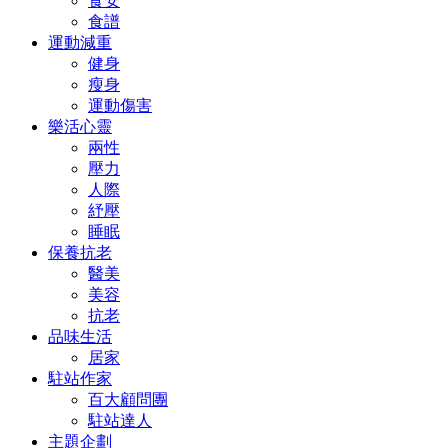
食安
食譜
運動減重
健身
瘦身
運動傷害
樂活心靈
兩性
壓力
人際
紓壓
睡眠
保養抗老
醫美
美容
抗老
品味生活
居家
駐站作家
百大顧問團
駐站達人
主題企劃