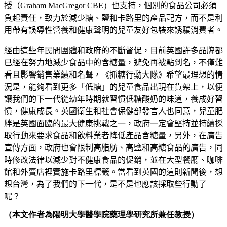
授（
Graham MacGregor CBE）
也支持，個別的食品公司必須
負起責任，致力於減少糖、鹽和卡路里的產品配方，而不是利
用帶有誤導性營養和健康聲明的兒童友好包裝來誘騙消費者。
經由這些年民間團體和政府的不斷督促，目前英國許多品牌都
已經在努力地減少食品中的含糖量，避免再被點到名，不僅難
看且影響銷售業績和名聲，《抓糖行動大隊》希望最理想的情
況是，能夠看到更多「低糖」的兒童食品出現在貨架上，以便
讓我們的下一代從幼年時期就習慣低糖酸奶的味道，養成好習
慣，健康成長。英國衛生和社會保健部發言人也同意，兒童肥
胖是英國面臨的最大健康挑戰之一，政府一定會堅持並持續採
取行動來要求食品和飲料業者降低產品含糖量，另外，在廣告
宣傳方面，政府也會限制高脂肪、高鹽和高糖食品的廣告，同
時修改法律以減少對不健康食品的促銷，並在大型餐廳、咖啡
館和外賣店裡實施卡路里標籤。當看到英國的這則新聞後，想
想台灣，為了我們的下一代，是不是也應該採取些行動了
呢？
（本文作者為陽明大學醫學院藥理學研究所兼任教授）