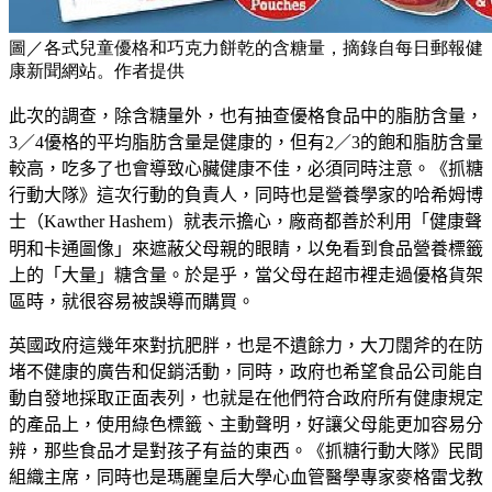
圖／各式兒童優格和巧克力餅乾的含糖量，摘錄自每日郵報健
康新聞網站。作者提供
此次的調查，除含糖量外，也有抽查優格食品中的脂肪含量，
3／4優格的平均脂肪含量是健康的，但有2
／3
的飽和脂肪含量
較高，吃多了也會導致心臟健康不佳，必須同時注意。《抓糖
行動大隊》這次行動的負責人，同時也是營養學家的哈希姆博
士（
Kawther Hashem）
就表示擔心，廠商都善於利用「健康聲
明和卡通圖像」來遮蔽父母親的眼睛，以免看到食品營養標籤
上的「大量」糖含量。於是乎，當父母在超市裡走過優格貨架
區時，就很容易被誤導而購買。
英國政府這幾年來對抗肥胖，也是不遺餘力，大刀闊斧的在防
堵不健康的廣告和促銷活動，同時，政府也希望食品公司能自
動自發地採取正面表列，也就是在他們符合政府所有健康規定
的產品上，使用綠色標籤、主動聲明，好讓父母能更加容易分
辨，那些食品才是對孩子有益的東西。《抓糖行動大隊》民間
組織主席，同時也是瑪麗皇后大學心血管醫學專家麥格雷戈教