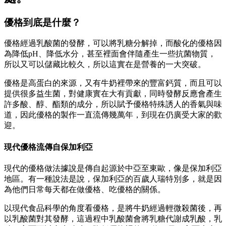
優格到底是什麼？
優格經過乳酸菌的發酵，可以將乳糖分解掉，而酸化的優格因
為降低pH、降低水分，甚至裡面會伴隨產生一些抗菌物質，
所以又可以儲藏比較久，所以這實在是營養的一大突破。
優格是高蛋白的來源，又有牛奶裡帶來的豐富鈣質，而且可以
提供很多益生菌，對健康實在大有貢獻，同時發酵反應會產生
許多酸、醇、酯類的成分，所以賦予優格特殊誘人的香氣與味
道，因此優格的製作一直流傳幾萬年，到現在仍廣受大家的歡
迎。
現代優格流傳自保加利亞
現代的優格做法據說是傳自起源於中亞至東歐，像是保加利亞
地區。有一種說法是說，保加利亞的百歲人瑞特別多，就是因
為他們日常每天都在做優格、吃優格的關係。
以現代食品科學的角度看優格，是將牛奶經過輕微殺菌後，再
以乳酸菌對其發酵，這過程中乳酸菌會將乳糖代謝成乳酸，乳