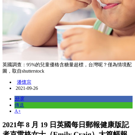
英國調查：95%的兒童優格含糖量超標，台灣呢？僅為情境配
圖，取自shutterstock
潘懷宗
2021-09-26
分享
傳送
A+
2021年 8 月 19 日英國每日郵報健康版記
者克雷格女士（Emily Craig）大篇幅報