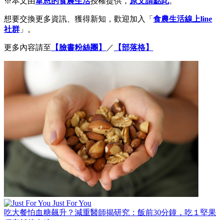
※本文由
韋恩的食農生活
授權提供，
原文請點此
。
想要交換更多資訊、獲得新知，歡迎加入「
食農生活線上line
社群
」。
更多內容請至
【臉書粉絲團】
／
【部落格】
Just For You
吃大餐怕血糖飆升？減重醫師揭研究：飯前30分鐘，吃１堅果