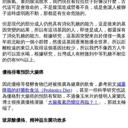
則脹氣、重則腹瀉脫水，我們現在看拉拉肚子好像沒什麼，古
代這可是會致命的，不是腹瀉造成營養不良，或是會讓人被獅
子追時虛弱跑不動，那都是有生命危險的。
但是現代的部分成人仍然具有消化乳糖的能力，這是後來的基
因突變的結果，所以有這項基因的人，即使是成人，都還保有
了消化乳糖的能力。根據研究，這基因突變來自於僅僅一萬多
年前北歐的一個小群體，然後這基因逐漸散播全世界。所以距
離較遠的東亞人取得這個基因比較少，所以我們不像西方人牛
奶可以當水喝，根據研究，台灣成人有輕微到中等乳糖不耐症
的仍有90%以上。
優格排毒預防大腸癌
因此優格等發酵食物已經被推廣為健康的飲食，參考前文
減重
降脂的好菌飲食法（Probiotics Diet
），甚至一些科學研究也認
為優格對大腸癌的預防有幫助，不過像玉米片的發明人家樂氏
博士很推廣優格灌腸「
大腸毒素恐懼症再臨？！
」，那就太極
端了。
玻尿酸優格、精神益生菌功效多