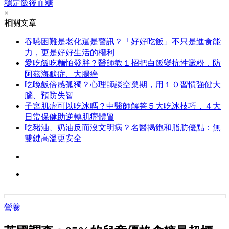
穩定飯後血糖
×
相關文章
吞嚥困難是老化還是警訊？「好好吃飯」不只是進食能
力，更是好好生活的權利
愛吃飯吃麵怕發胖？醫師教１招把白飯變抗性澱粉，防
阿茲海默症、大腸癌
吃晚飯倍感孤獨？心理師談空巢期，用１０習慣強健大
腦、預防失智
子宮肌瘤可以吃冰嗎？中醫師解答５大吃冰技巧，４大
日常保健助逆轉肌瘤體質
吃豬油、奶油反而沒文明病？名醫揭飽和脂肪優點：無
雙鍵高溫更安全
營養