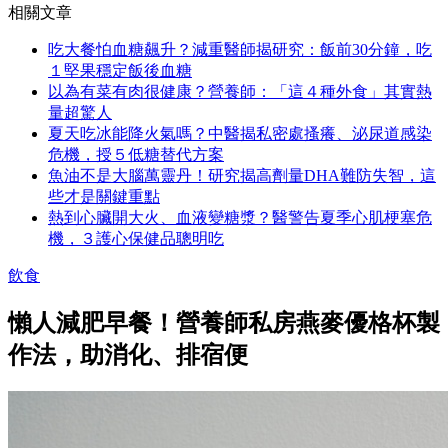
相關文章
吃大餐怕血糖飆升？減重醫師揭研究：飯前30分鐘，吃
１堅果穩定飯後血糖
以為有菜有肉很健康？營養師：「這４種外食」其實熱
量超驚人
夏天吃冰能降火氣嗎？中醫揭私密處搔癢、泌尿道感染
危機，授５低糖替代方案
魚油不是大腦萬靈丹！研究揭高劑量DHA難防失智，這
些才是關鍵重點
熱到心臟開大火、血液變糖漿？醫警告夏季心肌梗塞危
機，３護心保健品聰明吃
飲食
懶人減肥早餐！營養師私房燕麥優格杯製
作法，助消化、排宿便