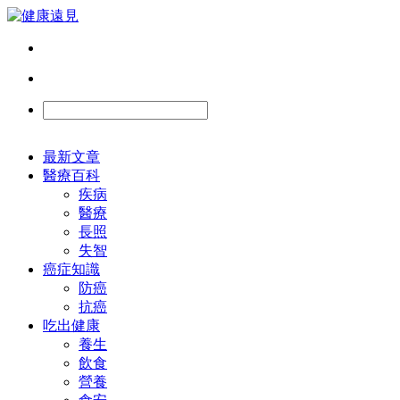
最新文章
醫療百科
疾病
醫療
長照
失智
癌症知識
防癌
抗癌
吃出健康
養生
飲食
營養