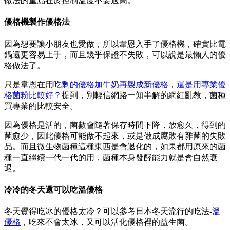
做法的重點在於控制溫度不要過高。
優格機製作優格法
因為想要讓小朋友也愛做，所以韋恩入手了優格機，確實比電
鍋還更容易上手，而且幾乎保證不失敗，可以說是最懶人的優
格做法了。
只是韋恩在用
吃剩的優格加牛奶再製成新優格，還是用專業優
格菌粉比較好？
提到，別輕信網路一知半解的網紅亂教，菌種
買專業的比較安全。
因為優格是活的，菌數會隨著保存時間下降，放愈久，得到的
菌愈少，因此優格可能做不起來，或是做成腐敗有雜菌的失敗
品。而且微生物菌種這種東西是會退化的，如果都用原來的菌
種一直繼續一代一代的用，菌種本身發酵能力就是會自然衰
退。
冷冷的冬天還可以吃溫優格
冬天覺得吃冰的優格太冷？可以參考日本冬天流行的吃法-
溫
優格
，吃來不會太冰，又可以活化優格裡的益生菌。