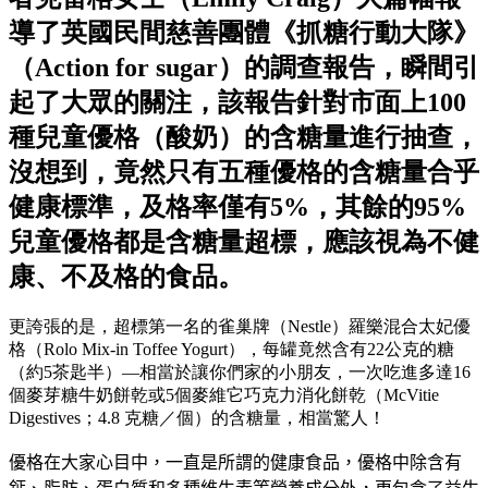
導了英國民間慈善團體《抓糖行動大隊》
（Action for sugar）的調查報告，瞬間引
起了大眾的關注，該報告針對市面上100
種兒童優格（酸奶）的含糖量進行抽查，
沒想到，竟然只有五種優格的含糖量合乎
健康標準，及格率僅有5%，其餘的95%
兒童優格都是含糖量超標，應該視為不健
康、不及格的食品。
更誇張的是，超標第一名的雀巢牌（Nestle）羅樂混合太妃優
格（Rolo Mix-in Toffee Yogurt），每罐竟然含有22公克的糖
（約5茶匙半）—相當於讓你們家的小朋友，一次吃進多達16
個麥芽糖牛奶餅乾或5個麥維它巧克力消化餅乾（McVitie
Digestives；4.8 克糖／個）的含糖量，相當驚人！
優格在大家心目中，一直是所謂的健康食品，優格中除含有