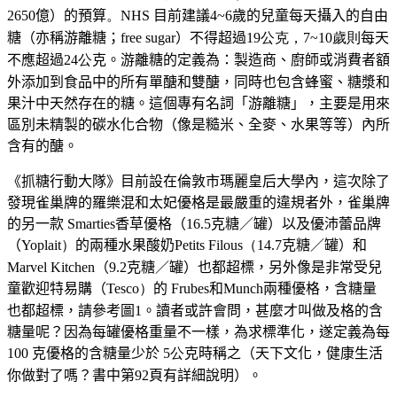
2650億）的預算
。NHS
目前建議4~6歲的兒童每天攝入的自由
糖（亦稱游離糖；free sugar）不得超過
19公克，7~10歲則
每天
不應超過
24公
克。游離糖的定義為：製造商、廚師或消費者額
外添加到食品中的所有單醣和雙醣，同時也包含蜂蜜、糖漿和
果汁中天然存在的糖。這個專有名詞「游離糖」，主要是用來
區別未精製的碳水化合物（像是糙米、全麥、水果等等）內所
含有的醣。
《抓糖行動大隊》目前設在倫敦市瑪麗皇后大學內，這次除了
發現雀巢牌的羅樂混和太妃優格是最嚴重的違規者外，雀巢牌
的另一款 Smarties香草優格（
16.5
克糖／罐）以及優沛蕾品牌
（
Yoplait）
的兩種水果酸奶
Petits
Filous（
14.7
克糖／罐）和
Marvel Kitchen
（
9.2
克糖／罐）也都超標，另外像是非常受兒
童歡迎特易購（
Tesco）
的
Frubes
和Munch兩種優格，含糖量
也都超標，請參考
圖1
。讀者或許會問，甚麼才叫做及格的含
糖量呢？因為每罐優格重量不一樣，為求標準化，遂定義為每
100 克優格的含糖量少於
5公
克時稱之（天下文化，健康生活
你做對了嗎？書中第92頁有詳細說明）。