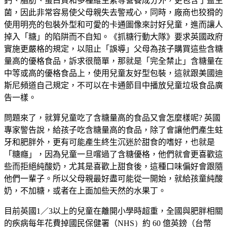
鈣、脂肪、蛋白質和多種維生素等營養成分外，更包含了益生
菌，因此非常容易使父母親失去警戒心，同時，廠商也狡猾的
使用明亮的包裝外型和可愛的卡通圖像來討好兒童，進而讓人
掉入「糖」的陷阱而不自知。《抓糖行動大隊》要求英國政府
實施更嚴格的規定，以阻止「誤導」父母為孩子購買這些含糖
量高的優格食品，訴求很簡單，那就是「完全禁止」含糖量在
中等或高的優格食品上，使用兒童友好型包裝，這就跟美國迪
斯尼頻道自己規定，不可以在卡通節目中播放兒童垃圾食品廣
告一樣。
問題來了，就算兒童吃了含糖量高的食品又會怎麼樣呢? 英國
專家警告說，給孩子吃含糖量高的食品，除了會讓他們產生蛀
牙和肥胖外，更有可能產生終生沉迷於甜食的嗜好，也就是
「糖癮」，因為兒童一旦嚐過了含糖優格，他們就會更喜歡這
些而拒絕純酸奶，尤其是喜歡上甜食後，這種口味偏好會跟隨
他們一輩子。所以父母親最好盡可能從一開始，就給孩童純酸
奶，不加糖，或者在上面加些天然的水果丁。
目前英國1／3以上的兒童在離開小學時超重，全國與肥胖相關
的疾病每年花費掉國民保健署（
NHS）
約 60 億英鎊（台幣