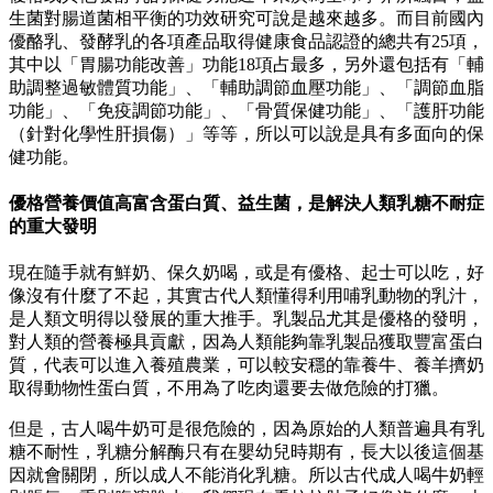
生菌對腸道菌相平衡的功效研究可說是越來越多。而目前國內
優酪乳、發酵乳的各項產品取得健康食品認證的總共有25項，
其中以「胃腸功能改善」功能18項占最多，另外還包括有「輔
助調整過敏體質功能」、「輔助調節血壓功能」、「調節血脂
功能」、「免疫調節功能」、「骨質保健功能」、「護肝功能
（針對化學性肝損傷）」等等，所以可以說是具有多面向的保
健功能。
優格營養價值高富含蛋白質、益生菌，是解決人類乳糖不耐症
的重大發明
現在隨手就有鮮奶、保久奶喝，或是有優格、起士可以吃，好
像沒有什麼了不起，其實古代人類懂得利用哺乳動物的乳汁，
是人類文明得以發展的重大推手。乳製品尤其是優格的發明，
對人類的營養極具貢獻，因為人類能夠靠乳製品獲取豐富蛋白
質，代表可以進入養殖農業，可以較安穩的靠養牛、養羊擠奶
取得動物性蛋白質，不用為了吃肉還要去做危險的打獵。
但是，古人喝牛奶可是很危險的，因為原始的人類普遍具有乳
糖不耐性，乳糖分解酶只有在嬰幼兒時期有，長大以後這個基
因就會關閉，所以成人不能消化乳糖。所以古代成人喝牛奶輕