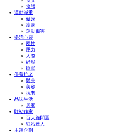
食安
食譜
運動減重
健身
瘦身
運動傷害
樂活心靈
兩性
壓力
人際
紓壓
睡眠
保養抗老
醫美
美容
抗老
品味生活
居家
駐站作家
百大顧問團
駐站達人
主題企劃