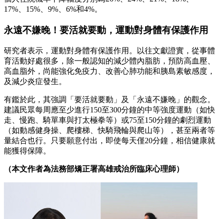
17%、15%、9%、6%和4%。
永遠不嫌晚！要活就要動，運動對身體有保護作用
研究者表示，運動對身體有保護作用。以往文獻證實，從事體
育活動好處很多，除一般認知的減少體內脂肪，預防高血壓、
高血脂外，尚能強化免疫力、改善心肺功能和胰島素敏感度，
及減少炎症發生。
有鑑於此，其強調「要活就要動」及「永遠不嫌晚」的觀念。
建議民眾每周應至少進行150至300分鐘的中等強度運動（如快
走、慢跑、騎單車與打太極拳等）或75至150分鐘的劇烈運動
（如動感健身操、爬樓梯、快騎飛輪與爬山等），甚至兩者等
量結合也行。只要願意付出，即使每天僅20分鐘，相信健康就
能獲得保障。
（本文作者為法務部矯正署高雄戒治所臨床心理師）