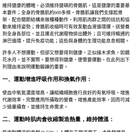
維持健康的體魄
，
必須維持健碩的骨骼肌，這是健康的重要基
本要件；全身的骨骼肌約
600
多條，骨骼肌讓我們支撐起骨
架、配合關節結構來做種種動作
，
利用肌肉群之間的拮抗和協
動來維持姿勢
；
骨骼肌收縮時可有效泵動血液循環運
，
送營養
到全身各部位，並且運走代謝廢物排出體外；且可維持暢通的
淋巴循環，提升免疫功能；這些與身體的生理功能息息相關。
許多人不想運動，但卻又想要得到健康，正似緣木求魚，如鏡
花水月，並不實際。
要想得到健康
，
便需要運動
，
在此列出下
列理由來說明運動鍛鍊的重要
。
一、運動增進呼吸作用和換氣作用：
使血中氧氣濃度增高，讓組織細胞進行良好的有氧呼吸，增進
代謝效率
，
完整應用所攝取的營養
，
增進產能效率
，
因而可減
少過量攝食
，
並維持生命需求。
二、運動時肌肉會收縮製造熱量，維持體溫：