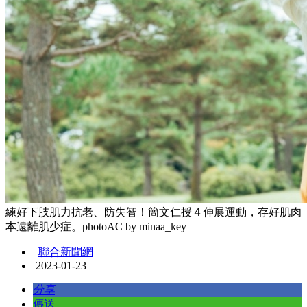
練好下肢肌力抗老、防失智！簡文仁授４伸展運動，存好肌肉
本遠離肌少症。photoAC by minaa_key
聯合新聞網
2023-01-23
分享
傳送