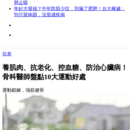
肺止咳
年紀大發福？中年防肌少症，別漏了肥胖！台大權威：
別只當病因，沒當成疾病
抗老
養肌肉、抗老化、控血糖、防治心臟病！
骨科醫師盤點10大運動好處
運動鍛鍊，強筋健骨