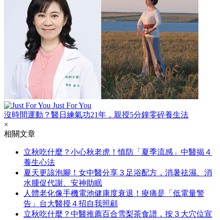
Just For You
沒時間運動？醫日練氣功21年，親授5分鐘零碎養生法
×
相關文章
立秋吃什麼？小心秋老虎！慎防「夏季流感」中醫揭４
養生心法
夏天更該泡腳！女中醫分享３足浴配方，消暑祛濕、消
水腫促代謝、安神助眠
人體老化像手機電池健康度衰退！痠痛是「低電量警
告」台大醫授４招自我照顧
立秋吃什麼？中醫推薦百合雪梨茶食譜，按３大穴位宣