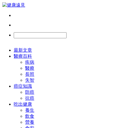
最新文章
醫療百科
疾病
醫療
長照
失智
癌症知識
防癌
抗癌
吃出健康
養生
飲食
營養