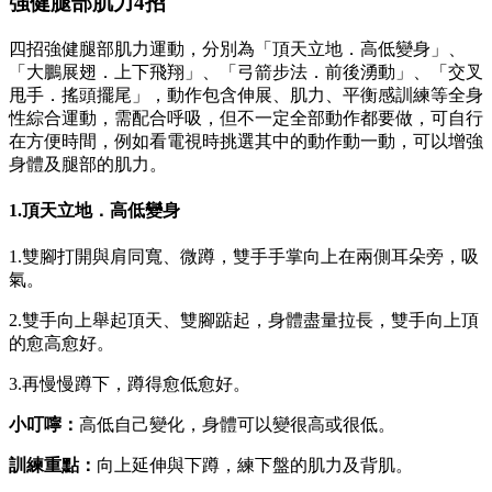
強健腿部肌力4招
四招強健腿部肌力運動，分別為「頂天立地．高低變身」、
「大鵬展翅．上下飛翔」、「弓箭步法．前後湧動」、「交叉
甩手．搖頭擺尾」，動作包含伸展、肌力、平衡感訓練等全身
性綜合運動，需配合呼吸，但不一定全部動作都要做，可自行
在方便時間，例如看電視時挑選其中的動作動一動，可以增強
身體及腿部的肌力。
1.頂天立地．高低變身
1.雙腳打開與肩同寬、微蹲，雙手手掌向上在兩側耳朵旁，吸
氣。
2.雙手向上舉起頂天、雙腳踮起，身體盡量拉長，雙手向上頂
的愈高愈好。
3.再慢慢蹲下，蹲得愈低愈好。
小叮嚀：
高低自己變化，身體可以變很高或很低。
訓練重點：
向上延伸與下蹲，練下盤的肌力及背肌。