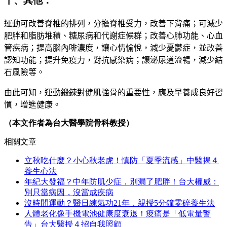
十、其他：
運動可改善脊椎的排列，分擔脊椎受力，改善下背痛；可減少
肥胖和脂肪堆積
、
糖尿病和代謝症候群；改善心肺功能
、
心血
管疾病
；
提高腦內啡濃度
，
讓心情愉悅，減少憂鬱症，並改善
認知功能
；
提升免疫力
，
對抗感染病
；
讓泌尿道流暢
，
減少結
石風險等
。
由此可知
，
運動鍛鍊對健肌強骨的重要性
，
應及早養成良好習
慣，增進健康。
（本文作者為台大醫學院骨科教授）
相關文章
立秋吃什麼？小心秋老虎！慎防「夏季流感」中醫揭４
養生心法
年紀大發福？中年防肌少症，別漏了肥胖！台大權威：
別只當病因，沒當成疾病
沒時間運動？醫日練氣功21年，親授5分鐘零碎養生法
人體老化像手機電池健康度衰退！痠痛是「低電量警
告」台大醫授４招自我照顧