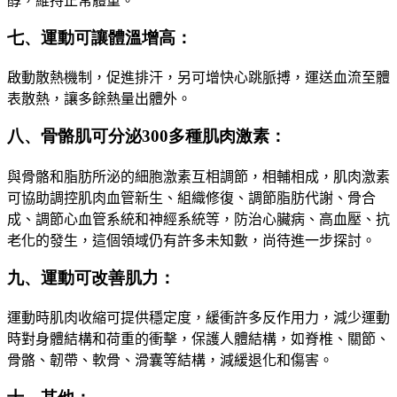
醇，維持正常體重。
七、運動可讓體溫增高：
啟動散熱機制，促進排汗
，
另可增快心跳脈搏，運送血流至體
表散熱，讓多餘熱量出體外
。
八、骨骼肌可分泌300多種肌肉激素：
與骨骼和脂肪所泌的細胞激素互相調節，相輔相成，肌肉激素
可協助調控肌肉血管新生、組織修復、調節脂肪代謝、骨合
成、調節心血管系統和神經系統等，防治心臟病、高血壓、抗
老化的發生，這個領域仍有許多未知數，尚待進一步探討。
九、運動可改善肌力：
運動時肌肉收縮可提供穩定度，緩衝許多反作用力，減少運動
時對身體結構和荷重的衝擊，保護人體結構
，
如脊椎
、
關節、
骨骼、韌帶、軟骨、滑囊等結構，減緩退化和傷害。