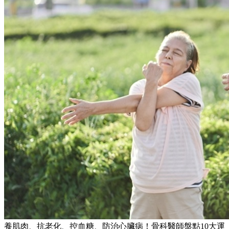
養肌肉、抗老化、控血糖、防治心臟病！骨科醫師盤點10大運