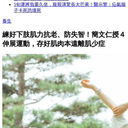
5旬運將負重久坐，腹股溝驚長大芒果！醫示警：疝氣腸
子卡死恐壞死
養生
練好下肢肌力抗老、防失智！簡文仁授４
伸展運動，存好肌肉本遠離肌少症