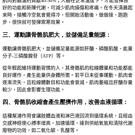
肌肉對體溫約貢獻
40-50%
；人體在正常溫度下
，
才能發揮良
好的功能和新陳代謝，可減少肌肉損傷和疼痛。在冬天清晨起
來時，接觸冷空氣會覺得冷，但開始活動後
，
做做操、跑跑
步，很快就可發揮禦寒效果
。
三、運動讓骨骼肌肥大，並儲備足量能源：
運動讓骨骼肌肥大，並儲備足量能源如肝醣、磷酸肌酸、能量
分子-三磷酸腺苷（ATP）等。
從年輕起維持運動習慣的人，其骨骼肌的粒線體量和功能都能
良好運作，產生能量供身體所需。若平日未從事運動，肌肉會
逐漸流失，且粒線體數目和功能會衰減，肌肉萎縮且肝醣存量
較少，因此會影響生理功能。
四、骨骼肌收縮會產生壓擠作用，改善血液循環：
這種幫浦作用會讓肢體血液和淋巴液回流到循環系統，且經由
交感神經使心搏率增高，加速循環，達到供給氧氣和清除代謝
廢物的功效，如二氧化碳、乳酸等。