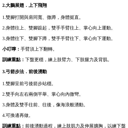
2.大鵬展翅．上下飛翔
1.雙腳打開與肩同寬、微蹲，身體挺直。
2.身體往上、雙腳踮起，雙手手臂往上、掌心向上運動。
3.身體往下、雙腳下蹲，雙手手臂往下、掌心向下運動。
小叮嚀：
手臂須上下翻轉。
訓練重點：
下盤更穩，練上肢臂力、下肢腿力及背肌。
3.弓箭步法．前後湧動
1.雙腳呈前弓後箭步站穩。
2.雙手向左右兩側平舉、掌心向內微彎。
3.身體及雙手往前、往後，像海浪般湧動。
4.可換邊再做。
訓練重點：
前後湧動過程，練上肢肌力及伸展擴胸，以練下盤