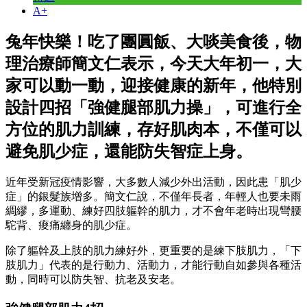
A+
兔年快樂！吃了團圓飯、大啖美食後，物
理治療師簡文仁表示，今天大年初一，大
家可以動一動，迎接健康的新年，他特別
設計四招「強健腿部肌力操」，可進行全
方位的肌力訓練，存好肌肉本，不僅可以
避免肌少症，還能防失智症上身。
近年受新冠疫情影響，大多數人減少外出活動，因此患「肌少
症」的銀髮族增多。簡文仁說，不僅年長者，年輕人也要未雨
綢繆，多運動、練好四肢軀幹的肌力，才不會年老時出現彎腰
駝背、痠痛纏身的肌少症。
除了軀幹及上肢的肌力練好外，更重要的是練下肢肌力，「下
肢肌力」代表的是行動力、活動力，才能行動自如參與各種活
動，同時可以防失智、抗老及安老。