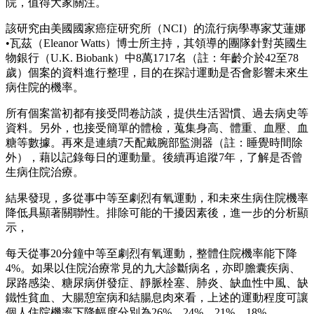
院，值得大家關注。
該研究由美國國家癌症研究所（NCI）的流行病學專家艾蓮娜
•瓦茲（Eleanor Watts）博士所主持，其領導的團隊針對英國生
物銀行（U.K. Biobank）中8萬1717名（註：年齡介於42至78
歲）個案的資料進行整理，目的在探討運動是否會影響未來生
病住院的機率。
所有個案當初都有接受問卷訪談，提供生活習慣、過去病史等
資料。另外，也接受簡單的體檢，蒐集身高、體重、血壓、血
糖等數據。再來是連續7天配戴腕部監測器（註：睡覺時間除
外），藉以記錄每日的運動量。後續再追蹤7年，了解是否曾
生病住院治療。
結果發現，多從事中等至劇烈有氧運動，和未來生病住院機率
降低具顯著關聯性。排除可能的干擾因素後，進一步的分析顯
示，
每天從事20分鐘中等至劇烈有氧運動，整體住院機率能下降
4%。如果以住院治療常見的九大診斷病名，亦即膽囊疾病、
尿路感染、糖尿病併發症、靜脈栓塞、肺炎、缺血性中風、缺
鐵性貧血、大腸憩室病和結腸息肉來看，上述的運動程度可讓
個人住院機率下降幅度分別為26%、24%、21%、18%、