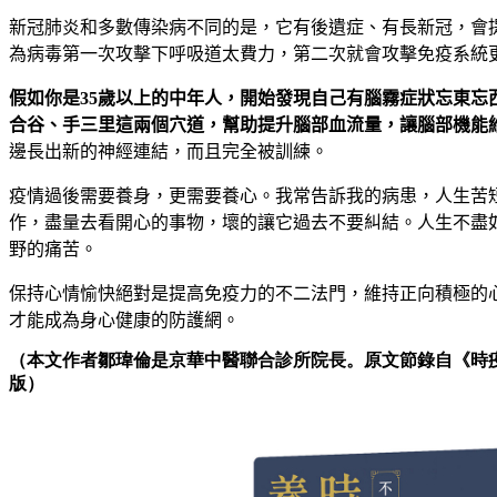
新冠肺炎和多數傳染病不同的是，它有後遺症、有長新冠，會
為病毒第一次攻擊下呼吸道太費力，第二次就會攻擊免疫系統
假如你是
35
歲以上的中年人，開始發現自己有腦霧症狀忘東忘
合谷、手三里這兩個穴道，幫助提升腦部血流量，讓腦部機能
邊長出新的神經連結，而且完全被訓練。
疫情過後需要養身，更需要養心。我常告訴我的病患，人生苦
作，盡量去看開心的事物，壞的讓它過去不要糾結。人生不盡
野的痛苦。
保持心情愉快絕對是提高免疫力的不二法門，維持正向積極的
才能成為身心健康的防護網。
（本文作者鄒瑋倫是京華中醫聯合診所院長。
原
文節錄自《時
版）