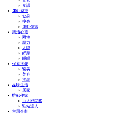
食安
食譜
運動減重
健身
瘦身
運動傷害
樂活心靈
兩性
壓力
人際
紓壓
睡眠
保養抗老
醫美
美容
抗老
品味生活
居家
駐站作家
百大顧問團
駐站達人
主題企劃