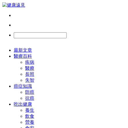
最新文章
醫療百科
疾病
醫療
長照
失智
癌症知識
防癌
抗癌
吃出健康
養生
飲食
營養