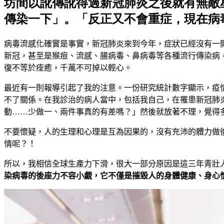
坊間以訛傳訛得過新冠肺炎之後就有無敵
傳染一下」。「反正又不會重症，現在病
病毒流感化確實是事實，新冠肺炎來到今年，症狀已經沒有一
新冠，甚至是猴痘、流感、腸病毒、鼻病毒等各種流行傳染病
復不等於痊癒，千萬不可掉以輕心。
最近有一則報導引起了我的注意。一份研究統計數字顯示，疫
不了關係。在我診治的病人當中，包括我自己，在罹患新冠肺
動……少做一、兩件事真的有差嗎？」然後就放著不理，覺得
不要懷疑，人的生理和心理是互為因果的，沒有充沛的體力做
情呢？！
所以，我相信全球生產力下滑，很大一部分原因是這三年青壯
染病毒的後座力不容小覷，它不僅是摧毀人的身體健康、身心