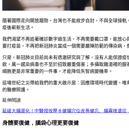
隨著國際走向開放趨勢，台灣也不能故步自封，不與全球接軌
疫後嶄新生活。
我們渴望不再追著確診數字過生活，不再需要戴口罩，能放心
要打疫苗，不再把新冠肺炎當成一個需要嚴陣防範的傳染病，
只是，新冠肺炎目前尚未有透澈研究與了解，沒有人能保證疫
飲，萬一感染病毒也不至於招致嚴重傷害；多攝取雞湯裡的胺
細胞更是非常重要的一件事，才能降低失智病變機率。
這場世紀之災帶給我們的重大啟示是：因應環境時代變遷，唯
的醫療照護。
延伸閱讀
延緩大腦退化！中醫授按壓８健腦穴位改善健忘、腦霧後遺症
身體要復健，腦袋心理更要復健