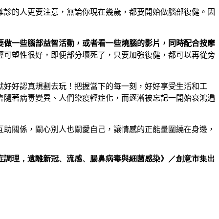
確診的人更要注意，無論你現在幾歲，都要開始做腦部復健。因
要做一些腦部益智活動，或者看一些燒腦的影片，同時配合按摩
經可塑性很好，即便部分壞死了，只要加強復健，都可以再從旁
就好好認真規劃去玩！把握當下的每一刻，好好享受生活和工
會隨著病毒變異、人們染疫輕症化，而逐漸被忘記一開始哀鴻遍
互助關係，關心別人也關愛自己，讓情感的正能量圍繞在身邊，
症調理，遠離新冠、流感、腸鼻病毒與細菌感染》／創意市集出