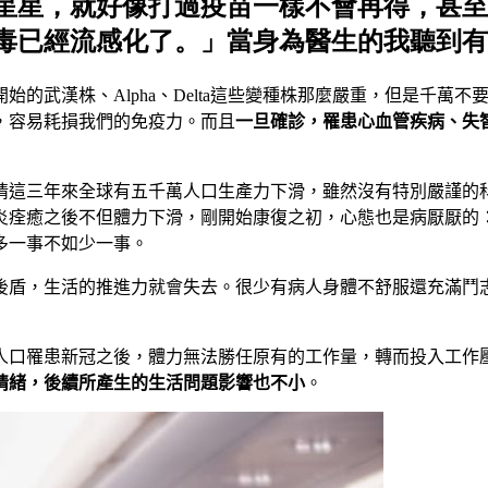
星星，就好像打過疫苗一樣不會再得，甚至
毒已經流感化了。」當身為醫生的我聽到有
開始的武漢株、
Alpha
、
Delta
這些變種株那麼嚴重，但是千萬不
，容易耗損我們的免疫力。而且
一旦確診，罹患心血管疾病、失
情這三年來全球有五千萬人口生產力下滑，雖然沒有特別嚴謹的
炎痊癒之後不但體力下滑，剛開始康復之初，心態也是病厭厭的
多一事不如少一事。
後盾，生活的推進力就會失去。很少有病人身體不舒服還充滿鬥
人口罹患新冠之後，體力無法勝任原有的工作量，轉而投入工作
情緒，後續所產生的生活問題影響也不小
。