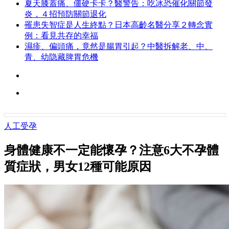
夏天膝蓋痛、僵硬卡卡？醫警告：吃冰恐催化關節發
炎，４招預防關節退化
罹患失智症是人生終點？日本高齡名醫分享２轉念實
例：看見共存的幸福
濕疹、偏頭痛，竟然是腸胃引起？中醫拆解老、中、
青、幼隐藏脾胃危機
人工受孕
身體健康不一定能懷孕？注意6大不孕體
質症狀，男女12種可能原因