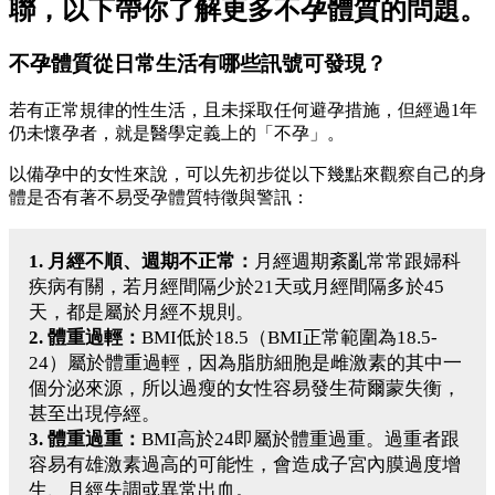
聯，以下帶你了解更多不孕體質的問題。
不孕體質從日常生活有哪些訊號可發現？
若有正常規律的性生活，且未採取任何避孕措施，但經過1年
仍未懷孕者，就是醫學定義上的「不孕」
。
以備孕中的女性來說，可以先初步從以下幾點來觀察自己的身
體是否有著不易受孕體質特徵與警訊：
1. 月經不順、週期不正常：
月經週期紊亂常常跟婦科
疾病有關，若月經間隔少於21天或月經間隔多於45
天，都是屬於月經不規則。
2. 體重過輕：
BMI低於18.5（BMI正常範圍為18.5-
24）屬於體重過輕，因為脂肪細胞是雌激素的其中一
個分泌來源，所以過瘦的女性容易發生荷爾蒙失衡，
甚至出現停經。
3. 體重過重：
BMI高於24即屬於體重過重。過重者跟
容易有雄激素過高的可能性，會造成子宮內膜過度增
生、月經失調或異常出血。