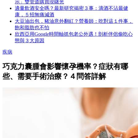
示」雙管道購買現曙光
適量飲酒安全嗎？最新研究揭密３事：滴酒不沾最健
康，５招無痛減酒
大豆油出包，豬油意外翻紅？營養師：吃對這１件事，
飽和脂肪也不怕
欣西亞用Google時間軸抓包老公外遇！剖析伴侶偷吃心
態與３大原因
疾病
巧克力囊腫會影響懷孕機率？症狀有哪
些、需要手術治療？４問答詳解