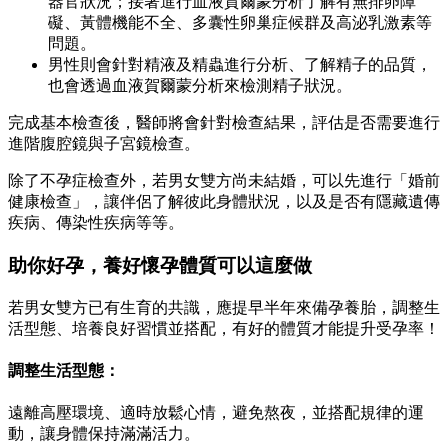
器官狀況；接著進行血液賀爾蒙分析了解有無排卵障
礙、黃體機能不全、多囊性卵巢症候群及高泌乳激素等
問題。
男性則會針對精液及精蟲進行分析、了解精子的品質，
也會透過血液賀爾蒙分析來檢測精子狀況。
完成基本檢查後，醫師將會針對檢查結果，評估是否需要進行
進階腹腔鏡與子宮鏡檢查。
除了不孕症檢查外，若男女雙方尚未結婚，可以先進行「
婚前
健康檢查
」，讓伴侶了解彼此身體狀況，以及是否有隱藏遺傳
疾病、傳染性疾病等等。
助你好孕，養好懷孕體質可以這麼做
若男女雙方已有生育的共識，
應提早半年來備孕養胎，調整生
活型態、培養良好習慣並搭配
，有好的體質才能提升受孕率！
調整生活型態：
遠離高壓環境、適時放鬆心情，避免熬夜，並搭配規律的運
動，讓身體保持滿滿活力。