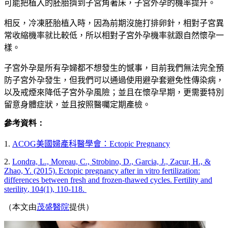
可能把植入的胚胎擠到子宮角著床，子宮外孕的機率提升。
相反，冷凍胚胎植入時，因為前期沒施打排卵針，相對子宮異
常收縮機率就比較低，所以相對子宮外孕機率就跟自然懷孕一
樣。
子宮外孕是所有孕婦都不想發生的憾事，目前我們無法完全預
防子宮外孕發生，但我們可以通過使用避孕套避免性傳染病，
以及戒煙來降低子宮外孕風險；並且在懷孕早期，更需要特別
留意身體症狀，並且按照醫囑定期產檢。
參考資料：
1.
ACOG
美國婦產科醫學會：
Ectopic Pregnancy
2.
Londra, L., Moreau, C., Strobino, D., Garcia, J., Zacur, H., &
Zhao, Y. (2015).
Ectopic pregnancy after in vitro fertilization:
differences between fresh and frozen-thawed cycles
.
Fertility and
sterility
,
104(1), 110-118.
（本文由
茂盛醫院
提供）