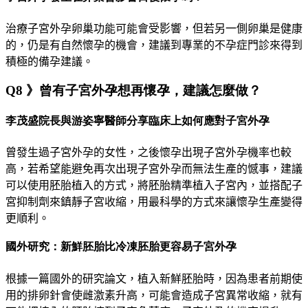
治療子宮外孕卵巢功能可能會受影響，但若另一側卵巢是健康
的，仍是有自然懷孕的機會，建議到專業的
不孕症
門診來得到
積極的備孕建議。
Q8 》曾有子宮外孕想再懷孕，建議怎麼做？
李茂盛院長與游姿寧醫師分享臨床上如何應對子宮外孕
曾發生過子宮外孕的女性，之後懷孕出現子宮外孕機率也較
高，若希望能避免再次出現子宮外孕而無法生產的憾事，建議
可以使用胚胎植入的方式，將胚胎精準植入子宮內，並搭配子
宮抑制劑來鎮靜子宮收縮，用最科學的方式來讓懷孕生產變得
更順利。
國外研究：新鮮胚胎比冷凍胚胎更容易子宮外孕
根據一篇國外的研究論文，植入新鮮胚胎時，因為患者前期使
用的排卵針會使雌激素升高，可能會造成子宮異常收縮，就有