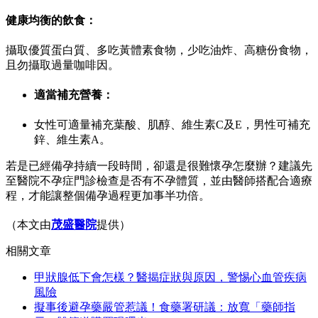
健康均衡的飲食：
攝取優質蛋白質、多吃黃體素食物，少吃油炸、高糖份食物，
且勿攝取過量咖啡因。
適當補充營養：
女性可適量補充葉酸、肌醇、維生素C及E，男性可補充
鋅、維生素A。
若是已經備孕持續一段時間，卻還是很難懷孕怎麼辦？建議先
至醫院
不孕症
門診檢查是否有不孕體質，並由醫師搭配合適療
程，才能讓整個備孕過程更加事半功倍。
（本文由
茂盛醫院
提供
）
相關文章
甲狀腺低下會怎樣？醫揭症狀與原因，警惕心血管疾病
風險
擬事後避孕藥嚴管惹議！食藥署研議：放寬「藥師指