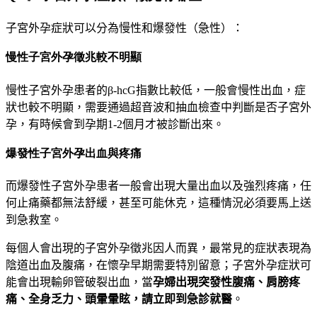
子宮外孕症狀可以分為慢性和爆發性（急性）：
慢性子宮外孕徵兆較不明顯
慢性子宮外孕患者的
β
-hcG
指數比較低，一般會慢性出血，症
狀也較不明顯，需要通過超音波和抽血檢查中判斷是否子宮外
孕，有時候會到孕期
1-2
個月才被診斷出來。
爆發性子宮外孕出血與疼痛
而爆發性子宮外孕患者一般會出現大量出血以及強烈疼痛，任
何止痛藥都無法舒緩，甚至可能休克，這種情況必須要馬上送
到急救室。
每個人會出現的子宮外孕徵兆因人而異，最常見的症狀表現為
陰道出血及腹痛，在懷孕早期需要特別留意；子宮外孕症狀可
能會出現
輸卵管破裂出血
，當
孕婦出現
突發性腹痛、肩膀疼
痛、全身乏力、頭暈暈眩
，請立即到急診就醫
。