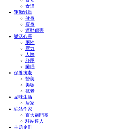
食安
食譜
運動減重
健身
瘦身
運動傷害
樂活心靈
兩性
壓力
人際
紓壓
睡眠
保養抗老
醫美
美容
抗老
品味生活
居家
駐站作家
百大顧問團
駐站達人
主題企劃