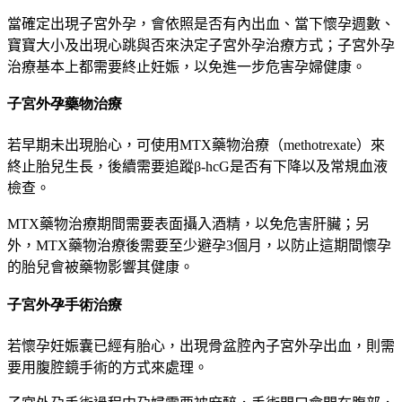
當確定出現子宮外孕，會依照
是否有內出血、當下懷孕週數、
寶寶大小及出現心跳與否
來決定子宮外孕治療方式；子宮外孕
治療基本上都需要終止妊娠，以免進一步危害孕婦健康。
子宮外孕藥物治療
若早期未出現胎心，可使用
MTX
藥物治療（
methotrexate
）來
終止胎兒生長，後續需要追蹤
β
-hcG
是否有下降以及常規血液
檢查。
MTX
藥物治療期間需要表面攝入酒精，以免危害肝臟；另
外，
MTX
藥物治療後需要至少避孕
3
個月
，以防止這期間懷孕
的胎兒會被藥物影響其健康。
子宮外孕手術治療
若懷孕妊娠囊已經有胎心，出現骨盆腔內子宮外孕出血，則需
要用腹腔鏡手術的方式來處理。