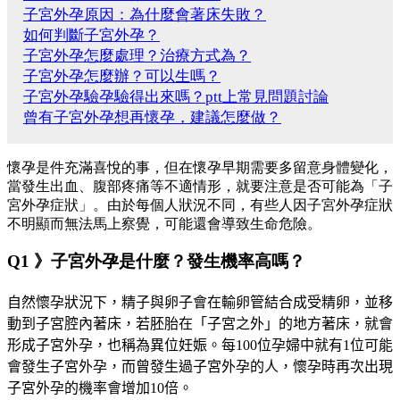
子宮外孕原因：為什麼會著床失敗？
如何判斷子宮外孕？
子宮外孕怎麼處理？治療方式為？
子宮外孕怎麼辦？可以生嗎？
子宮外孕驗孕驗得出來嗎？ptt上常見問題討論
曾有子宮外孕想再懷孕，建議怎麼做？
懷孕是件充滿喜悅的事，但在懷孕早期需要多留意身體變化，
當發生出血、腹部疼痛等不適情形，就要注意是否可能為「子
宮外孕症狀」。由於每個人狀況不同，有些人因子宮外孕症狀
不明顯而無法馬上察覺，可能還會導致生命危險。
Q1 》子宮外孕是什麼？發生機率高嗎？
自然懷孕狀況下，精子與卵子會在輸卵管結合成受精卵，並移
動到子宮腔內著床，若胚胎在「子宮之外」的地方著床，就會
形成子宮外孕，也稱為異位妊娠。每
100
位孕婦中就有1位可能
會發生子宮外孕，而曾發生過子宮外孕的人，懷孕時再次出現
子宮外孕的機率會增加10倍。