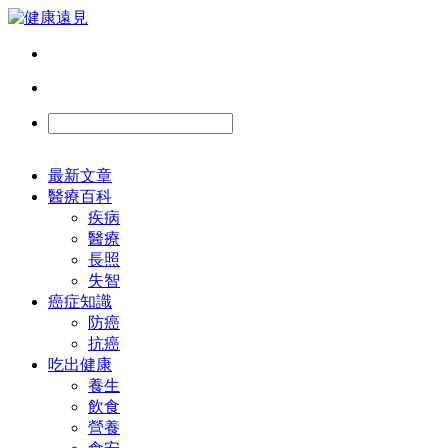
最新文章
醫療百科
疾病
醫療
長照
失智
癌症知識
防癌
抗癌
吃出健康
養生
飲食
營養