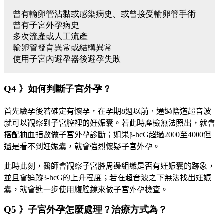
曾有輸卵管沾黏或感染病史、或曾接受輸卵管手術
曾有子宮外孕病史
多次流產或人工流產
輸卵管發育異常或結構異常
使用子宮內避孕器後避孕失敗
Q4 》如何判斷子宮外孕？
首先驗孕後若確定有懷孕，
在孕期
8
週以前，通過陰道超音波
就可以觀察到子宮腔裡的妊娠囊。
若此時產檢無法照出，就會
搭配抽血指數做子宮外孕診斷；如果
β
-hcG
超過
2000
至
4000
但
還是看不到妊娠囊，就會強烈懷疑子宮外孕。
此時此刻，醫師會觀察子宮腔周邊組織是否有妊娠囊的跡象，
並且會追蹤
β
-hcG
的上升程度；若在超音波之下無法找出妊娠
囊，就會進一步使用腹腔鏡來做子宮外孕檢查。
Q5 》子宮外孕怎麼處理？治療方式為？