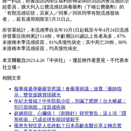
羅一鈞說，經書面諮詢衛生福利部傳染病防治諮詢會流感防治
組委員，擴大列入公費流感抗病毒藥劑（下稱公費藥劑）的
「有類流感症狀，且家人／同事／同班同學有類流感發病
者」，延長適用期限至5月31日止。
疾管署統計，本流感季自去年10月1日起截至今年4月24日流感
併發重症病例累計114例，年齡層以65歲以上長者為多，87%
未接種本季流感疫苗，81%具慢性病史；其中死亡20例，80%
未接種本季流感疫苗，均具慢性病史。
本文轉載自
2023.4.26
「中央社」
，僅反映作者意見，不代表本
社立場。
相關文章
擬事後避孕藥嚴管惹議！食藥署研議：放寬「藥師指
示」雙管道購買現曙光
年紀大發福？中年防肌少症，別漏了肥胖！台大權威：
別只當病因，沒當成疾病
超越癌症、心臟病！《刺胳針》研究警告：這１項「隱
形疾病」已成全球失能頭號殺手
罹患失智症是人生終點？日本高齡名醫分享２轉念實