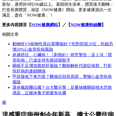
新知，適用於0到100歲以上。基因與生俱來，體質後天翻轉；
打造長壽體質，就從《NOW健康》開始。更多健康資訊一次
滿足，盡在「NOW健康」！
更多內容請至【
NOW健康網站
】／【
NOW健康粉絲團
】
相關文章
動物性VS植物性蛋白質哪個好？吃對防肌少症，吃錯恐
增20%心血管疾病風險
超越癌症、心臟病！《刺胳針》研究警告：這１項「隱
形疾病」已成全球失能頭號殺手
睡眠不足增加脂肪肝風險？醫師解析代謝症候群、打鼾
與肝病的連鎖關係
甲狀腺低下會怎樣？醫揭症狀與原因，警惕心血管疾病
風險
退休瘋跟團出國？台大醫示警：反覆抽膝關節積水恐致
感染，正確休養才能避免化膿
藥
流感重症病例創今年新高，擴大公費抗病