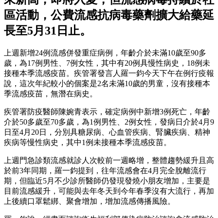
區活動，公費流感抗病毒藥劑擴大給藥延
長至5月31日止。
上週新增24例流感併發重症病例，年齡介於未滿10歲至90多
歲，為17例男性、7例女性，其中有20例具慢性病史，18例未
接種本季流感疫苗。疾管署發言人羅一鈞今天下午在例行疫報
說，這次年紀較小的個案是2名未滿10歲的男童，沒有接種本
季流感疫苗，無潛在病史。
疾管署防疫醫師陳婉青表示，確定病例中新增3例死亡，年齡
介於50多歲至70多歲，為1例男性、2例女性，發病日介於4月9
日至4月20日，分別具糖尿病、心血管疾病、腎臟疾病、精神
疾病等慢性病史，其中1例未接種本季流感疫苗。
上週門急診類流感就診人次較前一週略增，整體趨勢緩升且高
於前3年同期，羅一鈞提到，往年流感會在4月完全脫離流行
期，但臨近5月不少診所醫師仍發現發燒小朋友增加，主要是
目前流感緩升，可能與去年冬天到今年春季沒有大流行，再加
上後續口罩鬆綁、聚會增加，增加流感傳播風險。