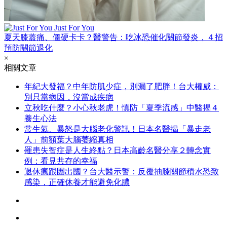
Just For You
夏天膝蓋痛、僵硬卡卡？醫警告：吃冰恐催化關節發炎，４招
預防關節退化
×
相關文章
年紀大發福？中年防肌少症，別漏了肥胖！台大權威：
別只當病因，沒當成疾病
立秋吃什麼？小心秋老虎！慎防「夏季流感」中醫揭４
養生心法
常生氣、暴怒是大腦老化警訊！日本名醫揭「暴走老
人」前額葉大腦萎縮真相
罹患失智症是人生終點？日本高齡名醫分享２轉念實
例：看見共存的幸福
退休瘋跟團出國？台大醫示警：反覆抽膝關節積水恐致
感染，正確休養才能避免化膿