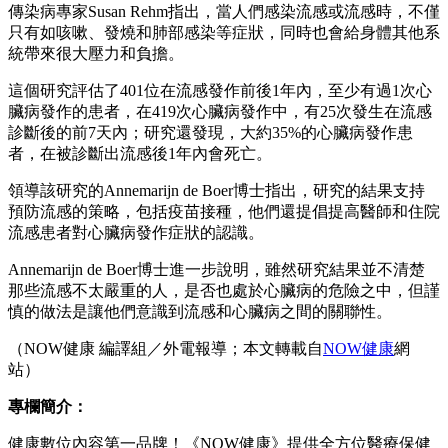
傳染病專家Susan Rehm指出，當人們感染流感或流感時，不僅
只有如咳嗽、發燒和肺部感染等症狀，同時也會給身體其他系
統帶來很大壓力和負擔。
這個研究評估了401位在流感發作前後1年內，至少有過1次心
臟病發作的患者，在419次心臟病發作中，有25次發生在流感
診斷後的前7天內；研究還發現，大約35%的心臟病發作患
者，在被診斷出流感後1年內會死亡。
領導該研究的Annemarijn de Boer博士指出，研究的結果支持
預防流感的策略，包括疫苗接種，他們還提倡提高醫師和住院
流感患者對心臟病發作症狀的認識。
Annemarijn de Boer博士進一步說明，雖然研究結果並不清楚
那些流感不太嚴重的人，是否也處於心臟病的危險之中，但謹
慎的做法是讓他們意識到流感和心臟病之間的關聯性。
（NOW健康 編譯組／外電報導；本文轉載自
NOW健康
網
站）
專欄簡介：
健康數位內容第一品牌！《NOW健康》提供全方位醫療保健