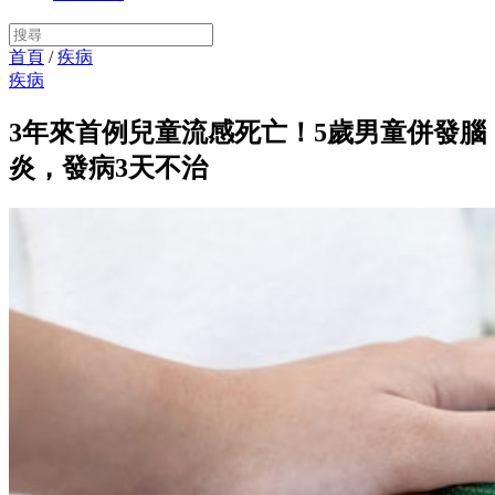
首頁
/
疾病
疾病
3年來首例兒童流感死亡！5歲男童併發腦
炎，發病3天不治