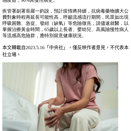
感疫苗，96%具慢性病史。
疾管署副署長羅一鈞說，預計疫情將持續，抗病毒藥物擴大公
費對象時程再延長可能性高，呼籲流感流行期間，民眾如出現
呼吸困難、急促、發紺（缺氧）等危險徵兆，請儘速就醫，以
掌握治療黃金時間，65歲以上長者、嬰幼兒、高風險慢性病人
等流感高危險群，應特別留意健康狀況。
本文轉載自
2023.5.16
「中央社」
，僅反映作者意見，不代表本
社立場。