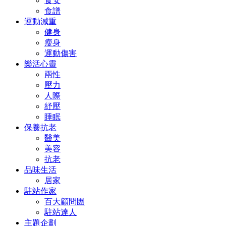
食安
食譜
運動減重
健身
瘦身
運動傷害
樂活心靈
兩性
壓力
人際
紓壓
睡眠
保養抗老
醫美
美容
抗老
品味生活
居家
駐站作家
百大顧問團
駐站達人
主題企劃