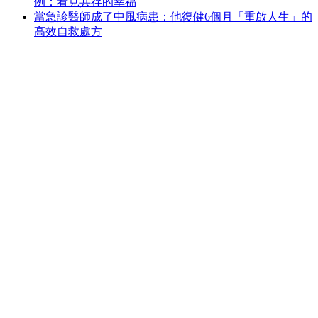
例：看見共存的幸福
當急診醫師成了中風病患：他復健6個月「重啟人生」的
高效自救處方