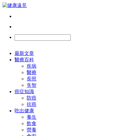
最新文章
醫療百科
疾病
醫療
長照
失智
癌症知識
防癌
抗癌
吃出健康
養生
飲食
營養