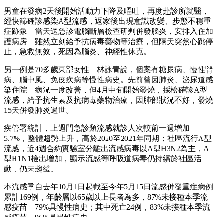
男童在發病2天後開始活動力下降及嘔吐，再度赴診所就醫，
經快篩確診感染A型流感，返家後出現意識改變、步態不穩重
症跡象，當天送急診電腦斷層檢查研判併發腦炎，安排入住加
護病房，雖然立刻給予抗病毒藥物等治療，但隔天突然心跳停
止，急救無效，死因為腦炎、神經性休克。
另一例是70多歲東部女性，林詠青說，個案有糖尿病、慢性腎
病、腦中風、免疫疾病等慢性病史。先前曾因肺炎、泌尿道感
染住院，病況一度改善，但4月中旬開始發燒，採檢確診A型
流感，給予抗生素及抗病毒藥物治療，因肺部狀況不好，發燒
15天併發肺炎過世。
疾管署統計，上週門急診類流感就診人次較前一週增加
5.7%，整體趨勢上升，高於2020至2021年同期；社區流行A型
流感，近4週合約實驗室分離出流感病毒以A型H3N2為主，A
型H1N1檢出增加，顯示流感等呼吸道病毒仍持續於社區活
動，仍未趨緩。
本流感季自去年10月1日起截至今年5月15日流感併發重症病例
累計169例，年齡層以65歲以上長者為多，87%未接種本季流
感疫苗，79%具慢性病史；其中死亡24例，83%未接種本季流