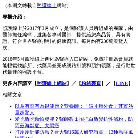
（本圖文轉載自
照護線上
網站）
專欄介紹：
照護線上於2017年3月成立，是個醫護人員所組成的團隊，由
醫師擔任編輯，邀集各專科醫師，提供給您高品質、具有實
證、符合世界醫療指引的健康資訊。每月約有230萬瀏覽人
次。
2018年5月照護線上進化為醫療入口網站，免費註冊為會員就
能輕鬆找診所、找藥局並完成網路掛號和預約領藥，是行動世
代最佳的照護平台。
更多內容請至【
照護線上網站
】／【
粉絲專頁
】／【
LINE
】
相關文章
以為有菜有肉很健康？營養師：「這４種外食」其實熱
量超驚人
愛吃飯吃麵怕發胖？醫師教１招把白飯變抗性澱粉，防
阿茲海默症、大腸癌
打瘦瘦針能防癌？台大醫16萬人研究證實：13種癌症風