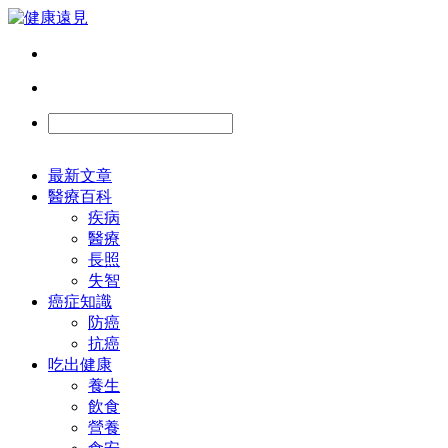
最新文章
醫療百科
疾病
醫療
長照
失智
癌症知識
防癌
抗癌
吃出健康
養生
飲食
營養