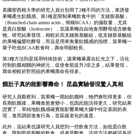
美國密西根大學的研究人員分別用了2種不同的方法，來誘發
果蠅產生飢餓感。第1種是限制果蠅飲食中的「支鏈胺基酸」
（Branched-chain amino acids，簡稱BCAA）的攝取量，尤其
是異白胺酸（Isoleucine），並讓果蠅自由地食用酵母或含糖食
物。研究結果發現，相較於高支鏈胺基酸組，低支鏈胺基酸組
的果蠅偏愛吃酵母，而這是用來衡量飢餓感的指標，當果蠅一
輩子吃低BCAA飲食時，壽命明顯較長。
第2種方法則是採用特殊技術，讓果蠅暴露在紅光之下，活化
控制飢餓相關的神經元，促使食慾提升2倍之多，結果發現，
壽命相較於對照組的果蠅壽命長得多。
餓肚子真的能影響壽命！ 昆蟲實驗發現驚人真相
研究人員觀察到，當果蠅一開始飢餓時，牠們會吃得更多，但
長期飢餓後，果蠅食慾會變小，也因此能活得更久，研究結果
證實了，單純地飢餓感確實能影響果蠅大腦中特定基因的表
現，進而調節進食行為，並延緩老化的速度。
此外，這結果也讓研究人員想到一些飲食方法，如低蛋白飲
食、限制甲硫胺酸的飲食，或者是斷食，這些方法都被認為可