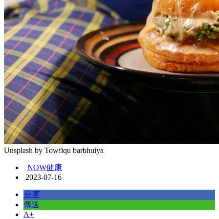
Unsplash by Towfiqu barbhuiya
NOW健康
2023-07-16
分享
傳送
A+