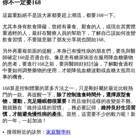
你不一定要168
這篇重點絕不是說大家都要趕上潮流，都要168一下。
尤其本身有飲食障礙，曾經有暴食、厭食的人，或現在其實體
重過輕的人，最好在醫療人員的幫助下，了解自己該如何改變
飲食習慣，不要隨意聽了朋友分享就也開始168。
另外再重複前面的提醒，本身已有慢性病的朋友們，要先與醫
師確定168是否適合你。像是患有糖尿病並在服用降血糖藥物
的患者，要進行168之前，要與醫師好好討論，了解斷食過程
中要如何調整藥物的使用，才能降低血糖波動或血糖太低而出
事的機會。
168算是控制體重的眾多方法之一，只是剛好屬於最近比較熱
門的一款。再提醒一下，
除了控制進食時間外，選擇原型食
物，運動，充足睡眠都很重要！
而且做到這樣的改變並不難。
難就難在「維持這樣的習慣」，務必要記得，
維持良好生活習
慣，才能避免慢性病的產生
。當然，這需要不少的毅力呢！新
的一年，一起加油！
•
搜尋附近的診所：
家庭醫學科