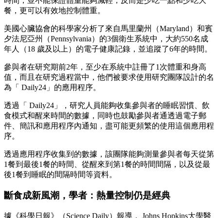
時間，並不能保證體重能夠減輕，反而是少吃一點和少吃大
餐，更可以有效地控制體重。
美國心臟協會的科學家分析了來自馬里蘭州（Maryland）和賓
夕法尼亞州（Pennsylvania）的3個衛生系統中，大約550名成
年人（18 歲及以上）的電子健康記錄，並追蹤了6年的時間。
參與者在研究期前2年，至少在系統中註冊了1次體重和身高
值，而且在研究過程當中，他們被要求使用研究團隊設計的名
為「 Daily24」的應用程序。
透過「 Daily24」，研究人員能夠收集參與者的睡眠習慣、飲
食模式和醒來時間的數據，同時也鼓勵參與者通透過電子郵
件、簡訊和應用程序內通知，盡可能更頻繁的使用這個應用程
序。
透過應用程序收集到的數據，該團隊能夠測量參與者每天從第
1餐到最後1餐的時間、從醒來到第1餐的時間間隔，以及從最
後1餐到睡眠的間隔時間等資料。
斷食成新風潮，學者：熱量控制仍是經典
據《科學日報》（Science Daily）報導， Johns Hopkins大學醫