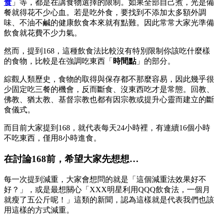
食
」等，都是在講食物選擇的限制。如果全部自己煮，光是備
餐就得花不少心血。若是吃外食，要找到不添加太多額外調
味、不油不鹹的健康飲食本來就有點難。因此常常大家光準備
飲食就花費不少力氣。
然而，提到168，這種飲食法比較沒有特別限制你該吃什麼樣
的食物，比較是在強調吃東西「
時間點
」的部分。
綜觀人類歷史，食物的取得與保存都不那麼容易，因此幾乎很
少固定吃三餐的機會，反而斷食、沒東西吃才是常態。回教、
佛教、猶太教、基督宗教也都有因宗教或提升心靈而建立的斷
食儀式。
而目前大家提到168，就代表每天24小時裡，有連續16個小時
不吃東西，僅用8小時進食。
在討論168前，希望大家先想想…
每一次提到減重，大家會想問的就是「這個減重法效果好不
好？」，或是最想關心「XXX明星利用QQQ飲食法，一個月
就瘦了五公斤呢！」這類的新聞，認為這樣就是代表我們也該
用這樣的方式減重。