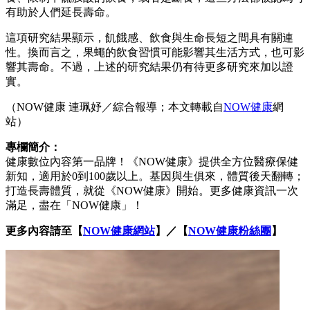
有助於人們延長壽命。
這項研究結果顯示，飢餓感、飲食與生命長短之間具有關連
性。換而言之，果蠅的飲食習慣可能影響其生活方式，也可影
響其壽命。不過，上述的研究結果仍有待更多研究來加以證
實。
（NOW健康 連珮妤／綜合報導；本文轉載自
NOW健康
網
站）
專欄簡介：
健康數位內容第一品牌！《NOW健康》提供全方位醫療保健
新知，適用於0到100歲以上。基因與生俱來，體質後天翻轉；
打造長壽體質，就從《NOW健康》開始。更多健康資訊一次
滿足，盡在「NOW健康」！
更多內容請至【
NOW健康網站
】／【
NOW健康粉絲團
】