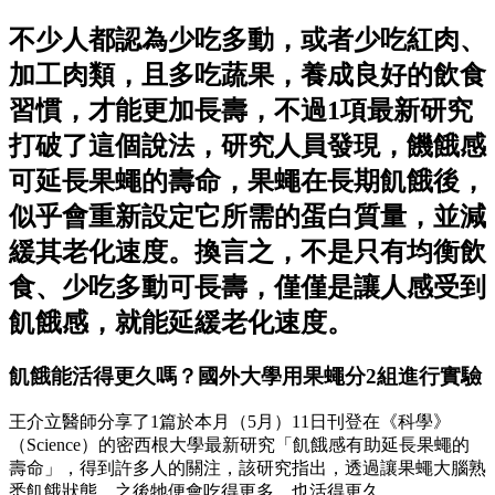
不少人都認為少吃多動，或者少吃紅肉、
加工肉類，且多吃蔬果，養成良好的飲食
習慣，才能更加長壽，不過1項最新研究
打破了這個說法，研究人員發現，饑餓感
可延長果蠅的壽命，果蠅在長期飢餓後，
似乎會重新設定它所需的蛋白質量，並減
緩其老化速度。換言之，不是只有均衡飲
食、少吃多動可長壽，僅僅是讓人感受到
飢餓感，就能延緩老化速度。
飢餓能活得更久嗎？國外大學用果蠅分2組進行實驗
王介立醫師分享了1篇於本月（5月）11日刊登在《科學》
（Science）的密西根大學最新研究「飢餓感有助延長果蠅的
壽命」，得到許多人的關注，該研究指出，透過讓果蠅大腦熟
悉飢餓狀態，之後牠便會吃得更多，也活得更久。