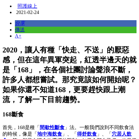
照護線上
2021-02-24
分享
傳送
A+
2020，讓人有種「快走、不送」的厭惡
感，但在這年異軍突起，紅透半邊天的就
是「168」，在各個社團討論聲浪不斷，
許多人都想嘗試。那究竟該如何開始呢？
如果你還不知道168，更要趕快跟上潮
流，了解一下目前趨勢。
168斷食
首先，168是種「
間歇性斷食
」法。一般我們說到不同飲食法
的時候，像是「
地中海飲食
」、「
得舒飲食
」、「
穴居人飲