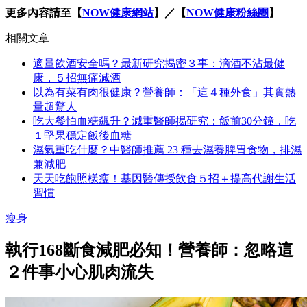
更多內容請至【
NOW健康網站
】／【
NOW健康粉絲團
】
相關文章
適量飲酒安全嗎？最新研究揭密３事：滴酒不沾最健
康，５招無痛減酒
以為有菜有肉很健康？營養師：「這４種外食」其實熱
量超驚人
吃大餐怕血糖飆升？減重醫師揭研究：飯前30分鐘，吃
１堅果穩定飯後血糖
濕氣重吃什麼？中醫師推薦 23 種去濕養脾胃食物，排濕
兼減肥
天天吃飽照樣瘦！基因醫傳授飲食５招＋提高代謝生活
習慣
瘦身
執行168斷食減肥必知！營養師：忽略這
２件事小心肌肉流失