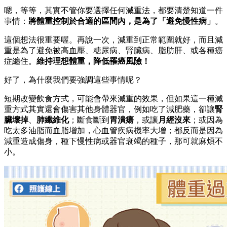
嗯，等等，其實不管你要選擇任何減重法，都要清楚知道一件
事情：
將體重控制於合適的區間內，是為了「避免慢性病」
。
這個想法很重要喔。再說一次，減重到正常範圍就好，而且減
重是為了避免被高血壓、糖尿病、腎臟病、脂肪肝、或各種癌
症纏住。
維持理想體重，降低罹癌風險！
好了，為什麼我們要強調這些事情呢？
短期改變飲食方式，可能會帶來減重的效果，但如果這一種減
重方式其實還會傷害其他身體器官，例如吃了減肥藥，卻讓
腎
臟壞掉
、
肺纖維化
；斷食斷到
胃潰瘍
，或讓
月經沒來
；或因為
吃太多油脂而血脂增加，心血管疾病機率大增；都反而是因為
減重造成傷身，種下慢性病或器官衰竭的種子，那可就麻煩不
小。