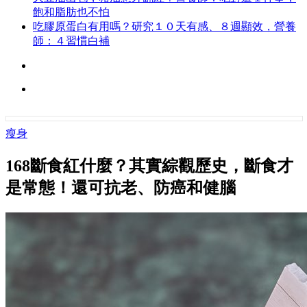
飽和脂肪也不怕
吃膠原蛋白有用嗎？研究１０天有感、８週顯效，營養
師：４習慣白補
瘦身
168斷食紅什麼？其實綜觀歷史，斷食才
是常態！還可抗老、防癌和健腦