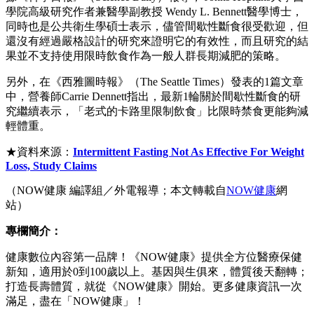
學院高級研究作者兼醫學副教授 Wendy L. Bennett醫學博士，
同時也是公共衛生學碩士表示，儘管間歇性斷食很受歡迎，但
還沒有經過嚴格設計的研究來證明它的有效性，而且研究的結
果並不支持使用限時飲食作為一般人群長期減肥的策略。
另外，在《西雅圖時報》（The Seattle Times）發表的1篇文章
中，營養師Carrie Dennett指出，最新1輪關於間歇性斷食的研
究繼續表示，「老式的卡路里限制飲食」比限時禁食更能夠減
輕體重。
★資料來源：
Intermittent Fasting Not As Effective For Weight
Loss, Study Claims
（NOW健康 編譯組／外電報導；本文轉載自
NOW健康
網
站）
專欄簡介：
健康數位內容第一品牌！《NOW健康》提供全方位醫療保健
新知，適用於0到100歲以上。基因與生俱來，體質後天翻轉；
打造長壽體質，就從《NOW健康》開始。更多健康資訊一次
滿足，盡在「NOW健康」！