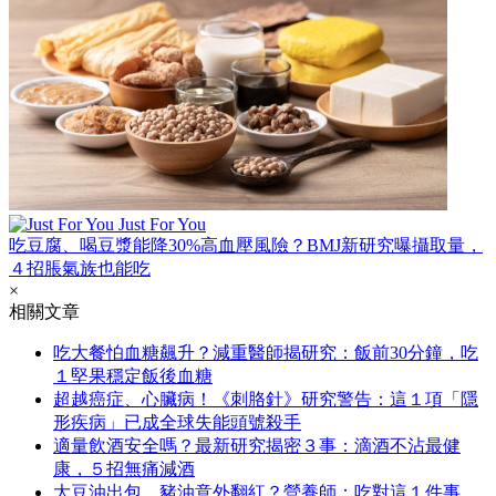
Just For You
吃豆腐、喝豆漿能降30%高血壓風險？BMJ新研究曝攝取量，
４招脹氣族也能吃
×
相關文章
吃大餐怕血糖飆升？減重醫師揭研究：飯前30分鐘，吃
１堅果穩定飯後血糖
超越癌症、心臟病！《刺胳針》研究警告：這１項「隱
形疾病」已成全球失能頭號殺手
適量飲酒安全嗎？最新研究揭密３事：滴酒不沾最健
康，５招無痛減酒
大豆油出包，豬油意外翻紅？營養師：吃對這１件事，