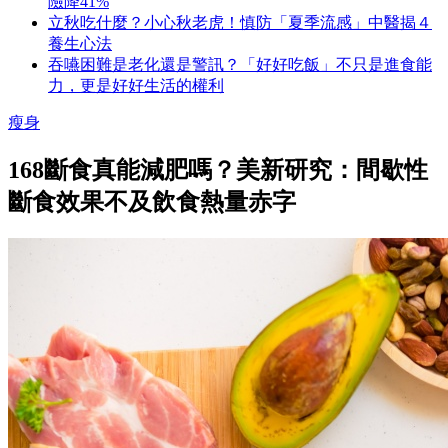
險降41%
立秋吃什麼？小心秋老虎！慎防「夏季流感」中醫揭４
養生心法
吞嚥困難是老化還是警訊？「好好吃飯」不只是進食能
力，更是好好生活的權利
瘦身
168斷食真能減肥嗎？美新研究：間歇性
斷食效果不及飲食熱量赤字