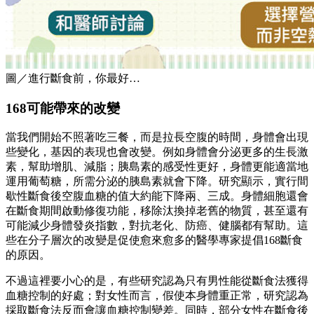
圖／進行斷食前，你最好…
168可能帶來的改變
當我們開始不照著吃三餐，而是拉長空腹的時間，身體會出現
些變化，基因的表現也會改變。例如身體會分泌更多的生長激
素，幫助增肌、減脂；胰島素的感受性更好，身體更能適當地
運用葡萄糖，所需分泌的胰島素就會下降。研究顯示，實行間
歇性斷食後空腹血糖的值大約能下降兩、三成。身體細胞還會
在斷食期間啟動修復功能，移除汰換掉老舊的物質，甚至還有
可能減少身體發炎指數，對抗老化、防癌、健腦都有幫助。這
些在分子層次的改變是促使愈來愈多的醫學專家提倡168斷食
的原因。
不過這裡要小心的是，有些研究認為只有男性能從斷食法獲得
血糖控制的好處；對女性而言，假使本身體重正常，研究認為
採取斷食法反而會讓血糖控制變差。同時，部分女性在斷食後