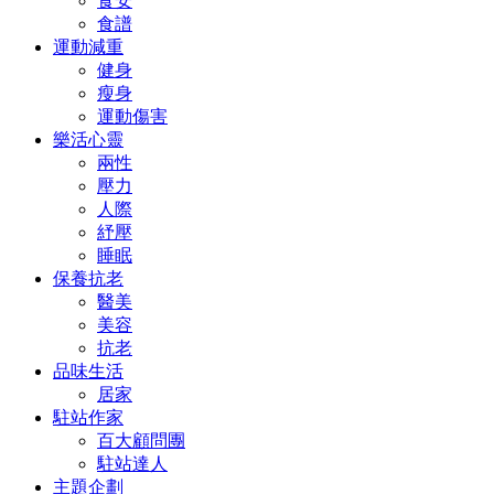
食安
食譜
運動減重
健身
瘦身
運動傷害
樂活心靈
兩性
壓力
人際
紓壓
睡眠
保養抗老
醫美
美容
抗老
品味生活
居家
駐站作家
百大顧問團
駐站達人
主題企劃