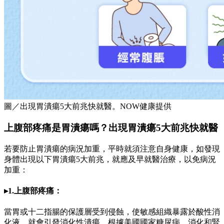
圖／出現胃潰瘍5大前兆快就醫。NOW健康提供
上腹部疼痛是胃潰瘍嗎？出現胃潰瘍5大前兆快就醫
若要防止胃潰瘍的病況加重，平時就須注意自身健康，如發現
身體出現以下胃潰瘍5大前兆，就應及早就醫治療，以免病況
加重：
▸1.上腹部疼痛：
當胃或十二指腸的保護層受到侵蝕，使敏感組織暴露於酸性消
化液，就會引發消化性潰瘍。根據美國國家糖尿病、消化和腎