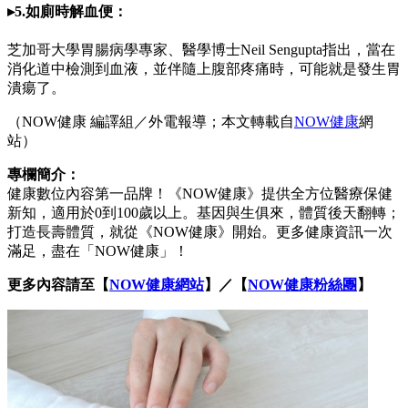
▸5.如廁時解血便：
芝加哥大學胃腸病學專家、醫學博士Neil Sengupta指出，當在
消化道中檢測到血液，並伴隨上腹部疼痛時，可能就是發生胃
潰瘍了。
（NOW健康 編譯組／外電報導；本文轉載自
NOW健康
網
站）
專欄簡介：
健康數位內容第一品牌！《NOW健康》提供全方位醫療保健
新知，適用於0到100歲以上。基因與生俱來，體質後天翻轉；
打造長壽體質，就從《NOW健康》開始。更多健康資訊一次
滿足，盡在「NOW健康」！
更多內容請至【
NOW健康網站
】／【
NOW健康粉絲團
】