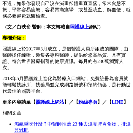
不過，如果你發現自己沒在減重卻體重直直落，常常食慾不
振，平常容易疲憊，容易胃痛痙攣，或甚至咳血、解血便，就
務必要趕緊就醫檢查。
（文／白映俞 醫師；本文轉載自
照護線上
網站）
專欄介紹：
照護線上於2017年3月成立，是個醫護人員所組成的團隊，由
醫師擔任編輯，邀集各專科醫師，提供給您高品質、具有實
證、符合世界醫療指引的健康資訊。每月約有230萬瀏覽人
次。
2018年5月照護線上進化為醫療入口網站，免費註冊為會員就
能輕鬆找診所、找藥局並完成網路掛號和預約領藥，是行動世
代最佳的照護平台。
更多內容請至【
照護線上網站
】／【
粉絲專頁
】／【
LINE
】
相關文章
濕氣重吃什麼？中醫師推薦 23 種去濕養脾胃食物，排濕
兼減肥