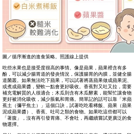
圖／循序漸進的進食策略。照護線上提供
吃些水果也是接受度很高的事情。像是蘋果，蘋果裡含有多
酚，可以減少腸胃道的發炎情況，保護腸胃的內膜，並健全腸
道菌叢。如果無法吃下蘋果，可以試著將蒸蘋果做成蘋果泥、
或煮成蘋果醬，變軟一點會更好吸收。香蕉對又吐又拉，需要
補充電解質的人很適合；木瓜則含有木瓜酵素，能幫忙讓食物
更好被消化吸收，減少脹氣和胃痛。簡單記的話可以靠「米蘋
蕉土（彌平焦土）」這個口訣，試著吃吃看稀飯、蘋果（蘋果
泥或蘋果醬）、香蕉、吐司之類的食物。如果吃這些都可以
「著腹」，沒有再引發胃痛、不會吐，再繼續嘗試更廣泛的食
物選擇。