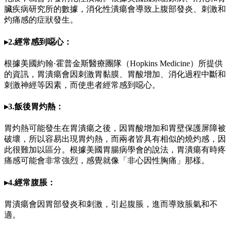
臟疾病研究所的數據，消化性潰瘍會導致上腹部發炎、刺激和
灼痛感的症狀發生。
▸2.經常感到噁心：
根據美國約翰·霍普金斯醫療團隊（Hopkins Medicine）所提供
的資訊，胃潰瘍會因刺激胃黏膜、胃酸增加、消化過程中斷和
刺激神經等因素，而使患者經常感到噁心。
▸3.飯後胃灼熱：
胃灼熱可能發生在胃潰瘍之後，因胃酸增加和胃壁保護屏障被
破壞，所以容易出現胃灼熱，而兩者皆具有相似的燒灼感，因
此很難加以區分。根據美國胃腸病學會的說法，胃潰瘍有時疼
痛感可能會非常強烈，感覺就像「非心因性胸痛」那樣。
▸4.經常腹脹：
胃潰瘍會因胃部發炎和刺激，引起腹脹，進而導致脹氣和不
適。