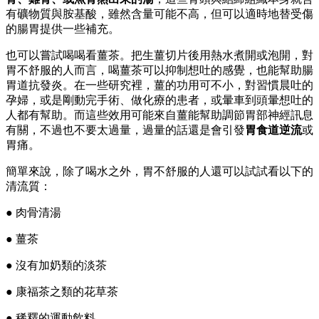
有礦物質與胺基酸，雖然含量可能不高，但可以適時地替受傷
的腸胃提供一些補充。
也可以嘗試喝喝看薑茶。把生薑切片後用熱水煮開或泡開，對
胃不舒服的人而言，喝薑茶可以抑制想吐的感覺，也能幫助腸
胃道抗發炎。在一些研究裡，薑的功用可不小，對習慣晨吐的
孕婦，或是剛動完手術、做化療的患者，或暈車到頭暈想吐的
人都有幫助。而這些效用可能來自薑能幫助調節胃部神經訊息
有關，不過也不要太過量，過量的話還是會引發
胃食道逆流
或
胃痛。
簡單來說，除了喝水之外，胃不舒服的人還可以試試看以下的
清流質：
● 肉骨清湯
● 薑茶
● 沒有加奶類的淡茶
● 康福茶之類的花草茶
● 稀釋的運動飲料