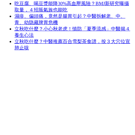
吃豆腐、喝豆漿能降30%高血壓風險？BMJ新研究曝攝
取量，４招脹氣族也能吃
濕疹、偏頭痛，竟然是腸胃引起？中醫拆解老、中、
青、幼隐藏脾胃危機
立秋吃什麼？小心秋老虎！慎防「夏季流感」中醫揭４
養生心法
立秋吃什麼？中醫推薦百合雪梨茶食譜，按３大穴位宣
肺止咳