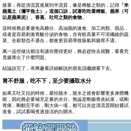
接著，再從清流質進展到半流質，像是稀飯之類的，記得
「米
蘋蕉土（彌平焦土）」這個口訣，試著吃吃看稀飯、蘋果（可
以是蘋果泥）、香蕉、吐司之類的食物
。
這時候務必要避免高糖分、高油脂的速食、加工肉類、甜品，
或者是容易刺激胃酸分泌的食物，含有較高量不可溶纖維的蔬
菜、全穀類也不適合，都會更容易導致脹氣和腸胃不適。
萬一這些做法都沒有讓你覺得更好，務必趕快去就醫，看看究
竟腸胃出了什麼問題。
結論說完了，有興趣看詳細解說的朋友請繼續看下去。
胃不舒服，吃不下，至少要攝取水分
如果又吐又拉的時候，最怕脫水，脫水之後會影響更多身體機
能，因此務必要補充足量的水分。無論是剛腸胃炎結束，或剛
胃痛，剛動完手術，剛大病一場，都可以先從清流質開始嘗試
進食，試試看喝煮過放涼的白開水。