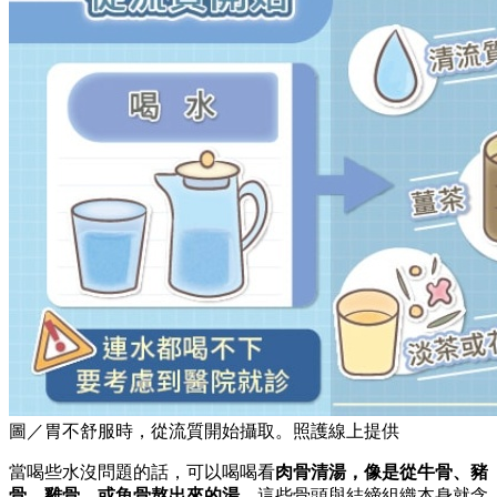
圖／胃不舒服時，從流質開始攝取。照護線上提供
當喝些水沒問題的話，可以喝喝看
肉骨清湯，像是從牛骨、豬
骨、雞骨、或魚骨熬出來的湯
，這些骨頭與結締組織本身就含