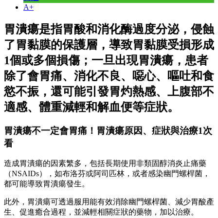
A+
胃潰瘍是指胃酸和消化酶過度分泌，侵蝕
了胃黏膜的保護層，導致胃黏膜受損形成
1個或多個損傷；一旦出現胃潰瘍，患者
除了會胃痛、消化不良、噁心、嘔吐和食
慾不振，還可能引發胃灼熱感、上腹部不
適感、體重減輕和解血便等症狀。
胃潰瘍不一定會胃痛！胃潰瘍原因、症狀與治療1次
看
造成胃潰瘍的因素繁多，包括長期使用非類固醇消炎止痛藥
（NSAIDs），如布洛芬或阿司匹林，或者感染幽門螺桿菌，
都可能導致胃潰瘍發生。
此外，胃潰瘍可透過服用能有效消除幽門螺桿菌、減少胃酸產
生、促進癒合過程，並減輕相關症狀的藥物，加以治療。