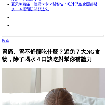
夏天膝蓋痛、僵硬卡卡？醫警告：吃冰恐催化關節發
炎，４招預防關節退化
飲食
胃痛、胃不舒服吃什麼？避免７大NG食
物，除了喝水４口訣吃對幫你補體力