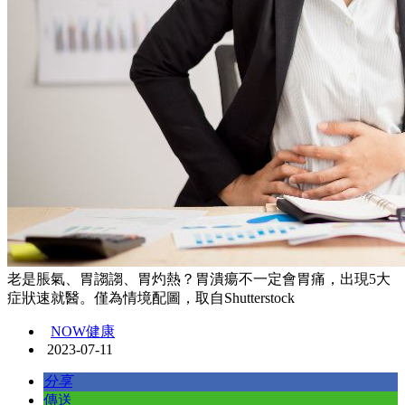
老是脹氣、胃謅謅、胃灼熱？胃潰瘍不一定會胃痛，出現5大
症狀速就醫。僅為情境配圖，取自Shutterstock
NOW健康
2023-07-11
分享
傳送