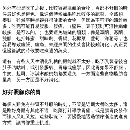
另外有些是吃了之後，比較容易脹氣的食物，胃部不舒服的時
候最好也是避免。像這個時候如果吃比較多的蔬菜、全穀類、
麥麩，雖然平時是很好很健康的食物，但因為不可溶的纖維較
多，吃完可能容易腹脹、腹痛。（堅果、豆子類則可溶性纖維
較多，是可以的。）也要避免短鏈的醣類，像是單醣、寡醣、
雙醣，包括蜂蜜、甜味劑、香腸、花椰菜、蘆筍、洋蔥等，也
容易導致腹脹、腹痛。未經烹調的生菜會比較難消化，真正要
慢慢嘗試的時候要吃煮過的蔬菜。
還有，有些人天生消化乳糖的機能就不太好，吃了乳製品後會
肚子咕咕叫，或引發脹氣、胃痛或痙攣，因此胃如果不舒服，
牛奶、起司、冰淇淋酸奶類都要避免，一方面這些食物脂肪含
量高，另一方面是不好消化。
好好照顧你的胃
每個人難免有些胃不舒服的時刻，不管是近期大餐吃太多，還
是剛好身體有其他不適，吃藥打針導致胃痛，或是腸胃炎發作
而讓人又吐又拉。這些狀況下，要慢慢地透過循序漸進的進食
方式，讓胃部重上軌道。