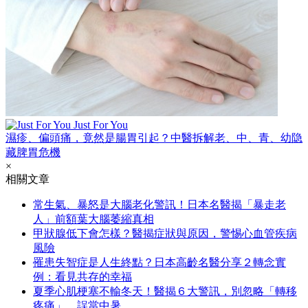
Just For You
濕疹、偏頭痛，竟然是腸胃引起？中醫拆解老、中、青、幼隐
藏脾胃危機
×
相關文章
常生氣、暴怒是大腦老化警訊！日本名醫揭「暴走老
人」前額葉大腦萎縮真相
甲狀腺低下會怎樣？醫揭症狀與原因，警惕心血管疾病
風險
罹患失智症是人生終點？日本高齡名醫分享２轉念實
例：看見共存的幸福
夏季心肌梗塞不輸冬天！醫揭６大警訊，別忽略「轉移
疼痛」、誤當中暑