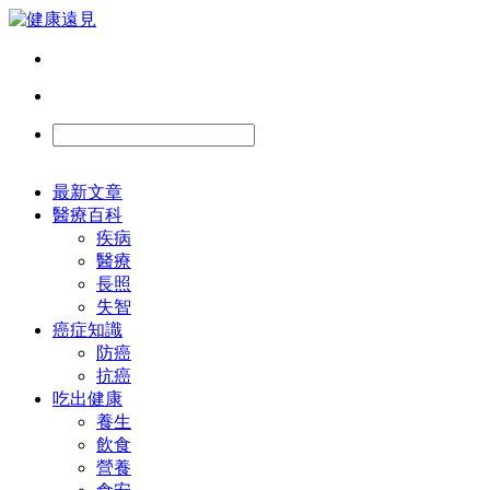
最新文章
醫療百科
疾病
醫療
長照
失智
癌症知識
防癌
抗癌
吃出健康
養生
飲食
營養