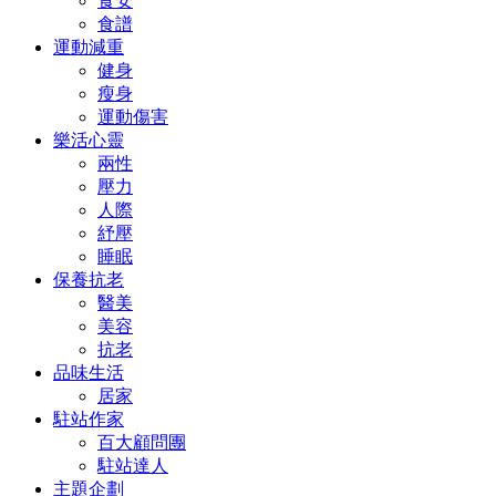
食安
食譜
運動減重
健身
瘦身
運動傷害
樂活心靈
兩性
壓力
人際
紓壓
睡眠
保養抗老
醫美
美容
抗老
品味生活
居家
駐站作家
百大顧問團
駐站達人
主題企劃