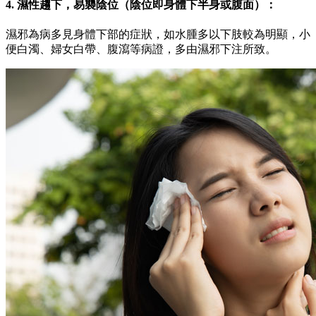
4. 濕性趨下，易襲陰位（陰位即身體下半身或腹面）：
濕邪為病多見身體下部的症狀，如水腫多以下肢較為明顯，小
便白濁、婦女白帶、腹瀉等病證，多由濕邪下注所致。