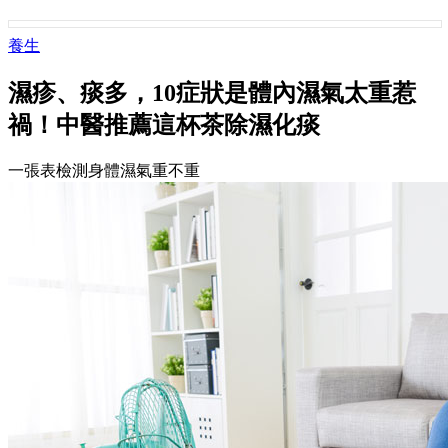
養生
濕疹、痰多，10症狀是體內濕氣太重惹
禍！中醫推薦這杯茶除濕化痰
一張表檢測身體濕氣重不重