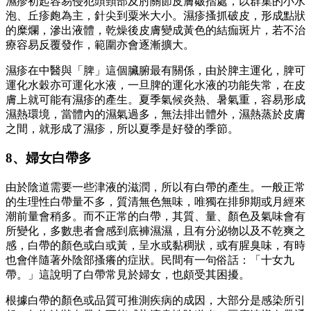
濕疹初起容易侵犯頭頸部及肘關節皮膚皺摺處，以群集的小水
泡、丘疹皰為主，針尖到粟米大小。濕疹搔抓破皮，形成點狀
的糜爛，滲出液體，乾燥後皮膚變成黃色的結痂斑片，若不治
療容易反覆發作，範圍亦會逐漸擴大。
濕疹在中醫與「脾」這個臟腑最有關係，由於脾主運化，脾可
運化水穀亦可運化水液，一旦脾的運化水液的功能失常，在皮
膚上就可能有濕疹的產生。夏季氣候炎熱、暑氣重，容易形成
濕熱環境，當體內的濕氣過多，無法排出體外，濕熱蒸於皮膚
之間，就形成了濕疹，所以夏季是好發的季節。
8、婦女白帶多
由於陰道需要一些津液的滋潤，所以有白帶的產生。一般正常
的生理性白帶量不多，質清無色無味，唯獨在排卵期或月經來
潮前量會稍多。而不正常的白帶，其質、量、顏色及氣味會有
所變化，多數患者會感到底褲濕濕，且有分泌物以及不乾爽之
感，白帶的顏色或白或黃，呈水或黏稠狀，或有腥臭味，有時
也會伴隨著外陰部搔癢的症狀。民間有一句俗話：「十女九
帶。」這說明了白帶常見於婦女，也頗受其困擾。
根據白帶的顏色或品質可推測疾病的成因，大部分是感染所引