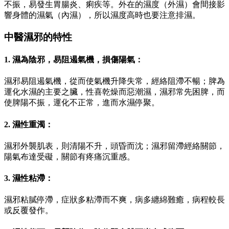
不振，易發生胃腸炎、痢疾等。外在的濕度（外濕）會間接影
響身體的濕氣（內濕），所以濕度高時也要注意排濕。
中醫濕邪的特性
1. 濕為陰邪，易阻遏氣機，損傷陽氣：
濕邪易阻遏氣機，從而使氣機升降失常，經絡阻滯不暢；脾為
運化水濕的主要之臟，性喜乾燥而惡潮濕，濕邪常先困脾，而
使脾陽不振，運化不正常，進而水濕停聚。
2. 濕性重濁：
濕邪外襲肌表，則清陽不升，頭昏而沈；濕邪留滯經絡關節，
陽氣布達受礙，關節有疼痛沉重感。
3. 濕性粘滯：
濕邪粘膩停滯，症狀多粘滯而不爽，病多纏綿難癒，病程較長
或反覆發作。