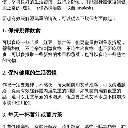
慣，堅持良好的生活習慣，並持之以恆，才能讓身體恢復到健
康正常的狀態。（僅為情境圖，取自unsplash）
要想有效緩解濕氣重的情況，可以從以下幾個方面做起：
1. 保持規律飲食
可以多吃一些苦瓜、紅豆、薏仁等，但要盡量做到葷素搭配，
營養均衡，不吃辛辣刺激食物，不吃生冷食物，也不要吃甜
食，可以多攝取一些新鮮的水果和蔬菜，也可以多吃一些熱性
的食物。
2. 保持健康的生活習慣
作息一定要規律，不熬夜，每天睡前用艾草泡腳，可以疏通脈
絡，從而有效緩解體內濕氣重的問題。如果體內濕氣很重的
話，還可以用艾草煮的水泡澡，但是要注意艾草水是不能加冷
水調和使用的。
3. 每天一杯薑汁或薑片茶
生薑性味辛辣，有發汗解表、疏風散寒、溫中止嘔等功效。在