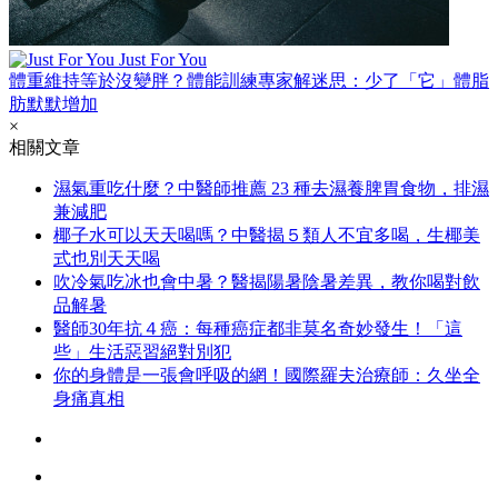
Just For You
體重維持等於沒變胖？體能訓練專家解迷思：少了「它」體脂
肪默默增加
×
相關文章
濕氣重吃什麼？中醫師推薦 23 種去濕養脾胃食物，排濕
兼減肥
椰子水可以天天喝嗎？中醫揭５類人不宜多喝，生椰美
式也別天天喝
吹冷氣吃冰也會中暑？醫揭陽暑陰暑差異，教你喝對飲
品解暑
醫師30年抗４癌：每種癌症都非莫名奇妙發生！「這
些」生活惡習絕對別犯
你的身體是一張會呼吸的網！國際羅夫治療師：久坐全
身痛真相