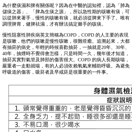
為什麼痰濕和脾有關係呢？因為在中醫的認知裡，認為「肺為
儲痰之器」、「脾為生痰之源」，所以急性期的咳嗽有痰，可
以從肺來著手，慢性的咳嗽有痰，就必須從脾來下手了。唯有
調理脾胃，健脾祛濕，才有辦法搞定棘手的咳痰。
慢性阻塞性肺疾病英文簡稱為COPD，COPD 的人主要的表現
是咳嗽，他們的咳嗽是慢性咳嗽，很難痊癒。追溯起來，大都
有抽菸的病史，年輕的時候喜歡抽菸，一抽就是20年、30年、
40年，抽煙時不覺得會怎樣，只是時間一久，幾年後才知道，
抽菸其實對氣管及肺部的傷害很大。COPD 的病人長期咳喘，
嚴重者一走動就喘，有的人必須依賴氧氣來輔助呼吸。為避免
呼吸道的傷害，吸菸者及早戒菸是很重要的一件事。