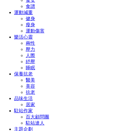
食安
食譜
運動減重
健身
瘦身
運動傷害
樂活心靈
兩性
壓力
人際
紓壓
睡眠
保養抗老
醫美
美容
抗老
品味生活
居家
駐站作家
百大顧問團
駐站達人
主題企劃