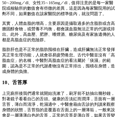
50∼200mg／dl、女性35∼165mg／dl，值得注意的是每一家醫
院或檢驗所的數值會有些微的差異，這是因為每家醫院用的試
劑不同，如果數值在該家醫院的標準值內，就沒問題了。
其實，人體血脂的增高，主要原因是攝取過多的含脂肪或含高
膽固醇食物，或營養不均衡，都會讓血脂無法正常的代謝或排
出。此外，高血壓、肥胖、嗜煙酒、糖尿病及有家族遺傳的人
都是高脂血症的危險群。
脂肪肝也是不正常的脂肪囤積在肝臟，造成肝臟無法正常發揮
其正常生理功能，人就會容易疲勞倦怠。古代中醫並沒有「高
脂血症」的名稱，中醫對高脂血症的看法屬於「痰濕」的範
圍，認為是不正常的代謝產物沒有正常排出，囤積在身體，造
成身體的負擔。
10、舌苔厚
上完廁所後我們通常就開始洗漱了，刷牙前不妨抽出幾秒鐘，
對著鏡子看看自己的舌頭。健康的舌淡紅而潤澤，舌面有一層
舌苔，薄白而清淨，乾濕適中，中醫會藉由舌診的判讀來觀察
身體的狀態，舌苔指的是覆蓋在舌面上的一層薄垢，一般來說
會是一層薄薄白色的舌苔，正常的舌苔是薄白苔，如果舌苔變