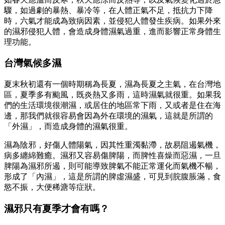
驟，如過劇的暴熱、暴冷等，在人體正氣不足，抵抗力下降
時，六氣才能成為致病因素，並侵犯人體發生疾病。如果外來
的濕邪侵犯人體，會造成身體濕氣過重，進而影響正常身體生
理功能。
台灣氣候多濕
夏末秋初還有一個時期稱為長夏，濕為長夏之主氣，在台灣地
區，夏季多有颱風，既炎熱又多雨，這時濕氣就很重。如果我
們的生活環境很潮濕，或居住的地區常下雨，又或者是住在海
邊，那我們就很容易會因為外在環境的濕氣，這就是所謂的
「外濕」，而造成身體的濕氣很重。
濕為陰邪，好傷人體陽氣，因其性重濁黏滯，故易阻遏氣機，
病多纏綿難癒。濕邪又容易傷脾陽，而脾性喜燥而惡濕，一旦
脾陽為濕邪所遏，則可能導致脾氣不能正常運化而氣機不暢，
形成了「內濕」，這是所謂的脾虛濕盛，可見到脘腹脹滿，食
慾不振，大便稀溏等症狀。
濕邪只有夏季才會有嗎？