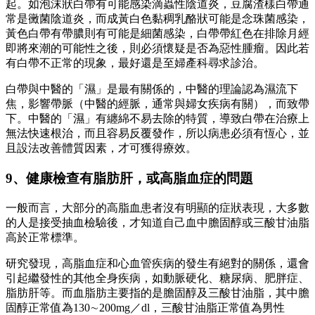
起。如泡沫狀白帶有可能感染滴蟲性陰道炎，豆腐渣樣白帶通
常是黴菌陰道炎，而成黃白色黏稠乳酪狀可能是念珠菌感染，
黃色白帶有帶膿則有可能是細菌感染，白帶帶紅色在排除月經
即將來潮的可能性之後，則必須懷疑是否為惡性腫瘤。因此若
有白帶不正常的現象，最好還是至婦產科尋求診治。
白帶與中醫的「濕」是最有關係的，中醫的理論認為濕流下
焦，影響帶脈（中醫的經脈，通常與婦女疾病有關），而致帶
下。中醫的「濕」有纏綿不易去除的特質，導致白帶在治療上
無法快速根治，而且容易反覆發作，所以病患必須有恆心，並
且設法改善體質因素，才可獲得療效。
9、健康檢查有脂肪肝，或高脂血症的問題
一般而言，大部分的高脂血患者沒有明顯的症狀表現，大多數
的人是接受抽血檢驗後，才知道自己血中膽固醇或三酸甘油脂
高於正常標準。
研究發現，高脂血症和心血管疾病的發生有絕對的關係，還會
引起繼發性的其他全身疾病，如動脈硬化、糖尿病、肥胖症、
脂肪肝等。而血脂肪主要指的是膽固醇及三酸甘油脂，其中膽
固醇正常值為130∼200mg／dl，三酸甘油脂正常值為男性