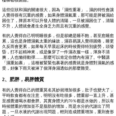
樓梯都很困難。
這些症狀和濕的關連很大，因為「濕性重著」，濕的特性會讓
人覺得很有沉重的感覺，如果身體濕氣重，那可能是脾被濕給
困住了，脾原本可以升發人體的清陽，一旦被濕困住了，清陽
不升，人體就會產生全身乏力而且有沉重的感覺。
有的人覺得自己明明睡很多，但是卻總是睡不飽，甚至愈睡愈
累，這也是身體濕氣太重的緣故，濕容易讓人覺得困倦，睡更
久反而會更累，如果每天早晨起床的時候覺得特別疲勞，頭發
昏，打不起精神來，或是像穿了一件濕衣服一樣，渾身不清
爽，人也懶得動彈……那麼可以肯定你體內有濕了。中醫講
「濕重如裹」，這種被緊緊包裹著的感覺就是身體對濕氣的感
受，好像下雨天被淋了個渾身濕透似的那麼難受。
2、肥胖，易胖體質
有的人覺得自己的體重莫名其妙就增加很多，肚子也變大了，
平時飲食都有在注意，明明沒有吃很多，體重卻一直上升，甚
至感覺連喝水都會胖。其實身體大約70％都是水做的，所以有
時候體重的增加並不是脂肪的增加，而是水分的代謝出了問
題，一旦水液的代謝出現問題，輕則造成體重增加，重則會形