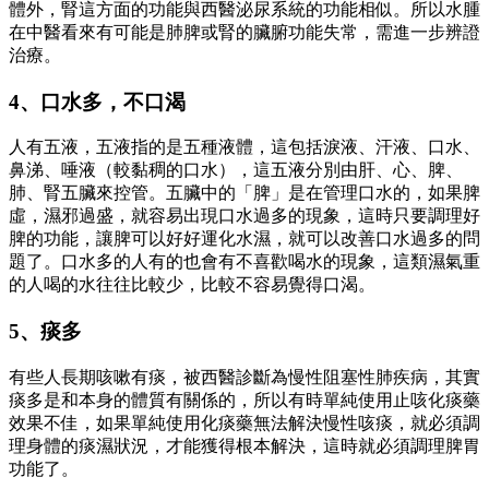
體外，腎這方面的功能與西醫泌尿系統的功能相似。所以水腫
在中醫看來有可能是肺脾或腎的臟腑功能失常，需進一步辨證
治療。
4、口水多，不口渴
人有五液，五液指的是五種液體，這包括淚液、汗液、口水、
鼻涕、唾液（較黏稠的口水），這五液分別由肝、心、脾、
肺、腎五臟來控管。五臟中的「脾」是在管理口水的，如果脾
虛，濕邪過盛，就容易出現口水過多的現象，這時只要調理好
脾的功能，讓脾可以好好運化水濕，就可以改善口水過多的問
題了。口水多的人有的也會有不喜歡喝水的現象，這類濕氣重
的人喝的水往往比較少，比較不容易覺得口渴。
5、痰多
有些人長期咳嗽有痰，被西醫診斷為慢性阻塞性肺疾病，其實
痰多是和本身的體質有關係的，所以有時單純使用止咳化痰藥
效果不佳，如果單純使用化痰藥無法解決慢性咳痰，就必須調
理身體的痰濕狀況，才能獲得根本解決，這時就必須調理脾胃
功能了。