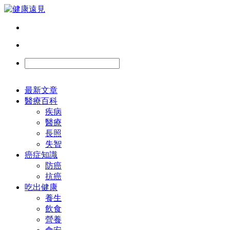
最新文章
醫療百科
疾病
醫療
長照
失智
癌症知識
防癌
抗癌
吃出健康
養生
飲食
營養