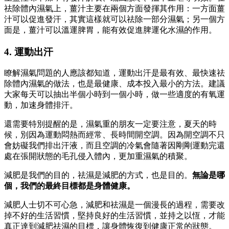
祛除體內濕氣上，薑汁主要在兩個方面發揮其作用：一方面薑
汁可以促進發汗，其實這樣就可以祛除一部分濕氣；另一個方
面是，薑汁可以溫運脾胃，能有效促進脾運化水濕的作用。
4. 運動出汗
瞭解濕氣問題的人應該都知道，運動出汗是最有效、最快速祛
除體內濕氣的做法，也是最健康、成本投入最小的方法。建議
大家每天可以抽出半個小時到一個小時，做一些適度的有氧運
動，加速身體排汗。
還需要特別提醒的是，濕氣重的朋友一定要注意，夏天的時
候，別因為運動悶熱而經常、長時間開空調。因為開空調不只
會妨礙我們排出汗液，而且空調的冷氣會隨著因剛剛運動完還
處在張開狀態的毛孔侵入體內，更加重濕氣的積聚。
減肥是我們的目的，祛濕是減肥的方式，也是目的。
無論是哪
個，我們的最終目標都是身體健康。
減肥人士切不可心急，減肥和祛濕是一個漫長的過程，需要改
掉不好的生活習慣，堅持良好的生活習慣，並持之以恆，才能
真正達到減肥祛濕的目標，讓身體恢復到健康正常的狀態。