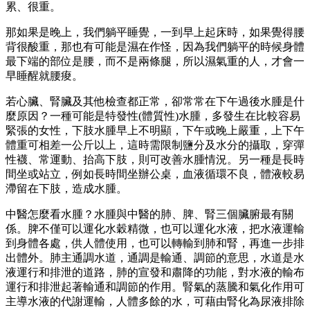
累、很重。
那如果是晚上，我們躺平睡覺，一到早上起床時，如果覺得腰
背很酸重，那也有可能是濕在作怪，因為我們躺平的時候身體
最下端的部位是腰，而不是兩條腿，所以濕氣重的人，才會一
早睡醒就腰痠。
若心臟、腎臟及其他檢查都正常，卻常常在下午過後水腫是什
麼原因？一種可能是特發性(體質性)水腫，多發生在比較容易
緊張的女性，下肢水腫早上不明顯，下午或晚上嚴重，上下午
體重可相差一公斤以上，這時需限制鹽分及水分的攝取，穿彈
性襪、常運動、抬高下肢，則可改善水腫情況。另一種是長時
間坐或站立，例如長時間坐辦公桌，血液循環不良，體液較易
滯留在下肢，造成水腫。
中醫怎麼看水腫？水腫與中醫的肺、脾、腎三個臟腑最有關
係。脾不僅可以運化水穀精微，也可以運化水液，把水液運輸
到身體各處，供人體使用，也可以轉輸到肺和腎，再進一步排
出體外。肺主通調水道，通調是輸通、調節的意思，水道是水
液運行和排泄的道路，肺的宣發和肅降的功能，對水液的輸布
運行和排泄起著輸通和調節的作用。腎氣的蒸騰和氣化作用可
主導水液的代謝運輸，人體多餘的水，可藉由腎化為尿液排除