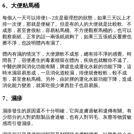
6、大便粘馬桶
每個人一天可以排便1∼2次是最理想的狀態，如果三天以上才
排一次便，那就是便秘了。但是有的人的大便就是比較軟、不
成形，甚至會很粘，容易粘馬桶。不方便觀察馬桶的，也可以
觀察廁紙，正常的話一兩張紙就夠了，如果三五張紙反覆擦也
擦不淨，也說明體內有濕了。
體內有濕的情況下，大便溏軟不成形，總有排不淨的感覺。時
間長了，宿便產生的毒素積留在體內，疾病也就離你不遠了。
中醫的脾與消化功能有關，脾虛造成運化水穀的功能下降，這
時水濕容易形成，一旦消化道較濕，排便就會較軟，較不成
形，甚至會粘馬桶。另外，由於脾的運化水穀功能下降，造成
消化能力變差，就算吃很少東西肚子也容易脹。
7、濕疹
濕疹發生的原因還不十分明確，它與皮膚過敏和遺傳有關。有
少部分的人對奶類製品會過敏，也有人對羽毛、灰塵等物質敏
感而引發濕疹。