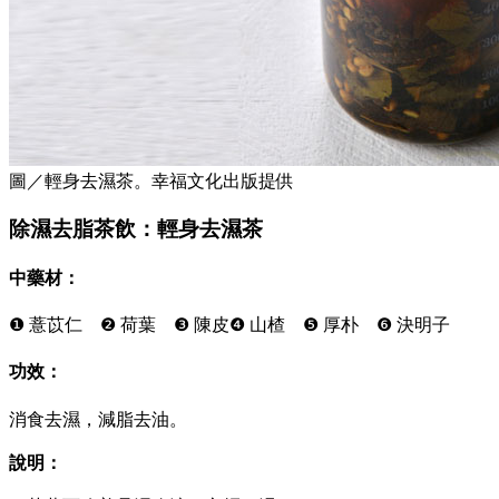
圖／輕身去濕茶。幸福文化出版提供
除濕去脂茶飲：輕身去濕茶
中藥材：
❶ 薏苡仁 ❷ 荷葉 ❸ 陳皮❹ 山楂 ❺ 厚朴 ❻ 決明子
功效：
消食去濕，減脂去油。
說明：