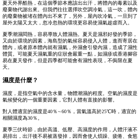
夏天外界酷熱，在這個季節本應該出出汗，將體內的毒素以及
廢棄物代謝出來。但我們往往選擇吹空調冷氣，這一吹，體內
的廢棄物被堵在體內出不來了，另外，屋內吹冷氣，一旦到了
屋外太陽又太大，忽冷忽熱的環境更容易使濕氣趁虛而入。
夏季潮濕悶熱，容易導致人體濕熱。夏天是濕邪好發的季節，
又由於環境的因素，海島型的氣候容易侵入人體，進而寄居在
體內，或者原本體內就有濕氣，外濕會引發內濕，造成了濕性
體質。可能夏天濕氣重的症狀會嚴重一點，如濕疹或香港腳容
易在夏天發作，但是四季都可能會有濕性表現，不侷限在夏
天。
濕度是什麼？
濕度，是指空氣中的含水量，物體潮濕的程度。空氣的濕度是
氣候變化的一個重要因素，它對人體有直接的影響。
對人體適宜的濕度是40％∼60％，當氣溫高於25℃時，適宜的
相關濕度為30％。
夏季三伏時節，由於高溫、低壓、高濕度的作用，人體汗液不
易排出，出汗後不易被蒸發掉，因而會使人煩躁、疲倦、食慾