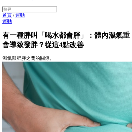
首頁
/
運動
運動
有一種胖叫「喝水都會胖」：體內濕氣重
會導致發胖？從這4點改善
濕氣跟肥胖之間的關係。