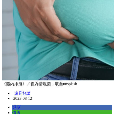
《體內排濕》／僅為情境圖，取自unsplash
遠見好讀
2023-08-12
分享
傳送