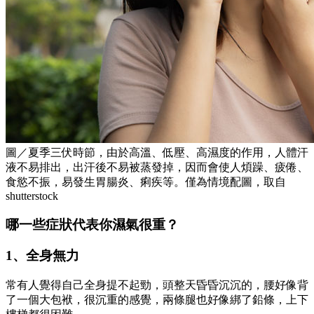
圖／夏季三伏時節，由於高溫、低壓、高濕度的作用，人體汗
液不易排出，出汗後不易被蒸發掉，因而會使人煩躁、疲倦、
食慾不振，易發生胃腸炎、痢疾等。僅為情境配圖，取自
shutterstock
哪一些症狀代表你濕氣很重？
1、全身無力
常有人覺得自己全身提不起勁，頭整天昏昏沉沉的，腰好像背
了一個大包袱，很沉重的感覺，兩條腿也好像綁了鉛條，上下