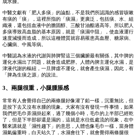
成水腫。
中醫文獻有「肥人多痰」的論點，不是我們所認識的感冒咳嗽
有痰的「痰」，這裡所指的「痰濕」更廣泛，包括痰、水、組
織液，還包括血液中的膽固醇、三酸甘油酯過高等。所以肥人
多痰導致高血脂的基本原因，就是「痰濕中阻」，使血液運行
速度減慢而造成，所以這種體質就容易罹患高血壓、糖尿病、
心臟病、中風等病。
中醫認為水液的代謝與肺脾腎這三個臟腑最有關係，其中脾的
運化水濕出了問題，就會造成肥胖。人體內脾主運化水濕，是
津液代謝的樞紐，一旦脾虛不運化，就會產生痰濕，因此，有
「脾為生痰之源」的說法。
3、兩腿很重，小腿腫脹感
常常有人會覺得自已的兩條腿好像灌了鉛一樣，沉重無比，但
是按下去又沒有水腫的現象。大家有沒有發現一件事情，如果
我們把毛巾弄濕掛起來，過了幾個小時，毛巾的上半部已經乾
了，但是下半部卻還是濕的，這就是水往低處流的現象，在中
醫來講就是「濕性趨下」的意思，人體也像毛巾一樣，當身體
濕氣偏重時，白天站久了，水濕會往下，就會覺得兩條腿很