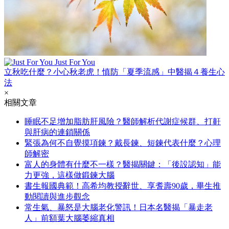
Just For You
立秋吃什麼？小心秋老虎！慎防「夏季流感」中醫揭４養生心
法
×
相關文章
睡眠不足增加脂肪肝風險？醫師解析代謝症候群、打鼾
與肝病的連鎖關係
緊張為何不自覺摸項鍊？戴長鍊、短鍊代表什麼？心理
師解密
富人的身體有什麼不一樣？醫揭關鍵：「後設認知」能
力更強，這樣做鍛鍊大腦
書生報國典範！高希均教授辭世、享耆壽90歲，畢生推
動閱讀與進步觀念
常生氣、暴怒是大腦老化警訊！日本名醫揭「暴走老
人」前額葉大腦萎縮真相