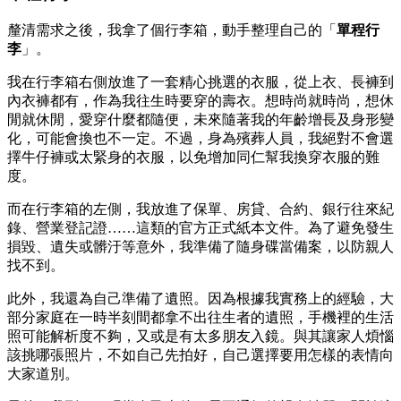
釐清需求之後，我拿了個行李箱，動手整理自己的「
單程行
李
」。
我在行李箱右側放進了一套精心挑選的衣服，從上衣、長褲到
內衣褲都有，作為我往生時要穿的壽衣。想時尚就時尚，想休
閒就休閒，愛穿什麼都隨便，未來隨著我的年齡增長及身形變
化，可能會換也不一定。不過，身為殯葬人員，我絕對不會選
擇牛仔褲或太緊身的衣服，以免增加同仁幫我換穿衣服的難
度。
而在行李箱的左側，我放進了保單、房貸、合約、銀行往來紀
錄、營業登記證……這類的官方正式紙本文件。為了避免發生
損毀、遺失或髒汙等意外，我準備了隨身碟當備案，以防親人
找不到。
此外，我還為自己準備了遺照。因為根據我實務上的經驗，大
部分家庭在一時半刻間都拿不出往生者的遺照，手機裡的生活
照可能解析度不夠，又或是有太多朋友入鏡。與其讓家人煩惱
該挑哪張照片，不如自己先拍好，自己選擇要用怎樣的表情向
大家道別。