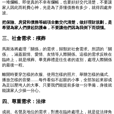
一堆爛帳。即使真的不幸有爛帳，也要好好交代清楚，不要讓
家人因此而耗費心神，光是為了弄懂債務有多少，就得四處奔
波。
把保險、房貸和債務等細項全數交代清楚，做好理財規劃，是
希望為家人們撐起防護傘，不要讓他們因為我倒下而煩惱。
三、社會需求：殯葬
馬斯洛將處理「關係」的需求，歸類於社會需求。所謂的「關
係」，涵蓋親情、愛情、友情等人際關係。這樣的需求反映在
臨終上，就是殯葬。畢竟葬禮是往生者的道別，處理人際關係
的最後一程。
離開時要穿怎樣的衣服、使用怎樣的照片、舉辦怎樣的儀式、
播放怎樣的音樂……每件看似不起眼的小事，全部加起來卻成
為足以壓垮人的大事。只要我們能提前多做一分準備，身後就
能讓家人少操一分心。
四、尊重需求：法律
成就、名聲及地位的需求，對應在臨終處理上，就是從法律角