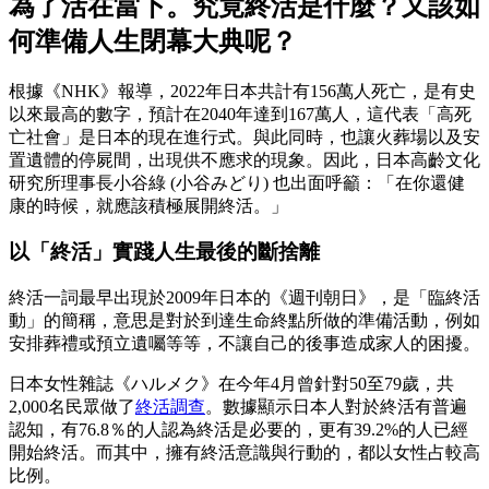
為了活在當下。究竟終活是什麼？又該如
何準備人生閉幕大典呢？
根據《NHK》報導，2022年日本共計有156萬人死亡，是有史
以來最高的數字，預計在2040年達到167萬人，這代表「高死
亡社會」是日本的現在進行式。與此同時，也讓火葬場以及安
置遺體的停屍間，出現供不應求的現象。因此，日本高齡文化
研究所理事長小谷綠 (小谷みどり) 也出面呼籲：「在你還健
康的時候，就應該積極展開終活。」
以「終活」實踐人生最後的斷捨離
終活一詞最早出現於2009年日本的《週刊朝日》，是「臨終活
動」的簡稱，意思是對於到達生命終點所做的準備活動，例如
安排葬禮或預立遺囑等等，不讓自己的後事造成家人的困擾。
日本女性雜誌《ハルメク》在今年4月曾針對50至79歲，共
2,000名民眾做了
終活調查
。數據顯示日本人對於終活有普遍
認知，有76.8％的人認為終活是必要的，更有39.2%的人已經
開始終活。而其中，擁有終活意識與行動的，都以女性占較高
比例。