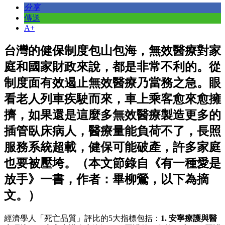
分享
傳送
A+
台灣的健保制度包山包海，無效醫療對家
庭和國家財政來說，都是非常不利的。從
制度面有效遏止無效醫療乃當務之急。眼
看老人列車疾駛而來，車上乘客愈來愈擁
擠，如果還是這麼多無效醫療製造更多的
插管臥床病人，醫療量能負荷不了，長照
服務系統超載，健保可能破產，許多家庭
也要被壓垮。（本文節錄自《有一種愛是
放手》一書，作者：畢柳鶯，以下為摘
文。）
經濟學人「死亡品質」評比的5大指標包括：
1. 安寧療護與醫