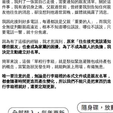
最後，我列了一張當自己走後，需要通知的親友清單。關於這
件事，我有過切身之痛。父親過世前，曾經要我別告知任何親
友他往生的消息，卻沒想到他過世當晚，媒體就揭露了消息。
我因此接到好多電話，每通都說是父親「重要的人」，而我完
全無從判斷親疏遠近，根本不知道哪位該說、哪位不該說，只
要電話一響，就十分焦慮。
因為有了這樣的經驗，我才意識到，
原來「往生後究竟該通知
哪些親友」也會成為家屬的困擾。為了不成為親人的負擔，我
決定主動建立好名單。
簡單來說，這個「單程行李箱」就是類似緊急避難包或待產包
的概念，當緊急狀況發生時，就能夠派上用場，有備無患。
唯一要注意的是，無論是行李箱裡的各式文件或是親友名單，
都會隨著時間更迭而產生變化，所以我們不能只是把東西扔進
行李箱裡就好，還要定期更新。