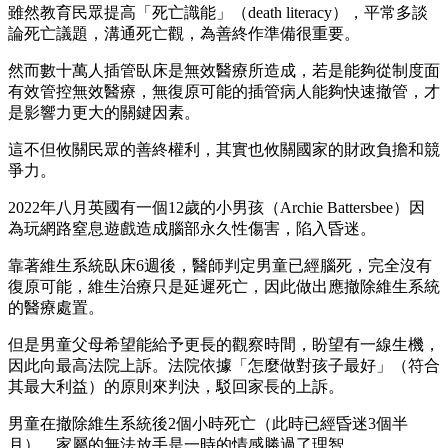
雖然教育民眾提高「死亡識能」（death literacy），平常多談
論死亡議題，溝通死亡觀，為善終作準備很重要。
然而數十萬人插管臥床是無效醫療所造成，若是能夠從制度面
有效管控無效醫療，無復原可能的插管病人能夠快速撤管，才
是影響力更大的關鍵因素。
這不但攸關民眾的善終權利，其實也攸關國家的財政負擔和競
爭力。
2022年八月英國有一個12歲的小男孩（Archie Battersbee）因
為玩網路窒息遊戲造成腦部永久性傷害，陷入昏迷。
靠著維生系統臥床6週後，醫師判定男童已經腦死，完全沒有
復原可能，維生治療只是延遲死亡，因此做出應撤除維生系統
的醫療處置。
但是男童父母希望能給予更長的觀察時間，盼望有一線生機，
因此向最高法院上訴。法院依據「怎麼做對孩子最好」（符合
其最大利益）的原則來判決，駁回家長的上訴。
男童在撤除維生系統後2個小時死亡（此時已經昏迷3個半
月），家屬的無法放手是一時的情感勝過了理智。