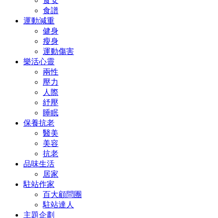
食安
食譜
運動減重
健身
瘦身
運動傷害
樂活心靈
兩性
壓力
人際
紓壓
睡眠
保養抗老
醫美
美容
抗老
品味生活
居家
駐站作家
百大顧問團
駐站達人
主題企劃