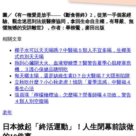
圖／《有一種愛是放手——《斷食善終》2，從第一手個案經
驗、觀念迷思到法規醫療協同，拿回生命自主權，有尊嚴、無
懼無憾的安詳離世》，作者：畢柳鶯，麥田出版
相關文章
椰子水可以天天喝嗎？中醫揭５類人不宜多喝，生椰美
式也別天天喝
熱到心臟開大火、血液變糖漿？醫警告夏季心肌梗塞危
機，３護心保健品聰明吃
每天曬太陽，還是缺維生素D？台大醫揭７大隱形陷阱
立秋吃什麼？小心秋老虎！慎防「夏季流感」中醫揭４
養生心法
張員瑛「檸檬橄欖油」怎麼喝？營養師曝４功效，警告
４類人別空腹喝
老年
日本掀起「終活運動」！人生閉幕前該做