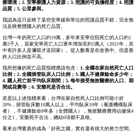
療環境；2. 安寧療護人力資源；3. 照護的可負擔程度；4. 照護
品質；5. 公眾參與。
我認為這只反映了某些安寧緩和單位的照護品質不錯，完全無
法反映整體國人的死亡品質。
台灣一年的死亡人口約19萬，多年來安寧住院死亡的人口約1
萬5千人，居家安寧死亡人口逐年增加至約5萬人（2021年，其
中有許多人是彌留才送回家）。從人數看是在改善中。但是善
終人口比例並不高。
我所想像的死亡品質指標應該包含：
1. 全國在家自然死亡人口
比例；2. 全國插管臥床人口比例；3. 國人不健康餘命多少年；
4. 國人死亡前平均臥床期間；5. 每年接受無效醫療的人口、期
間或花費等；6. 安樂死是否合法。
若是以上述指標來看，台灣在家自然死人口比例可能小於
20%，插管臥床數10萬人以上，平均臥床10年（養護機構臥床
者），不健康餘命8年多（全體國人），無效醫療費用佔健保4
分之1，安樂死不合法，總結6項都不及格。
看來台灣要真的成為「好死之國」實在還有很大的努力空間。