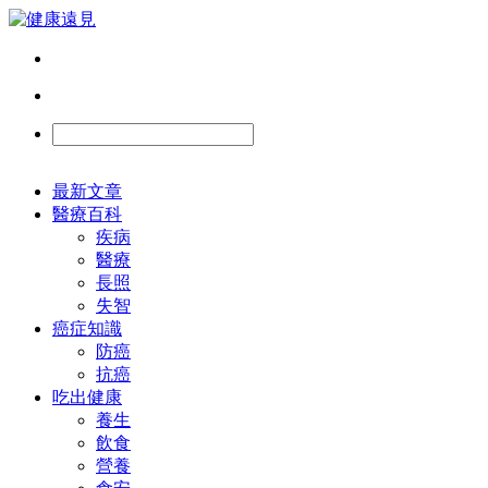
最新文章
醫療百科
疾病
醫療
長照
失智
癌症知識
防癌
抗癌
吃出健康
養生
飲食
營養