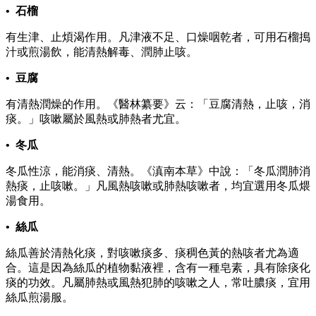
• 石榴
有生津、止煩渴作用。凡津液不足、口燥咽乾者，可用石榴搗
汁或煎湯飲，能清熱解毒、潤肺止咳。
• 豆腐
有清熱潤燥的作用。《醫林纂要》云：「豆腐清熱，止咳，消
痰。」咳嗽屬於風熱或肺熱者尤宜。
• 冬瓜
冬瓜性涼，能消痰、清熱。《滇南本草》中說：「冬瓜潤肺消
熱痰，止咳嗽。」凡風熱咳嗽或肺熱咳嗽者，均宜選用冬瓜煨
湯食用。
• 絲瓜
絲瓜善於清熱化痰，對咳嗽痰多、痰稠色黃的熱咳者尤為適
合。這是因為絲瓜的植物黏液裡，含有一種皂素，具有除痰化
痰的功效。凡屬肺熱或風熱犯肺的咳嗽之人，常吐膿痰，宜用
絲瓜煎湯服。