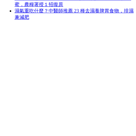
蜜，農糧署授１招復原
濕氣重吃什麼？中醫師推薦 23 種去濕養脾胃食物，排濕
兼減肥