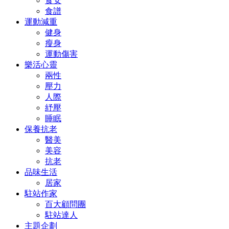
食安
食譜
運動減重
健身
瘦身
運動傷害
樂活心靈
兩性
壓力
人際
紓壓
睡眠
保養抗老
醫美
美容
抗老
品味生活
居家
駐站作家
百大顧問團
駐站達人
主題企劃