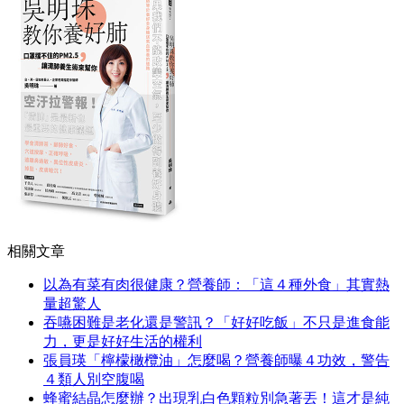
相關文章
以為有菜有肉很健康？營養師：「這４種外食」其實熱
量超驚人
吞嚥困難是老化還是警訊？「好好吃飯」不只是進食能
力，更是好好生活的權利
張員瑛「檸檬橄欖油」怎麼喝？營養師曝４功效，警告
４類人別空腹喝
蜂蜜結晶怎麼辦？出現乳白色顆粒別急著丟！這才是純