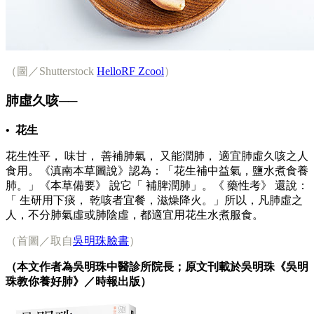
（圖／Shutterstock
HelloRF Zcool
）
肺虛久咳──
• 花生
花生性平， 味甘， 善補肺氣， 又能潤肺， 適宜肺虛久咳之人
食用。《滇南本草圖說》認為：「花生補中益氣，鹽水煮食養
肺。」《本草備要》 說它「 補脾潤肺」。《 藥性考》 還說：
「 生研用下痰， 乾咳者宜餐，滋燥降火。」所以，凡肺虛之
人，不分肺氣虛或肺陰虛，都適宜用花生水煮服食。
（首圖／取自
吳明珠臉書
）
（本文作者為吳明珠中醫診所院長；原文刊載於吳明珠《吳明
珠教你養好肺》／時報出版）