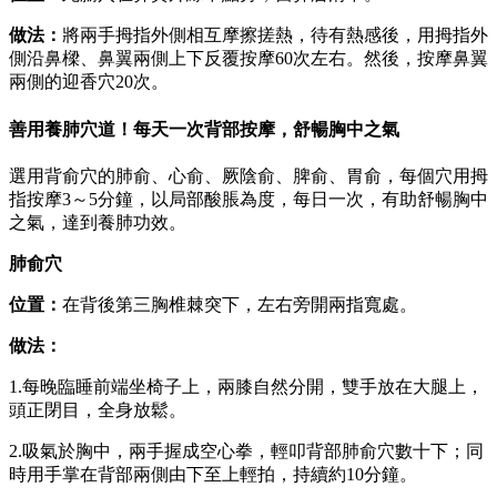
做法：
將兩手拇指外側相互摩擦搓熱，待有熱感後，用拇指外
側沿鼻樑、鼻翼兩側上下反覆按摩60次左右。然後，按摩鼻翼
兩側的迎香穴20次。
善用養肺穴道！每天一次背部按摩，舒暢胸中之氣
選用背俞穴的肺俞、心俞、厥陰俞、脾俞、胃俞，每個穴用拇
指按摩3～5分鐘，以局部酸脹為度，每日一次，有助舒暢胸中
之氣，達到養肺功效。
肺俞穴
位置：
在背後第三胸椎棘突下，左右旁開兩指寬處。
做法：
1.每晚臨睡前端坐椅子上，兩膝自然分開，雙手放在大腿上，
頭正閉目，全身放鬆。
2.吸氣於胸中，兩手握成空心拳，輕叩背部肺俞穴數十下；同
時用手掌在背部兩側由下至上輕拍，持續約10分鐘。