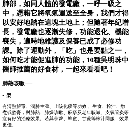
肺部，如同人體的發電廠，一呼一吸之
中，憑藉它將氧氣運送至全身，我們才得
以安好地踏在這塊土地上；但隨著年紀增
長，發電廠也逐漸失修，功能退化、機能
喪失，適時地維護及保養已成了必修功
課。除了運動外，「吃」也是要點之一，
如何吃才能促進肺的功能，10種吳明珠中
醫師推薦的好食材，一起來看看吧！
肺熱咳嗽──
• 梨
有清熱解毒、潤肺生津、止咳化痰等功效， 生食、榨汁、燉
煮或熬膏，對肺熱、肺燥咳嗽、麻疹及老年咳嗽、支氣管炎等
症有好的治療效果。若與荸薺、蜂蜜、甘蔗等榨汁同服，效果
更佳。