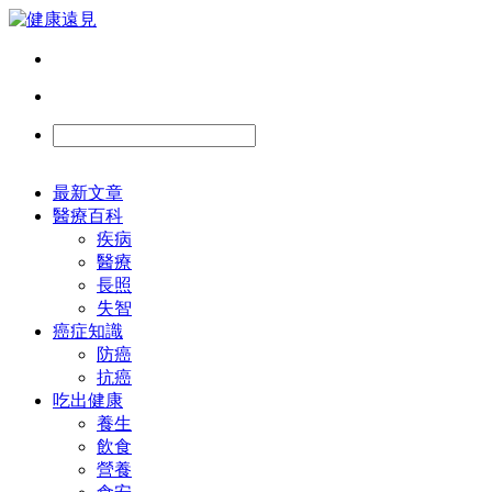
最新文章
醫療百科
疾病
醫療
長照
失智
癌症知識
防癌
抗癌
吃出健康
養生
飲食
營養