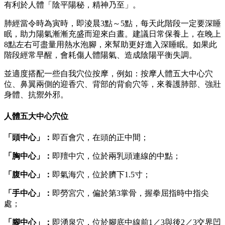
有利於人體「陰平陽秘，精神乃至」。
肺經當令時為寅時，即淩晨3點～5點，每天此階段一定要深睡
眠，助力陽氣漸漸充盛而迎來白晝。建議日常保養上，在晚上
8點左右可盡量用熱水泡腳，來幫助更好進入深睡眠。如果此
階段經常早醒，會耗傷人體陽氣、造成陰陽平衡失調。
並適度搭配一些自我穴位按摩，例如：按摩人體五大中心穴
位、鼻翼兩側的迎香穴、背部的背俞穴等，來養護肺部、強壯
身體、抗禦外邪。
人體五大中心穴位
「頭中心」：
即百會穴，在頭的正中間；
「胸中心」：
即羶中穴，位於兩乳頭連線的中點；
「腹中心」：
即氣海穴，位於臍下1.5寸；
「手中心」：
即勞宮穴，偏於第3掌骨，握拳屈指時中指尖
處；
「腳中心」：
即湧泉穴，位於腳底中線前1／3與後2／3交界凹