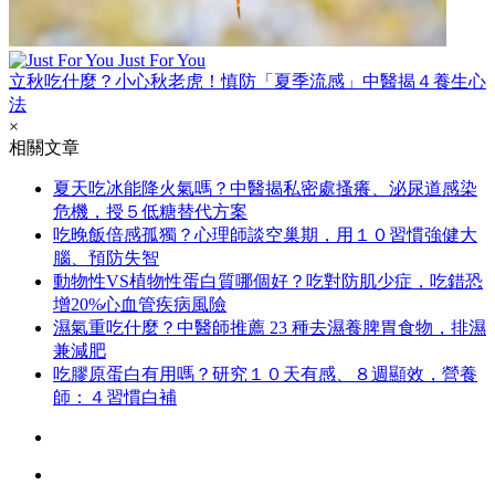
Just For You
立秋吃什麼？小心秋老虎！慎防「夏季流感」中醫揭４養生心
法
×
相關文章
夏天吃冰能降火氣嗎？中醫揭私密處搔癢、泌尿道感染
危機，授５低糖替代方案
吃晚飯倍感孤獨？心理師談空巢期，用１０習慣強健大
腦、預防失智
動物性VS植物性蛋白質哪個好？吃對防肌少症，吃錯恐
增20%心血管疾病風險
濕氣重吃什麼？中醫師推薦 23 種去濕養脾胃食物，排濕
兼減肥
吃膠原蛋白有用嗎？研究１０天有感、８週顯效，營養
師：４習慣白補