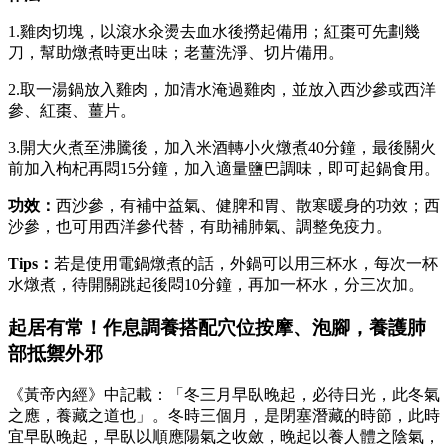
1.雞肉切塊，以滾水汆燙去血水後撈起備用；紅棗可先劃幾
刀，幫助燉煮時更出味；老薑洗淨、切片備用。
2.取一湯鍋放入雞肉，加清水淹過雞肉，並放入西沙參或西洋
參、紅棗、薑片。
3.開大火煮至沸騰後，加入米酒轉小火燉煮40分鐘，最後關火
前加入枸杞再悶15分鐘，加入適量鹽巴調味，即可起鍋食用。
功效：
西沙參，有補中益氣、健脾和胃、散寒暖身的功效；西
沙參，也可用西洋參代替，有助補肺氣、調整免疫力。
Tips
：
若是使用電鍋燉煮的話，外鍋可以用三杯水，每次一杯
水燉煮，待開關跳起後悶10分鐘，再加一杯水，分三次加。
起居有常！作息調養搭配穴位按摩、泡腳，養護肺
部抵禦外邪
《黃帝內經》中記載：「冬三月早臥晚起，必待日光，此冬氣
之應，養藏之道也」。冬時三個月，是閉塞潛藏的時節，此時
宜早臥晚起，早臥以順應陽氣之收斂，晚起以養人體之陰氣，