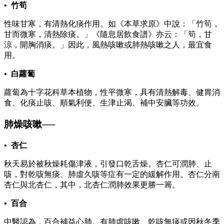
• 竹筍
性味甘寒，有清熱化痰作用。如《本草求原》中說：「竹筍，
甘而微寒，清熱除痰。」《隨息居飲食譜》亦云：「筍，甘
涼，開胸消痰。」因此，風熱咳嗽或肺熱咳嗽之人，最宜食
用。
• 白蘿蔔
蘿蔔為十字花科草本植物，性平微寒，具有清熱解毒、健胃消
食、化痰止咳、順氣利便、生津止渴、補中安臟等功效。
肺燥咳嗽──
• 杏仁
秋天易於被秋燥耗傷津液，引發口乾舌燥。杏仁可潤肺、止
咳，對乾咳無痰、肺虛久咳等症有一定的緩解作用。杏仁分南
杏仁與北杏仁，其中，北杏仁潤肺效果更勝一籌。
• 百合
中醫認為，百合補益心肺。有肺虛咳嗽、乾咳無痰或因秋冬季