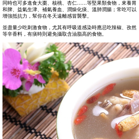
同時也可多進食大棗、核桃、杏仁……等堅果類食物，來養胃
和脾、益氣生津、補氣養血、潤燥化痰、溫肺潤腸；常吃可以
增強抵抗力，幫你在冬天遠離感冒襲擊。
並盡量少吃刺激食物，尤其有呼吸道感染時應忌吃辣椒、孜然
等辛香料，有痰時則避免攝取含油脂高的食物。