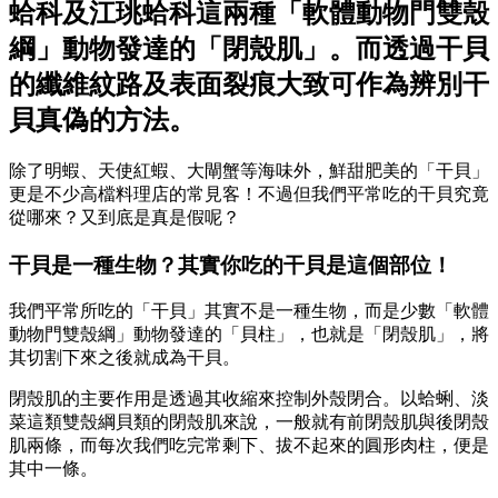
蛤科及江珧蛤科這兩種「軟體動物門雙殼
綱」動物發達的「閉殼肌」。而透過干貝
的纖維紋路及表面裂痕大致可作為辨別干
貝真偽的方法。
除了明蝦、天使紅蝦、大閘蟹等海味外，鮮甜肥美的「干貝」
更是不少高檔料理店的常見客！不過但我們平常吃的干貝究竟
從哪來？又到底是真是假呢？
干貝是一種生物？其實你吃的干貝是這個部位！
我們平常所吃的「干貝」其實不是一種生物，而是少數「軟體
動物門雙殼綱」動物發達的「貝柱」，也就是「閉殼肌」，將
其切割下來之後就成為干貝。
閉殼肌的主要作用是透過其收縮來控制外殼閉合。以蛤蜊、淡
菜這類雙殼綱貝類的閉殼肌來說，一般就有前閉殼肌與後閉殼
肌兩條，而每次我們吃完常剩下、拔不起來的圓形肉柱，便是
其中一條。