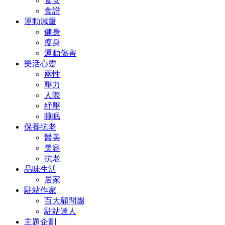
食安
食譜
運動減重
健身
瘦身
運動傷害
樂活心靈
兩性
壓力
人際
紓壓
睡眠
保養抗老
醫美
美容
抗老
品味生活
居家
駐站作家
百大顧問團
駐站達人
主題企劃