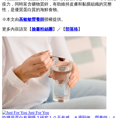
疫力，同時富含礦物質鋅，有助維持皮膚和黏膜組織的完整
性，是優質蛋白質的海鮮食物。
※本文由
高敏敏營養師
授權提供。
更多內容請至【
臉書粉絲團
】／【
部落格
】
Just For You
吃膠原蛋白有用嗎？研究１０天有感、８週顯效，營養師：４