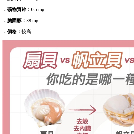
．礦物質鋅：
0.5 mg
．膽固醇：
38 mg
．價格：
較高