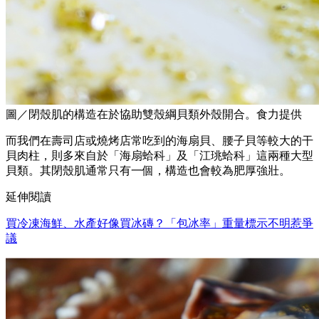
圖／閉殼肌的構造在於協助雙殼綱貝類外殼開合。食力提供
而我們在壽司店或燒烤店常吃到的海扇貝、腰子貝等較大的干
貝肉柱，則多來自於「海扇蛤科」及「江珧蛤科」這兩種大型
貝類。其閉殼肌通常只有一個，構造也會較為肥厚強壯。
延伸閱讀
買冷凍海鮮、水產好像買冰磚？「包冰率」重量標示不明惹爭
議