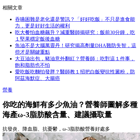
相關文章
吞嚥困難是老化還是警訊？「好好吃飯」不只是進食能
力，更是好好生活的權利
吃大餐怕血糖飆升？減重醫師揭研究：飯前30分鐘，吃
１堅果穩定飯後血糖
魚油不是大腦萬靈丹！研究揭高劑量DHA難防失智，這
些才是關鍵重點
大豆油出包，豬油意外翻紅？營養師：吃對這１件事，
飽和脂肪也不怕
愛吃飯吃麵怕發胖？醫師教１招把白飯變抗性澱粉，防
阿茲海默症、大腸癌
營養
你吃的海鮮有多少魚油？營養師圖解多種
海產ω-3脂肪酸含量、建議攝取量
抗發炎、降血脂、抗憂鬱，ω-3脂肪酸營養好處多