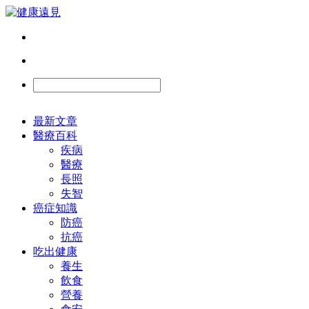
最新文章
醫療百科
疾病
醫療
長照
失智
癌症知識
防癌
抗癌
吃出健康
養生
飲食
營養