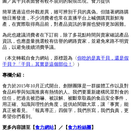
圖／真干貝表面會有較不規則的裂痕出現。食力提供
簡單透過這些外觀差異，雖可辨別干貝的真偽。但隨著網路購
物日漸發達，不少消費者也常在直播平台上喊價購買新鮮海
產，在實際取得商品前，對產品資訊的掌握也變得更加困難。
為此也建議消費者在下訂前，除了多花點時間與賣家確認產品
資訊，也應盡量挑選較有信譽的網路賣家，並避免來路不明貨
品，以避免後續消費爭議。
（本文轉載自食力網站，原標題為〈
你吃的是真干貝，還是假
干貝？「干貝」其實是這個部位！
〉）
專欄介紹：
食力於2015年10月正式開台。創辦團隊是一群媒體工作以及對
食品科學與知識推廣有熱情的人。我們要重新建構民眾對食的
信任，把過去被恐嚇、被誤解、被斷章取義的食品安全事件，
用正確、知識與理性的角度，提供給閱聽大眾，讓「事實」能
真正被看見。「報真導正」四個字，我們所寫，我們負責，更
希望你們看到。
更多內容請至【
食力網站
】／【
食力粉絲團
】