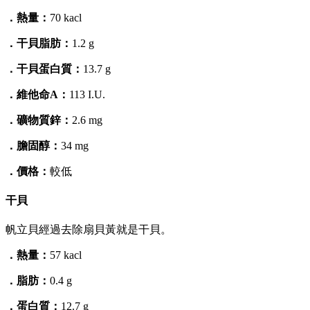
．熱量：
70 kacl
．干貝脂肪：
1.2 g
．干貝蛋白質：
13.7 g
．維他命A：
113 I.U.
．礦物質鋅：
2.6 mg
．膽固醇：
34 mg
．價格：
較低
干貝
帆立貝經過去除扇貝黃就是干貝。
．熱量：
57 kacl
．脂肪：
0.4 g
．蛋白質：
12.7 g