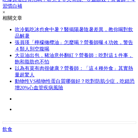
習慣白補
×
相關文章
吹冷氣吃冰也會中暑？醫揭陽暑陰暑差異，教你喝對飲
品解暑
張員瑛「檸檬橄欖油」怎麼喝？營養師曝４功效，警告
４類人別空腹喝
大豆油出包，豬油意外翻紅？營養師：吃對這１件事，
飽和脂肪也不怕
以為有菜有肉很健康？營養師：「這４種外食」其實熱
量超驚人
動物性VS植物性蛋白質哪個好？吃對防肌少症，吃錯恐
增20%心血管疾病風險
飲食