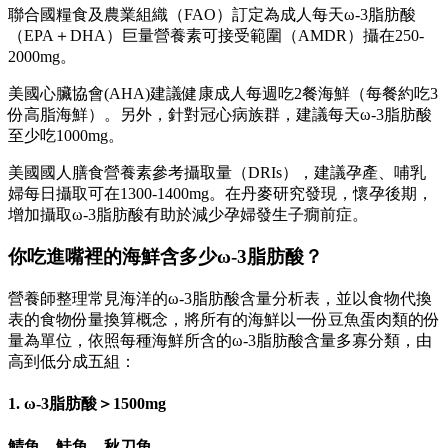
聯合國糧食及農業組織（FAO）訂定為成人每天ω-3脂肪酸
（EPA＋DHA）巨量營養素可接受範圍（AMDR）攝在250-
2000mg。
美國心臟協會(AHA)建議健康成人每週吃2餐海鮮（每餐約吃3
份高脂海鮮）。另外，針對冠心病族群，建議每天ω-3脂肪酸
至少吃1000mg。
美國國人膳食營養素參考攝取量（DRIs），建議孕產、哺乳
婦每日攝取可在1300-1400mg。在丹麥研究發現，懷孕後期，
增加攝取ω-3脂肪酸有助於減少孕婦發生子癇前症。
你吃進嘴裡的海鮮含多少ω-3脂肪酸？
營養師整理常見海洋的ω-3脂肪酸含量分析表，並以食物代換
表的食物份量換算概念，將所有的海鮮以一份豆魚蛋肉類的份
量為單位，依照每種海鮮所含的ω-3脂肪酸含量多寡分類，由
高到低分成五組：
1. ω-3脂肪酸＞1500mg
鯖魚、鮭魚、秋刀魚