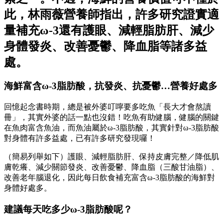
此，林雨薇營養師指出，許多研究證實適
量補充ω-3還有護眼、減輕脂肪肝、減少
身體發炎、改善憂鬱、降血脂等諸多益
處。
海鮮富含ω-3脂肪酸，抗發炎、抗憂鬱…營養好處多
回憶起念書時期，總是被外婆叮嚀要多吃魚「長大才會熬讀
冊」，其實外婆的話一點也沒錯！吃魚有助健腦，健腦的關鍵
在魚肉富含魚油，而魚油屬於ω-3脂肪酸，其實針對ω-3脂肪酸
對身體有許多益處，已有許多研究發現囉！
（簡易列舉如下）護眼、減輕脂肪肝、保持皮膚完整／降低肌
膚乾癢、減少關節發炎、改善憂鬱、降血脂（三酸甘油脂）、
改善老年腦退化，因此每日飲食補充富含ω-3脂肪酸的海鮮對
身體好處多。
建議每天吃多少ω-3脂肪酸呢？