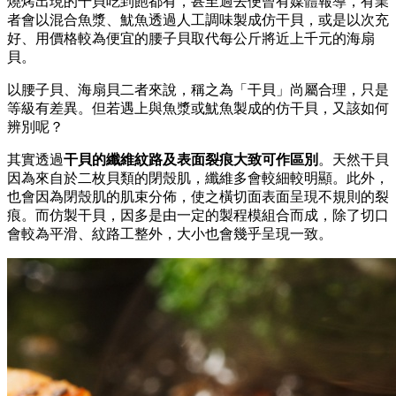
燒烤出現的干貝吃到飽都有，甚至過去便曾有媒體報導，有業
者會以混合魚漿、魷魚透過人工調味製成仿干貝，或是以次充
好、用價格較為便宜的腰子貝取代每公斤將近上千元的海扇
貝。
以腰子貝、海扇貝二者來說，稱之為「干貝」尚屬合理，只是
等級有差異。但若遇上與魚漿或魷魚製成的仿干貝，又該如何
辨別呢？
其實透過
干貝的纖維紋路及表面裂痕大致可作區別
。天然干貝
因為來自於二枚貝類的閉殼肌，纖維多會較細較明顯。此外，
也會因為閉殼肌的肌束分佈，使之橫切面表面呈現不規則的裂
痕。而仿製干貝，因多是由一定的製程模組合而成，除了切口
會較為平滑、紋路工整外，大小也會幾乎呈現一致。