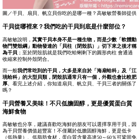
圖／干貝、扇貝、帆立貝你吃的是哪一種？高敏敏營養師提供
干貝從哪裡來？我們吃的
干貝
到底是什麼部位？
高敏敏說明，
其實干貝本身不是一種生物，而是少數「軟體動
物門雙殼綱」動物發達的「貝柱（閉殼肌）」切下來之後才稱
為干貝
；至於閉殼肌就是我們吃蛤蜊剩下的圓形肉柱 會通過
收縮來控制外殼閉合。
而一般
我們常吃到的干貝，大多是來自於「海扇蛤科」及「江
珧蛤科」的大型貝類，閉殼肌通常只有一個，外觀也會比較肥
厚
。看完上述介紹，你知道扇貝、帆立貝、干貝三者的關係了
嗎？
干貝營養又美味！不只低膽固醇，更是優質蛋白質
海鮮食物
高敏敏也分享，建議喜歡吃海鮮的朋友可以選擇享用干貝，因
為干貝營養價值超豐富！不僅屬於低膽固醇海鮮，更是低卡
（低熱量）、低脂肪食材，蛋白質含量高達50～60％可鞏固免