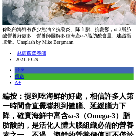
你吃的海鮮有多少魚油？抗發炎、降血脂、抗憂鬱，ω-3脂肪
酸營養好處多，營養師圖解多種海產ω-3脂肪酸含量、建議攝
取量。Unsplash by Mike Bergmann
林雨薇營養師
2021-10-29
分享
傳送
A+
編按：提到吃海鮮的好處，相信許多人第
一時間會直覺聯想到健腦、延緩腦力下
降，確實海鮮中富含ω-3（Omega-3）脂
肪酸的，是活化人體大腦組織必備的營養
素之一。不過，海鮮的營養價值可不僅於