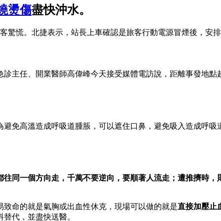
燒燙傷
盡快沖水。
客驚慌。北捷表示，站長上車確認是旅客行動電源冒煙後，安排
急診主任、開業醫師高偉峰今天接受媒體電訪說，距離事發地點
為避免高溫造成呼吸道腫脹，可以遮住口鼻，避免吸入造成呼吸
都往同一個方向走，千萬不要逆向，要順著人流走；遭推擠時，
易致命的就是氣胸或出血性休克，現場可以做的就是
直接加壓止
料替代，並盡快送醫。