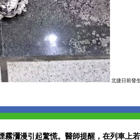
北捷日前發
煙霧瀰漫引起驚慌。醫師提醒，在列車上若