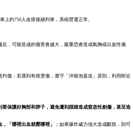
車上約750人改搭後續列車，系統營運正常。
越近，可能造成的傷害會越大，嚴重恐會造成氣胸或出血性傷
道灼傷；若遇到有燒燙傷，遵守「沖脫泡蓋送」原則，利用附近
則要保護好胸部和脖子，避免遭到踩踏造成窒息性創傷，甚至造
血，「哪裡出血就壓哪裡」
；如果爆炸威力強大造成斷肢，則可