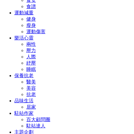
食安
食譜
運動減重
健身
瘦身
運動傷害
樂活心靈
兩性
壓力
人際
紓壓
睡眠
保養抗老
醫美
美容
抗老
品味生活
居家
駐站作家
百大顧問團
駐站達人
主題企劃