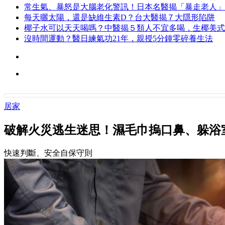
常生氣、暴怒是大腦老化警訊！日本名醫揭「暴走老人」
每天曬太陽，還是缺維生素D？台大醫揭７大隱形陷阱
椰子水可以天天喝嗎？中醫揭５類人不宜多喝，生椰美式
沒時間運動？醫日練氣功21年，親授5分鐘零碎養生法
居家
破解火災逃生迷思！濕毛巾摀口鼻、躲浴
快速判斷、安全自保守則