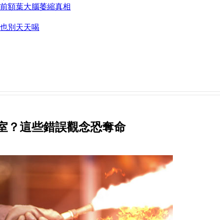
前額葉大腦萎縮真相
也別天天喝
室？這些錯誤觀念恐奪命