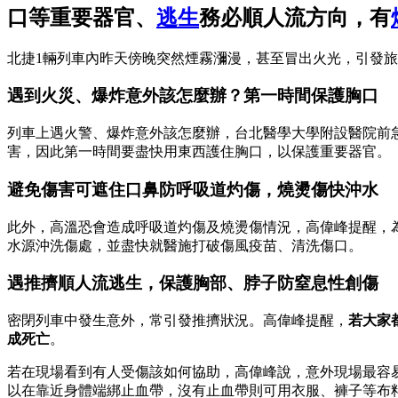
口等重要器官、
逃生
務必順人流方向，有
北捷1輛列車內昨天傍晚突然煙霧瀰漫，甚至冒出火光，引發旅
遇到火災、爆炸意外該怎麼辦？第一時間保護胸口
列車上遇火警、爆炸意外該怎麼辦，台北醫學大學附設醫院前
害，因此第一時間要盡快用東西護住胸口，以保護重要器官。
避免傷害可遮住口鼻防呼吸道灼傷，燒燙傷快沖水
此外，高溫恐會造成呼吸道灼傷及燒燙傷情況，高偉峰提醒，
水源沖洗傷處，並盡快就醫施打破傷風疫苗、清洗傷口。
遇推擠順人流逃生，保護胸部、脖子防窒息性創傷
密閉列車中發生意外，常引發推擠狀況。高偉峰提醒，
若大家
成死亡
。
若在現場看到有人受傷該如何協助，高偉峰說，意外現場最容
以在靠近身體端綁止血帶，沒有止血帶則可用衣服、褲子等布