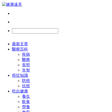
最新文章
醫療百科
疾病
醫療
長照
失智
癌症知識
防癌
抗癌
吃出健康
養生
飲食
營養