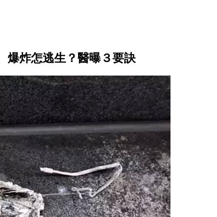
、爆炸怎逃生？醫曝３要訣