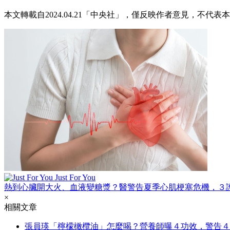
本文轉載自2024.04.21「中央社」，僅反映作者意見，不代表
Just For You
熱到心臟開大火、血液變糖漿？醫警告夏季心肌梗塞危機，３
×
相關文章
張員瑛「檸檬橄欖油」怎麼喝？營養師曝４功效，警告４