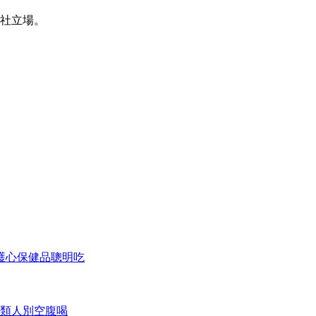
本社立場。
護心保健品聰明吃
類人別空腹喝