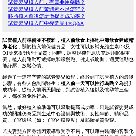
試管嬰兒植入前，有需要用藥嗎？
試管嬰兒植入前黃體素不足怎辦？
胚胎植入前後怎麼做提高成功率？
試管嬰兒植入前中後常見4大Q&A
試管植入前準備並不複雜，植入前飲食上採地中海飲食延緩精
卵老化
，關於植入前保健食品，女性可以多補充維生素D3及
Q1等來提升卵子品質；同時，調整規律作息與充足睡眠很重
要，植入前運動可選擇較和緩慢跑、健走或瑜伽，適度運動也
能紓壓、放鬆心情。
經過了一連串辛苦的試管嬰兒療程，終於到了試管植入的最後
步驟，有些人會詢問醫生：
植入前一天可以性行為嗎？
為提升
成功率，從植入前兩天開始，到試管植入後以及懷孕前三個
月，都須避免性行為。
當然，做好植入前準備可以幫助提高成功率，只是試管嬰兒成
功的關鍵仍會受到生殖中心設備與技術、女性年齡、精卵品
質、子宮環境（如：子宮內膜厚度）及胚胎品質影響。
若夫妻雙方因身體因素導致受孕不易，可以藉由醫師的客製化