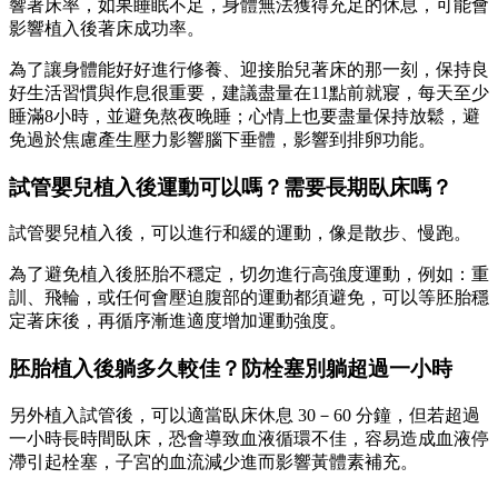
響著床率，如果睡眠不足，身體無法獲得充足的休息，可能會
影響植入後著床成功率。
為了讓身體能好好進行修養、迎接胎兒著床的那一刻，保持良
好生活習慣與作息很重要，建議盡量在11點前就寢，每天至少
睡滿8小時，並避免熬夜晚睡；心情上也要盡量保持放鬆，避
免過於焦慮產生壓力影響腦下垂體，影響到排卵功能。
試管嬰兒植入後運動可以嗎？需要長期臥床嗎？
試管嬰兒植入後，可以進行和緩的運動，像是散步、慢跑。
為了避免植入後胚胎不穩定，切勿進行高強度運動，例如：重
訓、飛輪，或任何會壓迫腹部的運動都須避免，可以等胚胎穩
定著床後，再循序漸進適度增加運動強度。
胚胎植入後躺多久較佳？防栓塞別躺超過一小時
另外植入試管後，可以適當臥床休息 30－60 分鐘，但若超過
一小時長時間臥床，恐會導致血液循環不佳，容易造成血液停
滯引起栓塞，子宮的血流減少進而影響黃體素補充。