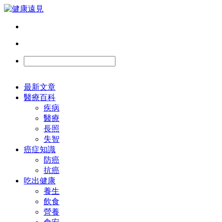
最新文章
醫療百科
疾病
醫療
長照
失智
癌症知識
防癌
抗癌
吃出健康
養生
飲食
營養