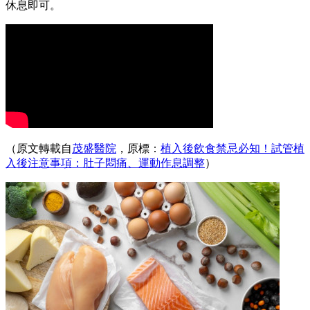
休息即可。
（原文轉載自
茂盛醫院
，原標：
植入後飲食禁忌必知！試管植
入後注意事項：肚子悶痛、運動作息調整
）