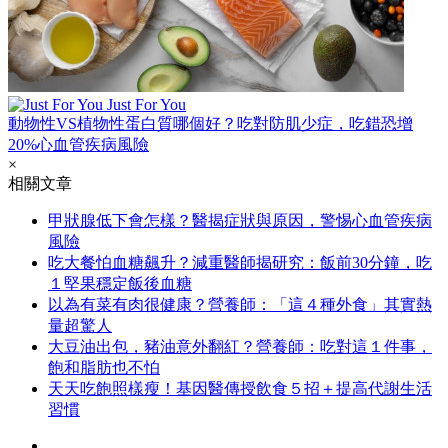
Just For You
動物性VS植物性蛋白質哪個好？吃對防肌少症，吃錯恐增
20%心血管疾病風險
×
相關文章
甲狀腺低下會怎樣？醫揭症狀與原因，警惕心血管疾病
風險
吃大餐怕血糖飆升？減重醫師揭研究：飯前30分鐘，吃
１堅果穩定飯後血糖
以為有菜有肉很健康？營養師：「這４種外食」其實熱
量超驚人
大豆油出包，豬油意外翻紅？營養師：吃對這１件事，
飽和脂肪也不怕
天天吃飽照樣瘦！基因醫傳授飲食５招＋提高代謝生活
習慣