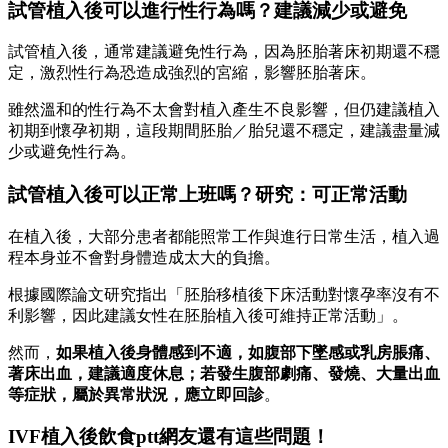
試管植入後可以進行性行為嗎？建議減少或避免
試管植入後，通常建議避免性行為，因為胚胎著床初期還不穩
定，激烈性行為恐造成強烈的宮縮，影響胚胎著床。
雖然溫和的性行為不太會對植入產生不良影響，但仍建議植入
初期到懷孕初期，這段期間胚胎／胎兒還不穩定，建議盡量減
少或避免性行為。
試管植入後可以正常上班嗎？研究：可正常活動
在植入後，大部分患者都能照常工作與進行日常生活，植入過
程本身並不會對身體造成太大的負擔。
根據國際論文研究指出「胚胎移植後下床活動對懷孕率沒有不
利影響，因此建議女性在胚胎植入後可維持正常活動」。
然而，
如果植入後身體感到不適，如腹部下墜感或乳房脹痛、
著床出血，建議適度休息；若發生腹部劇痛、發燒、大量出血
等症狀，屬於異常狀況，應立即回診
。
IVF植入後飲食ptt網友還有這些問題！