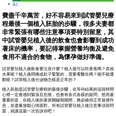
A+
費盡千辛萬苦，好不容易來到試管嬰兒療
程最後一個植入胚胎的步驟，很多夫妻都
非常緊張有哪些注意事項要特別留意，其
中試管嬰兒植入後的飲食也會影響到成功
著床的機率，要記得掌握營養均衡及避免
食用不適合的食物，為懷孕做好準備。
試管嬰兒植入後飲食要注意什麼？植入後可以吃香蕉嗎？其他
水果呢？植入後悶痛或肚子緊緊的，需要看醫生嗎？能不能運
動呢？試管植入後分泌物怎樣是正常的？
植入胚胎是試管嬰兒療程的最後步驟，在等待結果的這段時間
心裡一定會感到緊張且煎熬，也會有各式各樣的疑問。然而最
重要的是，在植入後的著床關鍵期期間，務必維持正常規律作
息，並盡量放鬆心情面對。所有試管嬰兒植入後注意事項與問
題，就讓這篇一次告訴你吧！