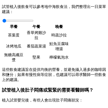
試管植入後飲食可以參考地中海飲食法，我們整理出一日菜單
建議：
早餐
午餐
晚餐
香草烤雞沙
茶葉蛋
時蔬沙拉
拉
鮭魚豆腐味
冰烤地瓜
番茄蔬菜湯
增湯
無糖高纖豆
堅果
檸檬氣泡水
漿
這些飲食建議旨在提供均衡的營養，並避免攝入過多的咖啡因
和鹽分；如果有慢性病等症狀，也建議可以尋求醫師一些飲食
上的建議。
試管植入後肚子悶痛或緊緊的需要看醫師嗎？
植入試管嬰兒後，有些人會出現肚子悶痛狀況：