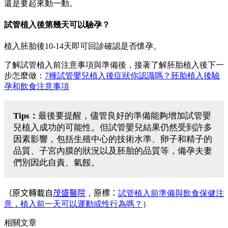
還是要起來動一動。
試管植入後第幾天可以驗孕？
植入胚胎後10-14天即可回診確認是否懷孕。
了解試管植入前注意事項與準備後，接著了解胚胎植入後下一
步怎麼做：
7種試管嬰兒植入後症狀你認識嗎？胚胎植入後驗
孕和飲食注意事項
Tips：
最後要提醒，儘管良好的準備能夠增加試管嬰
兒植入成功的可能性。但試管嬰兒結果仍然受到許多
因素影響，包括生殖中心的技術水準、卵子和精子的
品質、子宮內膜的狀況以及胚胎的品質等，備孕夫妻
們別因此自責、氣餒。
（原文轉載自
茂盛醫院
，
原標：
試管植入前準備與飲食保健注
意，植入前一天可以運動或性行為嗎？
）
相關文章