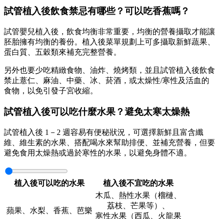
試管植入後飲食禁忌有哪些？可以吃香蕉嗎？
試管嬰兒植入後，飲食均衡非常重要，均衡的營養攝取才能讓
胚胎擁有均衡的養份。植入後菜單規劃上可多攝取新鮮蔬果、
蛋白質、五穀類來補充完整營養。
另外也要少吃精緻食物、油炸、燒烤類，並且試管植入後飲食
禁止薏仁、麻油、中藥、冰、菸酒，或太燥性/寒性及活血的
食物，以免引發子宮收縮。
試管植入後可以吃什麼水果？避免太寒太燥熱
試管植入後 1－2 週容易有便秘狀況，可選擇新鮮且富含纖
維、維生素的水果、搭配喝水來幫助排便、並補充營養，但要
避免食用太燥熱或過於寒性的水果，以避免身體不適。
植入後可以吃的水果
植入後不宜吃的水果
木瓜、熱性水果（榴槤、
荔枝、芒果等）、
蘋果、水梨、香蕉、芭樂
寒性水果（西瓜、火龍果