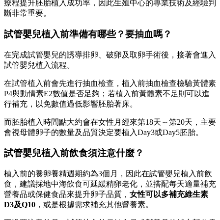
療程提升胚胎植入成功率，因此生殖中心的專業技術及經驗判
斷非常重要。
試管嬰兒植入前準備有哪些？要抽血嗎？
在完成試管嬰兒的誘導排卵、破卵及取卵手術後，接著會進入
試管嬰兒植入流程。
在試管植入前會先進行抽血檢查，植入前抽血檢查檢驗黃體素
P4與動情素E2數值是否足夠；若植入前黃體素不足則可以進
行補充，以免數值過低影響胚胎著床。
而胚胎植入時間點大約會在女性月經來第18天～第20天，主要
會視母體卵子的數量及品質決定要植入Day3或Day5胚胎。
試管嬰兒植入前飲食須注意什麼？
植入前的養卵養精週期約為3個月，因此在試管嬰兒植入前飲
食，建議採地中海飲食可延緩精卵老化，並搭配每天適量補充
營養品或保健食品來提升卵子品質，
女性可以多補充維生素
D3及Q10
，或是根據需求補充其他營養素。