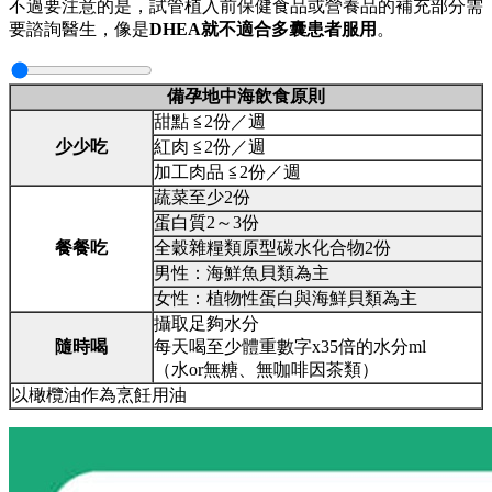
不過要注意的是，試管植入前保健食品或營養品的補充部分需
要諮詢醫生，像是
DHEA就不適合多囊患者服用
。
備孕地中海飲食原則
甜點 ≦2份／週
少少吃
紅肉 ≦2份／週
加工肉品 ≦2份／週
蔬菜至少2份
蛋白質2～3份
餐餐吃
全穀雜糧類原型碳水化合物2份
男性：海鮮魚貝類為主
女性：植物性蛋白與海鮮貝類為主
攝取足夠水分
隨時喝
每天喝至少體重數字x35倍的水分ml
（水or無糖、無咖啡因茶類）
以橄欖油作為烹飪用油