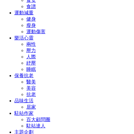
食安
食譜
運動減重
健身
瘦身
運動傷害
樂活心靈
兩性
壓力
人際
紓壓
睡眠
保養抗老
醫美
美容
抗老
品味生活
居家
駐站作家
百大顧問團
駐站達人
主題企劃