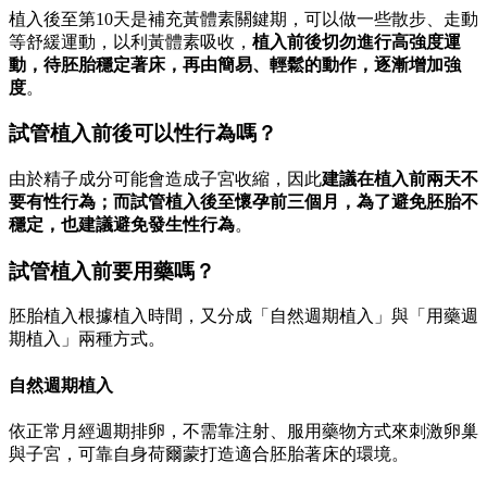
植入後至第10天是補充黃體素關鍵期，可以做一些散步、走動
等舒緩運動，以利黃體素吸收，
植入前後切勿進行高強度運
動，待胚胎穩定著床，再由簡易、輕鬆的動作，逐漸增加強
度
。
試管植入前後可以性行為嗎？
由於精子成分可能會造成子宮收縮，因此
建議在植入前兩天不
要有性行為；而試管植入後至懷孕前三個月，為了避免胚胎不
穩定，也建議避免發生性行為
。
試管植入前要用藥嗎？
胚胎植入根據植入時間，又分成「自然週期植入」與「用藥週
期植入」兩種方式。
自然週期植入
依正常月經週期排卵，不需靠注射、服用藥物方式來刺激卵巢
與子宮，可靠自身荷爾蒙打造適合胚胎著床的環境。