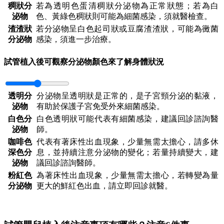
稠狀分
若為透明色蛋清稠狀分泌物為正常狀態；若為白
泌物
色、黃綠色稠狀則可能為細菌感染，須就醫檢查。
渣渣狀
若分泌物呈白色起司狀或豆腐渣渣狀，可能為黴菌
分泌物
感染，須進一步治療。
試管植入後可觀察分泌物顏色來了解身體狀況
透明分
分泌物呈透明狀是正常的，是子宮頸分泌的黏液，
泌物
有助於保護子宮免受外來細菌感染。
白色分
白色透明狀可能代表有細菌感染，建議回診諮詢醫
泌物
師。
咖啡色
代表有著床性出血現象，少量無需太擔心，請多休
深色分
息，並持續注意分泌物的變化；若量持續變大，建
泌物
議回診諮詢醫師。
粉紅色
為著床性出血現象，少量無需太擔心，若轉變為量
分泌物
更大的鮮紅色出血，請立即回診就醫。