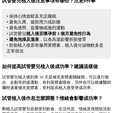
試管嬰兒植入後注意事項有哪些？注意6件事
• 保持心情放鬆及充足睡眠
• 避免久蹲、腹部用力或趴睡
• 避免過勞、提重物或激烈運動
• 試管嬰兒
植入後至懷孕前 3 個月避免性行為
•
避免泡澡及溫泉
，以免高溫影響胚胎發育
• 胚胎植入後若有服用黃體素，植入後分泌物較多是
正常狀況
如何提高試管嬰兒植入後成功率？建議這樣做
試管嬰兒植入後到第 10 天是補充黃體素關鍵期，可以進行散
步、走動等舒緩運動，有利黃體素吸收，另外也可以根據醫師
囑咐適量補充黃體素，有利提高植入後受孕成功率。
試管植入後作息怎麼調整？情緒會影響成功率？
剛植入試管嬰兒容易受到飲食、生活作息、情緒及母體狀況影