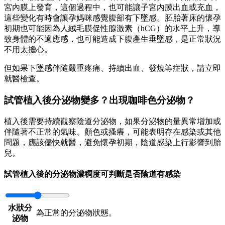
宮內膜上發育，這個過程中，也可能讓子宮內膜出血或充血，
這些變化有時會讓孕媽咪感覺腹部有下墜感。胚胎著床的懷孕
初期也可能因為人絨毛膜促性腺激素（hCG）的水平上升，導
致身體的不適應感，也可能造成下腹產生垂墜感，是正常狀況
不用太擔心。
但如果下墜感伴隨嚴重疼痛、持續出血、發燒等症狀，請立即
就醫檢查。
試管植入後分泌物變多？出現咖啡色分泌物？
植入後需要持續觀察陰道分泌物，如果分泌物的量異常增加或
伴隨著不正常的氣味、顏色或搔癢，可能表明存在感染或其他
問題，應該儘快就醫，避免懷孕初期，陰道感染上行影響到胎
兒。
試管植入後的分泌物濃稠度可判斷是否陰道有感染
水狀分
為正常的分泌物狀態。
泌物