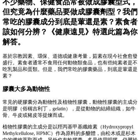
不少藥物、保健食品常被做成膠囊型式，
但究竟為什麼藥品要做成膠囊劑型？我們
常吃的膠囊成分到底是葷還是素？素食者
該如何分辨？《健康遠見》特選此篇為你
解答。
基於宗教因素、環保、道德或健康考量，茹素在現今社會愈發
盛行。素食者通常不食用任何動物類食品，也有些純素者是不
吃乳製品和蛋類。但是，我們常吃的膠囊藥品，到底是葷還是
素？
膠囊大多為動物性
常見的硬膠囊分為動物性及植物性膠囊，動物性膠囊的主成分
是明膠（俗稱吉利丁，gelatin），是從動物的結締組織，如牛
骨、牛皮或豬皮等提煉而成。
植物性膠囊的主成分是以羥丙基甲基纖維素（Hydroxypropyl
Methylcellulose, HPMC）作為原料的多醣體，由松木或是杉木
中的纖維萃取而成。另外也有軟膠囊，多是使用明膠，仍屬於