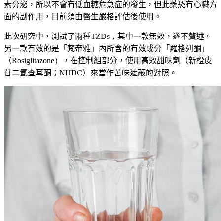
素分泌，所以不會有低血糖危急症的發生，但此藥恐有心臟方
面的副作用，目前須由醫生嚴格評估後使用。
此次研究中，測試了兩種
TZDs，
其中一款無效，遂不贅述。
另一款有效的是「梵帝雅」
內所含的有效成分「羅格列酮」
（
Rosiglitazone）
，在控制組部分，使用高效甜味劑（新橙皮
苷二氫查耳酮；
NHDC
）來當作苦味遮蔽的對照。