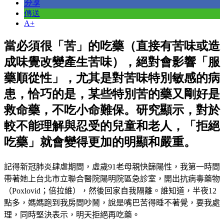
分享
傳送
A+
當必須很「苦」的吃藥（直接有苦味或造
成味覺改變產生苦味），絕對會影響「服
藥順從性」，尤其是對苦味特別敏感的病
患，恰巧的是，某些特別苦的藥又剛好是
救命藥，不吃小命難保。研究顯示，對於
較不能理解與忍受的兒童和老人，「拒絕
吃藥」就會變得更加的明顯和嚴重。
記得新冠肺炎肆虐期間，虛歲91老母親快篩陽性，我第一時間
帶著她上台北市立聯合醫院陽明院區急診室，開出抗病毒藥物
（
Poxlovid
；倍拉維），然後回家自我隔離。誰知道，半夜12
點多，媽媽跑到我房間吵鬧，說是嘴巴苦得睡不著覺，要我處
理，同時堅決表示，明天拒絕再吃藥。