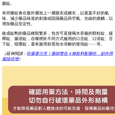
藥錠。
有些藥錠會在最外層加上一層膜衣或糖衣，以遮蓋不好的氣
味、減少藥品味道的刺激或阻隔藥品與空氣、光線的接觸，以
增加藥品安定性。
做成錠劑的藥品種類繁多，包含可直接喝水吞服的顆粒錠、緩
釋錠、腸溶錠，在嘴裡依不同方式服用的口含錠、口溶錠、舌
下錠、咀嚼錠，還有服用前需加水溶解的發泡錠⋯⋯等。
（延伸閱讀：
吃藥要注意！藥師警告４種飲料配藥吃，副作用
風險倍增
）