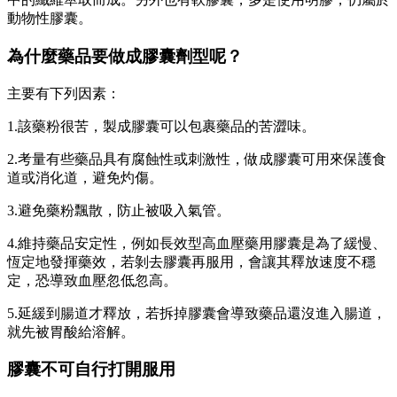
動物性膠囊。
為什麼藥品要做成膠囊劑型呢？
主要有下列因素：
1.該藥粉很苦，製成膠囊可以包裹藥品的苦澀味。
2.考量有些藥品具有腐蝕性或刺激性，做成膠囊可用來保護食
道或消化道，避免灼傷。
3.避免藥粉飄散，防止被吸入氣管。
4.維持藥品安定性，例如長效型高血壓藥用膠囊是為了緩慢、
恆定地發揮藥效，若剝去膠囊再服用，會讓其釋放速度不穩
定，恐導致血壓忽低忽高。
5.延緩到腸道才釋放，若拆掉膠囊會導致藥品還沒進入腸道，
就先被胃酸給溶解。
膠囊不可自行打開服用