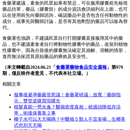
食藥署建議，素食的民眾如果有禁忌，可在服用膠囊前先檢視
藥品仿單，藥品（膠囊殼）的成分資訊會詳細列在上面，也可
以在使用前先向藥師諮詢，確認藥品中是否包含任何動物性的
成分，或事先與醫師討論，是否有其他劑型的藥品可以做為替
代。
食藥署也強調，不建議民眾自行打開膠囊直接服用其中的藥
品，也不建議素食者自行將動物性膠囊中的藥品，改裝到植物
性膠囊中。因為分裝後的膠囊無法確定其崩解、溶離的情形，
進而無法保證其原始藥品的療效及安全性。
（本文轉載自2024.06.21「
食藥署藥物食品安全週報
」第979
期，僅反映作者意見，不代表本社立場。）
相關文章
擬事後避孕藥嚴管惹議！食藥署研議：放寬「藥師指
示」雙管道購買現曙光
植髮真能一勞永逸？醫揭密度真相：植過頭降低存活
率，術後保養靠２事
椰子水可以天天喝嗎？中醫揭５類人不宜多喝，生椰美
式也別天天喝