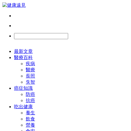
最新文章
醫療百科
疾病
醫療
長照
失智
癌症知識
防癌
抗癌
吃出健康
養生
飲食
營養