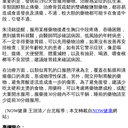
重要的是，發病前1到2天曾服用藥物。治療感染症的抗生素、
非類固醇類止痛藥、治療骨質疏鬆的雙磷酸鹽類藥物，都容易
造成食道發炎及潰瘍，不過，較大顆的藥物都可能卡在食道中
段，引發不適。
朱淯銘提醒，服用某種藥物後產生胸口中段疼痛、吞嚥困難，
應到腸胃科就醫，由醫師問診確認病因。低風險的年輕病患，
不一定非得要做胃鏡，可以先用藥物治療，如果沒有改善再安
排檢查；至於年齡較大的患者，如有其它警示症狀，像是嘔
吐、腹痛、大便變黑、體重減輕，以及有抽菸、喝酒、嚼食檳
榔等不良習慣，建議做胃鏡來確認病因。
在治療方面，以類似胃乳的口服懸浮液為主，覆蓋在黏膜和潰
瘍傷口的表面，形成物理性保護。另外，開立抑制胃酸的藥
物，避免胃酸逆流造成進一步的傷害。為了避免復發，建議少
吃太硬和太燙的食物，用藥時，可以考慮將藥物磨成粉，或配
大量開水服用，服藥後30分鐘內不可以平躺，睡前的藥物請至
少提前30分鐘服用。
（NOW健康 王澍清／台北報導；本文轉載自
NOW健康
網
站）
專欄簡介：