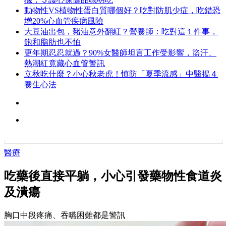
動物性VS植物性蛋白質哪個好？吃對防肌少症，吃錯恐
增20%心血管疾病風險
大豆油出包，豬油意外翻紅？營養師：吃對這１件事，
飽和脂肪也不怕
更年期忍忍就過？90%女醫師坦言工作受影響，盜汗、
熱潮紅竟藏心血管警訊
立秋吃什麼？小心秋老虎！慎防「夏季流感」中醫揭４
養生心法
醫療
吃藥後直接平躺，小心引發藥物性食道炎
及潰瘍
胸口中段疼痛、吞嚥困難都是警訊