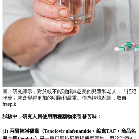
圖／研究顯示，對於較不能理解與忍受的兒童和老人，「拒絕
吃藥」就會變得更加的明顯和嚴重。僅為情境配圖，取自
freepik
試驗中，研究人員使用兩種藥物來引發苦味：
(1)
丙酚替諾福韋（
Tenofovir
alafenamide
，縮寫TAF，商品名
韋立德
Vemlidy
）
是一種口服抗反轉錄病毒藥物，用於治療B