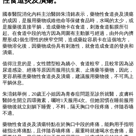
性食道炎及潰瘍。
國泰醫院消化內科主治醫師朱淯銘表示，藥物性食道炎及潰瘍
的成因，是服用藥物或維他命等保健食品時，水喝的太少，或
是服藥後直接平躺，造成藥物卡在食道，刺激食道黏膜所引
起。在食道中段的地方因為周圍有主動脈弓經過，由外向內擠
壓形成1個生理性的狹窄空間，造成藥錠容易卡在這個地方，
藥物溶化後，因藥物成份具有刺激性，就會造成食道的發炎和
潰瘍。
值得注意的是，女性體型較為嬌小、食道較窄，且較常因為泌
尿道感染、經痛等原因而服用抗生素、止痛藥等藥物，因此，
更容易罹患藥物性食道炎及潰瘍，建議服用藥物後，不可馬上
平躺休息。
朱淯銘舉例，20歲王小姐因為青春痘問題至診所就醫，皮膚科
醫師生開立四環黴素，囑咐1天服用4次。但她習慣在睡前服用
藥物後就立刻躺下睡覺，不料，隔天胸口中段疼痛，伴隨吞嚥
不適。
藥物性食道炎及潰瘍特點在於胸口中段的疼痛，能夠用手指明
確指出疼痛點，且伴隨吞嚥疼痛，嚴重時就連喝水也會痛，最