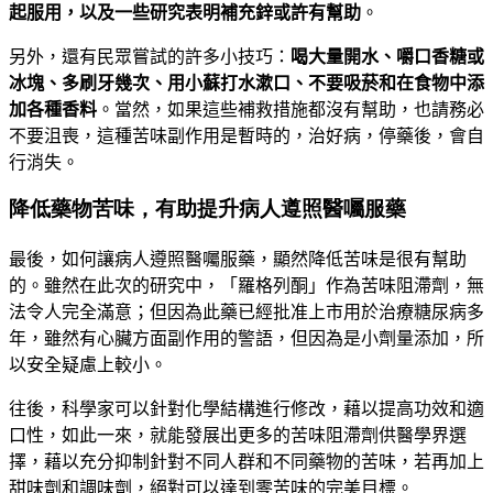
起服用，以及一些研究表明補充鋅或許有幫助
。
另外，還有民眾嘗試的許多小技巧：
喝大量開水、嚼口香糖或
冰塊、多刷牙幾次、用小蘇打水漱口、不要吸菸和在食物中添
加各種香料
。當然，如果這些補救措施都沒有幫助，也請務必
不要沮喪，這種苦味副作用是暫時的，治好病，停藥後，會自
行消失。
降低藥物苦味，有助提升病人遵照醫囑服藥
最後，如何讓病人遵照醫囑服藥，顯然降低苦味是很有幫助
的。雖然在此次的研究中，「羅格列酮」作為苦味阻滯劑，無
法令人完全滿意；但因為此藥已經批准上市用於治療糖尿病多
年，雖然有心臟方面副作用的警語，但因為是小劑量添加，所
以安全疑慮上較小。
往後，科學家可以針對化學結構進行修改，藉以提高功效和適
口性，如此一來，就能發展出更多的苦味阻滯劑供醫學界選
擇，藉以充分抑制針對不同人群和不同藥物的苦味，若再加上
甜味劑和調味劑，絕對可以達到零苦味的完美目標。