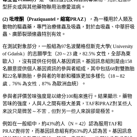
型肝炎或與其他藥物聯用治療愛滋病。
(2)
吡喹酮（
Praziquantel
，縮寫
PRAZ）
，為一種用於人類及
動物的驅蟲藥，專門治療絛蟲及吸蟲，對於血吸蟲、中華肝吸
蟲、廣節裂頭絛蟲特別有效。
在測試對象部分，一般組為97名波蘭格但斯克大學(
University
of
Gda
ń
sk）
的志願學生（
20～23
歲，
82.5%
女性，全部為東
歐人），沒有提供任何個人基因資訊。
基因訊息組則是由
158
名願意提供個人基因資訊的參與者組成，其中包括
68
對雙胞胎
和
22
名單胞胎，參與者的年齡和種族更加多樣化（
18
～
82
歲，76% 為女性，87%
為歐洲血統）。
參與者評價苦味強度是以總分100點來進行。結果顯示，藥物
苦味的強度，人與人之間有極大差異，
TAF和PRAZ對某些人
來說
只是微苦
～
不苦，但對另一些人
來說卻是極苦。
例如在一般組中，約43%的人（N = 42）認為服用TAF和
PRAZ覺得苦
，而基因訊息組有約63%的人認為苦。基因訊息