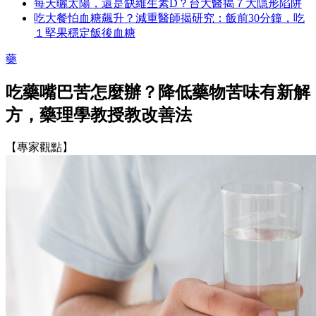
每天曬太陽，還是缺維生素D？台大醫揭７大隱形陷阱
吃大餐怕血糖飆升？減重醫師揭研究：飯前30分鐘，吃
１堅果穩定飯後血糖
藥
吃藥嘴巴苦怎麼辦？降低藥物苦味有新解
方，藥理學教授教改善法
【專家觀點】