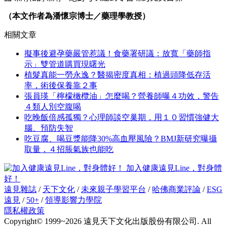
（本文作者為潘懷宗博士／藥理學教授）
相關文章
擬事後避孕藥嚴管惹議！食藥署研議：放寬「藥師指
示」雙管道購買現曙光
植髮真能一勞永逸？醫揭密度真相：植過頭降低存活
率，術後保養靠２事
張員瑛「檸檬橄欖油」怎麼喝？營養師曝４功效，警告
４類人別空腹喝
吃晚飯倍感孤獨？心理師談空巢期，用１０習慣強健大
腦、預防失智
吃豆腐、喝豆漿能降30%高血壓風險？BMJ新研究曝攝
取量，４招脹氣族也能吃
加入健康遠見Line，對身體
好！
遠見雜誌
/
天下文化
/
未來親子學習平台
/
哈佛商業評論
/
ESG
遠見
/
50+
/
領導影響力學院
隱私權政策
Copyright© 1999~2026 遠見天下文化出版股份有限公司. All