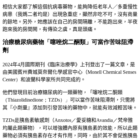
相信大家都了解這個抗病毒藥物，能夠降低老年人／多重慢性
病患（我媽二者均是）出現急重症，顯然非吃不可，沒有商量
的餘地。另外，她應該在自己的房間隔離，不能跑出來，半夜
跑來我的房間鬧，有傳染之虞，真是頭痛。
治療糖尿病藥物「噻唑烷二酮類」可當作苦味阻滯
劑
2024
年
4
月國際期刊《臨床治療學》上刊登出了一篇文章，是
由美國賓州費城莫奈爾化學感官中心（
Monell Chemical Senses
Center）
和波蘭科學家所共同完成的。
他們發現目前治療糖尿病的一類藥物，「噻唑烷二酮類
（
Thiazolidinedione；TZDs）」
可以當作苦味阻滯劑，只需將
其『小劑量』添加到引發苦味的藥物中，就能有效減輕苦味。
TZDs是
胰島素敏感劑（
Anxotos／
愛妥糖和
Avandia
／
梵帝雅
均屬此類藥物），可以增強體內原有胰島素的效能，所以此類
藥物必須有胰島素存在才有作用，同時，由於其不會促進胰島