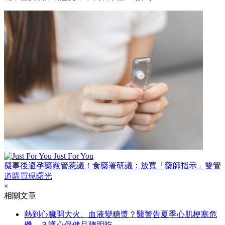
Just For You
擬事後避孕藥嚴管惹議！食藥署研議：放寬「藥師指示」雙管
道購買現曙光
×
相關文章
熱到心臟開大火、血液變糖漿？醫警告夏季心肌梗塞危
機，３護心保健品聰明吃