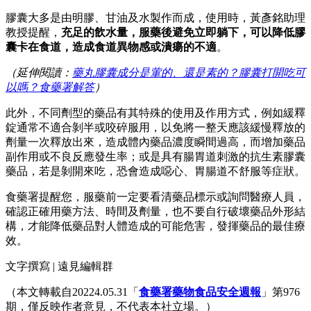
膠囊大多是由明膠、甘油及水製作而成，使用時，黃彥銘助理
教授提醒，
充足的飲水量，服藥後避免立即躺下，可以降低膠
囊卡在食道，造成食道異物感或潰瘍的不適
。
（延伸閱讀：
藥丸膠囊成分是葷的、還是素的？膠囊打開吃可
以嗎？食藥署解答
）
此外，不同劑型的藥品有其特殊的使用及作用方式，例如緩釋
錠通常不適合剝半或咬碎服用，以免將一整天應該緩慢釋放的
劑量一次釋放出來，造成體內藥品濃度瞬間過高，而增加藥品
副作用或不良反應發生率；或是具有腸胃道刺激的抗生素膠囊
藥品，若是剝開來吃，恐會造成噁心、胃腸道不舒服等症狀。
食藥署提醒您，服藥前一定要看清藥品標示或詢問醫療人員，
確認正確用藥方法、時間及劑量，也不要自行破壞藥品外形結
構，才能降低藥品對人體造成的可能危害，發揮藥品的最佳療
效。
文字撰寫 | 遠見編輯群
（本文轉載自20224.05.31「
食藥署藥物食品安全週報
」第976
期，僅反映作者意見，不代表本社立場。）