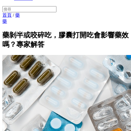
首頁
/
藥
藥
藥剝半或咬碎吃，膠囊打開吃會影響藥效
嗎？專家解答