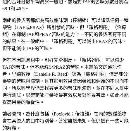
組的苦味分數平均高於一般組，像是對TAF的苦味分數分別為
68.1
和 46.5。
兩組的參與者都認為高效甜味劑（控制組
）
可以降低任何一種
藥物（TAF或PRAZ
）
所引發的苦味，但「羅格列酮」（治療
組
）
在抑制TAF和PRAZ苦味的能力上，不同的參與者有不同
的結果。在一般組中，「羅格列酮」可以減少PRAZ的苦味，
但不能減少TAF的苦味。
但在基因訊息組中，剛好完全相反，「羅格列酮」可以減少
TAF的苦味，但不能減少PRAZ的苦味。本篇論文的通訊作
者，里德教授（
Danielle R. Reed
）認為「羅格列酮」僅是部分
藥物的苦味阻滯劑，且其抑制效果會因藥物和個體的不同而不
同。所以科學界仍需找尋更多的苦味阻滯劑，並在不同人群中
進行測試，以確定哪些藥物最有效以及對誰最有效，如此才能
提高用藥的順從性。
讀者會問，為什麼包括（
Poxlovid
；倍拉維）在內的數種藥物
會在某些人的口中特別苦，答案雖然未知，但仍然有一些可能
的解釋。