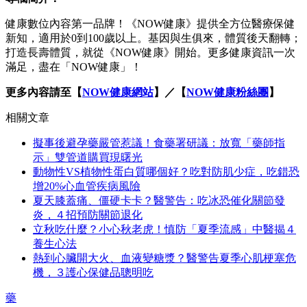
健康數位內容第一品牌！《NOW健康》提供全方位醫療保健
新知，適用於0到100歲以上。基因與生俱來，體質後天翻轉；
打造長壽體質，就從《NOW健康》開始。更多健康資訊一次
滿足，盡在「NOW健康」！
更多內容請至【
NOW健康網站
】／【
NOW健康粉絲團
】
相關文章
擬事後避孕藥嚴管惹議！食藥署研議：放寬「藥師指
示」雙管道購買現曙光
動物性VS植物性蛋白質哪個好？吃對防肌少症，吃錯恐
增20%心血管疾病風險
夏天膝蓋痛、僵硬卡卡？醫警告：吃冰恐催化關節發
炎，４招預防關節退化
立秋吃什麼？小心秋老虎！慎防「夏季流感」中醫揭４
養生心法
熱到心臟開大火、血液變糖漿？醫警告夏季心肌梗塞危
機，３護心保健品聰明吃
藥