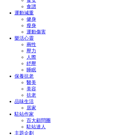
食安
食譜
運動減重
健身
瘦身
運動傷害
樂活心靈
兩性
壓力
人際
紓壓
睡眠
保養抗老
醫美
美容
抗老
品味生活
居家
駐站作家
百大顧問團
駐站達人
主題企劃