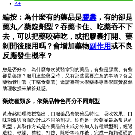
A+
編按：為什麼有的藥品是
膠囊
，有的卻是
藥丸／藥錠劑型？吞藥卡住、吃藥吞不下
去，可以把藥咬碎吃，或把膠囊打開、藥
剝開後服用嗎？會增加藥物
副作用
或不良
反應發生機率？
您是否好奇，為什麼每次就醫拿到的藥品，有些是膠囊、有些
卻是藥錠？服用這些藥品時，又有那些需要注意的事項？食品
藥物管理署（下稱食藥署）邀請臺灣大學藥學專業學院黃彥銘
助理教授來解答疑惑。
藥錠種類多，依藥品特色再分不同劑型
黃彥銘助理教授指出，口服藥品會依藥品特性、吸收效果、口
味刺激與否而設計成不同的劑型。錠劑是一般藥品最為常見的
劑型，其製作方式是在藥品的主成分外加入各種賦型劑，經過
造粒、乾燥、整粒、打錠、除粉等程序後，完成一顆顆硬硬的