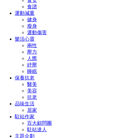
食安
食譜
運動減重
健身
瘦身
運動傷害
樂活心靈
兩性
壓力
人際
紓壓
睡眠
保養抗老
醫美
美容
抗老
品味生活
居家
駐站作家
百大顧問團
駐站達人
主題企劃