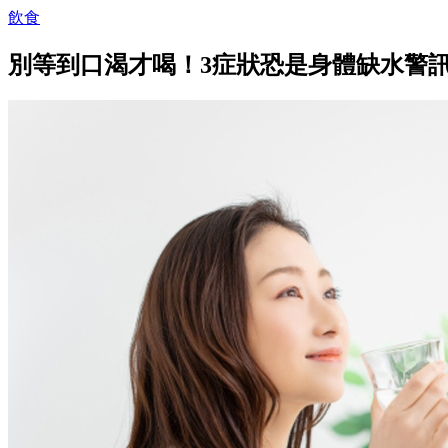
飲食
別等到口渴才喝！3症狀恐是身體缺水警