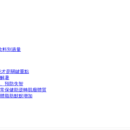
飲料別過量
些才是關鍵重點
解暑
、預防失智
常保健助逆轉肌瘤體質
體脂肪默默增加