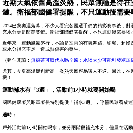
近期天氣依舊高溫炎熱，民眾無論是待在
鍵。衛福部國健署提醒，不只運動後需要
2024巴黎奧運落幕，不少人看完各國選手們的精彩賽事後，
充水分更是防範關鍵。衛福部國健署提醒，不只運動後需要喝
近年來，運動風氣盛行，不論是室內的有氧舞蹈、瑜珈、超慢
或水分補充不足，造成熱傷害的發生。
（延伸閱讀：
無糖茶可取代水嗎？醫：水喝太少可能引發糖尿
尤其，今夏高溫屢創新高，炎熱天氣容易讓人不適。因此，在
機！
運動補水有「3適」，活動前1小時就要開始喝
國民健康署吳昭軍署長特別提供「補水3適」，呼籲民眾養成
適時：
戶外活動前1小時開始喝水，並分兩階段補充水分；儘量在活動