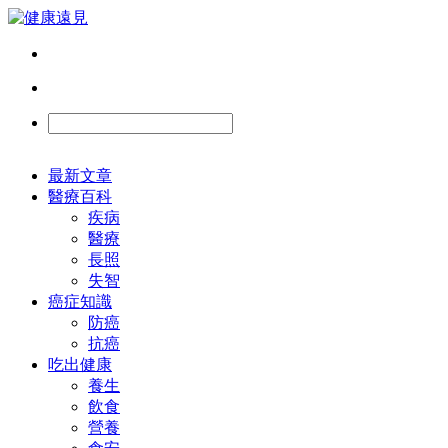
最新文章
醫療百科
疾病
醫療
長照
失智
癌症知識
防癌
抗癌
吃出健康
養生
飲食
營養