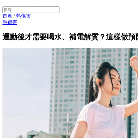
首頁
/
熱傷害
熱傷害
運動後才需要喝水、補電解質？這樣做預