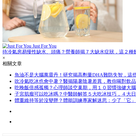
Just For You
待冷氣房易慢性缺水、頭痛？營養師揭７大缺水症狀，這２種
×
相關文章
魚油不是大腦萬靈丹！研究揭高劑量DHA難防失智，這
吹冷氣吃冰也會中暑？醫揭陽暑陰暑差異，教你喝對飲品
吃晚飯倍感孤獨？心理師談空巢期，用１０習慣強健大腦
子宮肌瘤可以吃冰嗎？中醫師解答５大吃冰技巧，４大日
體重維持等於沒變胖？體能訓練專家解迷思：少了「它」