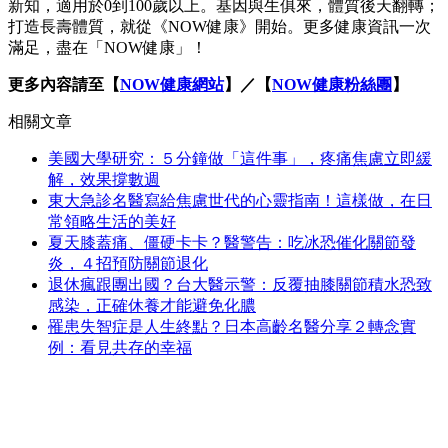
新知，適用於0到100歲以上。基因與生俱來，體質後天翻轉；
打造長壽體質，就從《NOW健康》開始。更多健康資訊一次
滿足，盡在「NOW健康」！
更多內容請至【
NOW健康網站
】／【
NOW健康粉絲團
】
相關文章
美國大學研究：５分鐘做「這件事」，疼痛焦慮立即緩
解，效果撐數週
東大急診名醫寫給焦慮世代的心靈指南！這樣做，在日
常領略生活的美好
夏天膝蓋痛、僵硬卡卡？醫警告：吃冰恐催化關節發
炎，４招預防關節退化
退休瘋跟團出國？台大醫示警：反覆抽膝關節積水恐致
感染，正確休養才能避免化膿
罹患失智症是人生終點？日本高齡名醫分享２轉念實
例：看見共存的幸福