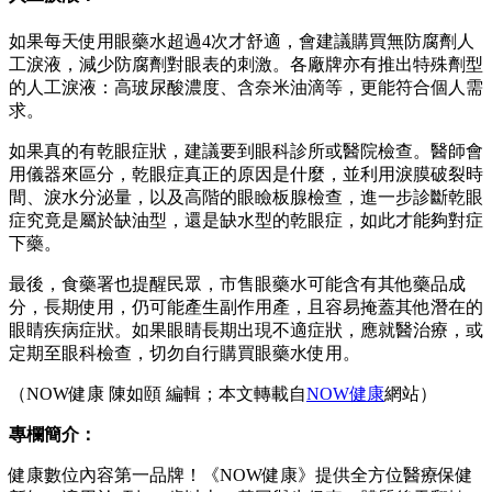
如果每天使用眼藥水超過4次才舒適，會建議購買無防腐劑人
工淚液，減少防腐劑對眼表的刺激。各廠牌亦有推出特殊劑型
的人工淚液：高玻尿酸濃度、含奈米油滴等，更能符合個人需
求。
如果真的有乾眼症狀，建議要到眼科診所或醫院檢查。醫師會
用儀器來區分，乾眼症真正的原因是什麼，並利用淚膜破裂時
間、淚水分泌量，以及高階的眼瞼板腺檢查，進一步診斷乾眼
症究竟是屬於缺油型，還是缺水型的乾眼症，如此才能夠對症
下藥。
最後，食藥署也提醒民眾，市售眼藥水可能含有其他藥品成
分，長期使用，仍可能產生副作用產，且容易掩蓋其他潛在的
眼睛疾病症狀。如果眼睛長期出現不適症狀，應就醫治療，或
定期至眼科檢查，切勿自行購買眼藥水使用。
（NOW健康 陳如頤 編輯；本文轉載自
NOW健康
網站）
專欄簡介：
健康數位內容第一品牌！《NOW健康》提供全方位醫療保健