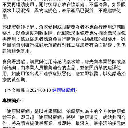
不要再繼續使用，開封後應存放在陰暗處，不需冷藏。如果眼
藥水出現混濁、異物或變色，表示產品已變質，不應繼續使
用。
郭建宏藥師提醒，角膜受損或眼睛發炎者不應自行使用涼感眼
藥水，以免過度刺激眼睛。配戴隱形眼鏡者應先摘除隱形眼鏡
再使用；蠶豆症患者應避免自行購買含抗組織胺的眼藥水。雖
然目前無明確證據顯示薄荷醇對蠶豆症患者有負面影響，但仍
建議避免使用。
食藥署提醒，購買與使用涼感眼藥水前，應先向專業醫師或藥
師諮詢，由專業人員推薦適合的產品，並依照仿單的建議使
用。如使用後出現不適或症狀惡化，應立即就醫，以免錯過治
療的黃金期。
（本文轉載自2024-08-13
健康醫療網
）
專欄簡介：
「健康醫療網」是以健康新聞、治療新知為主的全方位健康媒
體平台。即日起「健康醫療網」將與「健康遠見」網站共同合
作，將為讀者提供最專業、最即時、最深入、最樂活的多元健