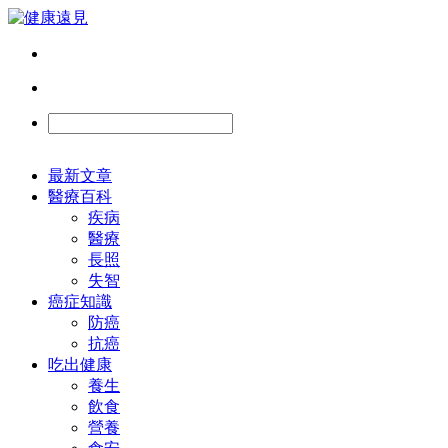
最新文章
醫療百科
疾病
醫療
長照
失智
癌症知識
防癌
抗癌
吃出健康
養生
飲食
營養