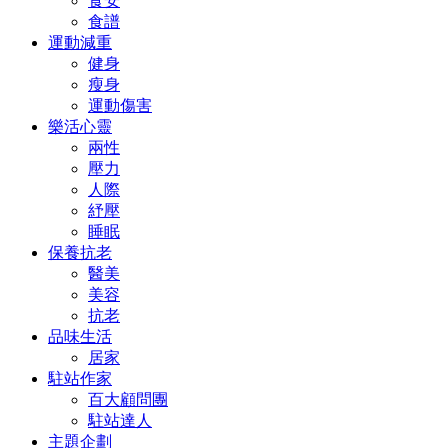
食安
食譜
運動減重
健身
瘦身
運動傷害
樂活心靈
兩性
壓力
人際
紓壓
睡眠
保養抗老
醫美
美容
抗老
品味生活
居家
駐站作家
百大顧問團
駐站達人
主題企劃