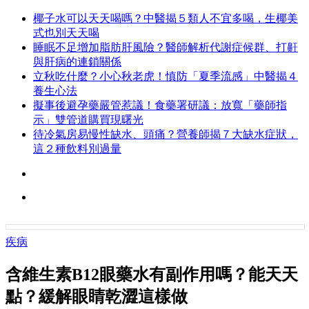
椰子水可以天天喝嗎？中醫揭５類人不宜多喝，生椰美
式也別天天喝
睡眠不足增加脂肪肝風險？醫師解析代謝症候群、打鼾
與肝病的連鎖關係
立秋吃什麼？小心秋老虎！慎防「夏季流感」中醫揭４
養生心法
擬事後避孕藥嚴管惹議！食藥署研議：放寬「藥師指
示」雙管道購買現曙光
待冷氣房易慢性缺水、頭痛？營養師揭７大缺水症狀，
這２種飲料別過量
疾病
含維生素B12眼藥水有副作用嗎？能天天
點？緩解眼睛乾澀這樣做