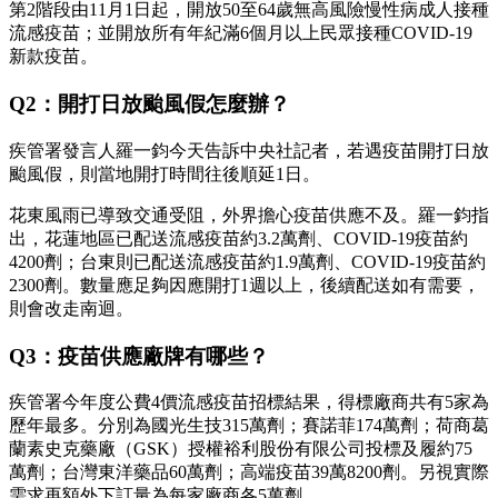
第2階段由11月1日起，開放50至64歲無高風險慢性病成人接種
流感疫苗；並開放所有年紀滿6個月以上民眾接種COVID-19
新款疫苗。
Q2：開打日放颱風假怎麼辦？
疾管署發言人羅一鈞今天告訴中央社記者，若遇疫苗開打日放
颱風假，則當地開打時間往後順延1日。
花東風雨已導致交通受阻，外界擔心疫苗供應不及。羅一鈞指
出，花蓮地區已配送流感疫苗約3.2萬劑、COVID-19疫苗約
4200劑；台東則已配送流感疫苗約1.9萬劑、COVID-19疫苗約
2300劑。數量應足夠因應開打1週以上，後續配送如有需要，
則會改走南迴。
Q3：疫苗供應廠牌有哪些？
疾管署今年度公費4價流感疫苗招標結果，得標廠商共有5家為
歷年最多。分別為國光生技315萬劑；賽諾菲174萬劑；荷商葛
蘭素史克藥廠（GSK）授權裕利股份有限公司投標及履約75
萬劑；台灣東洋藥品60萬劑；高端疫苗39萬8200劑。另視實際
需求再額外下訂量為每家廠商各5萬劑。