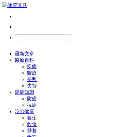
最新文章
醫療百科
疾病
醫療
長照
失智
癌症知識
防癌
抗癌
吃出健康
養生
飲食
營養