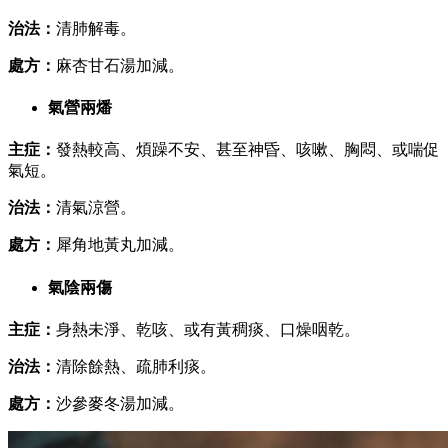
治法：
清肺解毒。
處方：
麻杏甘石湯加減。
氣營兩燔
主症：
發熱較高、煩躁不安、甚至神昏、咳嗽、胸悶、或喘促
氣短。
治法：
清氣涼營。
處方：
犀角地黃丸加減。
氣陰兩傷
主症：
身熱未淨、乾咳、或有黃稠痰、口燥咽乾。
治法：
清除餘熱、疏肺利痰。
處方：
沙參麥冬湯加減。