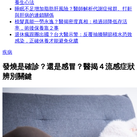
養生心法
睡眠不足增加脂肪肝風險？醫師解析代謝症候群、打鼾
與肝病的連鎖關係
植髮真能一勞永逸？醫揭密度真相：植過頭降低存活
率，術後保養靠２事
退休瘋跟團出國？台大醫示警：反覆抽膝關節積水恐致
感染，正確休養才能避免化膿
疾病
發燒是確診？還是感冒？醫揭４流感症狀
辨別關鍵