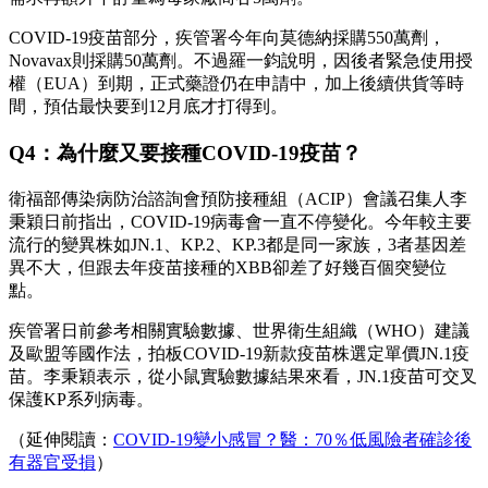
COVID-19疫苗部分，疾管署今年向莫德納採購550萬劑，
Novavax則採購50萬劑。不過羅一鈞說明，因後者緊急使用授
權（EUA）到期，正式藥證仍在申請中，加上後續供貨等時
間，預估最快要到12月底才打得到。
Q4：為什麼又要接種COVID-19疫苗？
衛福部傳染病防治諮詢會預防接種組（ACIP）會議召集人李
秉穎日前指出，COVID-19病毒會一直不停變化。今年較主要
流行的變異株如JN.1、KP.2、KP.3都是同一家族，3者基因差
異不大，但跟去年疫苗接種的XBB卻差了好幾百個突變位
點。
疾管署日前參考相關實驗數據、世界衛生組織（WHO）建議
及歐盟等國作法，拍板COVID-19新款疫苗株選定單價JN.1疫
苗。李秉穎表示，從小鼠實驗數據結果來看，JN.1疫苗可交叉
保護KP系列病毒。
（延伸閱讀：
COVID-19變小感冒？醫：70％低風險者確診後
有器官受損
）