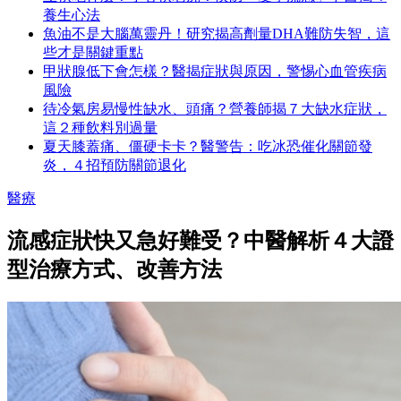
養生心法
魚油不是大腦萬靈丹！研究揭高劑量DHA難防失智，這
些才是關鍵重點
甲狀腺低下會怎樣？醫揭症狀與原因，警惕心血管疾病
風險
待冷氣房易慢性缺水、頭痛？營養師揭７大缺水症狀，
這２種飲料別過量
夏天膝蓋痛、僵硬卡卡？醫警告：吃冰恐催化關節發
炎，４招預防關節退化
醫療
流感症狀快又急好難受？中醫解析４大證
型治療方式、改善方法