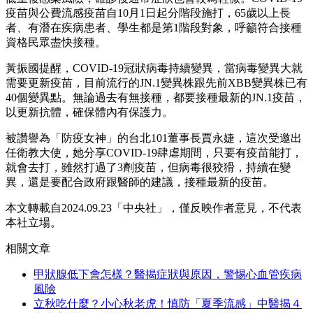
疫苗與公費流感疫苗自10月1日起分階段施打，65歲以上長
者、有潛在疾病患者、學生都是第1階段對象，呼籲符合接種
資格民眾盡快接種。
黃振國提醒，COVID-19冠狀病毒持續變異，當病毒變異大就
需要更新疫苗，目前流行的JN.1變異株跟先前XBB變異株已有
40個變異點。無論過去有無接種，都要接種最新的JN.1疫苗，
以更新抗體，確保體內有保護力。
被讚譽為「防疫女神」的台北101董事長賈永婕，這次受邀出
任衛教大使，她分享COVID-19肆虐期間，只要有疫苗能打，
就會去打，雖然打過了3劑疫苗，但病毒很狡猾，持續在變
異，還是要配合政府跟醫師的建議，接種最新的疫苗。
本文轉載自2024.09.23「中央社」，僅反映作者意見，不代表
本社立場。
相關文章
甲狀腺低下會怎樣？醫揭症狀與原因，警惕心血管疾病
風險
立秋吃什麼？小心秋老虎！慎防「夏季流感」中醫揭４