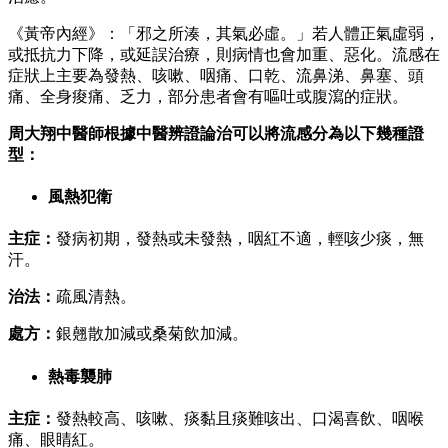
《黃帝內經》：「邪之所湊，其氣必虛。」若人體正氣虛弱，
或抵抗力下降，或延誤治療，則病情也會加重、惡化。流感在
症狀上主要為發熱、咳嗽、咽痛、口乾、流鼻涕、鼻塞、頭
痛、全身痠痛、乏力，部分患者會有嘔吐或腹瀉的症狀。
周大翔中醫師根據中醫辨證論治可以將流感分為以下幾種證
型：
風熱犯衛
主症：
發病初期，發熱或未發熱，咽紅不適，輕咳少痰，無
汗。
治法：
疏風清熱。
處方：
銀翹散加減或桑菊飲加減。
熱毒襲肺
主症：
發熱較高、咳嗽、痰黏且痰難咳出、口渴喜飲、咽喉
痛、眼睛紅。