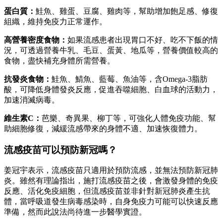
蛋白質：
鮭魚、雞蛋、豆腐、雞肉等，幫助增加飽足感、修復
組織，維持免疫力正常運作。
高營養密度食物：
如果流感患者出現胃口不好、吃不下飯的情
況，可透過營養牛乳、毛豆、蛋黃、地瓜等，營養價值較高的
食物，盡快補充身體所需營養。
抗發炎食物：
鮭魚、鯖魚、藍莓、魚油等，含Omega-3脂肪
酸，可降低身體發炎反應，促進吞噬細胞、白血球的活動力，
加速消滅病毒。
維生素C：
芭樂、奇異果、柳丁等，可強化人體免疫功能、幫
助細胞修復，減緩流感帶來的身體不適、加速恢復體力。
流感疫苗可以預防新冠嗎？
姜冠宇表示，流感疫苗只適用於預防流感，並無法預防新冠肺
炎。雖然有理論指出，施打流感疫苗之後，會激發身體的免疫
反應、活化免疫細胞，但流感疫苗並非針對新冠肺炎產生抗
體，當呼吸道發生病毒感染時，自身免疫力可能可以快速反應
準備，然而此說法尚待進一步醫學實證。