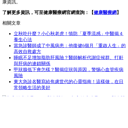
康資訊。
了解更多資訊，可至健康醫療網官網查詢：【
健康醫療網
】
相關文章
立秋吃什麼？小心秋老虎！慎防「夏季流感」中醫揭４
養生心法
當急診醫師成了中風病患：他復健6個月「重啟人生」的
高效自救處方
睡眠不足增加脂肪肝風險？醫師解析代謝症候群、打鼾
與肝病的連鎖關係
甲狀腺低下會怎樣？醫揭症狀與原因，警惕心血管疾病
風險
東大急診名醫寫給焦慮世代的心靈指南！這樣做，在日
常領略生活的美好
加入健康遠見Line，對身體
好！
遠見雜誌
/
天下文化
/
未來親子學習平台
/
哈佛商業評論
/
ESG
遠見
/
50+
/
領導影響力學院
隱私權政策