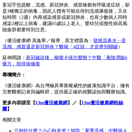
姜冠宇也提醒，流感、新冠肺炎、感冒雖都有呼吸道症狀，卻
是3種獨立的病毒，因此人體有可能在得到流感康復後，又在
短時間（2週）內再感染感冒或新冠肺炎，也有少數病人同時
感染2種以上病毒，建議65歲以上老人、嬰幼兒或慢性病高風
險族群都要特別注意。
（優活健康網 馮逸華／報導，原文標題為：
發燒流鼻水⋯是
流感、感冒還是新冠肺炎？醫揭「4症狀」才是辨別關鍵
）
延伸閱讀：
新冠確診後，喉嚨卡痰怎麼辦？中醫「養陰潤燥6
藥方」助排痰修復
專欄簡介：
《優活健康網》為台灣極具專業權威性的健康知識平台，擁有
完整醫療記者與編輯群，提供最正確的就醫認知與醫療知識。
更多內容請至【
Uho優活健康網
】
／【
Uho優活健康網粉絲
團
】
相關文章
立秋吃什麼？小心秋老虎！慎防「夏季流感」中醫揭４