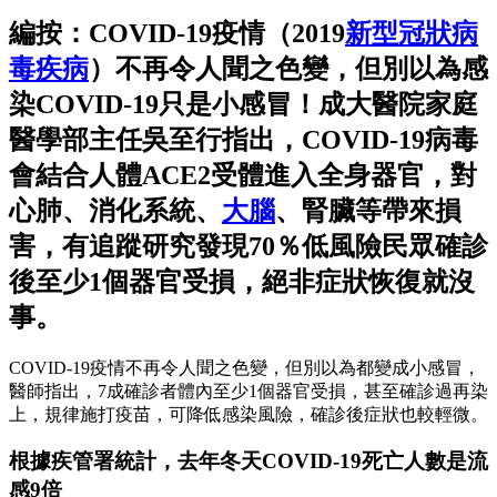
編按：COVID-19疫情（2019
新型冠狀病
毒
疾病
）不再令人聞之色變，但別以為感
染COVID-19只是小感冒！成大醫院家庭
醫學部主任吳至行指出，COVID-19病毒
會結合人體ACE2受體進入全身器官，對
心肺、消化系統、
大腦
、腎臟等帶來損
害，有追蹤研究發現70％低風險民眾確診
後至少1個器官受損，絕非症狀恢復就沒
事。
COVID-19疫情不再令人聞之色變，但別以為都變成小感冒，
醫師指出，7成確診者體內至少1個器官受損，甚至確診過再染
上，規律施打疫苗，可降低感染風險，確診後症狀也較輕微。
根據疾管署統計，去年冬天COVID-19死亡人數是流
感9倍