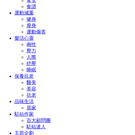
食安
食譜
運動減重
健身
瘦身
運動傷害
樂活心靈
兩性
壓力
人際
紓壓
睡眠
保養抗老
醫美
美容
抗老
品味生活
居家
駐站作家
百大顧問團
駐站達人
主題企劃