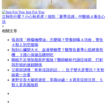
Just For You
立秋吃什麼？小心秋老虎！慎防「夏季流感」中醫揭４養生心
法
×
相關文章
張員瑛「檸檬橄欖油」怎麼喝？營養師曝４功效，警告
４類人別空腹喝
熱到心臟開大火、血液變糖漿？醫警告夏季心肌梗塞危
機，３護心保健品聰明吃
睡眠不足增加脂肪肝風險？醫師解析代謝症候群、打鼾
與肝病的連鎖關係
父親節讀懂「爸爸沒說的話」： 肚子變大是警訊？失智
線索一次看
東野圭吾大腸癌過世，享壽68歲！６異常症狀注意、５
類人是高風險群