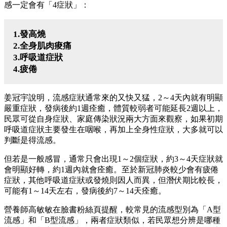
感一定會有「4症狀」：
1.發高燒
2.全身肌肉痠痛
3.呼吸道症狀
4.疲倦
姜冠宇說明，流感症狀通常來的又快又猛，2～4天內就有明顯
嚴重症狀，發病後約1週痊癒，體質較弱者可能延長2週以上，
民眾可從自身症狀、家庭傳染狀況兩大方面來觀察，如果初期
呼吸道症狀主要發生在咽喉，再加上全身性症狀，大多就可以
判斷是得流感。
但若是一般感冒，通常只會出現1～2個症狀，約3～4天症狀就
會明顯好轉，約1週內就會痊癒。至於新冠肺炎較少會有疲倦
症狀，其他呼吸道症狀或發燒則因人而異，但潛伏期比較長，
可能有1～14天左右，發病後約7～14天痊癒。
營養師高敏敏在臉書粉絲頁提醒，較常見的流感型別為「A型
流感」和「B型流感」，兩者症狀類似，若民眾想分辨是哪種