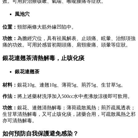
效。可用於治療咳嗽、氣喘、喉嚨腫痛等症狀。
風池穴
位置：
頸部兩條大筋外緣凹陷中。
功效：
為膽經穴位，具有祛風解表、止頭痛、眩暈、治頸項強
痛的功效。可用於感冒初期頭痛、肩頸痠痛、頭暈等症狀。
銀花連翹茶清熱解毒，止咳化痰
銀花連翹茶
材料：
銀花10g、連翹10g、薄荷5g、荊芥5g、生甘草5g。
作法：
將上述藥材洗淨加入500cc水中煮沸放涼後即可飲用。
功效：
銀花、連翹清熱解毒；薄荷疏散風熱；荊芥疏風透表；
生甘草清熱解毒，又可止咳化痰，諸藥合用，可疏散風熱之邪
亦可清熱解毒。
如何預防自我保護避免感染？