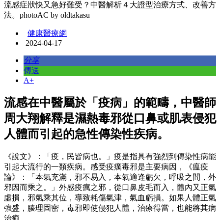
流感症狀快又急好難受？中醫解析４大證型治療方式、改善方
法。photoAC by oldtakasu
健康醫療網
2024-04-17
分享
傳送
A+
流感在中醫屬於「疫病」的範疇，中醫師
周大翔解釋是濕熱毒邪從口鼻或肌表侵犯
人體而引起的急性傳染性疾病。
《說文》：「疫，民皆病也。」疫是指具有強烈到傳染性病能
引起大流行的一類疾病。感受疫癘毒邪是主要病因，《瘟疫
論》：「本氣充滿，邪不易入，本氣適逢虧欠，呼吸之間，外
邪因而乘之。」外感疫癘之邪，從口鼻皮毛而入，體內又正氣
虛損，邪氣乘其位，導致耗傷氣津，氣血虧損。如果人體正氣
強盛，腠理固密，毒邪即使侵犯人體，治療得當，也能將其病
治癒。