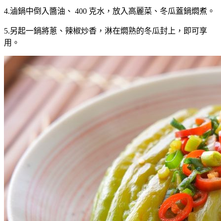
4.滷鍋中倒入醬油、
400
克水，放入高麗菜、冬瓜蓋鍋燜煮。
5.另起一鍋將蔥、辣椒炒香，淋在燜熟的冬瓜封上，即可享
用。