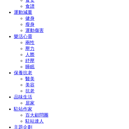
食安
食譜
運動減重
健身
瘦身
運動傷害
樂活心靈
兩性
壓力
人際
紓壓
睡眠
保養抗老
醫美
美容
抗老
品味生活
居家
駐站作家
百大顧問團
駐站達人
主題企劃