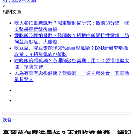
肪，就沒有大腦
×
相關文章
吃大餐怕血糖飆升？減重醫師揭研究：飯前30分鐘，吃
１堅果穩定飯後血糖
愛吃飯吃麵怕發胖？醫師教１招把白飯變抗性澱粉，防
阿茲海默症、大腸癌
吃豆腐、喝豆漿能降30%高血壓風險？BMJ新研究曝攝
取量，４招脹氣族也能吃
吃晚飯倍感孤獨？心理師談空巢期，用１０習慣強健大
腦、預防失智
以為有菜有肉很健康？營養師：「這４種外食」其實熱
量超驚人
飲食
高麗菜怎麼洗最好？不想吃進農藥，謹記