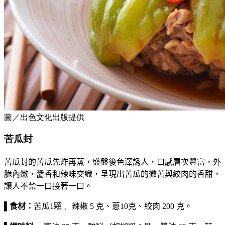
圖／出色文化出版提供
苦瓜封
苦瓜封的苦瓜先炸再蒸，盛盤後色澤誘人，口感層次豐富，外
脆內嫩，醬香和辣味交織，呈現出苦瓜的微苦與絞肉的香甜，
讓人不禁一口接著一口。
▌食
材：
苦瓜
1
顆
、
辣椒
5
克、
蔥
10
克、
絞肉
200
克
。