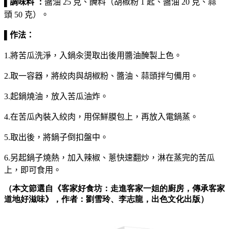
▌調味料
：
醬油
25
克、
醃料（
胡椒粉
1
匙、
醬油
20
克、
蒜
頭
50
克）
。
▌作法：
1.將苦瓜洗淨，入鍋汆燙取出後用醬油醃製上色。
2.
取一容器，將絞肉與胡椒粉、醬油、蒜頭拌勻備用。
3.起鍋燒油，放入苦瓜油炸。
4.在苦瓜內裝入絞肉，用保鮮膜包上，再放入電鍋蒸。
5.取出後，將鍋子倒扣盤中。
6.另起鍋子燒熱，加入辣椒、蔥快速翻炒，淋在蒸完的苦瓜
上，即可食用。
（本文節選自《客家好食坊：走進客家一姐的廚房，傳承客家
道地好滋味》，作者：劉雪玲、李志龍，出色文化出版）