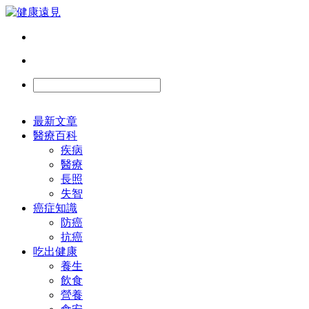
最新文章
醫療百科
疾病
醫療
長照
失智
癌症知識
防癌
抗癌
吃出健康
養生
飲食
營養