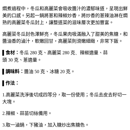
燜煮過程中，冬瓜和高麗菜會吸收醬汁的濃郁味道，呈現出鮮
美的口感。另起一鍋將蔥和辣椒炒香，將炒香的蔥辣油淋在燜
熟的高麗菜冬瓜封上，讓整道菜的滋味層次更加豐富。
高麗菜冬瓜封色澤鮮亮，冬瓜果肉吸滿融入了甜美的焦糖，和
醬油香的滷汁，軟嫩回甘，高麗菜則滑嫩細緻，非常下飯。
▌
食
材：
冬瓜
280
克、
高麗菜
280
克
、
辣椒適量、
蒜
頭
30
克、
蔥適量
。
▌
調味料：
醬油
50
克、
冰糖
20
克
。
▌
作法：
1.高麗菜洗淨後切成四等分，取一份使用；冬瓜去皮去籽切一
大塊。
2.辣椒、蒜苗切絲備用。
3.取一滷鍋，下豬油，加入糖炒出焦糖色。