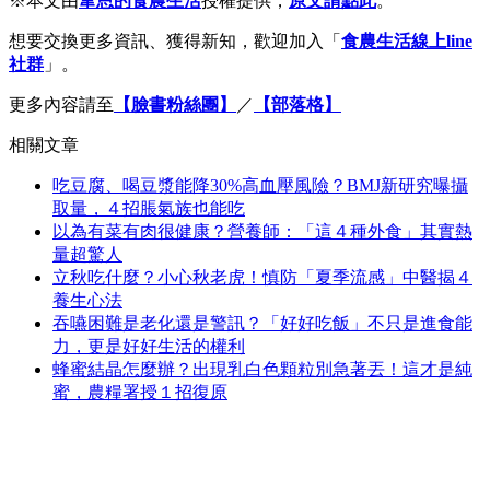
※本文由
韋恩的食農生活
授權提供，
原文請點此
。
想要交換更多資訊、獲得新知，歡迎加入「
食農生活線上line
社群
」。
更多內容請至
【臉書粉絲團】
／
【部落格】
相關文章
吃豆腐、喝豆漿能降30%高血壓風險？BMJ新研究曝攝
取量，４招脹氣族也能吃
以為有菜有肉很健康？營養師：「這４種外食」其實熱
量超驚人
立秋吃什麼？小心秋老虎！慎防「夏季流感」中醫揭４
養生心法
吞嚥困難是老化還是警訊？「好好吃飯」不只是進食能
力，更是好好生活的權利
蜂蜜結晶怎麼辦？出現乳白色顆粒別急著丟！這才是純
蜜，農糧署授１招復原