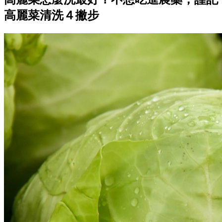
高麗菜清洗４撇步