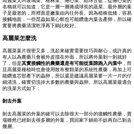
高麗菜又叫玻璃菜、格林菜、捲心菜、結球甘藍，從捲心菜的
名稱就可以知道，它是一層一層捲成球奘的蔬菜。最外層的葉
子是最老的，而裡面是嫩葉由內往外長。因為植株低矮，容易
接觸地面，一些昆蟲如菜心螟也可能鑽進內葉去產卵，所以確
實要將農藥清潔乾淨再下鍋比較好。
高麗菜怎麼洗
高麗菜葉片很密又多，洗起來確實需要技巧與耐心，或許真的
有人以為農藥只會被外皮擋在外面，所以將外葉剝一剝就好
了，但是
其實接觸性的農藥還是有可能從葉隙跑入內葉中
，而
且高麗菜種植時也會使用散布整顆菜的系統性農藥，再加上可
能鑽進芯部產下的蟲卵，所以還是建議高麗菜要一片一片的仔
細清洗，確實切洗掉大多數的農藥與蟲卵。所以高麗菜最適合
的洗菜方式如下：
剝去外葉
剝去高麗菜的外葉的確可以去除很大一部分的接觸性農藥，賣
場雖然已經剝去很多層的外葉，買回家下鍋前不妨再自己剝去
幾層。