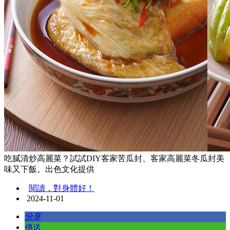
吃膩清炒高麗菜？試試DIY客家苦瓜封、客家高麗菜冬瓜封美
味又下飯。出色文化提供
閱讀，對身體好！
2024-11-01
分享
傳送