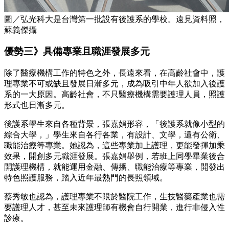
圖／弘光科大是台灣第一批設有後護系的學校。遠見資料照，
蘇義傑攝
優勢三》具備專業且職涯發展多元
除了醫療機構工作的特色之外，長遠來看，在高齡社會中，護
理專業不可或缺且發展日漸多元，成為吸引中年人欲加入後護
系的一大原因。高齡社會，不只醫療機構需要護理人員，照護
形式也日漸多元。
後護系學生來自各種背景，張嘉娟形容，「後護系就像小型的
綜合大學，」學生來自各行各業，有設計、文學，還有公衛、
職能治療等專業。她認為，這些專業加上護理，更能發揮加乘
效果，開創多元職涯發展。張嘉娟舉例，若班上同學畢業後合
開護理機構，就能運用金融、傳播、職能治療等專業，開發出
特色照護服務，踏入近年最熱門的長照領域。
蔡秀敏也認為，護理專業不限於醫院工作，生技醫藥產業也需
要護理人才，甚至未來護理師有機會自行開業，進行非侵入性
診療。