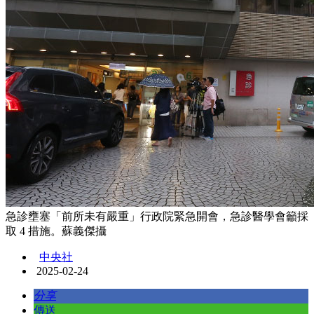
急診壅塞「前所未有嚴重」行政院緊急開會，急診醫學會籲採
取 4 措施。蘇義傑攝
中央社
2025-02-24
分享
傳送