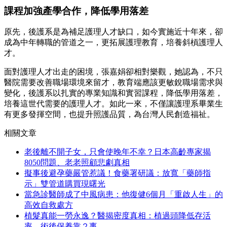
課程加強產學合作，降低學用落差
原先，後護系是為補足護理人才缺口，如今實施近十年來，卻
成為中年轉職的管道之一，更拓展護理教育，培養斜槓護理人
才。
面對護理人才出走的困境，張嘉娟卻相對樂觀，她認為，不只
醫院需要改善職場環境來留才，教育端應該更敏銳職場需求與
變化，後護系以扎實的專業知識和實習課程，降低學用落差，
培養這世代需要的護理人才。如此一來，不僅讓護理系畢業生
有更多發揮空間，也提升照護品質，為台灣人民創造福祉。
相關文章
老後離不開子女，只會使晚年不幸？日本高齡專家揭
8050問題、老老照顧悲劇真相
擬事後避孕藥嚴管惹議！食藥署研議：放寬「藥師指
示」雙管道購買現曙光
當急診醫師成了中風病患：他復健6個月「重啟人生」的
高效自救處方
植髮真能一勞永逸？醫揭密度真相：植過頭降低存活
率，術後保養靠２事