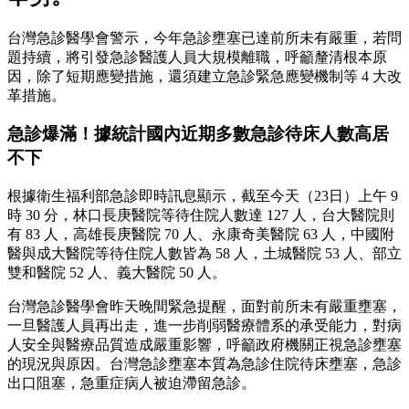
台灣急診醫學會警示，今年急診壅塞已達前所未有嚴重，若問
題持續，將引發急診醫護人員大規模離職，呼籲釐清根本原
因，除了短期應變措施，還須建立急診緊急應變機制等 4 大改
革措施。
急診爆滿！據統計國內近期多數急診待床人數高居
不下
根據衛生福利部急診即時訊息顯示，截至今天（23日）上午 9
時 30 分，林口長庚醫院等待住院人數達 127 人，台大醫院則
有 83 人，高雄長庚醫院 70 人、永康奇美醫院 63 人，中國附
醫與成大醫院等待住院人數皆為 58 人，土城醫院 53 人、部立
雙和醫院 52 人、義大醫院 50 人。
台灣急診醫學會昨天晚間緊急提醒，面對前所未有嚴重壅塞，
一旦醫護人員再出走，進一步削弱醫療體系的承受能力，對病
人安全與醫療品質造成嚴重影響，呼籲政府機關正視急診壅塞
的現況與原因。台灣急診壅塞本質為急診住院待床壅塞，急診
出口阻塞，急重症病人被迫滯留急診。