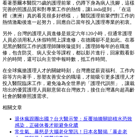
看著墨爾本醫院75歲的護理前輩，仍蹲下身為病人洗腳，這樣
完善的照護品質和對專業工作的熱情，讓Linda提到，「在這
裡（澳洲）真的看見很多好榜樣，」醫院護理前輩們對工作的
熱情激勵後進一起努力，回應自己當年投入護理專業的初衷。
另外，台灣的護理人員進修是規定六年120小時，但通常護理
人員必須用私人休假時間上課進修，在德國卻不是如此。在慕
尼黑的醫院工作的護理師陳映璇提到，護理師每年的在職進
修，包含防災、病人安全等課程，都以影片進行，回家觀看影
片的時間，還可以向主管申報時數，抵工作時間。
在全球瘋搶護理人才的關鍵時刻，台灣應從薪資福利、工作內
容等方向著手，形塑友善安全的職場，才能吸引更多護理人才
投入醫院臨床工作，避免淪為全世界的「護理代訓所」，讓栽
培出的優質護理人員願意留在台灣效力，接住台灣邁向超高齡
社會的醫療照護需求。
相關文章
退休瘋跟團出國？台大醫示警：反覆抽膝關節積水恐致
感染，正確休養才能避免化膿
常生氣、暴怒是大腦老化警訊！日本名醫揭「暴走老