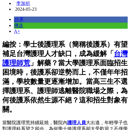
李加祈
2024-05-23
分享
傳送
A+
編按：學士後護理系（簡稱後護系）有望
補足台灣護理人才缺口，成為緩解「
台灣
護理師荒
」解藥？當大學護理系面臨招生
困境時，後護系卻逆勢而上，不僅年年招
滿，學校數量更逐漸增加。當高三生不選
擇護理系、護理師逃離醫院職場之際，為
何後護系依然生源不絕？這和招生對象有
關。
當醫院護理荒持續延燒，醫院內
護理人員
大出逃，年輕學子也
對護理科系望之卻步，為何學士後護理系卻大受歡迎？不僅學