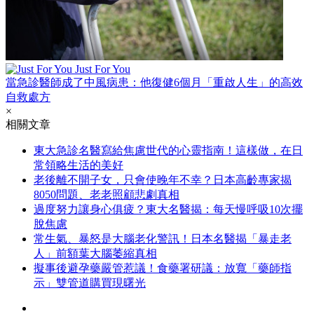
Just For You
當急診醫師成了中風病患：他復健6個月「重啟人生」的高效
自救處方
×
相關文章
東大急診名醫寫給焦慮世代的心靈指南！這樣做，在日
常領略生活的美好
老後離不開子女，只會使晚年不幸？日本高齡專家揭
8050問題、老老照顧悲劇真相
過度努力讓身心俱疲？東大名醫揭：每天慢呼吸10次擺
脫焦慮
常生氣、暴怒是大腦老化警訊！日本名醫揭「暴走老
人」前額葉大腦萎縮真相
擬事後避孕藥嚴管惹議！食藥署研議：放寬「藥師指
示」雙管道購買現曙光