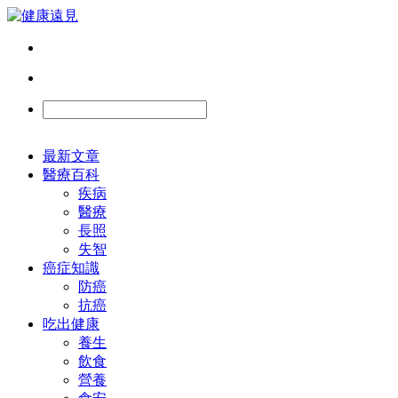
最新文章
醫療百科
疾病
醫療
長照
失智
癌症知識
防癌
抗癌
吃出健康
養生
飲食
營養