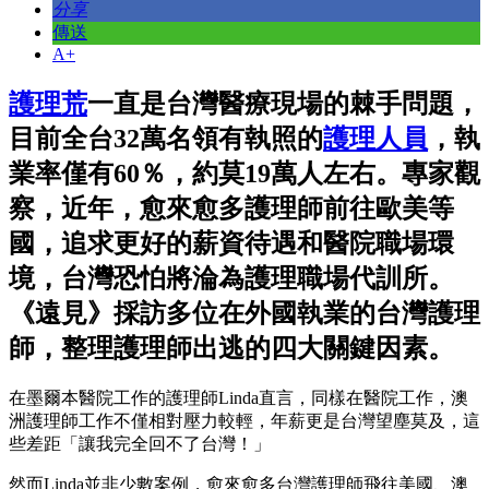
分享
傳送
A+
護理荒
一直是台灣醫療現場的棘手問題，
目前全台32萬名領有執照的
護理人員
，執
業率僅有60％，約莫19萬人左右。專家觀
察，近年，愈來愈多護理師前往歐美等
國，追求更好的薪資待遇和醫院職場環
境，台灣恐怕將淪為護理職場代訓所。
《遠見》採訪多位在外國執業的台灣護理
師，整理護理師出逃的四大關鍵因素。
在墨爾本醫院工作的護理師Linda直言，同樣在醫院工作，澳
洲護理師工作不僅相對壓力較輕，年薪更是台灣望塵莫及，這
些差距「讓我完全回不了台灣！」
然而Linda並非少數案例，愈來愈多台灣護理師飛往美國、澳