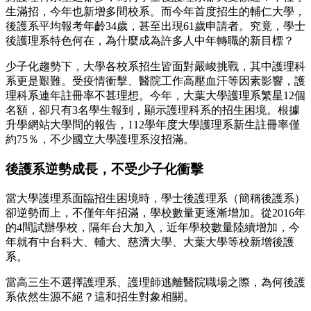
生滿招，今年也新增多間校系。而今年首度招生的輔仁大學，
後護系平均報考年齡34歲，甚至出現61歲申請者。究竟，學士
後護理系特色何在，為什麼成為許多人中年轉職的新目標？
少子化趨勢下，大學各校系招生皆面對嚴峻挑戰，其中護理科
系更是艱難。受疫情衝擊、醫院工作高壓血汗等因素影響，護
理科系連年註冊率不甚理想。今年，大葉大學護理系繁星12個
名額，卻只有3名學生報到，顯示護理科系的招生困境。根據
升學網站大學問的報告，112學年度大學護理系新生註冊率僅
約75％，不少國立大學護理系沒招滿。
後護系逆勢成長，不受少子化衝擊
當大學護理系面臨招生困境時，學士後護理系（簡稱後護系）
卻逆勢而上，不僅年年招滿，學校數量更逐漸增加。從2016年
的4間試辦學校，隔年台大加入，近年學校數量陸續增加，今
年就有中台科大、輔大、慈濟大學、大葉大學等校新增後護
系。
當高三生不選擇護理系、護理師逃離醫院職場之際，為何後護
系依然生源不絕？這和招生對象相關。