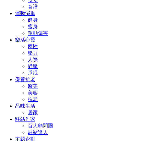
食安
食譜
運動減重
健身
瘦身
運動傷害
樂活心靈
兩性
壓力
人際
紓壓
睡眠
保養抗老
醫美
美容
抗老
品味生活
居家
駐站作家
百大顧問團
駐站達人
主題企劃