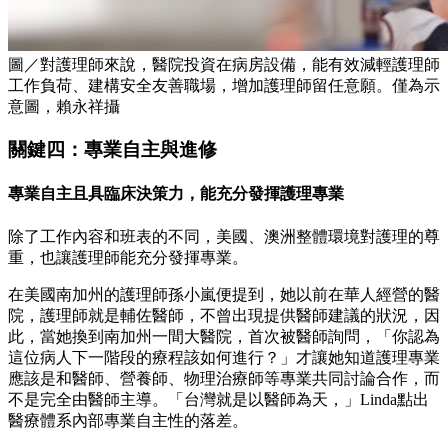
圖／對護理師來說，醫院投資在病房設備，能有效減輕護理師
工作負荷、建構安全友善職場，增加護理師留任意願。僅為示
意圖，賴永祥攝
關鍵四：專業自主與進修
專業自主且具臨床決策力，能充分發揮護理專業
除了工作內容和班表的不同，美國、澳洲整體環境對護理的尊
重，也讓護理師能充分發揮專業。
在美國南加州的護理師孫小嵐便提到，她以前在華人經營的醫
院，護理師就是輔佐醫師，不曾出現提供醫師建議的狀況，因
此，當她換到南加州一間大醫院，首次被醫師詢問，「你認為
這位病人下一階段的療程該如何進行？」才讓她知道護理專業
應該是和醫師、營養師、物理治療師等專業共同討論合作，而
不是完全由醫師主導。「台灣就是以醫師為天，」Linda點出
醫療體系內部專業自主性的落差。