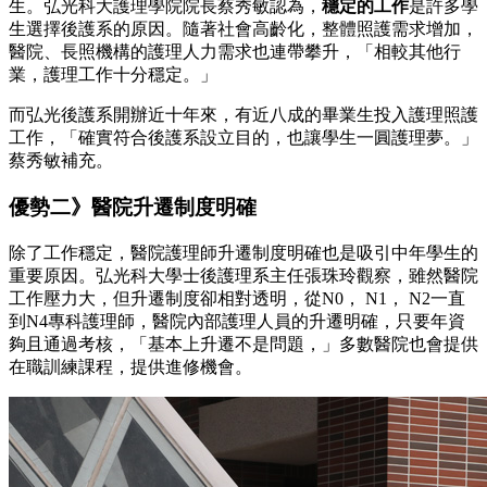
生。弘光科大護理學院院長蔡秀敏認為，
穩定的工作
是許多學
生選擇後護系的原因。隨著社會高齡化，整體照護需求增加，
醫院、長照機構的護理人力需求也連帶攀升，「相較其他行
業，護理工作十分穩定。」
而弘光後護系開辦近十年來，有近八成的畢業生投入護理照護
工作，「確實符合後護系設立目的，也讓學生一圓護理夢。」
蔡秀敏補充。
優勢二》醫院升遷制度明確
除了工作穩定，醫院護理師升遷制度明確也是吸引中年學生的
重要原因。弘光科大學士後護理系主任張珠玲觀察，雖然醫院
工作壓力大，但升遷制度卻相對透明，從N0， N1， N2一直
到N4專科護理師，醫院內部護理人員的升遷明確，只要年資
夠且通過考核，「基本上升遷不是問題，」多數醫院也會提供
在職訓練課程，提供進修機會。