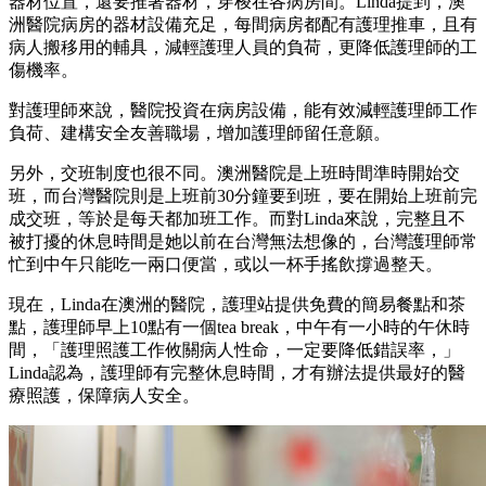
器材位置，還要推著器材，穿梭在各病房間。Linda提到，澳
洲醫院病房的器材設備充足，每間病房都配有護理推車，且有
病人搬移用的輔具，減輕護理人員的負荷，更降低護理師的工
傷機率。
對護理師來說，醫院投資在病房設備，能有效減輕護理師工作
負荷、建構安全友善職場，增加護理師留任意願。
另外，交班制度也很不同。澳洲醫院是上班時間準時開始交
班，而台灣醫院則是上班前30分鐘要到班，要在開始上班前完
成交班，等於是每天都加班工作。而對Linda來說，完整且不
被打擾的休息時間是她以前在台灣無法想像的，台灣護理師常
忙到中午只能吃一兩口便當，或以一杯手搖飲撐過整天。
現在，Linda在澳洲的醫院，護理站提供免費的簡易餐點和茶
點，護理師早上10點有一個tea break，中午有一小時的午休時
間，「護理照護工作攸關病人性命，一定要降低錯誤率，」
Linda認為，護理師有完整休息時間，才有辦法提供最好的醫
療照護，保障病人安全。