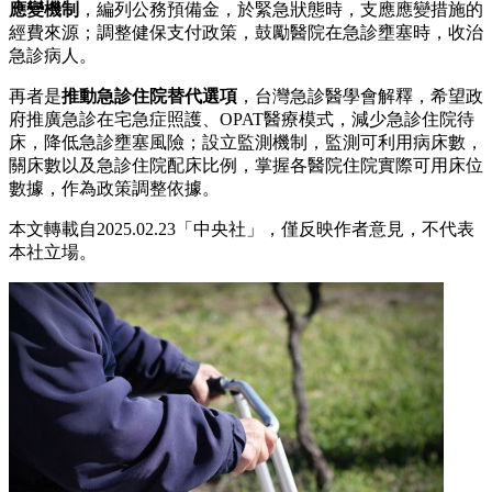
應變機制
，編列公務預備金，於緊急狀態時，支應應變措施的
經費來源；調整健保支付政策，鼓勵醫院在急診壅塞時，收治
急診病人。
再者是
推動急診住院替代選項
，台灣急診醫學會解釋，希望政
府推廣急診在宅急症照護、OPAT醫療模式，減少急診住院待
床，降低急診壅塞風險；設立監測機制，監測可利用病床數，
關床數以及急診住院配床比例，掌握各醫院住院實際可用床位
數據，作為政策調整依據。
本文轉載自2025.02.23「中央社」，僅反映作者意見，不代表
本社立場。