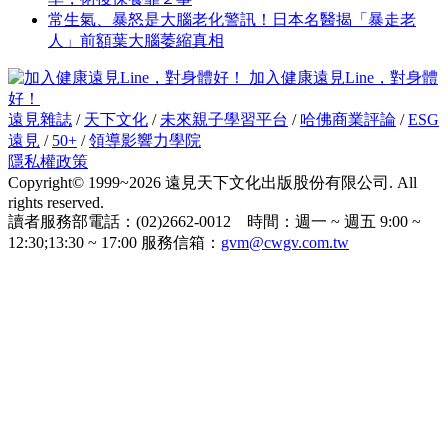
常生氣、暴怒是大腦老化警訊！日本名醫揭「暴走老
人」前額葉大腦萎縮真相
加入健康遠見Line，對身體
好！
遠見雜誌
/
天下文化
/
未來親子學習平台
/
哈佛商業評論
/
ESG
遠見
/
50+
/
領導影響力學院
隱私權政策
Copyright© 1999~2026 遠見天下文化出版股份有限公司. All
rights reserved.
讀者服務部電話：(02)2662-0012 時間：週一 ~ 週五 9:00 ~
12:30;13:30 ~ 17:00 服務信箱：
gvm@cwgv.com.tw