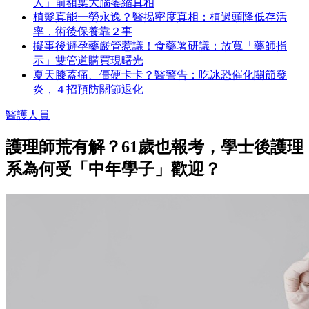
人」前額葉大腦萎縮真相
植髮真能一勞永逸？醫揭密度真相：植過頭降低存活
率，術後保養靠２事
擬事後避孕藥嚴管惹議！食藥署研議：放寬「藥師指
示」雙管道購買現曙光
夏天膝蓋痛、僵硬卡卡？醫警告：吃冰恐催化關節發
炎，４招預防關節退化
醫護人員
護理師荒有解？61歲也報考，學士後護理
系為何受「中年學子」歡迎？