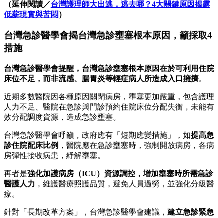
（延伸閱讀／
台灣護理師大出逃，逃去哪？4大關鍵原因揭露
低薪現實與苦悶
）
台灣急診醫學會揭台灣急診壅塞根本原因，籲採取4
措施
台灣急診醫學會提醒，台灣急診壅塞根本原因在於可利用住院
床位不足，而非流感、腸胃炎等輕症病人所造成入口擁擠
。
近期多數醫院因各種原因關閉病房，壅塞更加嚴重，包含護理
人力不足、醫院在急診與門診預約住院床位分配失衡，未能有
效分配調度資源，造成急診壅塞。
台灣急診醫學會呼籲，政府應有「短期應變措施」，如
提高急
診住院配床比例
，醫院應在急診壅塞時，強制開放病房，各病
房彈性接收病患，紓解壅塞。
再者是
強化加護病房（ICU）資源調控，增加壅塞時所需急診
醫護人力
，維護醫療照護品質，避免人員過勞，並強化分級醫
療。
針對「長期改革方案」，台灣急診醫學會建議，
建立急診緊急