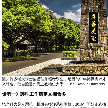
圖／許多輔大學士後護理系報考學生，是因為中年轉職需求才
來報名。取自臉書@天主教輔仁大學 Fu Jen Catholic University
優勢一》護理工作穩定且機會多
弘光科大是台灣第一批設有後護系的學校，2016年開始正式招