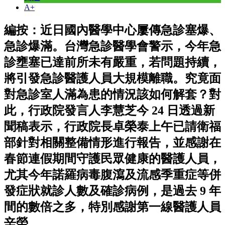
A+
編按：近日國內醫學中心屢傳急診塞爆、
急診爆滿。台灣急診醫學會警示，今年急
診壅塞已達前所未有嚴重，若問題持續，
將引發急診醫護人員大規模離職。究竟面
對急診室人滿為患的情況該如何解套？對
此，行政院發言人李慧芝今 24 日透過新
聞稿表示，行政院長卓榮泰上午已請衛福
部針對相關整備情形進行報告，並感謝在
春節連假期間守護民眾健康的醫護人員，
尤其今年諾羅病毒腹瀉及流感季重症等併
發症狀就診人數及確診病例，是過去 9 年
間的數倍之多，特別感謝第一線醫護人員
辛勞。