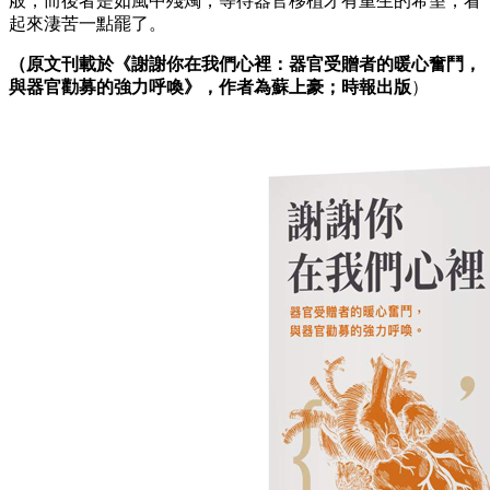
般，而後者是如風中殘燭，等待器官移植才有重生的希望，看
起來淒苦一點罷了。
（原文刊載於《謝謝你在我們心裡：器官受贈者的暖心奮鬥，
與器官勸募的強力呼喚》，作者為蘇上豪；時報出版
）