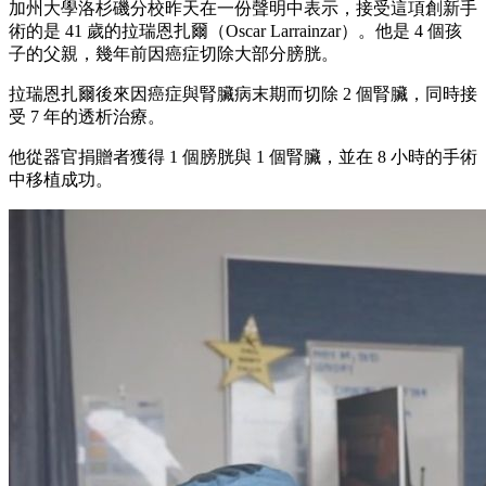
加州大學洛杉磯分校昨天在一份聲明中表示，接受這項創新手
術的是 41 歲的拉瑞恩扎爾（Oscar Larrainzar）。他是 4 個孩
子的父親，幾年前因癌症切除大部分膀胱。
拉瑞恩扎爾後來因癌症與腎臟病末期而切除 2 個腎臟，同時接
受 7 年的透析治療。
他從器官捐贈者獲得 1 個膀胱與 1 個腎臟，並在 8 小時的手術
中移植成功。