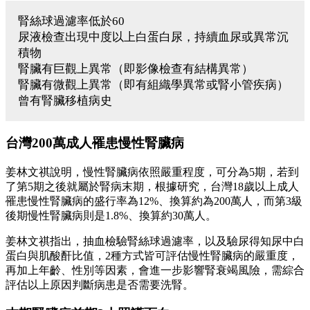
腎絲球過濾率低於60
尿液檢查出現中度以上白蛋白尿，持續血尿或異常沉
積物
腎臟有巨觀上異常（即影像檢查有結構異常）
腎臟有微觀上異常（即有組織學異常或腎小管疾病）
曾有腎臟移植病史
台灣200萬成人罹患慢性腎臟病
姜林文祺說明，慢性腎臟病依照嚴重程度，可分為5期，若到
了第5期之後就屬於腎病末期，根據研究，台灣18歲以上成人
罹患慢性腎臟病的盛行率為12%、換算約為200萬人，而第3級
後期慢性腎臟病則是1.8%、換算約30萬人。
姜林文祺指出，抽血檢驗腎絲球過濾率，以及驗尿得知尿中白
蛋白與肌酸酐比值，2種方式皆可評估慢性腎臟病的嚴重度，
再加上年齡、性別等因素，會進一步影響腎衰竭風險，需綜合
評估以上原因判斷病患是否需要洗腎。