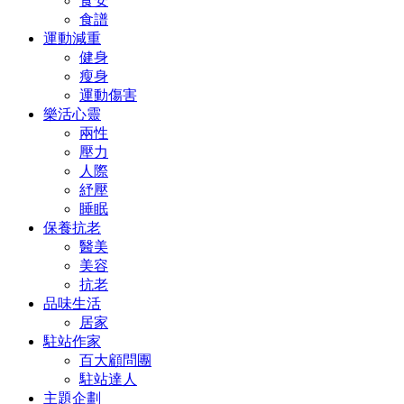
食安
食譜
運動減重
健身
瘦身
運動傷害
樂活心靈
兩性
壓力
人際
紓壓
睡眠
保養抗老
醫美
美容
抗老
品味生活
居家
駐站作家
百大顧問團
駐站達人
主題企劃