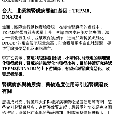
台大、北榮揭腎臟病關鍵2基因：TRPM8、
DNAJB4
然而，團隊進行動物實驗發現，在慢性腎臟病的過程中，
TRPM8的蛋白質表現量上升，會導致內皮細胞功能失調，減
少一氧化氮生成，並破壞保護屏障，進而加劇腎臟纖維化；
DNAJB4的蛋白質表現量愈高，則會吸引更多白血球浸潤，導
致腎臟損傷惡化及細胞凋亡。
李宗玄表示，
當這2項基因剔除後，小鼠腎功能衰退的病理變
化獲得緩解，腎臟的組織變化也獲得改善，目前持續研究確認
TRPM8和DNAJB4的上下游關係，有望延緩腎臟病惡化、改
善患者預後
。
腎臟病多與糖尿病、藥物過度使用等引起腎臟發炎
有關
唐德成補充，腎臟病大多與糖尿病和藥物過度使用等有關，這
些會引起腎臟發炎，進而導致腎衰竭，最嚴重的情況是患者開
始洗腎，連帶死亡率風險顯著增加，對國家整體負擔很大，目