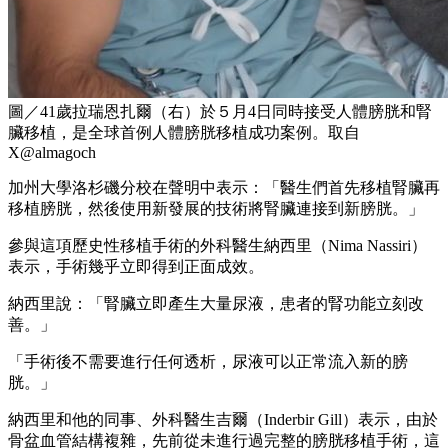
圖／41歲拉瑞恩扎爾（右）於５月4日同時接受人體膀胱和腎
臟移植，是全球首例人體膀胱移植成功案例。取自
X@almagoch
加州大學洛杉磯分校在聲明中表示：「醫生們首先移植腎臟再
移植膀胱，然後使用新發展的技術將腎臟連接到新膀胱。」
參與這項歷史性移植手術的外科醫生納西里（Nima Nassiri）
表示，手術幾乎立即得到正面成效。
納西里說：「腎臟立即產生大量尿液，患者的腎功能立刻改
善。」
「手術後不需要進行任何透析，尿液可以正常流入新的膀
胱。」
納西里和他的同事、外科醫生吉爾（Inderbir Gill）表示，由於
骨盆血管結構複雜，先前從未進行過完整的膀胱移植手術，這