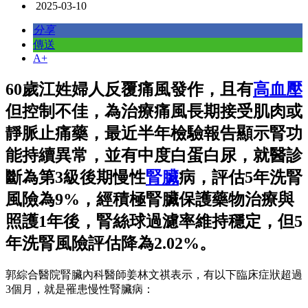
2025-03-10
分享
傳送
A+
60歲江姓婦人反覆痛風發作，且有
高血壓
但控制不佳，為治療痛風長期接受肌肉或
靜脈止痛藥，最近半年檢驗報告顯示腎功
能持續異常，並有中度白蛋白尿，就醫診
斷為第3級後期慢性
腎臟
病，評估5年洗腎
風險為9%，經積極腎臟保護藥物治療與
照護1年後，腎絲球過濾率維持穩定，但5
年洗腎風險評估降為2.02%。
郭綜合醫院腎臟內科醫師姜林文祺表示，有以下臨床症狀超過
3個月，就是罹患慢性腎臟病：