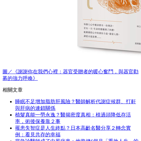
圖／《謝謝你在我們心裡：器官受贈者的暖心奮鬥，與器官勸
募的強力呼喚》
相關文章
睡眠不足增加脂肪肝風險？醫師解析代謝症候群、打鼾
與肝病的連鎖關係
植髮真能一勞永逸？醫揭密度真相：植過頭降低存活
率，術後保養靠２事
罹患失智症是人生終點？日本高齡名醫分享２轉念實
例：看見共存的幸福