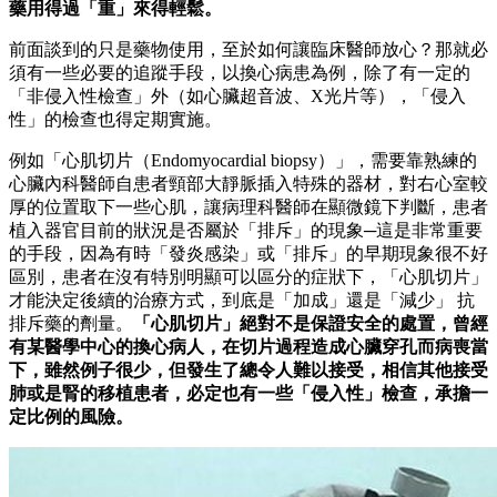
藥用得過「重」來得輕鬆。
前面談到的只是藥物使用，至於如何讓臨床醫師放心？那就必
須有一些必要的追蹤手段，以換心病患為例，除了有一定的
「非侵入性檢查」外（如心臟超音波、X光片等），「侵入
性」的檢查也得定期實施。
例如「心肌切片（Endomyocardial biopsy）」，需要靠熟練的
心臟內科醫師自患者頸部大靜脈插入特殊的器材，對右心室較
厚的位置取下一些心肌，讓病理科醫師在顯微鏡下判斷，患者
植入器官目前的狀況是否屬於「排斥」的現象─這是非常重要
的手段，因為有時「發炎感染」或「排斥」的早期現象很不好
區別，患者在沒有特別明顯可以區分的症狀下，「心肌切片」
才能決定後續的治療方式，到底是「加成」還是「減少」 抗
排斥藥的劑量。
「心肌切片」絕對不是保證安全的處置，曾經
有某醫學中心的換心病人，在切片過程造成心臟穿孔而病喪當
下，雖然例子很少，但發生了總令人難以接受，相信其他接受
肺或是腎的移植患者，必定也有一些「侵入性」檢查，承擔一
定比例的風險。