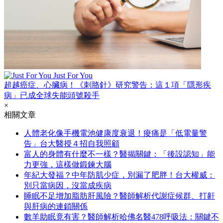
Just For You
超越癌症、心臟病！《刺胳針》研究警告：這１項「隱形疾
病」已成全球失能頭號殺手
×
相關文章
人體老化像手機電池健康度衰退！痠痛是「低電量警
告」台大醫授４招自我照顧
富人的身體有什麼不一樣？醫揭關鍵：「後設認知」能
力更強，這樣做鍛鍊大腦
年紀大發福？中年防肌少症，別漏了肥胖！台大權威：
別只當病因，沒當成疾病
睡眠不足增加脂肪肝風險？醫師解析代謝症候群、打鼾
與肝病的連鎖關係
數羊助眠竟有害？醫師解析哈佛名醫478呼吸法：關鍵不