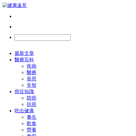
最新文章
醫療百科
疾病
醫療
長照
失智
癌症知識
防癌
抗癌
吃出健康
養生
飲食
營養