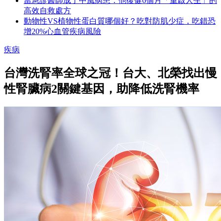
當急診醫師成了中風病患：他復健6個月「重啟人生」的
高效自救處方
動物性VS植物性蛋白質哪個好？吃對防肌少症，吃錯恐
增20%心血管疾病風險
疾病
台灣洗腎率全球之冠！台大、北榮找出慢
性腎臟病2關鍵基因，助降低洗腎機率