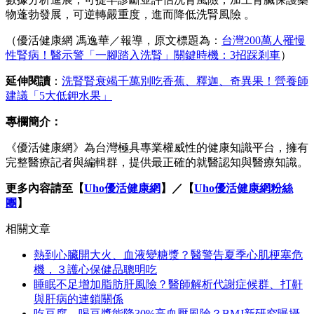
物蓬勃發展，可逆轉嚴重度，進而降低洗腎風險 。
（優活健康網 馮逸華／報導，原文標題為：
台灣200萬人罹慢
性腎病！醫示警「一腳踏入洗腎」關鍵時機：3招踩剎車
）
延伸閱讀
：
洗腎腎衰竭千萬別吃香蕉、釋迦、奇異果！營養師
建議「5大低鉀水果」
專欄簡介：
《優活健康網》為台灣極具專業權威性的健康知識平台，擁有
完整醫療記者與編輯群，提供最正確的就醫認知與醫療知識。
更多內容請至【
Uho
優活健康網
】／【
Uho
優活健康網粉絲
團
】
相關文章
熱到心臟開大火、血液變糖漿？醫警告夏季心肌梗塞危
機，３護心保健品聰明吃
睡眠不足增加脂肪肝風險？醫師解析代謝症候群、打鼾
與肝病的連鎖關係
吃豆腐、喝豆漿能降30%高血壓風險？BMJ新研究曝攝