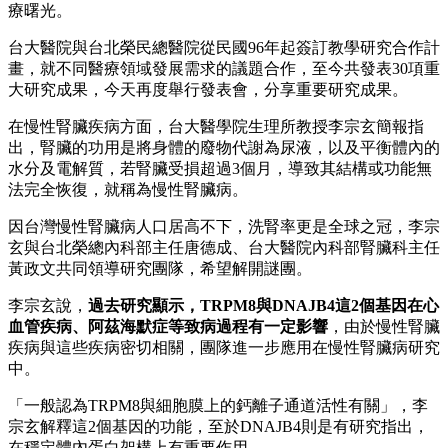
療曙光。
台大醫院與台北榮民總醫院從民國96年起簽訂教學研究合作計
畫，就不同醫療領域發展需求的議題合作，至今共發表30項重
大研究成果，今天再度舉行發表會，分享重要研究成果。
在慢性腎臟疾病方面，台大醫學院生理所教授李宗玄簡報指
出，腎臟的功用是將身體的廢物代謝為尿液，以及平衡體內的
水分及電解質，若腎臟受損超過3個月，導致其結構或功能無
法完全恢復，就稱為慢性腎臟病。
因台灣慢性腎臟病人口居高不下，洗腎率更是全球之冠，李宗
玄與台北榮總內科部主任唐德成、台大醫院內科部腎臟科主任
黃政文共同領導研究團隊，希望解開謎團。
李宗玄說，
過去研究顯示，TRPM8與DNAJB4這2個基因在心
血管疾病、阿茲海默症等致病過程有一定影響
，由於慢性腎臟
疾病與這些疾病密切相關，團隊進一步應用在慢性腎臟病研究
中。
「一般認為TRPM8與細胞膜上的鈣離子通道活性有關」，李
宗玄解釋這2個基因的功能，至於DNAJB4則是有研究指出，
在穩定體內蛋白架構上有重要作用。