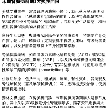
末期腎臟病前期3大照護面向
姜林文祺警告，當腎絲球過濾率小於45，就已落入第3級後期
慢性腎臟病，也就是末期腎臟病的前期，為洗腎高風險族群。
第3級後期慢性腎臟病的照護3面向，包括良好生活型態、積極
使用腎臟保護藥物及併發症治療：
良好生活型態：與營養師討論合適的健康飲食，特別要注意蛋
白質，鈉，鉀，磷攝取；定期規律中低強度運動、有吸菸者要
戒菸，以及肥胖者需維持正常身體質量指數。
腎臟保護藥物：如血管張力素轉化酶抑制劑（ACEI）或第2型
血管張力素受體阻斷劑（ARB），以及鈉-葡萄糖協同轉運蛋
白2抑制劑（SGLT2）；如合併有第2型糖尿病，可使用非選擇
性磷酸二酯酶抑制劑（pentoxifylline）等。
併發症治療：包括三高、糖尿病、痛風、腎性貧血、骨病變及
腎絲球腎炎（需及早做腎臟切片）等，應積極接受治療，使病
情獲穩定控制。
姜林文祺提醒，在腎臟科門診，末期腎臟病前期病人是很常見
的，其中又以第3級後期慢性腎臟病最多。隨著資訊進步與大
數據分析進展，可提早診斷並評估洗腎風險，加上腎臟保護藥