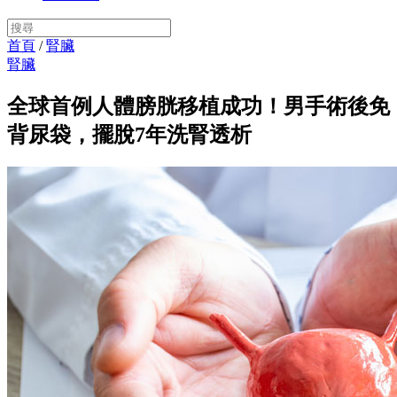
首頁
/
腎臟
腎臟
全球首例人體膀胱移植成功！男手術後免
背尿袋，擺脫7年洗腎透析