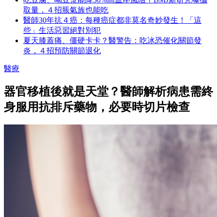
取量，４招脹氣族也能吃
醫師30年抗４癌：每種癌症都非莫名奇妙發生！「這
些」生活惡習絕對別犯
夏天膝蓋痛、僵硬卡卡？醫警告：吃冰恐催化關節發
炎，４招預防關節退化
醫療
器官移植後就是天堂？醫師解析病患需終
身服用抗排斥藥物，必要時切片檢查