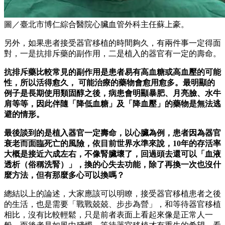
圖／臺北市博仁綜合醫院心臟血管外科主任蘇上豪。
另外，如果患者接受器官移植的時間夠久，有兩件事一定得面
對，一是抗排斥藥的副作用，二是植入的器官有一定的壽命。
抗排斥藥比較常見的副作用
是患者易有高血糖或高血壓的可能
性，所以活得愈久， 可能治療的藥物會愈用愈多。最明顯的
例子是長期使用類固醇之後，病患會明顯暴肥、月亮臉、水牛
肩等等，因此伴隨「降低血糖」及「降血壓」的藥物是無法逃
避的情形。
最後談到的是植入器官一定壽命
，以心臟為例，患者因為器官
衰老而面臨死亡的風險，依目前世界水準來說，10年的存活率
大概是接近六成左右，不像腎臟壞了，回過頭去還可以「血液
透析（俗稱洗腎）」，換的心失去功能，除了再換一次也沒什
麼方法，但有那麼多心可以換嗎？
總結以上的論述，大家應該可以明瞭，接受器官移植患者之後
的生活，也是需要「戰戰兢兢、步步為營」，和等待器官移植
相比，沒有比較輕鬆，只是前者表面上看起來像是正常人一