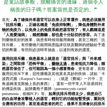
是童話故事般，脫離痛苦的邊緣，過個令人
稱羨的日子嗎？答案當然是否定的。❞
首先，
為了確保外來器官可以在身上正常運作，病患必須服用
「抗排斥藥」，正確名稱是「免疫抑制劑」，降低身體對外來
物的免疫力，以免身上的免疫系統把器官毀了，有人戲稱這是
「人造愛滋病」，雖然難聽，卻也是十分貼切的形容。
為了達
到藥物良好的效果，病患有時候得服用兩種，甚至三種的「抗
排斥藥」，有些藥物只能用病患臨床症狀及醫師的經驗給予適
切的劑量，有些則必須時常抽血，以達到有效的濃度。
服用抗排斥藥，病患基本上就是在「器官排斥」與「外來感
染」之間取得「恐怖平衡」，
藥物太過
，患者抵抗力降低，雖
然器官保住了，但可能因為一個小感冒喪命
，更有甚者，長期
服用抗排斥下來，惡性腫瘤及其他莫名其妙的疾病，諸如「卡
波西式瘤（Karposi’s Sarcoma）」（就是《費城》一片中，主
角湯姆漢克斯臉上長的東西）， 還有一些平常人不容易得到
的傳染疾病，如肺囊孢子菌肺（pneumocystis carinii
pneumonia，俗稱PCP）等。
如果抗排斥用得太少，病患自己
的白血球會攻擊植入的器官，輕則它的功能短暫受損，重則失
去應有的功用，甚至造成患者的死亡，後果不見得會比抗排斥