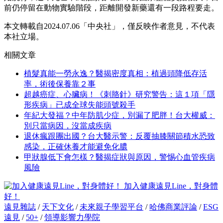
前仍停留在動物實驗階段，距離開發新藥還有一段路程要走。
本文轉載自2024.07.06「中央社」，僅反映作者意見，不代表
本社立場。
相關文章
植髮真能一勞永逸？醫揭密度真相：植過頭降低存活
率，術後保養靠２事
超越癌症、心臟病！《刺胳針》研究警告：這１項「隱
形疾病」已成全球失能頭號殺手
年紀大發福？中年防肌少症，別漏了肥胖！台大權威：
別只當病因，沒當成疾病
退休瘋跟團出國？台大醫示警：反覆抽膝關節積水恐致
感染，正確休養才能避免化膿
甲狀腺低下會怎樣？醫揭症狀與原因，警惕心血管疾病
風險
加入健康遠見Line，對身體
好！
遠見雜誌
/
天下文化
/
未來親子學習平台
/
哈佛商業評論
/
ESG
遠見
/
50+
/
領導影響力學院