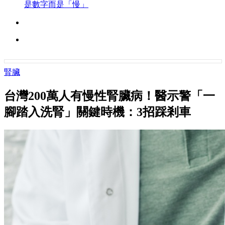
是數字而是「慢」
腎臟
台灣200萬人有慢性腎臟病！醫示警「一
腳踏入洗腎」關鍵時機：3招踩剎車