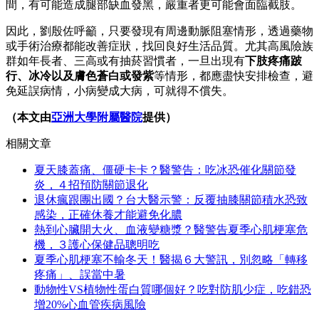
間，有可能造成腿部缺血發黑，嚴重者更可能會面臨截肢。
因此，劉殷佐呼籲，只要發現有周邊動脈阻塞情形，透過藥物
或手術治療都能改善症狀，找回良好生活品質。尤其高風險族
群如年長者、三高或有抽菸習慣者，一旦出現有
下肢疼痛跛
行、冰冷以及膚色蒼白或發紫
等情形，都應盡快安排檢查，避
免延誤病情，小病變成大病，可就得不償失。
（本文由
亞洲大學附屬醫院
提供）
相關文章
夏天膝蓋痛、僵硬卡卡？醫警告：吃冰恐催化關節發
炎，４招預防關節退化
退休瘋跟團出國？台大醫示警：反覆抽膝關節積水恐致
感染，正確休養才能避免化膿
熱到心臟開大火、血液變糖漿？醫警告夏季心肌梗塞危
機，３護心保健品聰明吃
夏季心肌梗塞不輸冬天！醫揭６大警訊，別忽略「轉移
疼痛」、誤當中暑
動物性VS植物性蛋白質哪個好？吃對防肌少症，吃錯恐
增20%心血管疾病風險