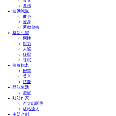
食安
食譜
運動減重
健身
瘦身
運動傷害
樂活心靈
兩性
壓力
人際
紓壓
睡眠
保養抗老
醫美
美容
抗老
品味生活
居家
駐站作家
百大顧問團
駐站達人
主題企劃