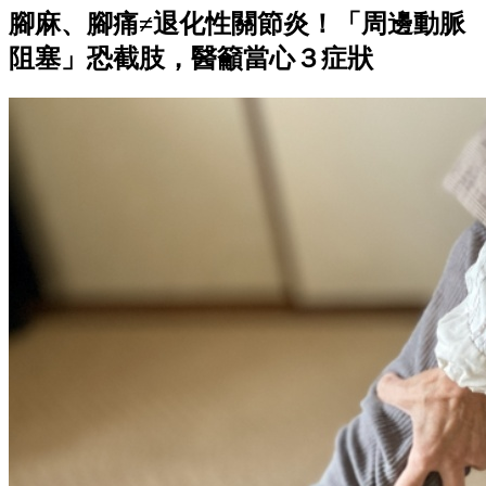
腳麻、腳痛≠退化性關節炎！「周邊動脈
阻塞」恐截肢，醫籲當心３症狀