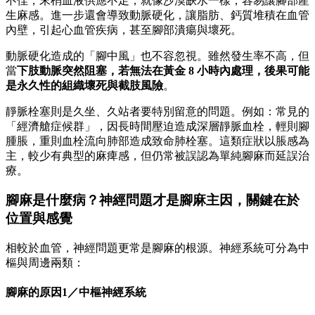
不佳，末梢血液供應不足，就像沙漠缺水一樣，容易讓腳部產
生麻感。進一步還會導致動脈硬化，讓脂肪、鈣質堆積在血管
內壁，引起心血管疾病，甚至腳部潰瘍與壞死。
動脈硬化造成的「腳中風」也不容忽視。雖然發生率不高，但
當
下肢動脈突然阻塞，若無法在黃金 8 小時內處理，後果可能
是永久性的組織壞死與截肢風險
。
靜脈栓塞則是久坐、久站者要特別留意的問題。例如：常見的
「經濟艙症候群」，因長時間壓迫造成深層靜脈血栓，輕則腳
腫脹，重則血栓流向肺部造成致命肺栓塞。這類症狀以脹感為
主，較少有典型的麻痺感，但仍常被誤認為單純腳麻而延誤治
療。
腳麻是什麼病？神經問題才是腳麻主因，關鍵在於
位置與感覺
相較於血管，神經問題更常是腳麻的根源。神經系統可分為中
樞與周邊兩類：
腳麻的原因1／中樞神經系統