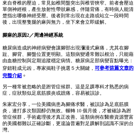
來自脊椎的壓迫，常見如椎間盤突出與椎管狹窄。前者會壓迫
單側神經根，產生放射性帶狀麻感，伴隨背痛，有時病人能清
楚指出哪條神經受壓。後者則常出現在走路或站立一段時間
後，出現整隻腿的麻與無力，坐下來會立即緩解。
腳麻的原因2／周邊神經系統
糖尿病造成的神經病變會讓腳部出現瀰漫式麻痛，尤其在腳
趾、腳背、腳盤位置更明顯。這類病變通常難以根治，只能藉
由血糖控制與定期追蹤穩定病情。糖尿病足部病變盲點曝光：
穿錯鞋成元凶，專家揭鞋子挑選５大關鍵，
可參考這篇文章的
完整介紹
。
另一種常被忽略的是跗管症候群。這是足踝專科才熟悉的病
症，症狀類似足底筋膜炎或蹠痛，容易被誤診。
朱家宏分享，一位美國病患為腳痛求醫，被誤診為足底筋膜
炎，連打多次類固醇仍無效。輾轉 10 個月後，才被確診為跗
管症候群，手術處理後才真正改善。這類病例在醫療資源豐富
的美國都難以正確診斷，更遑論普遍對足踝解剖認識不深的台
灣。