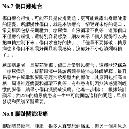
No.7 傷口難癒合
傷口癒合得慢，可能不只是皮膚問題，更可能透露出身體健康
的隱憂。所謂慢性傷口，就是本該癒合，卻遲遲未好的傷口，
常見原因包括長期壓力、糖尿病、血液循環不良等，這類傷口
不僅癒合緩慢，還特別容易感染，網友表示「個人覺得可以先
把血糖控制下來，傷口才會好的快」、「儘量不要抓破，糖尿
病患者傷口不容易好而且容易感染，沒顧好不小心潰爛就糟
了」。
糖尿病患者一旦腳部受傷，傷口常常難以癒合，這種狀況稱為
「糖尿病足」，板新風澤中醫診所院長施沛志醫師解釋，最容
易發生在腳掌和腳跟等經常承受壓力的部位，其原因包括高血
糖、周邊神經病變和循環不良等，有些患者則因無法感覺到輕
微的腳傷，結果小傷口演變成潰瘍。他進一步指出，根據統計
顯示，約25%的糖尿病患者一生中可能面臨這樣的問題，早期
發現和照護至關重要。
No.8 腳趾關節痠痛
腳趾關節痠痛、腫脹，很多人直覺想到痛風，但另一個常見原