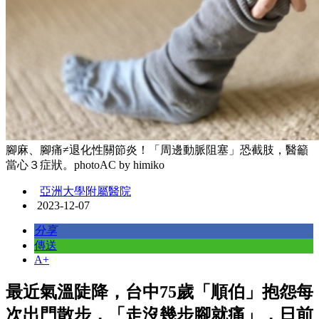
腳麻、腳痛≠退化性關節炎！「周邊動脈阻塞」恐截肢，醫籲
當心３症狀。photoAC by himiko
亞洲大學附屬醫院
2023-12-07
分享
傳送
A+
最近氣溫陡降，台中75歲「順伯」抱怨每
次出門散步，「走沒幾步腳就痛」，日前