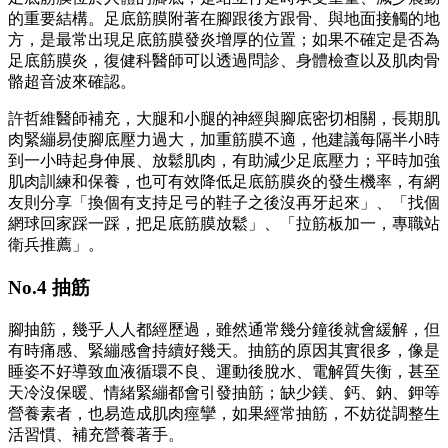
的重要結構。足底筋膜附著在腳跟後方跟骨、與地面接觸的地
方，是最常出現足底筋膜發炎增厚的位置；如果不確定是否為
足底筋膜炎，復健科醫師可以透過問診、身體檢查以及肌肉骨
骼超音波來確認。
許哲維醫師補充，大腿和小腿的神經與腳底密切相關，長期肌
肉緊繃易使腳底壓力過大，加重筋膜不適，他建議每隔半小時
到一小時起身伸展、放鬆肌肉，有助減少足底壓力；平時加強
肌肉訓練和保養，也可有效降低足底筋膜炎的發生機率，有網
友則分享「換個有支持足弓的鞋子之後沒再牙起來」、「找個
網球回家踩一踩，把足底筋膜放鬆」、「拉筋板加一，專職站
衛兵推薦」。
No.4 抽筋
腳抽筋，幾乎人人都經歷過，雖然通常幾分鐘後就會緩解，但
有時痛感、緊繃感會持續好幾天。抽筋的原因其實很多，像是
睡姿不好導致血液循環不良、運動後脫水、電解質失衡，甚至
天冷沒保暖、情緒緊繃都會引發抽筋；缺少鎂、鈣、鈉、鉀等
營養素者，也易造成肌肉痙攣，如果經常抽筋，不妨從調整生
活習慣、補充營養著手。