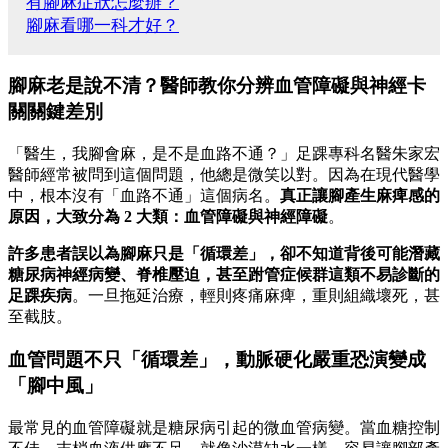
有腳麻症狀怎麼辦？
腳麻看哪一科才好？
腳麻老是說不清？醫師教你分辨血管障礙與神經卡
關關鍵差別
「醫生，我腳會麻，是不是血路不通？」足踝專科名醫朱家宏
醫師經常被問到這個問題，他總是微笑以對。因為在現代醫學
中，根本沒有「血路不通」這個病名。
真正讓腳產生麻痺感的
原因，大致分為 2 大類：血管障礙與神經障礙
。
許多患者誤以為腳麻只是「循環差」，卻不知道背後可能潛藏
糖尿病神經病變、脊椎壓迫，甚至跗管症候群這類不易診斷的
足踝疾病
。一旦拖延治療，輕則疼痛麻痺，重則組織壞死，甚
至截肢。
血管問題不只「循環差」，動脈硬化嚴重恐演變成
「腳中風」
最常見的血管障礙就是糖尿病引起的微血管病變。當血糖控制