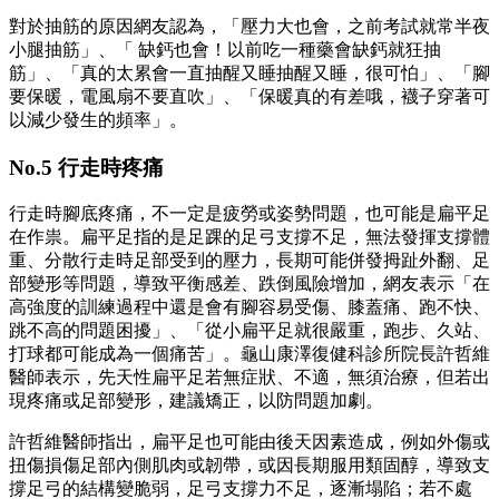
對於抽筋的原因網友認為，「壓力大也會，之前考試就常半夜
小腿抽筋」、「 缺鈣也會！以前吃一種藥會缺鈣就狂抽
筋」、「真的太累會一直抽醒又睡抽醒又睡，很可怕」、「腳
要保暖，電風扇不要直吹」、「保暖真的有差哦，襪子穿著可
以減少發生的頻率」。
No.5 行走時疼痛
行走時腳底疼痛，不一定是疲勞或姿勢問題，也可能是扁平足
在作祟。扁平足指的是足踝的足弓支撐不足，無法發揮支撐體
重、分散行走時足部受到的壓力，長期可能併發拇趾外翻、足
部變形等問題，導致平衡感差、跌倒風險增加，網友表示「在
高強度的訓練過程中還是會有腳容易受傷、膝蓋痛、跑不快、
跳不高的問題困擾」、「從小扁平足就很嚴重，跑步、久站、
打球都可能成為一個痛苦」。龜山康澤復健科診所院長許哲維
醫師表示，先天性扁平足若無症狀、不適，無須治療，但若出
現疼痛或足部變形，建議矯正，以防問題加劇。
許哲維醫師指出，扁平足也可能由後天因素造成，例如外傷或
扭傷損傷足部內側肌肉或韌帶，或因長期服用類固醇，導致支
撐足弓的結構變脆弱，足弓支撐力不足，逐漸塌陷；若不處