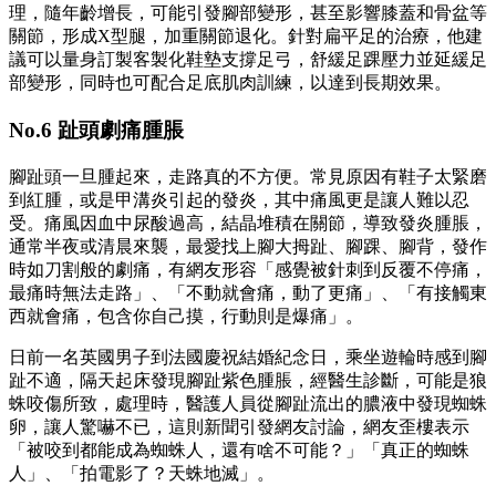
理，隨年齡增長，可能引發腳部變形，甚至影響膝蓋和骨盆等
關節，形成X型腿，加重關節退化。針對扁平足的治療，他建
議可以量身訂製客製化鞋墊支撐足弓，舒緩足踝壓力並延緩足
部變形，同時也可配合足底肌肉訓練，以達到長期效果。
No.6 趾頭劇痛腫脹
腳趾頭一旦腫起來，走路真的不方便。常見原因有鞋子太緊磨
到紅腫，或是甲溝炎引起的發炎，其中痛風更是讓人難以忍
受。痛風因血中尿酸過高，結晶堆積在關節，導致發炎腫脹，
通常半夜或清晨來襲，最愛找上腳大拇趾、腳踝、腳背，發作
時如刀割般的劇痛，有網友形容「感覺被針刺到反覆不停痛，
最痛時無法走路」、「不動就會痛，動了更痛」、「有接觸東
西就會痛，包含你自己摸，行動則是爆痛」。
日前一名英國男子到法國慶祝結婚紀念日，乘坐遊輪時感到腳
趾不適，隔天起床發現腳趾紫色腫脹，經醫生診斷，可能是狼
蛛咬傷所致，處理時，醫護人員從腳趾流出的膿液中發現蜘蛛
卵，讓人驚嚇不已，這則新聞引發網友討論，網友歪樓表示
「被咬到都能成為蜘蛛人，還有啥不可能？」「真正的蜘蛛
人」、「拍電影了？天蛛地滅」。