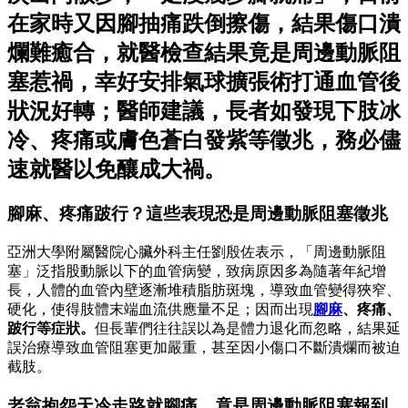
在家時又因腳抽痛跌倒擦傷，結果傷口潰
爛難癒合，就醫檢查結果竟是周邊動脈阻
塞惹禍，幸好安排氣球擴張術打通血管後
狀況好轉；醫師建議，長者如發現下肢冰
冷、疼痛或膚色蒼白發紫等徵兆，務必儘
速就醫以免釀成大禍。
腳麻、疼痛跛行？這些表現恐是周邊動脈阻塞徵兆
亞洲大學附屬醫院心臟外科主任劉殷佐表示，「周邊動脈阻
塞」泛指股動脈以下的血管病變，致病原因多為隨著年紀增
長，人體的血管內壁逐漸堆積脂肪斑塊，導致血管變得狹窄、
硬化，使得肢體末端血流供應量不足；因而出現
腳麻
、疼痛、
跛行等症狀。
但長輩們往往誤以為是體力退化而忽略，結果延
誤治療導致血管阻塞更加嚴重，甚至因小傷口不斷潰爛而被迫
截肢。
老翁抱怨天冷走路就腳痛，竟是周邊動脈阻塞報到