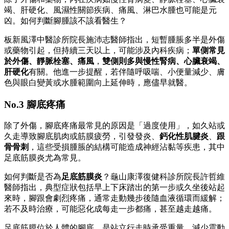
竭、肝硬化、風濕性關節疾病、痛風、淋巴水腫也可能是元
凶。如何判斷腳腫該不該看醫生？
板新風澤中醫診所院長施沛志醫師指出，短暫腫脹多半是外傷
或藥物引起，但持續三天以上，可能涉及內科疾病；
單側常見
於外傷、靜脈栓塞、痛風
，
雙側則多與慢性腎病、心臟衰竭、
肝硬化
有關。他進一步提醒，若伴隨呼吸喘、小便量減少、膚
色與眼白變黃或水腫範圍向上延伸時，應儘早就醫。
No.3 腳底疼痛
除了外傷，腳底疼痛最常見的原因是「過度使用」，如久站或
久走導致腳底肌肉或筋膜疲勞，引發發炎、
鈣化性肌腱炎
、
跟
骨骨刺
，這些受損腫脹的結構可能造成神經沾黏等疾患，其中
足底筋膜炎尤為常見。
如何判斷是否為
足底筋膜炎
？龜山康澤復健科診所院長許哲維
醫師指出，典型症狀包括早上下床踏出的第一步或久坐後站起
來時，腳跟會劇烈疼痛，通常走動幾步後隨血液循環而緩解；
若不及時治療，可能惡化成每走一步都痛，甚至越走越痛。
足底筋膜位於人體的腳底，是站立行走時承受重量、減少震動