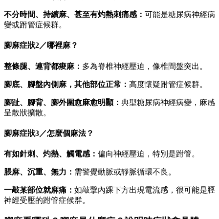
不分時間、持續麻、甚至有灼熱刺痛感：
可能是糖尿病神經病
變或跗管症候群。
腳麻症狀2／哪裡麻？
整條腿、連背都痠麻：
多為脊椎神經壓迫，像椎間盤突出。
腳底、腳盤內側麻，其他部位正常：
高度懷疑跗管症候群。
腳趾、腳背、腳外圍愈麻愈明顯：
典型糖尿病神經病變，麻感
呈散狀擴散。
腳麻症狀3／怎麼個麻法？
有如針刺、灼熱、觸電感：
偏向神經壓迫，特別是跗管。
脹麻、沉重、無力：
需警覺動脈或靜脈循環不良。
一敲某部位就麻痛：
如敲擊內踝下方出現電流感，很可能是脛
神經受壓的跗管症候群。