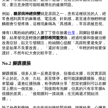
現，要注意身體可能暗藏潛在的健康問題。
例如，
糖尿病神經病變
就是原因之一，患有這種狀況的人，經
常會感到異常的麻癢感、電流感、針刺感，甚至連衣物輕輕碰
觸都會引發疼痛，這種現象稱為「異感痛」，常容易被忽視。
擁有11萬粉絲的網紅人妻丁丁曾在臉書
分享
，因腳趾發麻就
醫，結果發現是輕微的
腰部椎間盤突出
，經過吃藥和復健治療
改善症狀，貼文引發關注，粉絲關心提醒「高跟鞋要避免穿，
坐姿如果不良要改善」、「還好有治療」、「年輕的時候要保
護好，不然年紀大會比較辛苦」。
No.2 腳踝腫脹
腳踝腫脹，很多人第一反應是發炎、扭傷或水腫，但其實原因
不止於此。久坐、久站、甚至懷孕，都可能讓腳踝腫脹，摸起
來緊繃，還會紅腫熱痛，有孕媽咪分享「想當初腫到可以在腳
背上壓出一個笑臉」、「我後期有泡腳，但真的只有非常腫&
很腫的差異」、「後期腫到一摸就痛，生完兩週才開始消
腫」。
除了外傷和藥物，內在疾病如慢性腎病變、靜脈栓塞、心臟衰