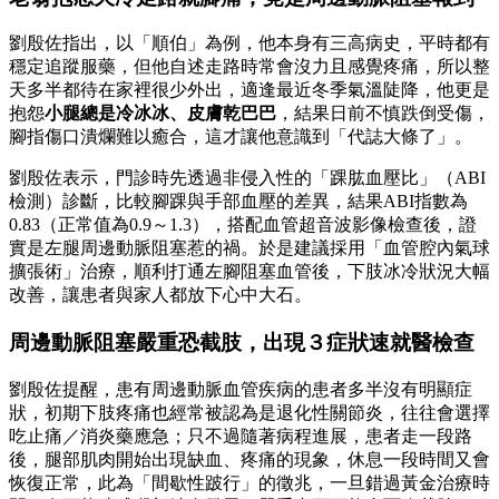
劉殷佐指出，以「順伯」為例，他本身有三高病史，平時都有
穩定追蹤服藥，但他自述走路時常會沒力且感覺疼痛，所以整
天多半都待在家裡很少外出，適逢最近冬季氣溫陡降，他更是
抱怨
小腿總是冷冰冰、皮膚乾巴巴
，結果日前不慎跌倒受傷，
腳指傷口潰爛難以癒合，這才讓他意識到「代誌大條了」。
劉殷佐表示，門診時先透過非侵入性的「踝肱血壓比」（ABI
檢測）診斷，比較腳踝與手部血壓的差異，結果ABI指數為
0.83（正常值為0.9～1.3），搭配血管超音波影像檢查後，證
實是左腿周邊動脈阻塞惹的禍。於是建議採用「血管腔內氣球
擴張術」治療，順利打通左腳阻塞血管後，下肢冰冷狀況大幅
改善，讓患者與家人都放下心中大石。
周邊動脈阻塞嚴重恐截肢，出現３症狀速就醫檢查
劉殷佐提醒，患有周邊動脈血管疾病的患者多半沒有明顯症
狀，初期下肢疼痛也經常被認為是退化性關節炎，往往會選擇
吃止痛／消炎藥應急；只不過隨著病程進展，患者走一段路
後，腿部肌肉開始出現缺血、疼痛的現象，休息一段時間又會
恢復正常，此為「間歇性跛行」的徵兆，一旦錯過黃金治療時