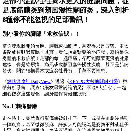
足部小症狀往往揭示更大的健康問題，從
足底筋膜炎到類風濕性關節炎，深入剖析
8種你不能忽視的足部警訊！
別小看你的腳部「求救信號」！
當你發現腳開始發麻、腫脹或抽筋時，常覺得只是疲勞、走太
多路或運動過度嗎？其實，看似無關緊要的小症狀，恐怕是你
身體的求救信號！足部的每一處疼痛，都可能藏著更深的健康
危機，像是糖尿病、痛風或動脈阻塞等慢性疾病，甚至是肌腱
發炎、關節結構異常或疲勞性骨折，千萬不要輕忽。
《
網路溫度計DailyView
》透過《
KEYPO大數據關鍵引擎
》輿
情分析系統，調查出網友最常討論的足部不適8大症狀，一起
細心觀察這些變化，讓身體保持最佳狀態！
No.1 刺痛發麻
走在路上，突然覺得腳底像被針扎了一下，或是在追劇時感到
一陣刺痛，甚至微微發麻，許多人可能認為是姿勢不對或鞋子
太緊，導致神經壓迫、血液不通暢，但這些異常如果持續出