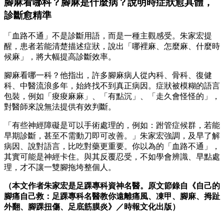
腳麻看哪科？腳麻是什麼病？說明時症狀愈具體，
診斷愈精準
「血路不通」不是診斷用語，而是一種主觀感受。朱家宏提
醒，患者若能清楚描述症狀，說出「哪裡麻、怎麼麻、什麼時
候麻」，將大幅提高診斷效率。
腳麻看哪一科？他指出，許多腳麻病人從內科、骨科、復健
科、中醫流浪多年，始終找不到真正病因。症狀被模糊的語言
包裝，例如「痠痠麻麻」、「有點沉」、「走久會怪怪的」，
對醫師來說無法提供有效判斷。
「有些神經障礙是可以手術處理的，例如：跗管症候群，若能
早期診斷，甚至不需動刀即可改善。」朱家宏強調，及早了解
病因、說對語言，比吃對藥更重要。你以為的「血路不通」，
其實可能是神經卡住。與其反覆忍受，不如學會辨識、早點處
理，才不讓一雙腳拖垮整個人。
（本文作者朱家宏是足踝專科資神名醫。
原
文節錄自《自己的
腳痛自己救：足踝專科名醫教你遠離痛風、凍甲、腳麻、拇趾
外翻、腳踝扭傷、足底筋膜炎》／時報文化出版）