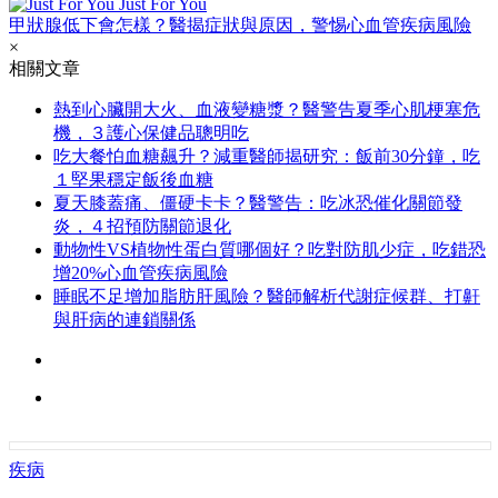
Just For You
甲狀腺低下會怎樣？醫揭症狀與原因，警惕心血管疾病風險
×
相關文章
熱到心臟開大火、血液變糖漿？醫警告夏季心肌梗塞危
機，３護心保健品聰明吃
吃大餐怕血糖飆升？減重醫師揭研究：飯前30分鐘，吃
１堅果穩定飯後血糖
夏天膝蓋痛、僵硬卡卡？醫警告：吃冰恐催化關節發
炎，４招預防關節退化
動物性VS植物性蛋白質哪個好？吃對防肌少症，吃錯恐
增20%心血管疾病風險
睡眠不足增加脂肪肝風險？醫師解析代謝症候群、打鼾
與肝病的連鎖關係
疾病