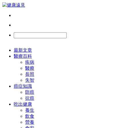
最新文章
醫療百科
疾病
醫療
長照
失智
癌症知識
防癌
抗癌
吃出健康
養生
飲食
營養