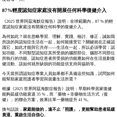
87%輕度認知症家庭沒有開展任何科學復健介入
《2025 世界阿茲海默症報告》說明：全球範圍內，87 % 的輕
度認知症家庭沒有開展任何科學的復健介入。
為何如此？就在忽略學習、理解、實踐、檢討、修正，誠如我
所說的與認知症生活在一起，如何能接受它？關鍵就在正確認
識它，如此才能與它共存——生活在一起，所以必須學習：認
知功能、不同類型認知症其所受損的腦部部位、腦部不同部位
所執行的功能、認知症患者所受損的功能應如何在生活規劃復
健活動、該如何就所缺損的功能提供支持與協助等。
今天當所謂認知症專業人員如果都不具備這些知識，試問如何
能幫助家庭照護者學習與規畫生活所需？
根據《2025 世界阿茲海默症報告》說明：早期科學居家復健
能夠延緩功能衰退 35 %，而「藥物＋非藥物生活方式（復
健）」的聯合方案，效果比單一藥物提升 41 %。
換句話說，
家庭能做的，遠不止「照護」，更能幫助患者延緩
衰退、重啟生活自信心
。