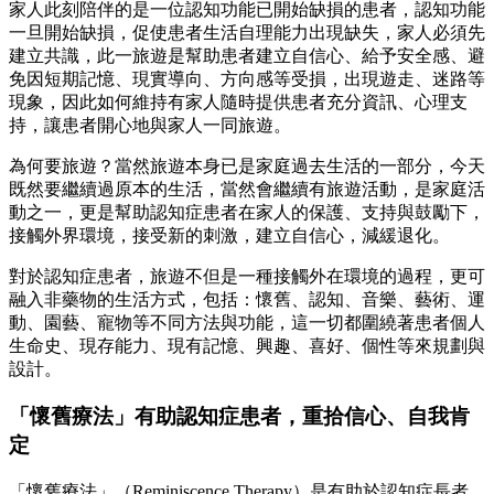
家人此刻陪伴的是一位認知功能已開始缺損的患者，認知功能
一旦開始缺損，促使患者生活自理能力出現缺失，家人必須先
建立共識，此一旅遊是幫助患者建立自信心、給予安全感、避
免因短期記憶、現實導向、方向感等受損，出現遊走、迷路等
現象，因此如何維持有家人隨時提供患者充分資訊、心理支
持，讓患者開心地與家人一同旅遊。
為何要旅遊？當然旅遊本身已是家庭過去生活的一部分，今天
既然要繼續過原本的生活，當然會繼續有旅遊活動，是家庭活
動之一，更是幫助認知症患者在家人的保護、支持與鼓勵下，
接觸外界環境，接受新的刺激，建立自信心，減緩退化。
對於認知症患者，旅遊不但是一種接觸外在環境的過程，更可
融入非藥物的生活方式，包括：懷舊、認知、音樂、藝術、運
動、園藝、寵物等不同方法與功能，這一切都圍繞著患者個人
生命史、現存能力、現有記憶、興趣、喜好、個性等來規劃與
設計。
「懷舊療法」有助認知症患者，重拾信心、自我肯
定
「懷舊療法」（Reminiscence Therapy）是有助於認知症長者