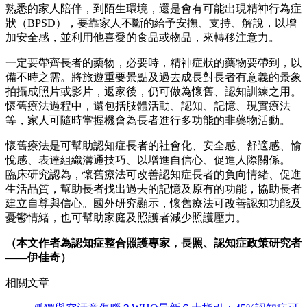
熟悉的家人陪伴，到陌生環境，還是會有可能出現精神行為症
狀（BPSD），要靠家人不斷的給予安撫、支持、解說，以增
加安全感，並利用他喜愛的食品或物品，來轉移注意力。
一定要帶齊長者的藥物，必要時，精神症狀的藥物要帶到，以
備不時之需。將旅遊重要景點及過去成長對長者有意義的景象
拍攝成照片或影片，返家後，仍可做為懷舊、認知訓練之用。
懷舊療法過程中，還包括肢體活動、認知、記憶、現實療法
等，家人可隨時掌握機會為長者進行多功能的非藥物活動。
懷舊療法是可幫助認知症長者的社會化、安全感、舒適感、愉
悅感、表達組織溝通技巧、以增進自信心、促進人際關係。
臨床研究認為，懷舊療法可改善認知症長者的負向情緒、促進
生活品質，幫助長者找出過去的記憶及原有的功能，協助長者
建立自尊與信心。國外研究顯示，懷舊療法可改善認知功能及
憂鬱情緒，也可幫助家庭及照護者減少照護壓力。
（本文作者為認知症整合照護專家，長照、認知症政策研究者
——伊佳奇）
相關文章