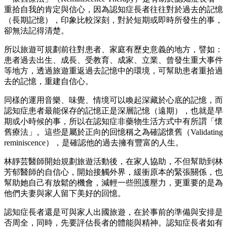
重拾自我的肯定與信心，因為認知症長者往往對於過去的記憶
（長期記憶），印象比較深刻，對於短期或即時所發生的事，
卻無法記得清楚。
所以旅遊可規劃前往對患者、家庭有歷史意義的地方，譬如：
患者過去出生、成長、受教育、成家、立業、曾發生重大事件
等地方，透過旅遊重返過去記憶中的環境，可幫助患者重拾過
去的記憶，重建自信心。
同樣的運用音樂、味覺、情境可以喚起深藏於心底的記憶，而
認知症患者最能保存的記憶正是深層記憶（遠期），也就是早
期或小時候的事，所以在認知症非藥物生活方式中有所謂「懷
舊療法」。這些是屬於正向的回憶稱之為確認懷舊（Validating
reminiscence），是確認他的過去擁有豐富的人生。
林靜芸醫師開始規劃旅遊活動後，在家人協助，不但幫助到林
芳郁醫師的自信心，開始接觸外界，緩衝原本的緊張關係，也
幫助她自己有放鬆的機會，減輕一些照護壓力，更重要的是為
他們夫妻與家人留下美好的回憶。
認知症長者還是可與家人出國旅遊，在於事前的準備與安排是
否周全，同時，先要評估長者的體能與精神。認知症長者如有