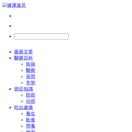
最新文章
醫療百科
疾病
醫療
長照
失智
癌症知識
防癌
抗癌
吃出健康
養生
飲食
營養