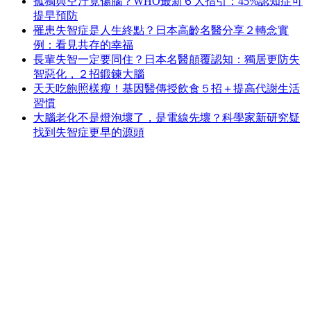
孤獨與空汙竟傷腦？WHO最新６大指引：45%認知症可
提早預防
罹患失智症是人生終點？日本高齡名醫分享２轉念實
例：看見共存的幸福
長輩失智一定要同住？日本名醫顛覆認知：獨居更防失
智惡化，２招鍛鍊大腦
天天吃飽照樣瘦！基因醫傳授飲食５招＋提高代謝生活
習慣
大腦老化不是燈泡壞了，是電線先壞？科學家新研究疑
找到失智症更早的源頭