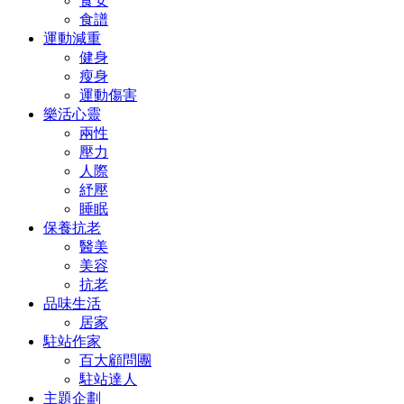
食安
食譜
運動減重
健身
瘦身
運動傷害
樂活心靈
兩性
壓力
人際
紓壓
睡眠
保養抗老
醫美
美容
抗老
品味生活
居家
駐站作家
百大顧問團
駐站達人
主題企劃