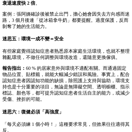
衰退速度快 2 倍
。
案例：張阿姨確診後被禁止出門，擔心她會因失去方向感而迷
路，3 個月後連「從冰箱拿牛奶」都要提醒。過度保護，反而
剝奪了她的生活能力。
迷思五：環境一成不變＝安全
有些家庭覺得認知症患者熟悉原本家庭生活環境，也就不整理
雜亂環境，不做任何調整與環境改造，還隨意更換傢俱。
報告指出：
60 % 的居家意外與環境不適配有關。而通過固定
物品位置、貼標籤，就能大幅減少錯誤和風險。事實上，配合
認知症患者因認知功能的缺損，除照護上支持與協助，環境支
持也是十分重要的項目，無論是無障礙空間、透明櫥櫃、指示
標誌、顏色等，都可提升認知症患者生活自主的能力，或減少
受傷、挫折的可能。
迷思六：復健必須「高強度」
「每天必須練 1 個小時！」這種要求常見，但效果往往適得其
反。