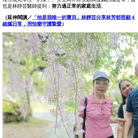
也是林靜芸醫師提到：
努力過正常的家庭生活
。
（延伸閱讀／
「他是我唯一的寶貝」林靜芸分享林芳郁照顧４
細膩日常，用快樂守護摯愛
）