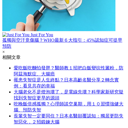
Just For You
孤獨與空汙竟傷腦？WHO最新６大指引：45%認知症可提早
預防
×
相關文章
愛吃飯吃麵怕發胖？醫師教１招把白飯變抗性澱粉，防
阿茲海默症、大腸癌
罹患失智症是人生終點？日本高齡名醫分享２轉念實
例：看見共存的幸福
大腦老化不是燈泡壞了，是電線先壞？科學家新研究疑
找到失智症更早的源頭
吃晚飯倍感孤獨？心理師談空巢期，用１０習慣強健大
腦、預防失智
長輩失智一定要同住？日本名醫顛覆認知：獨居更防失
智惡化，２招鍛鍊大腦