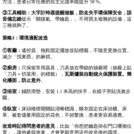
方法，患者日常任務的自主完成率能提升 58 %。
③工具輔助：
大字計時器提醒做飯，防走失手環保障安全，語
音備忘錄
提示「關煤氣、帶鑰匙」。不用買太複雜的設備，這
三種就夠了。
策略3：環境適配改造
①客廳：
遙控器、拖鞋固定擺放並貼標籤，不隨意更換位置。
減少「找東西」的麻煩。
②廚房：
只保留常用器具，刀具放在帶鎖的抽屜裡（抽屜上貼
「刀具＝切菜用」的標籤），
瓦斯爐裝自動熄火保護裝置。簡
化檯面，防止意外
。
③浴室：
鋪防滑墊，安裝 1.1 米高的扶手，在鏡子旁貼洗漱步
驟。
④臥室：
床頭檯燈開關貼清晰標識，睡衣固定在床頭櫃。床
單、被套儘量用固定的花色，不頻繁換，患者更容易適應。
改造時記得問患者的意見
，比如「你想把鑰匙掛在門口哪個位
置」，讓他參與進來，才會更願意用這些改造後的環境。