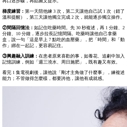
再口述步驟，再貼圖文提示。
梯度練習：
第一天陪他練 3 次，第二天讓他自己試 1 次（錯了
溫和提醒），第三天讓他獨立完成 2 次，就能逐步獨立操作。
②間隔回憶法：
如記住吃藥時間。先 30 秒複述，再 1 分鐘、2
分鐘、10 分鐘，逐步拉長記憶間隔。吃藥時讓他自己拿藥
盒，說一句「這是早上 7 點吃的血壓藥」，把「時間」和「動
作」綁在一起記，更容易記住。
③興趣融入訓練：
在患者原來喜歡的事，如養花、追劇中加入
記憶訓練，例如「週三澆水、周日施肥」，既有趣又有效。
看完 1 集電視劇後，讓他說「剛才主角做了什麼事」，練複述
能力；不管做得怎麼樣，都要誇他，讓他有成就感。