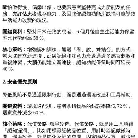
哪怕做得慢、偶爾出錯，也要讓患者堅持完成力所能及的任
務，先評估患者現存能力，及因腦部認知功能所缺損可能導致
生活能力改變的現況。
關鍵資料：
堅持日常任務的患者，6 個月後自主生活能力保留
率比代勞組高 58 %。
核心策略：
增強認知訓練，通過「看、說、練結合」的方式，
幫大腦建立新連接，延緩記憶和注意力衰退通過多感官刺激和
重複練習，大腦仍能建立新連接，認知功能保留時間可延長
40 %。
2. 安全優先原則
降低風險不是通過限制行動，而是通過環境改造和工具輔助。
關鍵資料：
環境適配後，患者拿錯物品的錯誤率降低 72 %，
居家意外減少 60 %。
核心策略：
代償策略+環境改造。代償策略，就是用工具填補
「認知漏洞」。比如用標籤記物品位置、用計時器記做飯時
間。環境改造，就是簡化家裡的空間，固定物品位置，減少患