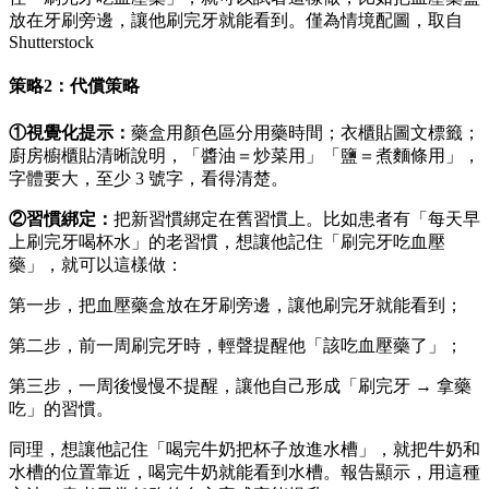
放在牙刷旁邊，讓他刷完牙就能看到。僅為情境配圖，取自
Shutterstock
策略2：代償策略
①視覺化提示：
藥盒用顏色區分用藥時間；衣櫃貼圖文標籤；
廚房櫥櫃貼清晰說明，「醬油＝炒菜用」「鹽＝煮麵條用」，
字體要大，至少 3 號字，看得清楚。
②習慣綁定：
把新習慣綁定在舊習慣上。比如患者有「每天早
上刷完牙喝杯水」的老習慣，想讓他記住「刷完牙吃血壓
藥」，就可以這樣做：
第一步，把血壓藥盒放在牙刷旁邊，讓他刷完牙就能看到；
第二步，前一周刷完牙時，輕聲提醒他「該吃血壓藥了」；
第三步，一周後慢慢不提醒，讓他自己形成「刷完牙 → 拿藥
吃」的習慣。
同理，想讓他記住「喝完牛奶把杯子放進水槽」，就把牛奶和
水槽的位置靠近，喝完牛奶就能看到水槽。報告顯示，用這種