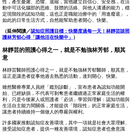
性，產生憂慮、恐懼、退縮，當他建立自信心、安全感，在活
動中可活化腦部的思維、肢體的活絡、與他人溝通的能力，穩
定現階段的認知功能，這也正是職能治療中的「用進廢退」，
如此的日常生活方式，自然能幫助患者開心、快樂。
（延伸閱讀／
認知症照護目標：快樂度過每一天！林靜芸談照
護林芳郁心得「讓他活在快樂中」
）
林靜芸的照護心得之一，就是不勉強林芳郁，順其
意
林靜芸醫師照護心得之一，就是不勉強林芳郁醫師，順其意，
這正是讓患者從事他過去熟悉的活動，達到開心、快樂。
雖然醫療專業人員經「鑑別診斷」，宣布患者為認知功能開
始、已經缺損，不代表可剝奪患者繼續過正常家庭生活的權
利，只是今後家人或照護者「必須」學習與理解：認知功能與
生活自主能力間關係，才能提供「階段性」的正常家庭生活，
讓患者持續維持一個做人的尊嚴與權利。
許多國家推動認知症友善環境，其中一項就是社會大眾理解、
接受認知症患者，提供一種友善環境，認知症患者也會意識