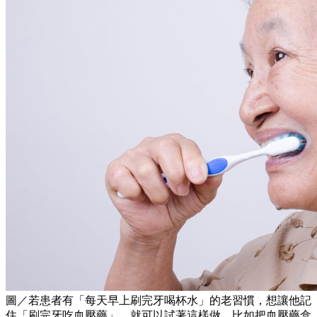
圖／若患者有「每天早上刷完牙喝杯水」的老習慣，想讓他記
住「刷完牙吃血壓藥」，就可以試著這樣做，比如把血壓藥盒