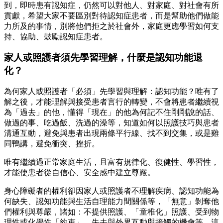
到，即時患有認知症，仍然可以對他人、對家庭、對社會有所
貢獻，希望大家不要區別對待認知症患者，而是幫助他們做能
力所及的事情，別將他們拒之於社會外，家庭更應學習如何支
持、協助、鼓勵認知症患者。
家人或照護者須先學習理解，什麼是認知功能退
化？
為何家人或照護者「必須」先學習與理解：認知功能？唯有了
解之後，才能理解與接受患者言行的轉變，不會將患者繼續視
為「過去」的他，懂得「現在」的他為何記不住剛剛說的話、
做過的事、吃過飯、洗過的澡等，知道如何以照護技巧與患者
溝通互動，避免與患者出現兩條平行線、找不到交集，或是雞
同鴨講，避免衝突、挫折。
唯有繼續過正常家庭生活，且富有規律化、復健性、學習性，
才能使患者從自信心、安全感中建立尊嚴。
身心障礙者的權利卻因家人或照護者不理解疾病、認知功能為
何缺失、認知功能與生活自理能力間關係等，「無意」剝奪他
們權利與尊嚴，諸如：不提供照護、「童稚化」照護、受到物
理性或化學性「約束」、失去與外界互動與接觸的機會等，這