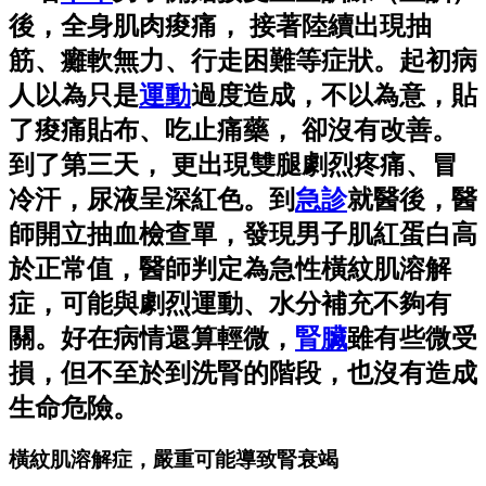
後，全身肌肉痠痛， 接著陸續出現抽
筋、癱軟無力、行走困難等症狀。起初病
人以為只是
運動
過度造成，不以為意，貼
了痠痛貼布、吃止痛藥， 卻沒有改善。
到了第三天， 更出現雙腿劇烈疼痛、冒
冷汗，尿液呈深紅色。到
急診
就醫後，醫
師開立抽血檢查單，發現男子肌紅蛋白高
於正常值，醫師判定為急性橫紋肌溶解
症，可能與劇烈運動、水分補充不夠有
關。好在病情還算輕微，
腎臟
雖有些微受
損，但不至於到洗腎的階段，也沒有造成
生命危險。
橫紋肌溶解症，嚴重可能導致腎衰竭