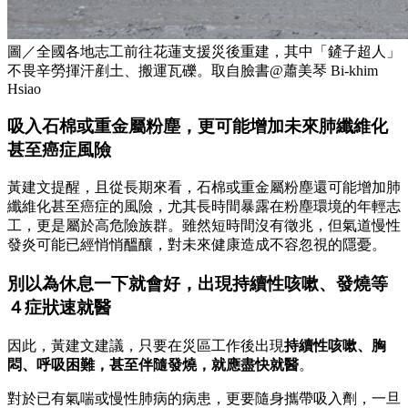
圖／全國各地志工前往花蓮支援災後重建，其中「鏟子超人」
不畏辛勞揮汗剷土、搬運瓦礫。取自臉書@蕭美琴 Bi-khim
Hsiao
吸入石棉或重金屬粉塵，更可能增加未來肺纖維化
甚至癌症風險
黃建文提醒，且從長期來看，石棉或重金屬粉塵還可能增加肺
纖維化甚至癌症的風險，尤其長時間暴露在粉塵環境的年輕志
工，更是屬於高危險族群。雖然短時間沒有徵兆，但氣道慢性
發炎可能已經悄悄醞釀，對未來健康造成不容忽視的隱憂。
別以為休息一下就會好，出現持續性咳嗽、發燒等
４症狀速就醫
因此，黃建文建議，只要在災區工作後出現
持續性咳嗽、胸
悶、呼吸困難，甚至伴隨發燒，就應盡快就醫
。
對於已有氣喘或慢性肺病的病患，更要隨身攜帶吸入劑，一旦