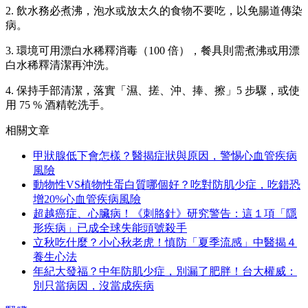
2. 飲水務必煮沸，泡水或放太久的食物不要吃，以免腸道傳染
病。
3. 環境可用漂白水稀釋消毒（100 倍），餐具則需煮沸或用漂
白水稀釋清潔再沖洗。
4. 保持手部清潔，落實「濕、搓、沖、捧、擦」5 步驟，或使
用 75 % 酒精乾洗手。
相關文章
甲狀腺低下會怎樣？醫揭症狀與原因，警惕心血管疾病
風險
動物性VS植物性蛋白質哪個好？吃對防肌少症，吃錯恐
增20%心血管疾病風險
超越癌症、心臟病！《刺胳針》研究警告：這１項「隱
形疾病」已成全球失能頭號殺手
立秋吃什麼？小心秋老虎！慎防「夏季流感」中醫揭４
養生心法
年紀大發福？中年防肌少症，別漏了肥胖！台大權威：
別只當病因，沒當成疾病