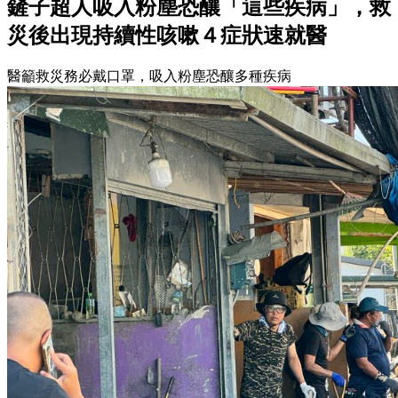
鏟子超人吸入粉塵恐釀「這些疾病」，救
災後出現持續性咳嗽４症狀速就醫
醫籲救災務必戴口罩，吸入粉塵恐釀多種疾病