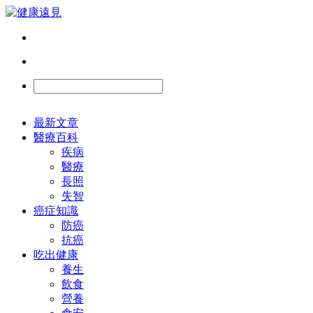
最新文章
醫療百科
疾病
醫療
長照
失智
癌症知識
防癌
抗癌
吃出健康
養生
飲食
營養