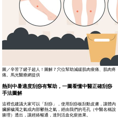
圖／辛苦了鏟子超人！圖解７穴位幫助減緩肌肉痠痛、肌肉疼
痛。馬光醫療網提供
熱到中暑適度刮痧有幫助，一圖看懂中醫正確刮痧
手法圖解
這裡也建議大家可以「刮痧」，使用刮痧板刮動皮膚，讓體內
臟腑穢濁之氣或內部鬱熱之氣，經由我們的毛孔（中醫名稱說
腠理）透出，讓經絡暢通，達到活血化瘀效果。