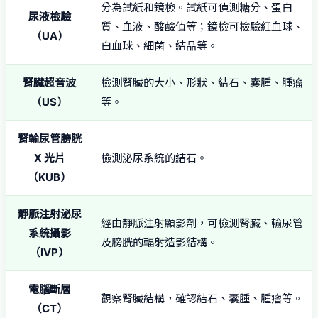
分為試紙和鏡檢。試紙可偵測糖分、蛋白
尿液檢驗
質、血液、酸鹼值等；鏡檢可檢驗紅血球、
（UA）
白血球、細菌、結晶等。
腎臟超音波
檢測腎臟的大小、形狀、結石、囊腫、腫瘤
（US）
等。
腎輸尿管膀胱
X 光片
檢測泌尿系統的結石。
（KUB）
靜脈注射泌尿
經由靜脈注射顯影劑，可檢測腎臟、輸尿管
系統攝影
及膀胱的輻射造影結構。
（IVP）
電腦斷層
觀察腎臟結構，確認結石、囊腫、腫瘤等。
（CT）