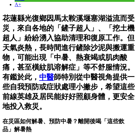
A+
花蓮縣光復鄉因馬太鞍溪堰塞湖溢流而受
災，來自各地的「鏟子超人」、「挖土機
超人」紛紛湧入協助清理和復原工作。但
天氣炎熱，長時間進行鏟除沙泥與搬運重
物，可能出現「中暑、熱衰竭或肌肉酸
痛，甚至橫紋肌溶解症」等不舒服情況。
有鑑於此，
中醫
師特別從中醫視角提供一
些自我預防或症狀處理小撇步，希望這些
前線英雄及居民能好好照顧身體，更安全
地投入救災。
在災區如何解暑、預防中暑？離開後喝「這些飲
品」解暑熱