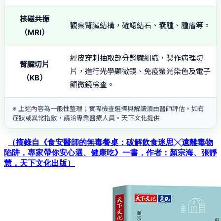
核磁共振
觀察腎臟結構，確認結石、囊腫、腫瘤等。
（MRI）
經皮穿刺抽取部分腎臟組織，製作病理切
腎臟切片
片，進行光學顯微鏡、免疫螢光染色及電子
（KB）
顯微鏡檢查。
※ 上述內容為一般性整理；實際檢查選擇與解讀須由醫師評估。如有
症狀或異常指數，請洽專業醫療人員。天下文化提供
（摘錄自《食安醫師的無毒餐桌：破解飲食迷思╳遠離毒物
陷阱，專家帶你安心選、健康吃》一書，作者：顏宗海、張靜
慧，天下文化出版）