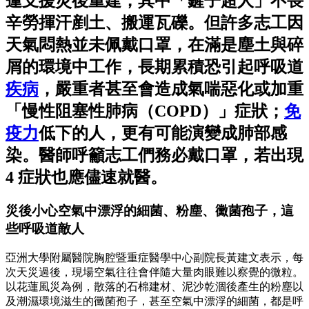
蓮支援災後重建，其中「鏟子超人」不畏
辛勞揮汗剷土、搬運瓦礫。但許多志工因
天氣悶熱並未佩戴口罩，在滿是塵土與碎
屑的環境中工作，長期累積恐引起呼吸道
疾病
，嚴重者甚至會造成氣喘惡化或加重
「慢性阻塞性肺病（COPD）」症狀；
免
疫力
低下的人，更有可能演變成肺部感
染。醫師呼籲志工們務必戴口罩，若出現
4 症狀也應儘速就醫。
災後小心空氣中漂浮的細菌、粉塵、黴菌孢子，這
些呼吸道敵人
亞洲大學附屬醫院胸腔暨重症醫學中心副院長黃建文表示，每
次天災過後，現場空氣往往會伴隨大量肉眼難以察覺的微粒。
以花蓮風災為例，散落的石棉建材、泥沙乾涸後產生的粉塵以
及潮濕環境滋生的黴菌孢子，甚至空氣中漂浮的細菌，都是呼