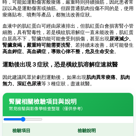
時，可能如運動傷害般痠痛，嚴重時則持續抽筋，因此患者常
誤以為是運動傷害或抽筋。但跟普通肌肉拉傷不同的是，使用
痠痛貼布、噴劑等產品，都無法改善症狀。
血液中的肌紅蛋白可經由尿液排出，但肌紅蛋白會損害腎小管
細胞，具有腎毒性，若是橫紋肌溶解症一直未能改善，肌紅蛋
白居高不下，腎臟功能可能會受到損傷，甚至出現
尿液減少、
腎臟衰竭，嚴重時可能需要洗腎
。若持續未改善，就可能發生
高血鉀症、高血磷症，導致心律不整，危及生命安全
。
運動後出現３症狀，恐是橫紋肌溶解症速就醫
因此建議民眾於劇烈運動後， 如果出現
肌肉異常痠痛、肌肉
無力、深紅色尿液
等 3 種症狀，盡速就醫。
腎臟相關檢驗項目與說明
常見檢驗與影像學檢查整理（僅供參考）
檢驗項目
檢驗說明