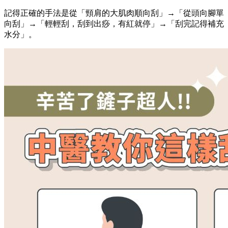
記得正確的手法是從「頸肩的大肌肉順向刮」→「從頭向腳單
向刮」→「輕輕刮，刮到出痧，有紅就停」→「刮完記得補充
水分」。