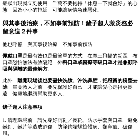
症狀出現就立刻使用，千萬不要抱持「休息一下就會好」的心
態，因為小小的拖延，可能讓病情急速惡化。
與其事後治療，不如事前預防！鏟子超人救災務必
留意這２件事
他也呼籲，與其事後治療，不如事前預防！
佩戴口罩
是最有效也是最簡單的方式，在塵土飛揚的災區，布
口罩恐怕無法有效隔絕，
外科口罩或醫療等級口罩才是兼顧呼
吸與隔離的最佳解方
。
此外，
離開現場後也要盡快洗臉、沖洗鼻腔，把殘留的粉塵去
除
，畢竟救人之前，要先保護好自己，才能讓愛心走得更長
遠，健康地繼續幫助更多人。
鏟子超人注意事項
1. 清理環境前，請先穿好雨鞋／長靴、防水手套與口罩，避免
鐵釘、鐵片等造成割傷，防範鉤端螺旋體病、類鼻疽、破傷
風。