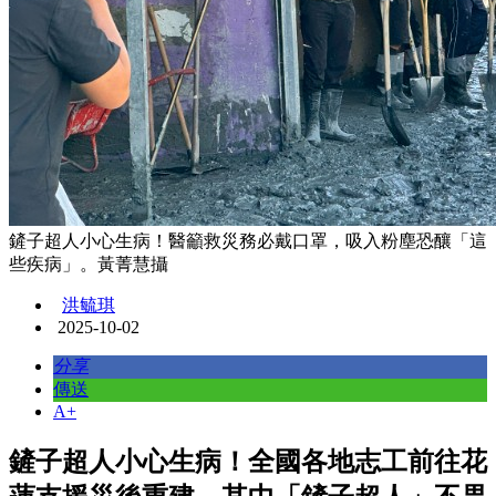
鏟子超人小心生病！醫籲救災務必戴口罩，吸入粉塵恐釀「這
些疾病」。黃菁慧攝
洪毓琪
2025-10-02
分享
傳送
A+
鏟子超人小心生病！全國各地志工前往花