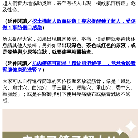
超人們奮力地協助災區，甚至有些人出現「橫紋肌溶解症」危
及性命。
（延伸閱讀／
挖土機超人敗血症逝！專家提醒鏟子超人，受傷
做１事防傷口感染
）
所以提醒大家，如果出現肌肉疲勞、疼痛、僵硬時就要趕快休
息請其他人接棒，另外如果
出現深色、茶色或紅色的尿液，或
是發燒與少尿等症狀，就要儘早就醫檢查
。
（延伸閱讀／
肌肉痠痛可能是「橫紋肌溶解症」，竟然會影響
腎臟健康恐洗腎？
）
大家可以自行進行簡單的穴位按摩來放鬆筋骨，像是「風池
穴、肩井穴、曲池穴、手三里穴、豐隆穴、承山穴、委中穴、
敲膽經」；或是在醫師指引下使用痠痛藥布或藥膏減緩不適
感。