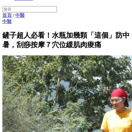
首頁
/
中醫
中醫
鏟子超人必看！水瓶加幾顆「這個」防中
暑，刮痧按摩７穴位緩肌肉痠痛