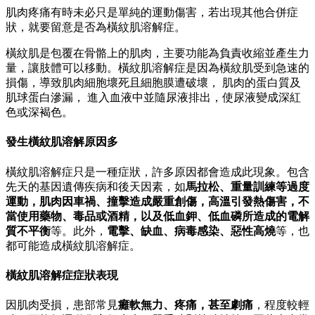
肌肉疼痛有時未必只是單純的運動傷害，若出現其他合併症
狀，就要留意是否為橫紋肌溶解症。
橫紋肌是包覆在骨骼上的肌肉，主要功能為負責收縮並產生力
量，讓肢體可以移動。橫紋肌溶解症是因為橫紋肌受到急速的
損傷，導致肌肉細胞壞死且細胞膜遭破壞， 肌肉的蛋白質及
肌球蛋白滲漏， 進入血液中並隨尿液排出，使尿液變成深紅
色或深褐色。
發生橫紋肌溶解原因多
橫紋肌溶解症只是一種症狀，許多原因都會造成此現象。包含
先天的基因遺傳疾病和後天因素，如
馬拉松、重量訓練等過度
運動，肌肉因車禍、撞擊造成嚴重創傷，高溫引發熱傷害，不
當使用藥物、毒品或酒精，以及低血鉀、低血磷所造成的電解
質不平衡
等。此外，
電擊、缺血、病毒感染、惡性高燒
等，也
都可能造成橫紋肌溶解症。
橫紋肌溶解症症狀表現
因肌肉受損，患部常見
癱軟無力、疼痛，甚至劇痛
，程度較輕