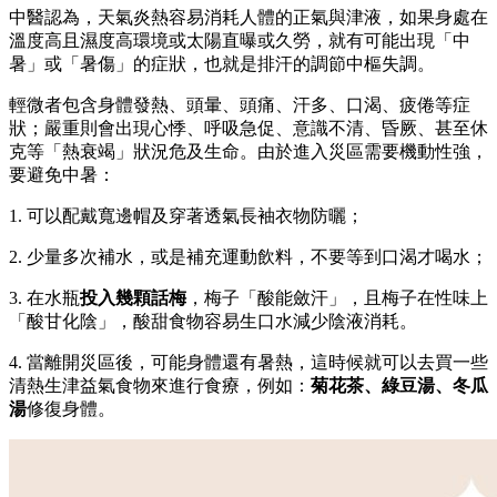
中醫認為，天氣炎熱容易消耗人體的正氣與津液，如果身處在
溫度高且濕度高環境或太陽直曝或久勞，就有可能出現「中
暑」或「暑傷」的症狀，也就是排汗的調節中樞失調。
輕微者包含身體發熱、頭暈、頭痛、汗多、口渴、疲倦等症
狀；嚴重則會出現心悸、呼吸急促、意識不清、昏厥、甚至休
克等「熱衰竭」狀況危及生命。由於進入災區需要機動性強，
要避免中暑：
1. 可以配戴寬邊帽及穿著透氣長袖衣物防曬；
2. 少量多次補水，或是補充運動飲料，不要等到口渴才喝水；
3. 在水瓶
投入幾顆話梅
，梅子「酸能斂汗」，且梅子在性味上
「酸甘化陰」，酸甜食物容易生口水減少陰液消耗。
4. 當離開災區後，可能身體還有暑熱，這時候就可以去買一些
清熱生津益氣食物來進行食療，例如：
菊花茶、綠豆湯、冬瓜
湯
修復身體。