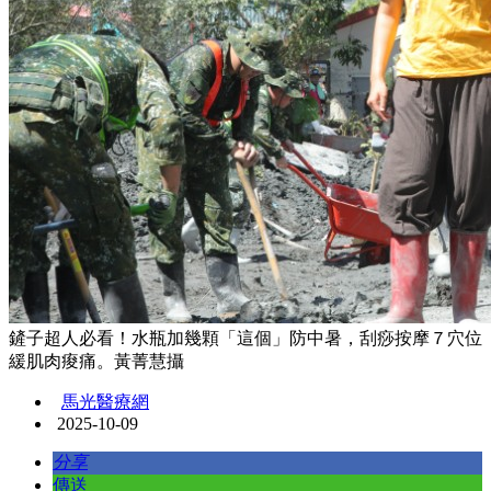
鏟子超人必看！水瓶加幾顆「這個」防中暑，刮痧按摩７穴位
緩肌肉痠痛。黃菁慧攝
馬光醫療網
2025-10-09
分享
傳送