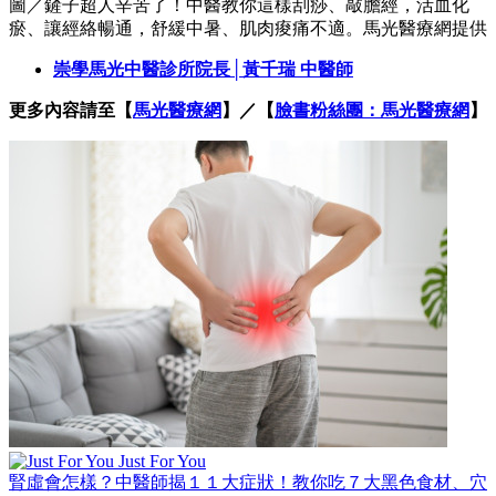
圖／鏟子超人辛苦了！中醫教你這樣刮痧、敲膽經，活血化
瘀、讓經絡暢通，舒緩中暑、肌肉痠痛不適。馬光醫療網提供
崇學馬光中醫診所院長│黃千瑞 中醫師
更多內容請至【
馬光醫療網
】／【
臉書粉絲團：馬光醫療網
】
Just For You
腎虛會怎樣？中醫師揭１１大症狀！教你吃７大黑色食材、穴