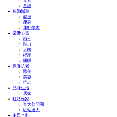
食安
食譜
運動減重
健身
瘦身
運動傷害
樂活心靈
兩性
壓力
人際
紓壓
睡眠
保養抗老
醫美
美容
抗老
品味生活
居家
駐站作家
百大顧問團
駐站達人
主題企劃