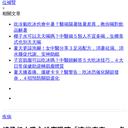
位補腎
×
相關文章
吹冷氣吃冰也會中暑？醫揭陽暑陰暑差異，教你喝對飲
品解暑
椰子水可以天天喝嗎？中醫揭５類人不宜多喝，生椰美
式也別天天喝
夏天更該泡腳！女中醫分享３足浴配方，消暑祛濕、消
水腫促代謝、安神助眠
子宮肌瘤可以吃冰嗎？中醫師解答５大吃冰技巧，４大
日常保健助逆轉肌瘤體質
夏天膝蓋痛、僵硬卡卡？醫警告：吃冰恐催化關節發
炎，４招預防關節退化
疾病