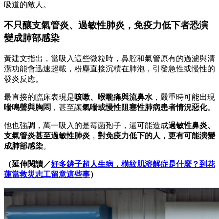
吸道的敵人。
不只釀支氣管炎、過敏性肺炎，免疫力低下者恐演
變成肺部感染
黃建文指出，當吸入這些微粒時，鼻腔和氣管原有的過濾與清
潔功能會迅速超載，粉塵直接沉積在肺泡，引發急性或慢性的
發炎反應。
最直接的臨床表現是
咳嗽、喉嚨痛與流鼻水
，嚴重時可能出現
喘鳴聲與胸悶
，甚至讓
氣喘或慢性阻塞性肺病患者情況惡化
。
他也強調，萬一吸入的是霉菌孢子，還可能造成
過敏性鼻炎、
支氣管炎甚至過敏性肺炎
，
對免疫力低下的人，更有可能演變
成肺部感染
。
（延伸閱讀／
好多鏟子超人生病，橫紋肌溶解症是什麼？到花
蓮當救災志工留意這些事
）