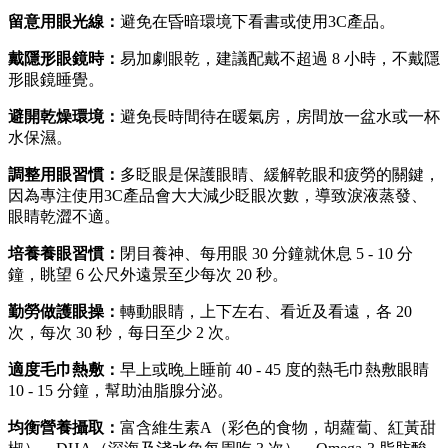
留意用眼光線：
避免在昏暗環境下看書或使用3C產品。
戴隱形眼鏡時：
易加劇眼乾，建議配戴不超過 8 小時，不戴隱
形眼鏡睡覺。
避開乾燥環境：
避免長時間待在暖氣房，房間放一盆水或一杯
水保濕。
調整用眼習慣：
多眨眼是保護眼睛、緩解乾眼和疲勞的關鍵，
因為專注使用3C產品會大大減少眨眼次數，導致淚液蒸發、
眼睛乾澀不適。
培養養眼習慣：
閉目養神、每用眼 30 分鐘就休息 5 - 10 分
鐘，眺望 6 公尺外遠景至少每次 20 秒。
勤勞做護眼操：
轉動眼睛，上下左右、看近及看遠，各 20
次，每次 30 秒，每日至少 2 次。
適度毛巾熱敷：
早上或晚上睡前 40 - 45 度的熱毛巾熱敷眼睛
10 - 15 分鐘，幫助油脂腺分泌。
均衡營養攝取：
富含維生素A（彩色的食物，胡蘿蔔、紅黃甜