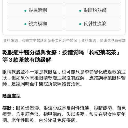
眼屎濃稠
眼睛灼熱感
●
●
視力模糊
反射性流淚
●
●
資料來源：睿鳴堂中醫診所院長吳宛容中醫師｜資料來源：健康遠見編輯部
乾眼症中醫分型與食療：按體質喝「枸杞菊花茶」
等３款茶飲有助緩解
眼睛乾澀並不一定是乾眼症，也可能只是季節變化或過敏的症
狀，但如果休息後眼睛乾澀症狀沒有緩解，應諮詢專業眼科醫
師，建議同時至中醫院所依照體質治療。
陰血虛型
症狀：
眼乾燥澀滯、眼淚少或是反射性流淚、眼睛疲勞、面色
痿黃、爪甲顏色淡、指甲溝紋、失眠多夢，常見在男女性更年
期、老年性眼乾、內分泌及免疫疾病。