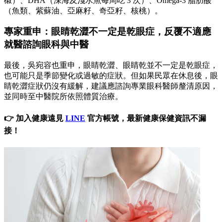
椒）、DHA（深海及淺水魚每周吃 3 次）、Omega-3 脂肪酸
（魚類、紫蘇油、亞麻籽、奇亞籽、核桃）。
專家重申：眼睛乾澀不一定是乾眼症，反覆不適應
就醫諮詢眼科與中醫
最後，吳宛容也重申，眼睛乾澀、眼睛乾並不一定是乾眼症，
也可能只是季節變化或過敏的症狀。但如果民眾在休息後，眼
睛乾澀症狀仍沒有緩解，建議應諮詢專業眼科醫師釐清原因，
並同時至中醫院所依照體質治療。
👉 加入健康遠見
LINE
官方帳號，最新健康保健資訊不漏
接！