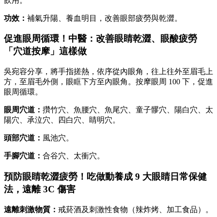
飲用。
功效：
補氣升陽、養血明目，改善眼部疲勞與乾澀。
促進眼周循環！中醫：改善眼睛乾澀、眼酸疲勞
「穴道按摩」這樣做
吳宛容分享，將手指搓熱，依序從內眼角，往上往外至眉毛上
方，至眉毛外側，眼眶下方至內眼角。按摩眼周 100 下，促進
眼周循環。
眼周穴道：
攢竹穴、魚腰穴、魚尾穴、童子髎穴、陽白穴、太
陽穴、承泣穴、四白穴、睛明穴。
頭部穴道：
風池穴。
手腳穴道：
合谷穴、太衝穴。
預防眼睛乾澀疲勞！吃做動養成 9 大眼睛日常保健
法，遠離 3C 傷害
遠離刺激物質：
戒菸酒及刺激性食物（辣炸烤、加工食品）。