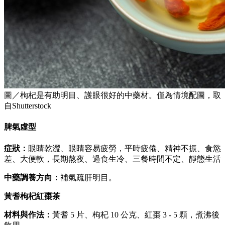
圖／枸杞是有助明目、護眼很好的中藥材。僅為情境配圖，取
自Shutterstock
脾氣虛型
症狀：
眼睛乾澀、眼睛容易疲勞，平時疲倦、精神不振、食慾
差、大便軟，長期熬夜、過食生冷、三餐時間不定、靜態生活
中藥調養方向：
補氣疏肝明目。
黃耆枸杞紅棗茶
材料與作法：
黃耆 5 片、枸杞 10 公克、紅棗 3 - 5 顆，煮沸後