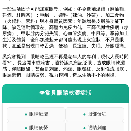
一些生活因子可能加重眼乾，例如：冬令進補溫補（麻油雞、
雞酒、桂圓茶）；重鹹、、醬料（辣油、沙茶）、加工食物
（火鍋料、素料）與本身體質因素：年齡增長皮脂腺功能下
降、缺乏運動循環差、高壓力免疫力低、三高代謝性疾病（糖
尿病）、甲狀腺內分泌失調、心血管疾病、中風等。季節加上
生活及體質，全部加總起來都可能出現上火症狀，不只是眼
乾，甚至是出現口乾舌燥、便秘、長痘痘、失眠、牙齦腫痛。
吳宛容提到，眼睛乾已經不再是老年人的專利，現代人長時間
看3C、長途開車或唸書，過於認真忘記眨眼，造成眼睛乾澀
感，伴隨眼酸，甚至是刺痛、灼熱、眼發紅、反射性流眼淚，
眼屎濃稠、眼睛疲勞、視力模糊，造成生活不小的困擾。
👁️常見眼睛乾澀症狀
眼睛痠澀
眼部發紅
●
●
眼睛疲勞
眼睛刺痛
●
●