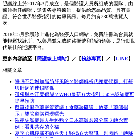
照護線上於2017年3月成立，是個醫護人員所組成的團隊，由
醫師擔任編輯，邀集各專科醫師，提供給您高品質、具有實
證、符合世界醫療指引的健康資訊。每月約有230萬瀏覽人
次。
2018年5月照護線上進化為醫療入口網站，免費註冊為會員就
能輕鬆找診所、找藥局並完成網路掛號和預約領藥，是行動世
代最佳的照護平台。
更多內容請至【
照護線上網站
】／【
粉絲專頁
】／【
LINE
】
相關文章
睡眠不足增加脂肪肝風險？醫師解析代謝症候群、打鼾
與肝病的連鎖關係
孤獨與空汙竟傷腦？WHO最新６大指引：45%認知症可
提早預防
擬事後避孕藥嚴管惹議！食藥署研議：放寬「藥師指
示」雙管道購買現曙光
罹患失智症是人生終點？日本高齡名醫分享２轉念實
例：看見共存的幸福
夏季心肌梗塞不輸冬天！醫揭６大警訊，別忽略「轉移