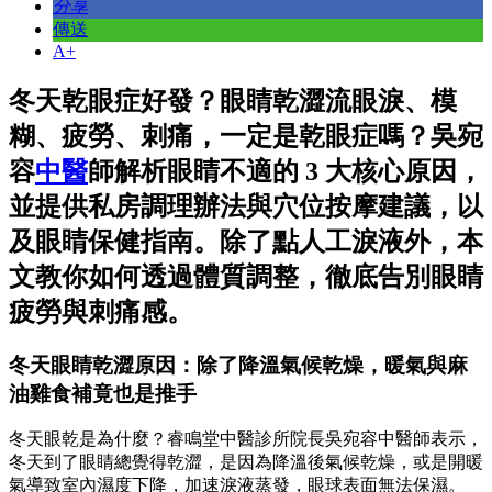
分享
傳送
A+
冬天乾眼症好發？眼睛乾澀流眼淚、模
糊、疲勞、刺痛，一定是乾眼症嗎？吳宛
容
中醫
師解析眼睛不適的 3 大核心原因，
並提供私房調理辦法與穴位按摩建議，以
及眼睛保健指南。除了點人工淚液外，本
文教你如何透過體質調整，徹底告別眼睛
疲勞與刺痛感。
冬天眼睛乾澀原因：除了降溫氣候乾燥，暖氣與麻
油雞食補竟也是推手
冬天眼乾是為什麼？睿鳴堂中醫診所院長吳宛容中醫師表示，
冬天到了眼睛總覺得乾澀，是因為降溫後氣候乾燥，或是開暖
氣導致室內濕度下降，加速淚液蒸發，眼球表面無法保濕。