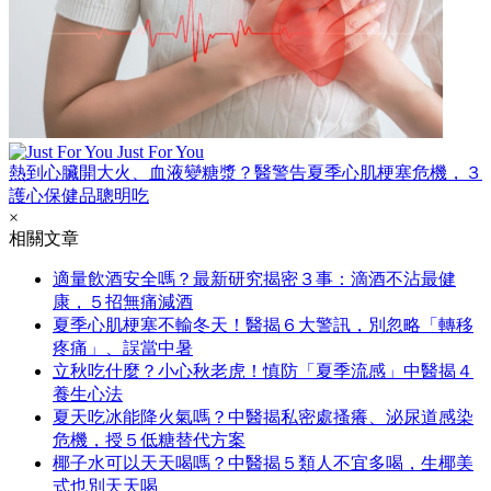
Just For You
熱到心臟開大火、血液變糖漿？醫警告夏季心肌梗塞危機，３
護心保健品聰明吃
×
相關文章
適量飲酒安全嗎？最新研究揭密３事：滴酒不沾最健
康，５招無痛減酒
夏季心肌梗塞不輸冬天！醫揭６大警訊，別忽略「轉移
疼痛」、誤當中暑
立秋吃什麼？小心秋老虎！慎防「夏季流感」中醫揭４
養生心法
夏天吃冰能降火氣嗎？中醫揭私密處搔癢、泌尿道感染
危機，授５低糖替代方案
椰子水可以天天喝嗎？中醫揭５類人不宜多喝，生椰美
式也別天天喝