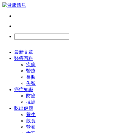
最新文章
醫療百科
疾病
醫療
長照
失智
癌症知識
防癌
抗癌
吃出健康
養生
飲食
營養