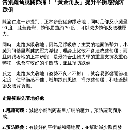
告別蘿蔔腿關節痛！「黃金角度」提升平衡感預防
跌倒
陳渝仁進一步提到，正常步態從腳跟著地，同時足部及小腿呈
90 度、膝蓋微彎、髖部屈曲約 30 度，可以減少髖部及腰椎壓
力。
同時，走路腳跟著地，因為足踝吸收了主要的地面衝擊力，小
腿到阿基里斯腱的壓力減輕，理論上比較不會造成蘿蔔腿；而
且腳跟著地的正常步態，是最符合生物力學的重量支撐及重心
轉移，也會有較好的平衡感，並且預防跌倒。
反之，走路腳尖著地（姿勢不良／不對），就容易影響關節穩
定度；使平衡感不佳，增加跌倒風險；導致蘿蔔腿，和膝蓋關
節及腰背負擔。
走路腳跟先著地好處
1.甩蘿蔔腿：
減輕小腿到阿基里斯腱的壓力，預防蘿蔔腿形
成。
2.預防跌倒：
有較好的平衡感和穩地度，並幫助減少跌倒發