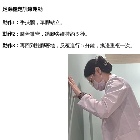
足踝穩定訓練運動
動作1：
手扶牆，單腳站立。
動作2：
膝蓋微彎，踮腳尖維持約 5 秒。
動作3：
再回到雙腳著地，反覆進行 5 分鐘，換邊重複一次。