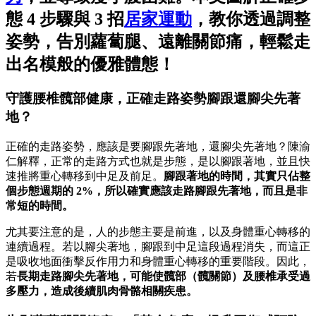
態 4 步驟與 3 招
居家
運動
，教你透過調整
姿勢，告別蘿蔔腿、遠離關節痛，輕鬆走
出名模般的優雅體態！
守護腰椎髖部健康，正確走路姿勢腳跟還腳尖先著
地？
正確的走路姿勢，應該是要腳跟先著地，還腳尖先著地？陳渝
仁解釋，正常的走路方式也就是步態，是以腳跟著地，並且快
速推將重心轉移到中足及前足。
腳跟著地的時間，其實只佔整
個步態週期的 2%，所以確實應該走路腳跟先著地，而且是非
常短的時間。
尤其要注意的是，人的步態主要是前進，以及身體重心轉移的
連續過程。若以腳尖著地，腳跟到中足這段過程消失，而這正
是吸收地面衝擊反作用力和身體重心轉移的重要階段。因此，
若
長期走路腳尖先著地，可能使髖部（髖關節）及腰椎承受過
多壓力，造成後續肌肉骨骼相關疾患。