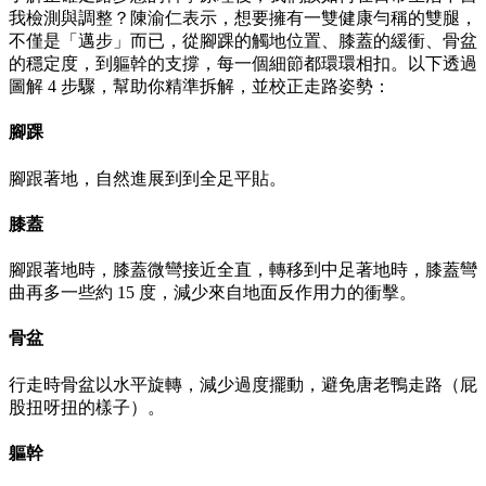
我檢測與調整？陳渝仁表示，想要擁有一雙健康勻稱的雙腿，
不僅是「邁步」而已，從腳踝的觸地位置、膝蓋的緩衝、骨盆
的穩定度，到軀幹的支撐，每一個細節都環環相扣。以下透過
圖解 4 步驟，幫助你精準拆解，並校正走路姿勢：
腳踝
腳跟著地，自然進展到到全足平貼。
膝蓋
腳跟著地時，膝蓋微彎接近全直，轉移到中足著地時，膝蓋彎
曲再多一些約 15 度，減少來自地面反作用力的衝擊。
骨盆
行走時骨盆以水平旋轉，減少過度擺動，避免唐老鴨走路（屁
股扭呀扭的樣子）。
軀幹