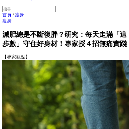
首頁
/
瘦身
瘦身
減肥總是不斷復胖？研究：每天走滿「這
步數」守住好身材！專家授４招無痛實踐
【專家觀點】