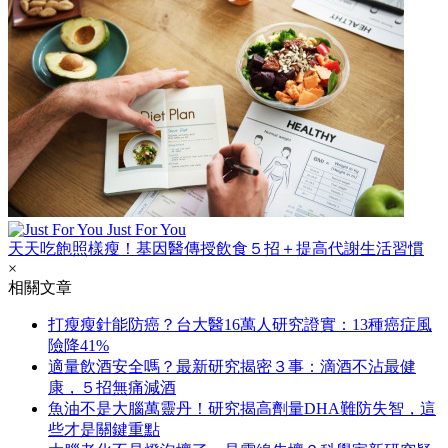
Just For You
天天吃飽照樣瘦！基因醫傳授飲食５招＋提高代謝生活習慣
×
相關文章
打瘦瘦針能防癌？台大醫16萬人研究證實：13種癌症風
險降41%
適量飲酒安全嗎？最新研究揭密３事：滴酒不沾最健
康，５招無痛減酒
魚油不是大腦萬靈丹！研究揭高劑量DHA難防失智，這
些才是關鍵重點