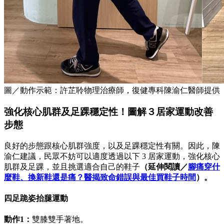
圖／動作示範：許芷聆物理治療師，復健專科陳渝仁醫師提供
強化核心肌群及足踝穩定性！圖解３居家運動改善
步態
良好的步態跟核心肌群強度，以及足踝穩定性有關。因此，陳
渝仁建議，民眾不妨可以適度透過以下 3 居家運動，強化核心
肌群及足踝，並且挑選適合自己的鞋子
（延伸閱讀／
腳痛穿什
麼鞋、換新鞋還是痛？醫揭致命錯誤與最佳買鞋子時間
）。
四足跪姿抬腿運動
動作1：
雙膝雙手著地。