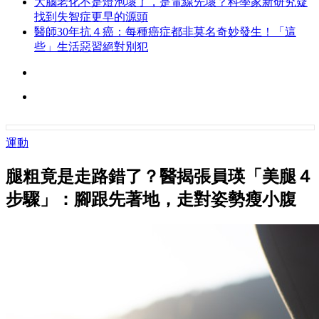
大腦老化不是燈泡壞了，是電線先壞？科學家新研究疑
找到失智症更早的源頭
醫師30年抗４癌：每種癌症都非莫名奇妙發生！「這
些」生活惡習絕對別犯
運動
腿粗竟是走路錯了？醫揭張員瑛「美腿４
步驟」：腳跟先著地，走對姿勢瘦小腹