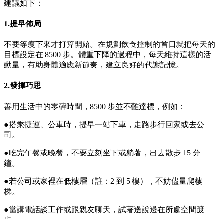
建議如下：
1.提早佈局
不要等瘦下來才打算開始。在規劃飲食控制的首日就把每天的
目標設定在 8500 步。體重下降的過程中，每天維持這樣的活
動量，有助身體適應新節奏，建立良好的代謝記憶。
2.發揮巧思
善用生活中的零碎時間，8500 步並不難達標，例如：
●搭乘捷運、公車時，提早一站下車，走路步行回家或去公
司。
●吃完午餐或晚餐，不要立刻坐下或躺著，出去散步 15 分
鐘。
●若公司或家裡在低樓層（註：2 到 5 樓），不妨儘量爬樓
梯。
●當講電話談工作或跟親友聊天，試著邊說邊在所處空間踱