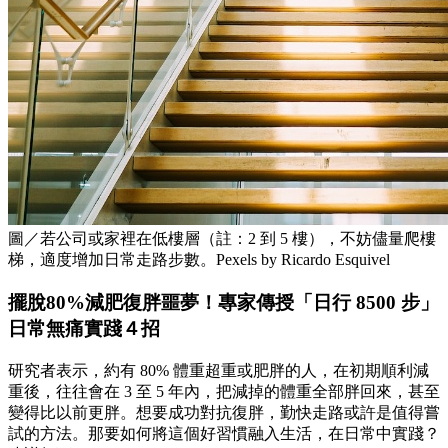
圖／若公司或家裡在低樓層（註：2 到 5 樓），不妨儘量爬樓
梯，適度增加日常走路步數。Pexels by Ricardo Esquivel
擺脫80%減肥復胖噩夢！專家傳授「日行 8500 步」
日常無痛實踐４招
研究者表示，約有 80% 體重超重或肥胖的人，在初期順利減
重後，往往會在 3 至 5 年內，把減掉的體重全部胖回來，甚至
變得比以前更胖。想要成功對抗復胖，勤快走路或許是值得嘗
試的方法。那要如何將這個好習慣融入生活，在日常中實踐？