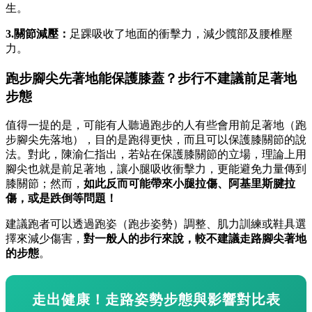
生。
3.關節減壓：
足踝吸收了地面的衝擊力，減少髖部及腰椎壓
力。
跑步腳尖先著地能保護膝蓋？步行不建議前足著地
步態
值得一提的是，可能有人聽過跑步的人有些會用前足著地（跑
步腳尖先落地），目的是跑得更快，而且可以保護膝關節的說
法。對此，陳渝仁指出，若站在保護膝關節的立場，理論上用
腳尖也就是前足著地，讓小腿吸收衝擊力，更能避免力量傳到
膝關節；然而，
如此反而可能帶來小腿拉傷、阿基里斯腱拉
傷，或是跌倒等問題！
建議跑者可以透過跑姿（跑步姿勢）調整、肌力訓練或鞋具選
擇來減少傷害，
對一般人的步行來說，較不建議走路腳尖著地
的步態
。
走出健康！走路姿勢步態與影響對比表