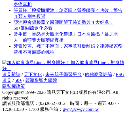
身痛真相
張員瑛「檸檬橄欖油」怎麼喝？營養師曝４功效，警告
４類人別空腹喝
亞洲蹲會傷膝蓋？醫師圖解正確姿勢與４大好處，
50+測關節退化必看
常生氣、暴怒是大腦老化警訊！日本名醫揭「暴走老
人」前額葉大腦萎縮真相
牙膏沒蓋、襪子不翻面，家事竟引爆離婚？律師揭家務
背後不著痕跡的犧牲
加入健康遠見Line，對身體
好！
遠見雜誌
/
天下文化
/
未來親子學習平台
/
哈佛商業評論
/
ESG
遠見
/
50+
/
領導影響力學院
隱私權政策
Copyright© 1999~2026 遠見天下文化出版股份有限公司. All
rights reserved.
讀者服務部電話：(02)2662-0012 時間：週一 ~ 週五 9:00 ~
12:30;13:30 ~ 17:00 服務信箱：
gvm@cwgv.com.tw