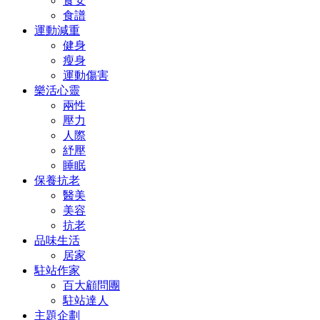
食安
食譜
運動減重
健身
瘦身
運動傷害
樂活心靈
兩性
壓力
人際
紓壓
睡眠
保養抗老
醫美
美容
抗老
品味生活
居家
駐站作家
百大顧問團
駐站達人
主題企劃