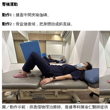
臀橋運動
動作1：
膝蓋中間夾瑜伽磚。
動作2：
骨盆做後傾，把身體抬成斜直線。
圖／動作示範：薛惠儒物理治療師。復健專科陳渝仁醫師提供