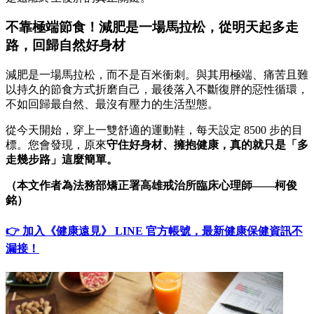
不靠極端節食！減肥是一場馬拉松，從明天起多走
路，回歸自然好身材
減肥是一場馬拉松，而不是百米衝刺。與其用極端、痛苦且難
以持久的節食方式折磨自己，最後落入不斷復胖的惡性循環，
不如回歸最自然、最沒有壓力的生活型態。
從今天開始，穿上一雙舒適的運動鞋，每天設定 8500 步的目
標。您會發現，原來
守住好身材、擁抱健康，真的就只是「多
走幾步路」這麼簡單。
（本文作者為法務部矯正署高雄戒治所臨床心理師
——
柯俊
銘）
👉 加入《健康遠見》 LINE 官方帳號，最新健康保健資訊不
漏接！