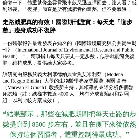
偷懶一下，體重就像坐雲霄飛車般又迅速彈回去，讓人看了感
到沮喪。「復胖」簡直是所有減肥者的噩夢。但不要氣餒！
走路減肥真的有效！國際期刊證實：每天走「這步
數」瘦身成功不復胖
一份醫學報告最近發表在知名的《國際環境研究與公共衛生期
刊》（International Journal of Environmental Research and Public
Health）上，裏頭指出每天只要走一定步數，似乎就能避免復
胖，維持成果，提供給大家參考。
該研究由服務於義大利摩德納與雷焦艾米利亞（Modena
and Reggio Emilia）大學的生物醫學專家馬爾萬·埃爾·高奇
（Marwan El Ghoch）教授所主持，其領導的團隊分析多個臨
床試驗（註：總樣本數近 4000 人，均有分成實驗組和對照
組，以利比較方案成效）。
❝結果顯示，那些在減肥期間把每天走路的步
數提升到 8500 步左右，並且在瘦下來後依然
保持這個習慣者，體重控制得最成功。❞