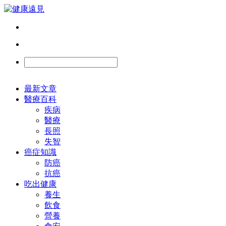
最新文章
醫療百科
疾病
醫療
長照
失智
癌症知識
防癌
抗癌
吃出健康
養生
飲食
營養