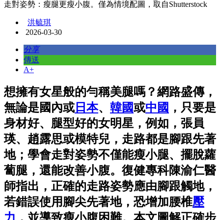
走對姿勢：瘦腿更瘦小腹。僅為情境配圖，取自Shutterstock
洪毓琪
2026-03-30
分享
傳送
A+
想擁有女星般的勻稱美腿嗎？網路盛傳，
無論是國內或
日本
、
韓國
或
中國
，只要是
身材好、腿型好的女明星，例如，張員
瑛、趙露思或模特兒，走路都是腳跟先著
地；學會走對姿勢不僅能瘦小腿、擺脫蘿
蔔腿，還能改善小腹。復健專科陳渝仁醫
師指出，正確的走路姿勢應由腳跟觸地，
若錯誤使用腳尖先著地，恐增加腰椎
壓
力
，並導致瘦小腹困難。本文圖解正確步