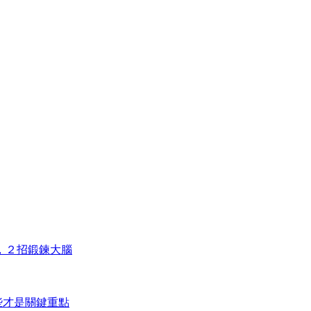
，２招鍛鍊大腦
些才是關鍵重點