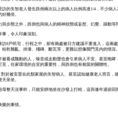
訪的失智老人發生跌倒兩次以上的病人比例高達1/4，不少病
的好幾倍。
力與步態之外，跌倒也與病人的精神狀態或妄想、幻覺、躁動等
件事，令人印象深刻。
參訪8戶民宅，行程之中，卻有兩處被日方建議不要進入，這兩
、枯乾雜亂、掉漆、殘磚、斷瓦等，更難以想像開門見內的情況
常被看成飄動的人，噪音或走動聲也會引來病人不安、甚至咆哮
可見，住家環境的合宜的重要性，與跌倒也有相當的關聯性。
的民宅，對於被安置在此類家屋的失智病人、甚至認知健康老人而言
整天呆坐。
祖母整天沒事幹，只能安靜地坐在沙發上打盹，這與逢年過節回
快樂的事情。