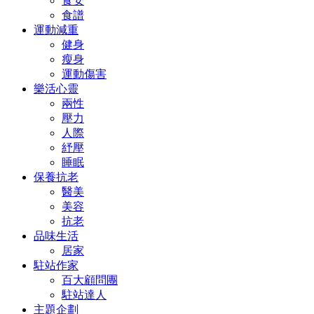
食安
食譜
運動減重
健身
瘦身
運動傷害
樂活心靈
兩性
壓力
人際
紓壓
睡眠
保養抗老
醫美
美容
抗老
品味生活
居家
駐站作家
百大顧問團
駐站達人
主題企劃