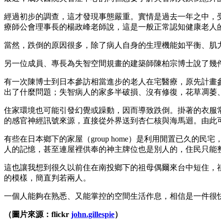
經過初步的調查，這才發現事態嚴重。實情是過去一年之中，受
療師公會理事長的楊政峰老師說，這是一般正常認知健康老人
當然，跌倒的原因很多，除了病人自身的生理機能如平衡、肌
另一位成員、專長為失智空間規畫的建築師陳柏宗博士說了幾
有一次陳博士到日本參訪相當進步的老人在宅醫療，原先計畫
出了什麼問題；失智病人的家多半破損、沒有修復，花草凋萎
住家環境也可能引發幻覺或躁動，因而導致跌倒。掛著的衣服
的感官神經訊號來源，直接從外界送到杏仁核與海馬迴。由此
有些在日本鄉下的家屋（group home）是利用閒置已久
人的記憶，甚至連屋裡供奉的神主牌位也是別人的，住民只能
這也讓我想到很久以前住在南投鄉下的祖母偶爾來台中短住，
的模樣，簡直判若兩人。
一個人能夠在熟悉、又能掌控的空間生活作息，相信是一件很
（圖片來源：flickr
john.gillespie
）