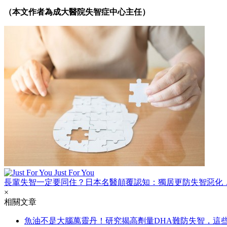
（本文作者為成大醫院失智症中心主任）
Just For You
長輩失智一定要同住？日本名醫顛覆認知：獨居更防失智惡化
×
相關文章
魚油不是大腦萬靈丹！研究揭高劑量DHA難防失智，這