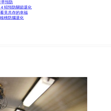
提早預防
４招預防關節退化
看見共存的幸福
核桃防腦退化