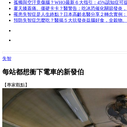
孤獨與空汙竟傷腦？WHO最新６大指引：45%認知症可
夏天膝蓋痛、僵硬卡卡？醫警告：吃冰恐催化關節發炎，
罹患失智症是人生終點？日本高齡名醫分享２轉念實例：
預防失智症怎麼吃？醫揭５大抗發炎益腦好食，全穀物、
失智
每站都想衝下電車的新發伯
【專家觀點】