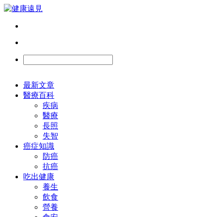
最新文章
醫療百科
疾病
醫療
長照
失智
癌症知識
防癌
抗癌
吃出健康
養生
飲食
營養