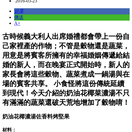
2016-03-23
分享
傳送
A+
古時候義大利人出席婚禮都會帶上一份自
己家裡產的作物；不管是穀物還是蔬菜，
用意是將賓客所擁有的幸福婚姻傳遞給結
婚的新人，而在晚宴正式開始時，新人的
家長會將這些穀物、蔬菜煮成一鍋湯與在
場的賓客共享。 小食怪將這份傳統延續
到現代！今天介紹的奶油花椰菜濃湯不只
有滿滿的蔬菜還破天荒地增加了穀物唷！
奶油花椰濃湯佐香料烤堅果
材料：