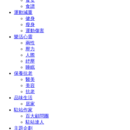
食安
食譜
運動減重
健身
瘦身
運動傷害
樂活心靈
兩性
壓力
人際
紓壓
睡眠
保養抗老
醫美
美容
抗老
品味生活
居家
駐站作家
百大顧問團
駐站達人
主題企劃