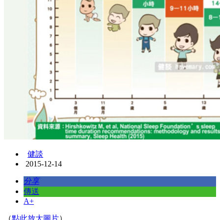
健談
2015-12-14
分享
傳送
A+
（
點此放大圖片
）