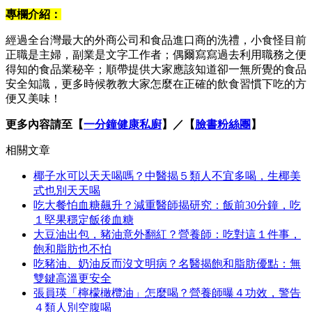
專欄介紹：
經過全台灣最大的外商公司和食品進口商的洗禮，小食怪目前
正職是主婦，副業是文字工作者；偶爾寫寫過去利用職務之便
得知的食品業秘辛；順帶提供大家應該知道卻一無所覺的食品
安全知識，更多時候教教大家怎麼在正確的飲食習慣下吃的方
便又美味！
更多內容請至【
一分鐘健康私廚
】／【
臉書粉絲團
】
相關文章
椰子水可以天天喝嗎？中醫揭５類人不宜多喝，生椰美
式也別天天喝
吃大餐怕血糖飆升？減重醫師揭研究：飯前30分鐘，吃
１堅果穩定飯後血糖
大豆油出包，豬油意外翻紅？營養師：吃對這１件事，
飽和脂肪也不怕
吃豬油、奶油反而沒文明病？名醫揭飽和脂肪優點：無
雙鍵高溫更安全
張員瑛「檸檬橄欖油」怎麼喝？營養師曝４功效，警告
４類人別空腹喝