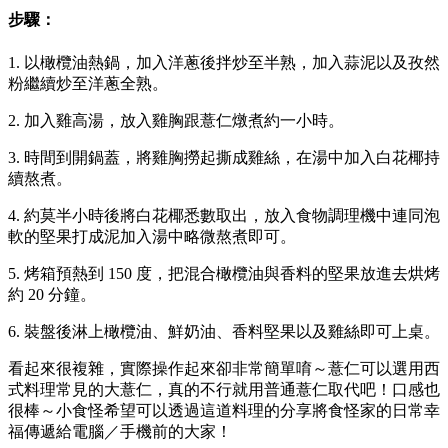
步驟：
1. 以橄欖油熱鍋，加入洋蔥後拌炒至半熟，加入蒜泥以及孜然
粉繼續炒至洋蔥全熟。
2. 加入雞高湯，放入雞胸跟薏仁燉煮約一小時。
3. 時間到開鍋蓋，將雞胸撈起撕成雞絲，在湯中加入白花椰持
續熬煮。
4. 約莫半小時後將白花椰悉數取出，放入食物調理機中連同泡
軟的堅果打成泥加入湯中略微熬煮即可。
5. 烤箱預熱到 150 度，把混合橄欖油與香料的堅果放進去烘烤
約 20 分鐘。
6. 裝盤後淋上橄欖油、鮮奶油、香料堅果以及雞絲即可上桌。
看起來很複雜，實際操作起來卻非常簡單唷～薏仁可以選用西
式料理常見的大薏仁，真的不行就用普通薏仁取代吧！口感也
很棒～小食怪希望可以透過這道料理的分享將食怪家的日常幸
福傳遞給電腦／手機前的大家！