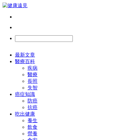
最新文章
醫療百科
疾病
醫療
長照
失智
癌症知識
防癌
抗癌
吃出健康
養生
飲食
營養