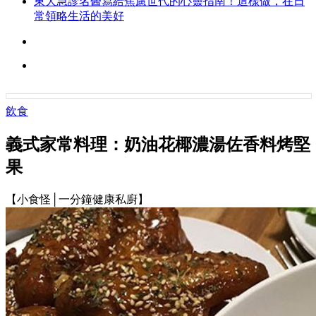
東大急診名醫寫給焦慮世代的心靈指南！這樣做，在日
常領略生活的美好
飲食
義式家常料理：奶油花椰濃湯佐香料烤堅
果
【小食怪│一分鐘健康私廚】