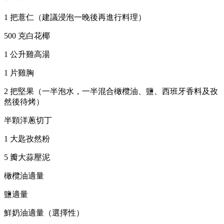
1 把薏仁（建議浸泡一晚後再進行料理）
500 克白花椰
1 公升雞高湯
1 片雞胸
2 把堅果（一半泡水，一半混合橄欖油、鹽、西班牙香料及孜
然後待烤）
半顆洋蔥切丁
1 大匙孜然粉
5 瓣大蒜壓泥
橄欖油適量
鹽適量
鮮奶油適量（選擇性）