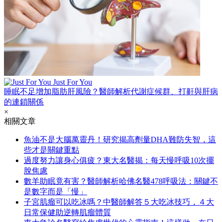
Just For You
睡眠不足增加脂肪肝風險？醫師解析代謝症候群、打鼾與肝病
的連鎖關係
×
相關文章
魚油不是大腦萬靈丹！研究揭高劑量DHA難防失智，這
些才是關鍵重點
過度努力讓身心俱疲？東大名醫揭：每天慢呼吸10次擺
脫焦慮
數羊助眠竟有害？醫師解析哈佛名醫478呼吸法：關鍵不
是數字而是「慢」
子宮肌瘤可以吃冰嗎？中醫師解答５大吃冰技巧，４大
日常保健助逆轉肌瘤體質